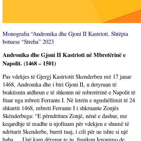
Monografia “Andronika dhe Gjoni II Kastrioti. Shtëpia
botuese “Streha” 2023
Andronika dhe Gjoni II Kastrioti në Mbretërinë e
Napolit. (1468 – 1501)
Pas vdekjes të Gjergj Kastriotit Skenderbeu më 17 janar
1468, Andronika dhe i biri Gjoni II, u detyruan të
braktisnin atdheun e të shkonin në mbretërinë e Napolit të
ftuar nga mbreti Ferrante I. Në letrën e ngushëllimit të 24
shkurtit 1468, mbreti Ferrante I i shkruante Zonjës
Skënderbega: “E përndritura Zonjë, nënë e dashur, me
keqardhje të madhe u njoftuam për vdekjen e shumë të
ndriturit Skenderbe, burrit tuaj, i cili për ne ishte si një
baba … Unë kam dërguar te ju, fisnikun Ieronimo de