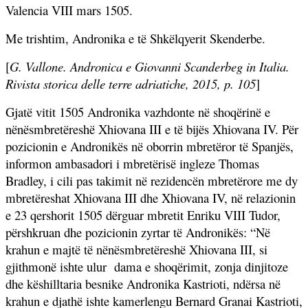
Valencia VIII mars 1505.
Me trishtim, Andronika e të Shkëlqyerit Skenderbe.
[
G. Vallone. Andronica e Giovanni Scanderbeg in Italia.
Rivista storica delle terre adriatiche, 2015, p. 105
]
Gjatë vitit 1505 Andronika vazhdonte në shoqërinë e
nënësmbretëreshë Xhiovana III e të bijës Xhiovana IV. Për
pozicionin e Andronikës në oborrin mbretëror të Spanjës,
informon ambasadori i mbretërisë ingleze Thomas
Bradley, i cili pas takimit në rezidencën mbretërore me dy
mbretëreshat Xhiovana III dhe Xhiovana IV, në relazionin
e 23 qershorit 1505 dërguar mbretit Enriku VIII Tudor,
përshkruan dhe pozicionin zyrtar të Andronikës: “Në
krahun e majtë të nënësmbretëreshë Xhiovana III, si
gjithmonë ishte ulur
dama e shoqërimit, zonja dinjitoze
dhe këshilltaria besnike Andronika Kastrioti, ndërsa në
krahun e djathë ishte kamerlengu Bernard Granai Kastrioti,