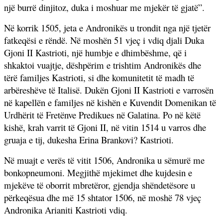
një burrë dinjitoz, duka i moshuar me mjekër të gjatë”.
Në korrik 1505, jeta e Andronikës u trondit nga një tjetër
fatkeqësi e rëndë. Në moshën 51 vjeç i vdiq djali Duka
Gjoni II Kastrioti, një humbje e dhimbëshme, që i
shkaktoi vuajtje, dëshpërim e trishtim Andronikës dhe
tërë familjes Kastrioti, si dhe komunitetit të madh të
arbëreshëve të Italisë. Dukën Gjoni II Kastrioti e varrosën
në kapellën e familjes në kishën e Kuvendit Domenikan të
Urdhërit të Fretënve Predikues në Galatina. Po në këtë
kishë, krah varrit të Gjoni II, në vitin 1514 u varros dhe
gruaja e tij, dukesha Erina Brankovi? Kastrioti.
Në muajt e verës të vitit 1506, Andronika u sëmurë me
bonkopneumoni. Megjithë mjekimet dhe kujdesin e
mjekëve të oborrit mbretëror, gjendja shëndetësore u
përkeqësua dhe më 15 shtator 1506, në moshë 78 vjeç
Andronika Arianiti Kastrioti vdiq.