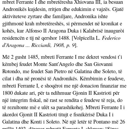
mbret Ferrante I dhe mbretëresha Xhiovana III, ia besuan
Andronikës kujdesin, rritjen dhe edukimin e vajzës. Gjatë
aktiviteteve zyrtare dhe familjare, Andronika ishte
gjithmonë krah mbretëreshës, si përmendet në kronikat e
kohës, kur Alfonso II Aragona Duka i Kalabrisë inauguròi
residencën e tij në qershor 1488.
[
Volpicella L.
Federico
d'Aragona ... Ricciardi, 1908, p. 9
].
Më 2 gusht 1485, mbreti Ferrante I me dekret vendosi t’i
këmbej feudet Monte Sant’Angelo dhe San Giovanni
Rotondo, me feudet San Pietro në Galatina dhe Soleto, të
cilat i dha në pronësi të Andronikës. Këmbimin e feudeve,
mbreti Ferrante I, e shoqëroi me një donacion finanziar me
1800 dukate ari, për ta ndihmuar Gjonin II Kastrioti për
një integrim fiskal, në rast se rendita e feudeve të reja, do
të rezultonte më e ulët sa parashikohej. Mbreti Ferrante I i
akordoi Gjonit II Kastrioti titujt e fisnikërisë Duka I i
Galatina dhe Konti i Soleto. Në një letër të Pontano më 26
prillit 1492, dërguar mbretit Ferrante I, shkruan: “Sipas