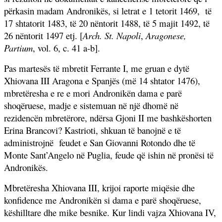
përkasin madam Andronikës, si letrat e 1 tetorit 1469,
të
17 shtatorit 1483, të 20 nëntorit 1488, të 5 majit 1492, të
26 nëntorit 1497 etj. [
Arch. St. Napoli
,
Aragonese,
Partium
, vol. 6, c. 41 a-b].
Pas martesës të mbretit Ferrante I, me gruan e dytë
Xhiovana III Aragona e Spanjës (më 14 shtator 1476),
mbretëresha e re e mori Andronikën dama e parë
shoqëruese, madje e sistemuan në një dhomë në
rezidencën mbretërore, ndërsa Gjoni II me bashkëshorten
Erina Brancovi? Kastrioti, shkuan të banojnë e të
administrojnë
feudet e San Giovanni Rotondo dhe të
Monte Sant’Angelo në Puglia, feude që ishin në pronësi të
Andronikës.
Mbretëresha Xhiovana III, krijoi raporte miqësie dhe
konfidence me Andronikën si dama e parë shoqëruese,
këshilltare dhe mike besnike. Kur lindi vajza Xhiovana IV,