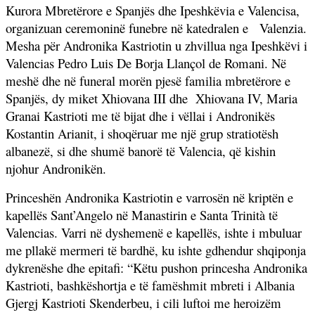
Kurora Mbretërore e Spanjës dhe Ipeshkëvia e Valencisa,
organizuan ceremoninë funebre në katedralen e
Valenzia.
Mesha për Andronika Kastriotin u zhvillua nga Ipeshkëvi i
Valencias Pedro Luis De Borja Llançol de Romani. Në
meshë dhe në funeral morën pjesë familia mbretërore e
Spanjës, dy miket Xhiovana III dhe
Xhiovana IV, Maria
Granai Kastrioti me të bijat dhe i vëllai i Andronikës
Kostantin Arianit, i shoqëruar me një grup stratiotësh
albanezë, si dhe shumë banorë të Valencia, që kishin
njohur Andronikën.
Princeshën Andronika Kastriotin e varrosën në kriptën e
kapellës Sant’Angelo në Manastirin e Santa Trinità të
Valencias. Varri në dyshemenë e kapellës, ishte i mbuluar
me pllakë mermeri të bardhë, ku ishte gdhendur shqiponja
dykrenëshe dhe epitafi: “Këtu pushon princesha Andronika
Kastrioti, bashkëshortja e të famëshmit mbreti i Albania
Gjergj Kastrioti Skenderbeu, i cili luftoi me heroizëm