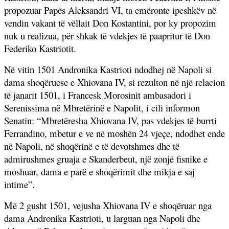
propozuar Papës Aleksandri VI, ta emëronte ipeshkëv në
vendin vakant të vëllait Don Kostantini, por ky propozim
nuk u realizua, për shkak të vdekjes të paapritur të Don
Federiko Kastriotit.
Në vitin 1501 Andronika Kastrioti ndodhej në Napoli si
dama shoqëruese e Xhiovana IV, si rezulton në një relacion
të janarit 1501, i Francesk Morosinit ambasadori i
Serenissima në Mbretërinë e Napolit, i cili informon
Senatin: “Mbretëresha Xhiovana IV, pas vdekjes të burrti
Ferrandino, mbetur e ve në moshën 24 vjeçe, ndodhet ende
në Napoli, në shoqërinë e të devotshmes dhe të
admirushmes gruaja e Skanderbeut, një zonjë fisnike e
moshuar, dama e parë e shoqërimit dhe mikja e saj
intime”.
Më 2 gusht 1501, vejusha Xhiovana IV e shoqëruar nga
dama Andronika Kastrioti, u larguan nga Napoli dhe