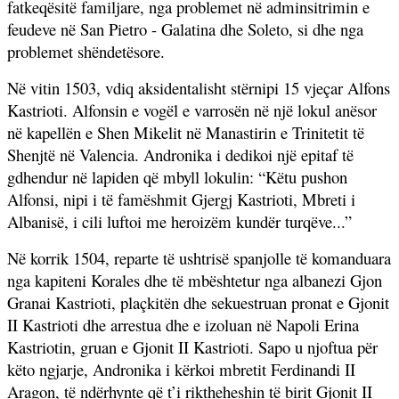
fatkeqësitë familjare, nga problemet në adminsitrimin e
feudeve në San Pietro - Galatina dhe Soleto, si dhe nga
problemet shëndetësore.
Në vitin 1503, vdiq aksidentalisht stërnipi 15 vjeçar Alfons
Kastrioti. Alfonsin e vogël e varrosën në një lokul anësor
në kapellën e Shen Mikelit në Manastirin e Trinitetit të
Shenjtë në Valencia. Andronika i dedikoi një epitaf të
gdhendur në lapiden që mbyll lokulin: “Këtu pushon
Alfonsi, nipi i të famëshmit Gjergj Kastrioti, Mbreti i
Albanisë, i cili luftoi me heroizëm kundër turqëve...”
Në korrik 1504, reparte të ushtrisë spanjolle të komanduara
nga kapiteni Korales dhe të mbështetur nga albanezi Gjon
Granai Kastrioti, plaçkitën dhe sekuestruan pronat e Gjonit
II Kastrioti dhe arrestua dhe e izoluan në Napoli Erina
Kastriotin, gruan e Gjonit II Kastrioti. Sapo u njoftua për
këto ngjarje, Andronika i kërkoi mbretit Ferdinandi II
Aragon, të ndërhynte që t’i riktheheshin të birit Gjonit II