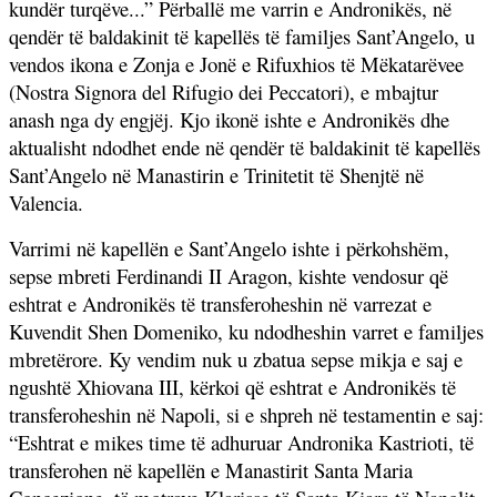
kundër turqëve...” Përballë me varrin e Andronikës, në
qendër të baldakinit të kapellës të familjes Sant’Angelo, u
vendos ikona e Zonja e Jonë e Rifuxhios të Mëkatarëvee
(Nostra Signora del Rifugio dei Peccatori), e mbajtur
anash nga dy engjëj. Kjo ikonë ishte e Andronikës dhe
aktualisht ndodhet ende në qendër të baldakinit të kapellës
Sant’Angelo në Manastirin e Trinitetit të Shenjtë në
Valencia.
Varrimi në kapellën e Sant’Angelo ishte i përkohshëm,
sepse mbreti Ferdinandi II Aragon, kishte vendosur që
eshtrat e Andronikës të transferoheshin në varrezat e
Kuvendit Shen Domeniko, ku ndodheshin varret e familjes
mbretërore. Ky vendim nuk u zbatua sepse mikja e saj e
ngushtë Xhiovana III, kërkoi që eshtrat e Andronikës të
transferoheshin në Napoli, si e shpreh në testamentin e saj:
“Eshtrat e mikes time të adhuruar Andronika Kastrioti, të
transferohen në kapellën e Manastirit Santa Maria