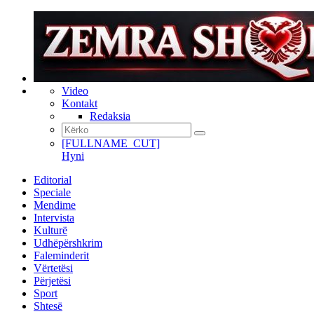
Video
Kontakt
Redaksia
[FULLNAME_CUT]
Hyni
Editorial
Speciale
Mendime
Intervista
Kulturë
Udhëpërshkrim
Faleminderit
Vërtetësi
Përjetësi
Sport
Shtesë