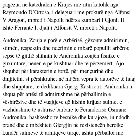
pagëzua në katedralen e Krujës me ritin katolik nga
Raymondo D’Ortosa, i deleguari me prokurë nga Alfonsi
V Aragon, mbreti i Napolit ndërsa kumbari i Gjonit II
ishte Ferrante I, djali i Alfonsit V, mbreti i Napolit.
Andronika, Zonja e parë e Arbërisë, gëzonte admirimin,
stimën, respektin dhe nderimin e mbarë popullit arbëror,
sepse të gjithë shihnin te Andronika zonjën fisnike e
guximtare, nënën e përkushtuar dhe të përzemërt. Ajo
shquhej për karakterin e fortë, për mençurinë dhe
dinjitetin, si përshkruhet në mijëra vepra të autorëve të huaj
dhe shqiptarë, të dedikuara Gjergj Kastriotit. Andronika u
shqua për aftësi të admirushme në përballimin e
vëshirësive dhe të vuajtjeve që kishin krijuar sulmet e
vazhdushme të ushtrisë barbare të Perandorisë Osmane.
Andronika, bashkëshorte besnike dhe kurajoze, iu ndodh
pranë dhe e mbështeti Gjergjin në rezistencën heroike
kundër sulmeve të armiqëve turqë, ashtu përballoi me