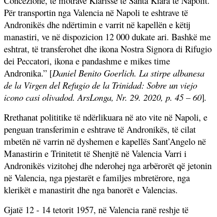
Concezione, të motrave Klarisse të Santa Kiara të Napolit.
Për transportin nga Valencia në Napoli te eshtrave të
Andronikës dhe ndërtimin e varrit në kapellën e këtij
manastiri, ve në dispozicion 12 000 dukate ari. Bashkë me
eshtrat, të transferohet dhe ikona Nostra Signora di Rifugio
dei Peccatori, ikona e pandashme e mikes time
Andronika.” [
Daniel Benito Goerlich. La stirpe albanesa
de la Virgen del Refugio de la Trinidad: Sobre un viejo
icono casi olivadod. ArsLonga, Nr. 29. 2020, p. 45 – 60
]
.
Rrethanat polititike të ndërlikuara në ato vite në Napoli, e
penguan transferimin e eshtrave të Andronikës, të cilat
mbetën në varrin në dyshemen e kapellës Sant’Angelo në
Manastirin e Trinitetit të Shenjtë në Valencia Varri i
Andronikës vizitohej dhe nderohej nga arbërorët që jetonin
në Valencia, nga pjestarët e familjes mbretërore, nga
klerikët e manastirit dhe nga banorët e Valencias.
Gjatë 12 - 14 tetorit 1957, në Valencia ranë reshje të