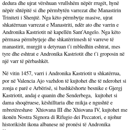
dedura dhe ujrat vërshuan vrullshëm nëpër rrugët, hynë
nëpër shtëpitë si dhe përmbytën varrezat dhe Manastirin
Triniteti i Shenjtë. Nga këto përmbytje masive, ujrat
shkatërruan varrezat e Manastriti, ndër ato dhe varrin e
Andronika Kastriotit në kapellën Sant’Angelo. Nga këto
përmasa përmbytjeje dhe shkatërrimesh të varreve të
manastirit, murgjit u detyruan t’i mbledhin eshtrat, mes
tyre dhe eshtrat e Andronika Kastriotit dhe t’i groposin në
një varr të përbashkët.
Në vitin
1457, varri i Andronika Kastriotit u shkatërrua,
por në Valencia Ajo vazhdon të kujtohet dhe të nderohet si
zonja e parë e Arbërisë, si bashkëshorte besnike e Gjergj
Kastriotit, andaj e quanin dhe Senderbega,
kujtohet si
dama shoqëruese, këshilltaria dhe mikja e ngushtë e
mbretëreshave
Xhiovana III dhe Xhiovana IV, kujtohet me
ikonën Nostra Signora di Rifugio dei Peccatori, e njohur
historikisht ikona albanese në pronësi të Andronika