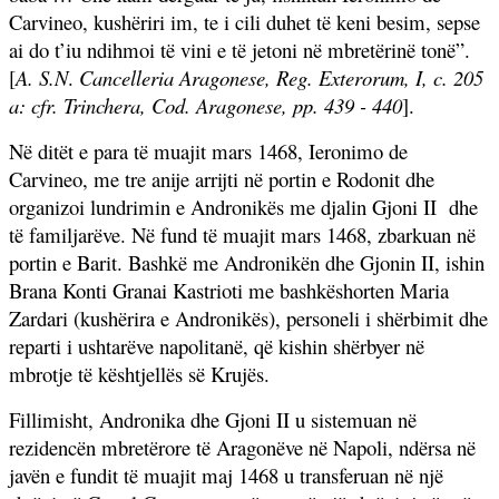
Carvineo, kushëriri im, te i cili duhet të keni besim, sepse
ai do t’iu ndihmoi të vini e të jetoni në mbretërinë tonë”.
[
A. S.N
.
Cancelleria Aragonese, Reg. Exterorum, I, c. 205
a: cfr. Trinchera, Cod. Aragonese, pp. 439 - 440
].
Në ditët e para të muajit mars 1468, Ieronimo de
Carvineo, me tre anije arrijti në portin e Rodonit dhe
organizoi lundrimin e Andronikës me djalin Gjoni II
dhe
të familjarëve. Në fund të muajit mars 1468, zbarkuan në
portin e Barit. Bashkë me Andronikën dhe Gjonin II, ishin
Brana Konti Granai Kastrioti me bashkëshorten Maria
Zardari (kushërira e Andronikës), personeli i shërbimit dhe
reparti i ushtarëve napolitanë, që kishin shërbyer në
mbrotje të kështjellës së Krujës.
Fillimisht, Andronika dhe Gjoni II u sistemuan në
rezidencën mbretërore të Aragonëve në Napoli, ndërsa në
javën e fundit të muajit maj 1468 u transferuan në një