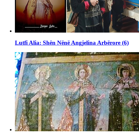
Lutfi Alia: Shën Nënë Angjelina Arbërore (6)