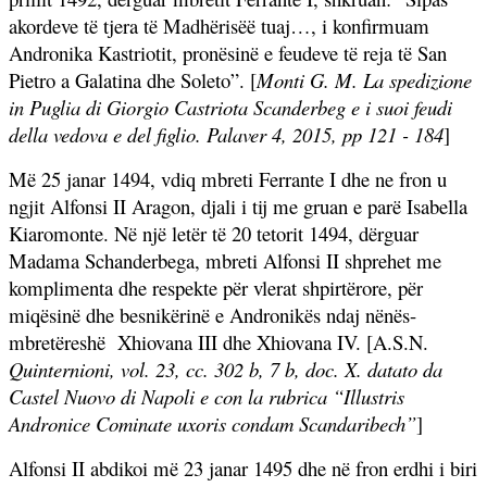
akordeve të tjera të Madhërisëë tuaj…, i konfirmuam
Andronika Kastriotit, pronësinë e feudeve të reja të San
Pietro a Galatina dhe Soleto”. [
Monti G. M. La spedizione
in Puglia di Giorgio Castriota Scanderbeg e i suoi feudi
della vedova e del figlio. Palaver 4, 2015, pp 121 - 184
]
Më 25 janar 1494, vdiq mbreti Ferrante I dhe ne fron u
ngjit Alfonsi II Aragon, djali i tij me gruan e parë Isabella
Kiaromonte. Në një letër të 20 tetorit 1494, dërguar
Madama Schanderbega, mbreti Alfonsi II shprehet me
komplimenta dhe respekte për vlerat shpirtërore, për
miqësinë dhe besnikërinë e Andronikës ndaj nënës-
mbretëreshë
Xhiovana III dhe Xhiovana IV. [A.S.N.
Quinternioni, vol. 23, cc. 302 b, 7 b, doc. X. datato da
Castel Nuovo di Napoli e con la rubrica “Illustris
Andronice Cominate uxoris condam Scandaribech”
]
Alfonsi II abdikoi më 23 janar 1495 dhe në fron erdhi i biri