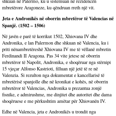
shkuan në Palermo, ku u sistemuan në rezidencën
mbretërore Aragoneze, ku qëndruan rreth një vit.
Jeta e Andronikës në oborrin mbretëror të Valencias në
Spanjë. (1502 – 1506)
Në javën e parë të korrikut 1502, Xhiovana IV dhe
Andronika, e lan Palermon dhe shkuan në Valencia, ku i
priti nënambretëreshë Xhiovana IV me të vëllanë mbretin
Ferdinandi II Aragona. Pas 34 vite jetese në oborrin
mbretëror të Napolit, Andronika, e shoqëruar nga stërnipi
15 vjeçar Alfonso Kastrioti, filluan një jetë të re në
Valenzia. Si rezulton nga dokumentat e kancellarisë të
mbretërisë spanjolle dhe në kronikat e kohës, në oborrin
mbretëror të Valencias, Andronika u prezantua zonjë
fisnike, e admirushme, me dinjitet dhe autoritet dhe dama
shoqëruese e me përkushtim amëtar për Xhiovanën IV.
Edhe në Valencia, jeta e Andronikës u trondit nga