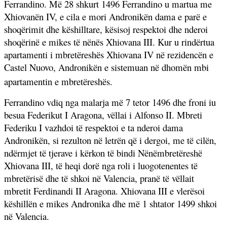
Ferrandino. Më 28 shkurt 1496 Ferrandino u martua me
Xhiovanën IV, e cila e mori Andronikën dama e parë e
shoqërimit dhe këshilltare, kësisoj respektoi dhe nderoi
shoqërinë e mikes të nënës Xhiovana III. Kur u rindërtua
apartamenti i mbretëreshës Xhiovana IV në rezidencën e
Castel Nuovo, Andronikën e sistemuan në dhomën mbi
apartamentin e mbretëreshës.
Ferrandino vdiq nga malarja më 7 tetor 1496 dhe froni iu
besua Federikut I Aragona, vëllai i Alfonso II. Mbreti
Federiku I vazhdoi të respektoi e ta nderoi dama
Andronikën, si rezulton në letrën që i dergoi, me të cilën,
ndërmjet të tjerave i kërkon të bindi Nënëmbretëreshë
Xhiovana III, të heqi dorë nga roli i luogotenentes të
mbretërisë dhe të shkoi në Valencia, pranë të vëllait
mbretit Ferdinandi II Aragona. Xhiovana III e vlerësoi
këshillën e mikes Andronika dhe më 1 shtator 1499 shkoi
në Valencia.