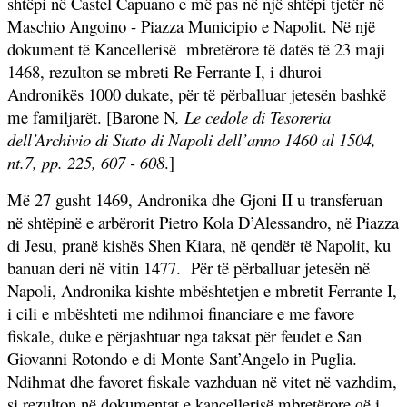
shtëpi në Castel Capuano e më pas në një shtëpi tjetër në
Maschio Angoino - Piazza Municipio e Napolit. Në një
dokument të Kancellerisë
mbretërore të datës të 23 maji
1468, rezulton se mbreti Re Ferrante I, i dhuroi
Andronikës 1000 dukate, për të përballuar jetesën bashkë
me familjarët. [Barone N
, Le cedole di Tesoreria
dell’Archivio di Stato di Napoli dell’anno 1460 al 1504,
nt.7, pp. 225, 607 - 608
.]
Më 27 gusht 1469, Andronika dhe Gjoni II u transferuan
në shtëpinë e arbërorit Pietro Kola D’Alessandro, në Piazza
di Jesu, pranë kishës Shen Kiara, në qendër të Napolit, ku
banuan deri në vitin 1477.
Për të përballuar jetesën në
Napoli, Andronika kishte mbështetjen e mbretit Ferrante I,
i cili e mbështeti me ndihmoi financiare e me favore
fiskale, duke e përjashtuar nga taksat për feudet e San
Giovanni Rotondo e di Monte Sant’Angelo in Puglia.
Ndihmat dhe favoret fiskale vazhduan në vitet në vazhdim,
si rezulton në dokumentat e kancellerisë mbretërore që i