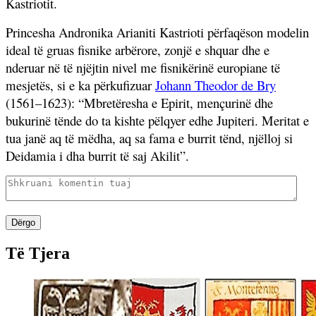
Kastriotit.
Princesha Andronika Arianiti Kastrioti përfaqëson modelin
ideal të gruas fisnike arbërore, zonjë e shquar dhe e
nderuar në të njëjtin nivel me fisnikërinë europiane të
mesjetës, si e ka përkufizuar
Johann Theodor de Bry
(1561–1623): “Mbretëresha e Epirit, mençurinë dhe
bukurinë tënde do ta kishte pëlqyer edhe Jupiteri. Meritat e
tua janë aq të mëdha, aq sa fama e burrit tënd, njëlloj si
Deidamia i dha burrit të saj Akilit”.
Dërgo
Të Tjera