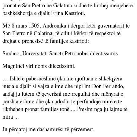
pronat e San Pietro në Galatina si dhe të lirohej menjëherë
bashkëshortja e djalit Erina Kastrioti.
Më 8 mars 1505, Andronika i dërgoi letër guvernatorit të
San Pietro në Galatina, të cilit i kërkoi të respektoi të
drejtat e pronësisë të familjes kastrioti:
Sindico, Universitati Sancti Petri nobis dilectissimis.
Magnifici viri nobis dilectissimi.
… Ishte e pabesueshme çka më njoftuan e shkëlqyera
nusja e djalit si vajza e ime dhe nipi im Don Ferrando,
andaj ju lutem të qeverisni me rregullat dhe mënyrat e
përshtatëshme dhe çka ndodhi të përfundojë mirë e të
rikthehen pronat familjes tonë.... Presim nga ju lajme të
mira ...
Ju përqafoj me dashamirësi të përzemërt.