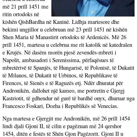
më 21 prill 1451 me
ritin ortodoks në
kishën QishBardha në Kaninë. Lidhja martesore dhe
bekimi ungjillor u celebruan më 23 prill 1451 në kishën
Shen Maria të Manastirit ortodoks të Ardenicës. Më 26
prill 1451, martesa u celebrua me rit katolik në katedralen
e Krujës. Në dasëm morën pjesë zevendës-mbreti i
Napolit, ambasadori i Serenissima, përfaqësues të
mbretërivë të Spanjës, të Hungarisë, të Polonisë, të Dukatit
të Milanos, të Dukatit të Urbinos, të Republikave të
Firences, të Sienës e të Raguzës etj. Ndër dhuratat për
Andronikën, dallohet një kameo, me portretin e Gjergj
Kastriotit, të gdhendur në gurë të bardhë onyx, dhuruar nga
Francesco Foskari, Dozha i Republikës së Venecias.
Nga martesa e Gjergjit me Andronikën, më 26 prill 1454
lindi djali Gjoni II, të cilin e pagëzuan më 24 qershor
1454, ditën e festës të Shën Gjon Pagëzorit. Gjoni II u