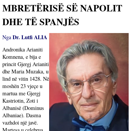
MBRETËRISË SË NAPOLIT
DHE TË SPANJËS
Dr. Lutfi ALIA
Nga
Andronika Arianiti
Komnena, e bija e
princit Gjergj Arianiti
dhe Maria Muzaka, u
lind në vitin 1428. Në
moshën
23 vjeçe u
martua me Gjergj
Kastriotin, Zoti i
Albanisë (Dominus
Albaniae). Dasma
vazhdoi një javë.
Martesa u celebrua