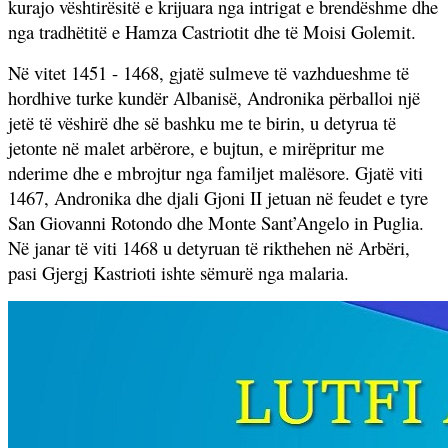
kurajo vështirësitë e krijuara nga intrigat e brendëshme dhe
nga tradhëtitë e Hamza Castriotit dhe të Moisi Golemit.
Në vitet 1451 - 1468, gjatë sulmeve të vazhdueshme të
hordhive turke kundër Albanisë, Andronika përballoi një
jetë të vëshirë dhe së bashku me te birin, u detyrua të
jetonte në malet arbërore, e bujtun, e mirëpritur me
nderime dhe e mbrojtur nga familjet malësore. Gjatë viti
1467, Andronika dhe djali Gjoni II jetuan në feudet e tyre
San Giovanni Rotondo dhe Monte Sant’Angelo in Puglia.
Në janar të viti 1468 u detyruan të rikthehen në Arbëri,
pasi Gjergj Kastrioti ishte sëmurë nga malaria.