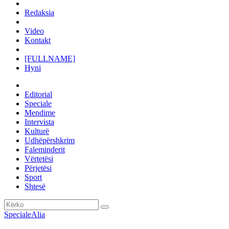
Redaksia
Video
Kontakt
[FULLNAME]
Hyni
Editorial
Speciale
Mendime
Intervista
Kulturë
Udhëpërshkrim
Faleminderit
Vërtetësi
Përjetësi
Sport
Shtesë
Speciale
Alia