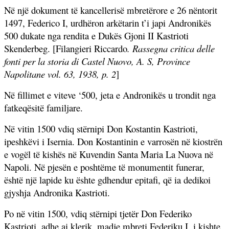
Në një dokument të kancellerisë mbretërore e 26 nëntorit
1497, Federico I, urdhëron arkëtarin t’i japi Andronikës
500 dukate nga rendita e Dukës Gjoni II Kastrioti
Skenderbeg. [Filangieri Riccardo
. Rassegna critica delle
fonti per la storia di Castel Nuovo, A. S, Province
Napolitane vol. 63, 1938, p. 2
]
Në fillimet e viteve ‘500, jeta e Andronikës u trondit nga
fatkeqësitë familjare.
Në vitin 1500 vdiq stërnipi Don Kostantin Kastrioti,
ipeshkëvi i Isernia. Don Kostantinin e varrosën në kiostrën
e vogël të kishës në Kuvendin Santa Maria La Nuova në
Napoli.
Në pjesën e poshtëme të monumentit funerar,
është një lapide ku ështe gdhendur epitafi, që ia dedikoi
gjyshja Andronika Kastrioti.
Po në vitin 1500, vdiq stërnipi tjetër Don Federiko
Kastrioti, adhe ai klerik, madje mbreti Federiku I, i kishte