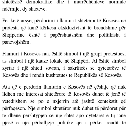
shtetësisë demokratike dhe i marrëdhënieve normale
ndërmjet dy shteteve.
Për këtë arsye, përdorimi i flamurit shtetëror të Kosovës në
protesta që kanë kërkesa ekskluzivisht të brendshme për
Shqipërinë është i papërshtatshëm dhe politikisht i
panevojshëm.
Flamuri i Kosovës nuk është simbol i një grupi protestues,
as simbol i një kauze lokale në Shqipëri. Ai është simbol
zyrtar i një shteti sovran, i sakrificës së qytetarëve të
Kosovës dhe i rendit kushtetues të Republikës së Kosovës.
Ata që e përdorin flamurin e Kosovës në çështje që nuk
lidhen me interesat shtetërore të Kosovës duhet të jenë të
vetëdijshëm se po e nxjerrin atë jashtë kontekstit që
përfaqëson. Një simbol shtetëror nuk duhet të përdoret për
të dhënë përshtypjen se një shtet apo qytetarët e tij janë
pjesë e një përballjeje politike që i përket rendit të