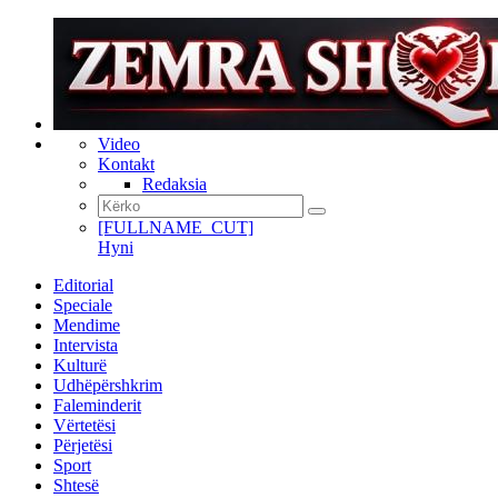
Video
Kontakt
Redaksia
[FULLNAME_CUT]
Hyni
Editorial
Speciale
Mendime
Intervista
Kulturë
Udhëpërshkrim
Faleminderit
Vërtetësi
Përjetësi
Sport
Shtesë