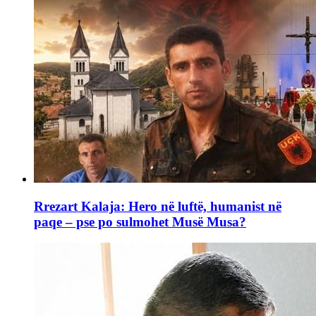
Rrezart Kalaja: Hero në luftë, humanist në
paqe – pse po sulmohet Musë Musa?