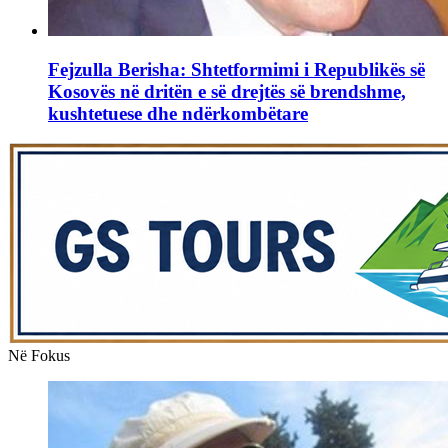
Fejzulla Berisha: Shtetformimi i Republikës së
Kosovës në dritën e së drejtës së brendshme,
kushtetuese dhe ndërkombëtare
Në Fokus