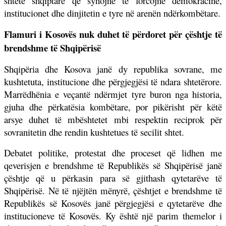
shtete shqiptare që synojnë të forcojnë demokracinë,
institucionet dhe dinjitetin e tyre në arenën ndërkombëtare.
Flamuri i Kosovës nuk duhet të përdoret për çështje të
brendshme të Shqipërisë
Shqipëria dhe Kosova janë dy republika sovrane, me
kushtetuta, institucione dhe përgjegjësi të ndara shtetërore.
Marrëdhënia e veçantë ndërmjet tyre buron nga historia,
gjuha dhe përkatësia kombëtare, por pikërisht për këtë
arsye duhet të mbështetet mbi respektin reciprok për
sovranitetin dhe rendin kushtetues të secilit shtet.
Debatet politike, protestat dhe proceset që lidhen me
qeverisjen e brendshme të Republikës së Shqipërisë janë
çështje që u përkasin para së gjithash qytetarëve të
Shqipërisë. Në të njëjtën mënyrë, çështjet e brendshme të
Republikës së Kosovës janë përgjegjësi e qytetarëve dhe
institucioneve të Kosovës. Ky është një parim themelor i