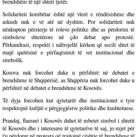
brendshëm të një shteti tjetër.
Solidariteti kombëtar është një vlerë e rëndësishme dhe
askush nuk e vë atë në dyshim. Por solidariteti nuk
nënkupton përzierje të roleve politike dhe as përdorim të
simboleve shtetërore në çdo debat apo protestë.
Përkundrazi, respekti i ndërsjellë kërkon që secili shtet të
ruajë qartësinë e përfaqësimit të vet institucional dhe
simbolik.
Kosova nuk forcohet duke u përfshirë në debatet e
brendshme të Shqipërisë, as Shqipëria nuk forcohet duke u
përfshirë në debatet e brendshme të Kosovës.
Të dyja forcohen kur qytetarët dhe institucionet e tyre
respektojnë kufijtë e përgjegjësive politike dhe kushtetuese.
Prandaj, flamuri i Kosovës duhet të mbetet simbol i shtetit
të Kosovës dhe i interesave të qytetarëve të saj, jo mjet për
t'u përdorur në protesta që trajtojnë çështje të brendshme të