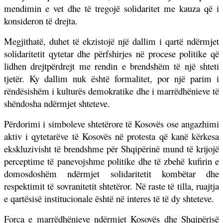
mendimin e vet dhe të tregojë solidaritet me kauza që i
konsideron të drejta.
Megjithatë, duhet të ekzistojë një dallim i qartë ndërmjet
solidaritetit qytetar dhe përfshirjes në procese politike që
lidhen drejtpërdrejt me rendin e brendshëm të një shteti
tjetër. Ky dallim nuk është formalitet, por një parim i
rëndësishëm i kulturës demokratike dhe i marrëdhënieve të
shëndosha ndërmjet shteteve.
Përdorimi i simboleve shtetërore të Kosovës ose angazhimi
aktiv i qytetarëve të Kosovës në protesta që kanë kërkesa
ekskluzivisht të brendshme për Shqipërinë mund të krijojë
perceptime të panevojshme politike dhe të zbehë kufirin e
domosdoshëm ndërmjet solidaritetit kombëtar dhe
respektimit të sovranitetit shtetëror. Në raste të tilla, ruajtja
e qartësisë institucionale është në interes të të dy shteteve.
Forca e marrëdhënieve ndërmjet Kosovës dhe Shqipërisë