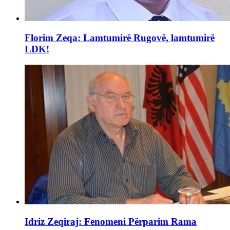
Florim Zeqa: Lamtumirë Rugovë, lamtumirë
LDK!
Idriz Zeqiraj: Fenomeni Përparim Rama