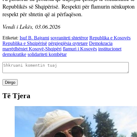
Republikës së Shqipërisë. Respekti për flamurin nënkupton
respekt për shtetin që ai përfaqëson.
Vendi i Lekës, 03.06.2026
Etiketat:
Isuf B. Bajrami
sovraniteti shtetëror
Republika e Kosovës
Republika e Shqipërisë
përgjegjësia qytetare
Demokracia
marrëdhëniet Kosovë-Shqipëri
flamuri i Kosovës
institucionet
demokratike
solidariteti kombëtar
Dërgo
Të Tjera