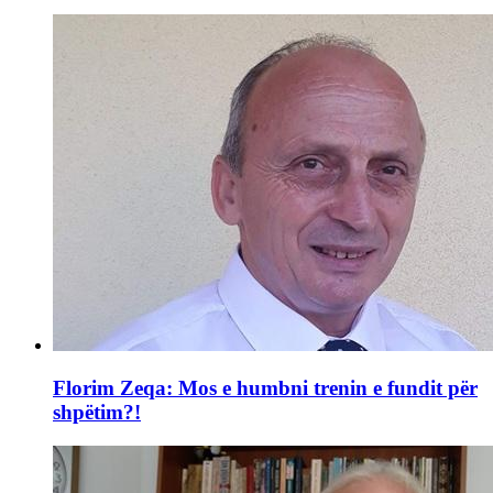
Florim Zeqa: Mos e humbni trenin e fundit për
shpëtim?!