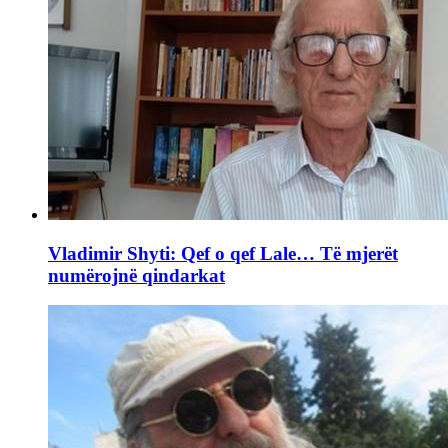
Vladimir Shyti: Qef o qef Lale… Të mjerët
numërojnë qindarkat