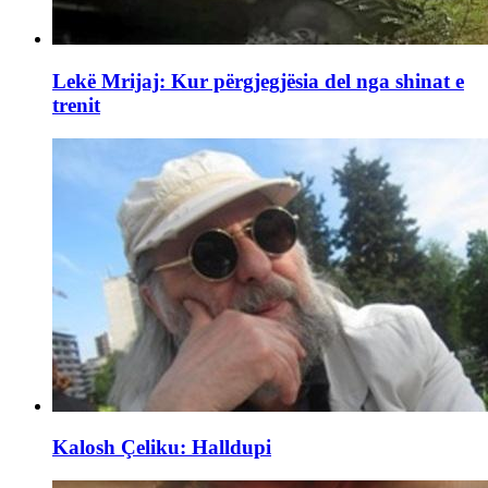
Lekë Mrijaj: Kur përgjegjësia del nga shinat e
trenit
Kalosh Çeliku: Halldupi