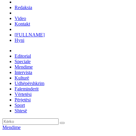
Redaksia
Video
Kontakt
[FULLNAME]
Hyni
Editorial
Speciale
Mendime
Intervista
Kulturë
Udhëpërshkrim
Faleminderit
Vërtetësi
Përjetësi
Sport
Shtesë
Mendime