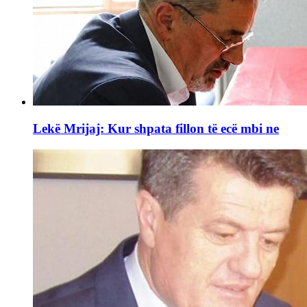
Lekë Mrijaj: Kur shpata fillon të ecë mbi ne