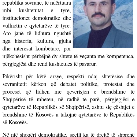
republika sovrane, të ndërtuara
mbi kushtetutat e tyre,
institucionet demokratike dhe
vullnetin e qytetarëve të tyre.
Ato janë të lidhura ngushtë
nga historia, kultura, gjuha
dhe interesat kombëtare, por
njëkohësisht përbëjnë dy shtete të veçanta me kompetenca,
përgjegjësi dhe rend kushtetues të pavarur.
Pikërisht për këtë arsye, respekti ndaj shtetësisë dhe
sovranitetit kërkon që debatet politike, protestat dhe
proceset që lidhen me qeverisjen e brendshme të
Shqipërisë të mbeten, në radhë të parë, përgjegjësi e
qytetarëve të Republikës së Shqipërisë, ashtu siç çështjet e
brendshme të Kosovës u takojnë qytetarëve të Republikës
së Kosovës.
Në një shoqëri demokratike, secili ka të drejtë të shprehë