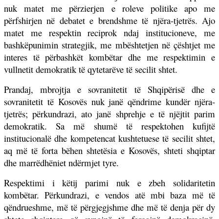
nuk matet me përzierjen e roleve politike apo me
përfshirjen në debatet e brendshme të njëra-tjetrës. Ajo
matet me respektin reciprok ndaj institucioneve, me
bashkëpunimin strategjik, me mbështetjen në çështjet me
interes të përbashkët kombëtar dhe me respektimin e
vullnetit demokratik të qytetarëve të secilit shtet.
Prandaj, mbrojtja e sovranitetit të Shqipërisë dhe e
sovranitetit të Kosovës nuk janë qëndrime kundër njëra-
tjetrës; përkundrazi, ato janë shprehje e të njëjtit parim
demokratik. Sa më shumë të respektohen kufijtë
institucionalë dhe kompetencat kushtetuese të secilit shtet,
aq më të forta bëhen shtetësia e Kosovës, shteti shqiptar
dhe marrëdhëniet ndërmjet tyre.
Respektimi i këtij parimi nuk e zbeh solidaritetin
kombëtar. Përkundrazi, e vendos atë mbi baza më të
qëndrueshme, më të përgjegjshme dhe më të denja për dy