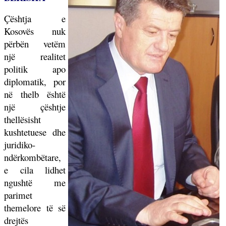
Çështja e
Kosovës nuk
përbën vetëm
një realitet
politik apo
diplomatik, por
në thelb është
një çështje
thellësisht
kushtetuese dhe
juridiko-
ndërkombëtare,
e cila lidhet
ngushtë me
parimet
themelore të së
drejtës