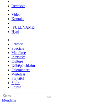
Redaksia
Video
Kontakt
[FULLNAME]
Hyni
Editorial
Speciale
Mendime
Intervista
Kulturë
Udhëpërshkrim
Faleminderit
Vërtetësi
Përjetësi
Sport
Shtesë
Mendime