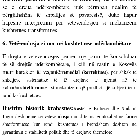
se e drejta ndërkombëtare nuk përmban ndalim të
përgjithshëm të shpalljes së pavarësisë, duke hapur
hapësirë interpretimi për vetëvendosjen si mekanizëm
kushtetues transformues.
6. Vetëvendosja si normë kushtetuese ndërkombëtare
E drejta e vetëvendosjes përbën një parim të konsoliduar
të së drejtës ndërkombëtare, i cili në rastin e Kosovës
merr karakter të veçantë:
remedial (korrektues)
, për shkak të
shkeljeve sistematike të të drejtave të njeriut në të
shtetformues
kaluarën;
, si mekanizëm që prodhoi një subjekt të ri
juridiko-kushtetues.
Ilustrim historik krahasues:
Rastet e Eritresë dhe Sudanit
Jugor dëshmojnë se vetëvendosja mund të materializohet në formë
shtetformuese kur rendi kushtetues i brendshëm dështon në
garantimin e stabilitetit politik dhe të drejtave themelore.