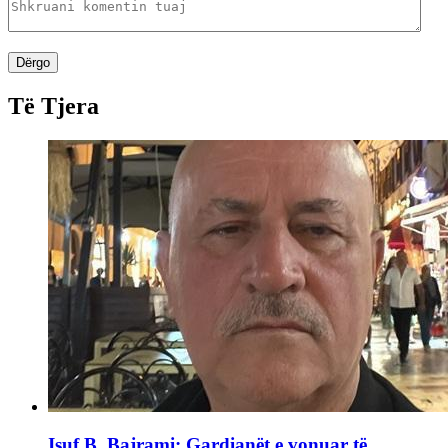
Dërgo
Të Tjera
Isuf B. Bajrami: Gardianët e vonuar të