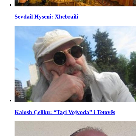
Sevdail Hyseni: Xhebraili
Kalosh Çeliku: “Taçi Vojvoda” i Tetovës