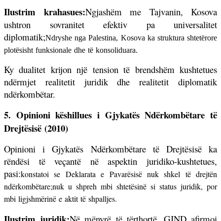
Ilustrim krahasues:
Ngjashëm me Tajvanin, Kosova
ushtron sovranitet efektiv pa universalitet
diplomatik;
Ndryshe nga Palestina, Kosova ka struktura shtetërore
plotësisht funksionale dhe të konsoliduara.
Ky dualitet krijon një tension të brendshëm kushtetues
ndërmjet realitetit juridik dhe realitetit diplomatik
ndërkombëtar.
5. Opinioni këshillues i Gjykatës Ndërkombëtare të
Drejtësisë (2010)
Opinioni i Gjykatës Ndërkombëtare të Drejtësisë ka
rëndësi të veçantë në aspektin juridiko-kushtetues,
pasi:
konstatoi se Deklarata e Pavarësisë nuk shkel të drejtën
ndërkombëtare;
nuk u shpreh mbi shtetësinë si status juridik, por
mbi ligjshmërinë e aktit të shpalljes.
Ilustrim juridik:
Në mënyrë të tërthortë, GJND afirmoi