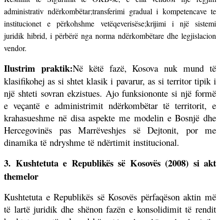
administrativ ndërkombëtar;
transferimi gradual i kompetencave te
institucionet e përkohshme vetëqeverisëse;
krijimi i një sistemi
juridik hibrid, i përbërë nga norma ndërkombëtare dhe legjislacion
vendor.
Ilustrim praktik:
Në këtë fazë, Kosova nuk mund të
klasifikohej as si shtet klasik i pavarur, as si territor tipik i
një shteti sovran ekzistues. Ajo funksiononte si një formë
e veçantë e administrimit ndërkombëtar të territorit, e
krahasueshme në disa aspekte me modelin e Bosnjë dhe
Hercegovinës pas Marrëveshjes së Dejtonit, por me
dinamika të ndryshme të ndërtimit institucional.
3. Kushtetuta e Republikës së Kosovës (2008) si akt
themelor
Kushtetuta e Republikës së Kosovës përfaqëson aktin më
të lartë juridik dhe shënon fazën e konsolidimit të rendit