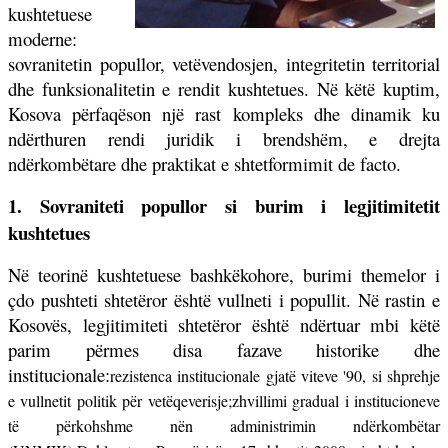
kushtetuese
moderne:
sovranitetin popullor, vetëvendosjen, integritetin territorial
dhe funksionalitetin e rendit kushtetues. Në këtë kuptim,
Kosova përfaqëson një rast kompleks dhe dinamik ku
ndërthuren rendi juridik i brendshëm, e drejta
ndërkombëtare dhe praktikat e shtetformimit de facto.
1. Sovraniteti popullor si burim i legjitimitetit
kushtetues
Në teorinë kushtetuese bashkëkohore, burimi themelor i
çdo pushteti shtetëror është vullneti i popullit. Në rastin e
Kosovës, legjitimiteti shtetëror është ndërtuar mbi këtë
parim përmes disa fazave historike dhe
institucionale:
rezistenca institucionale gjatë viteve '90, si shprehje
e vullnetit politik për vetëqeverisje;
zhvillimi gradual i institucioneve
të përkohshme nën administrimin ndërkombëtar