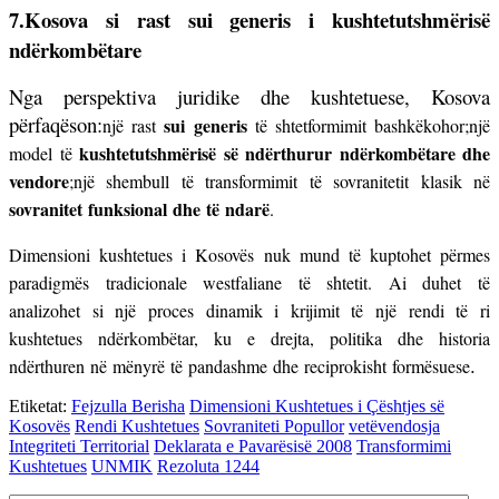
7.Kosova si rast sui generis i kushtetutshmërisë
ndërkombëtare
Nga perspektiva juridike dhe kushtetuese, Kosova
përfaqëson:
sui generis
një rast
të shtetformimit bashkëkohor;
një
kushtetutshmërisë së ndërthurur ndërkombëtare dhe
model të
vendore
;
një shembull të transformimit të sovranitetit klasik në
sovranitet funksional dhe të ndarë
.
Dimensioni kushtetues i Kosovës nuk mund të kuptohet përmes
paradigmës tradicionale westfaliane të shtetit. Ai duhet të
analizohet si një proces dinamik i krijimit të një rendi të ri
kushtetues ndërkombëtar, ku e drejta, politika dhe historia
.
ndërthuren në mënyrë të pandashme dhe reciprokisht formësuese
Etiketat:
Fejzulla Berisha
Dimensioni Kushtetues i Çështjes së
Kosovës
Rendi Kushtetues
Sovraniteti Popullor
vetëvendosja
Integriteti Territorial
Deklarata e Pavarësisë 2008
Transformimi
Kushtetues
UNMIK
Rezoluta 1244