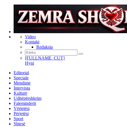
Video
Kontakt
Redaksia
[FULLNAME_CUT]
Hyni
Editorial
Speciale
Mendime
Intervista
Kulturë
Udhëpërshkrim
Faleminderit
Vërtetësi
Përjetësi
Sport
Shtesë