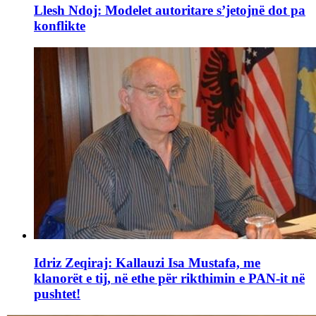
Llesh Ndoj: Modelet autoritare s’jetojnë dot pa
konflikte
Idriz Zeqiraj: Kallauzi Isa Mustafa, me
klanorët e tij, në ethe për rikthimin e PAN-it në
pushtet!