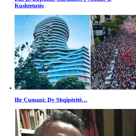
Kushtetutës
Ilir Çumani: Dy Shqipëritë…