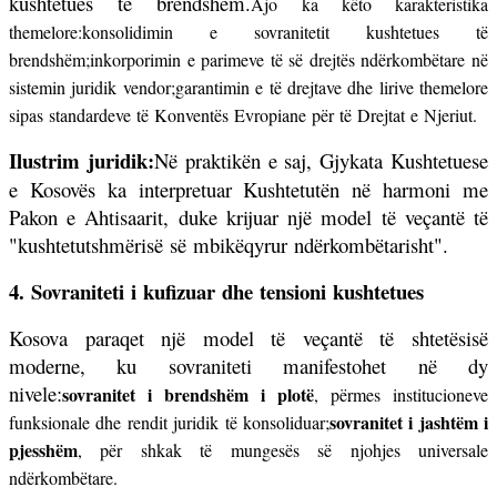
kushtetues të brendshëm.
Ajo ka këto karakteristika
themelore:
konsolidimin e sovranitetit kushtetues të
brendshëm;
inkorporimin e parimeve të së drejtës ndërkombëtare në
sistemin juridik vendor;
garantimin e të drejtave dhe lirive themelore
sipas standardeve të Konventës Evropiane për të Drejtat e Njeriut.
Ilustrim juridik:
Në praktikën e saj, Gjykata Kushtetuese
e Kosovës ka interpretuar Kushtetutën në harmoni me
Pakon e Ahtisaarit, duke krijuar një model të veçantë të
"kushtetutshmërisë së mbikëqyrur ndërkombëtarisht".
4. Sovraniteti i kufizuar dhe tensioni kushtetues
Kosova paraqet një model të veçantë të shtetësisë
moderne, ku sovraniteti manifestohet në dy
nivele:
sovranitet i brendshëm i plotë
, përmes institucioneve
sovranitet i jashtëm i
funksionale dhe rendit juridik të konsoliduar;
pjesshëm
, për shkak të mungesës së njohjes universale
ndërkombëtare.