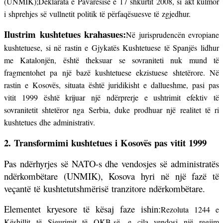
(UNMIK);
Deklarata e Pavarësisë e 17 shkurtit 2008, si akt kulmor
i shprehjes së vullnetit politik të përfaqësuesve të zgjedhur.
Ilustrim kushtetues krahasues:
Në jurisprudencën evropiane
kushtetuese, si në rastin e Gjykatës Kushtetuese të Spanjës lidhur
me Katalonjën, është theksuar se sovraniteti nuk mund të
fragmentohet pa një bazë kushtetuese ekzistuese shtetërore. Në
rastin e Kosovës, situata është juridikisht e dallueshme, pasi pas
vitit 1999 është krijuar një ndërprerje e ushtrimit efektiv të
sovranitetit shtetëror nga Serbia, duke prodhuar një realitet të ri
kushtetues dhe administrativ.
2. Transformimi kushtetues i Kosovës pas vitit 1999
Pas ndërhyrjes së NATO-s dhe vendosjes së administratës
ndërkombëtare (UNMIK), Kosova hyri në një fazë të
veçantë të kushtetutshmërisë tranzitore ndërkombëtare.
Elementet kryesore të kësaj faze ishin:
Rezoluta 1244 e
Këshillit të Sigurimit të OKB-së, e cila vendosi një regjim