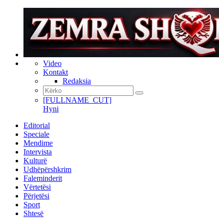
Video
Kontakt
Redaksia
[FULLNAME_CUT]
Hyni
Editorial
Speciale
Mendime
Intervista
Kulturë
Udhëpërshkrim
Faleminderit
Vërtetësi
Përjetësi
Sport
Shtesë