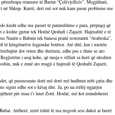
r përmbrapa rrunzave të Bariut “
Ç
elëvjollcës”. Megjithatë,
sëri në Shkup. Kurrë, deri më sot nuk kam pasur probleme me
çdo kusht edhe me pasuri të patundshme e para, përpiqej që
 e kishte gjetur tek Hoxhë Qeshafi i Zajazit. Hajmalitë e të
it me Nanën e Babain tek banesa pranë restorantit “Arabeska”,
i të këngëtarëve legjendar botëror. Atë ditë, kur i nxorën
ërmbajtur dot veten dhe durimin, edhe pse e dinte se ato
Regjistrim i asaj kohe, që nusja e vëllait sa herë që uleshim
aloshin, nuk e zunë ato magji e hajmali të Qeshafit Zajazit,
hindet, që pasmesnate dorë më dorë më hudhnin mbi çatia dhe
 siguri edhe sot e kësaj dite. Ja, po ua rrëfej ngjarjen
e njëherë për mua t’i lutet Zotit. Hoxhë, më kot mundohemi
 Babai. Atëherë, mirë është të ma tregosh sesi duket ai burrë