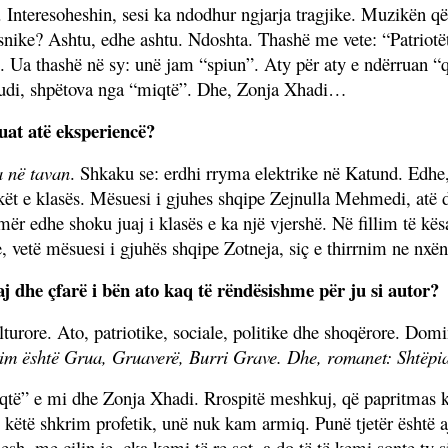
ke. Interesoheshin, sesi ka ndodhur ngjarja tragjike. Muzikën 
esnike? Ashtu, edhe ashtu. Ndoshta. Thashë me vete: “Patriotë
. Ua thashë në sy: unë jam “spiun”. Aty për aty e ndërruan “q
udi, shpëtova nga “miqtë”. Dhe, Zonja Xhadi…
tuat atë eksperiencë?
a n
ë
tavan
. Shkaku se: erdhi rryma elektrike n
ë
Katund. Edhe,
k
ë
t e klas
ë
s. M
ë
suesi i gjuhes shqipe Zejnulla Mehmedi, at
ë
d
m
ë
r edhe shoku juaj i klas
ë
s e ka nj
ë
vjersh
ë
. N
ë
fillim t
ë
k
ë
s
, vet
ë
m
ë
suesi i gjuh
ë
s shqipe Zotneja, si
ç
e thirrnim ne nx
ë
n
 dhe çfarë i bën ato kaq të rëndësishme për ju si autor?
turore. Ato, patriotike, sociale, politike dhe shoq
ë
rore. Domi
i im
ë
sht
ë
Grua, Gruaver
ë
, Burri Grave. Dhe, romanet: Sht
ë
pi
miqtë” e mi dhe Zonja Xhadi. Rrospitë meshkuj, që papritmas
këtë shkrim profetik, unë nuk kam armiq. Punë tjetër është aj
esh, me cilin je, çka kemi të re sot, a do të të kemi sonte ty