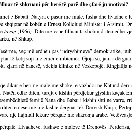
filluar të shkruani për herë të parë dhe çfarë ju motivoi?
fimet e Babait. Natyra e pasur me male, fusha dhe livadhe e l
ve shqiptar n
ë
koh
ë
n e Ernest Koliqit si Minist
ë
r i Arsimit. Dr
n
ë
tavan
(1966). Dit
ë
m
ë
von
ë
filluan ta shohin drit
ë
n edhe vje
rku, n
ë
Shkup
.
Nesërme, veç më erdhën pas “ndryshimeve” demokratike, publi
iptar të këtij soji me emër e mbiemër. Gjoja se, jam i dërgua
it, zjarri në banesë, vdekja klinike në Voskopojë, Ringjallja
 që dikur e bëri në male me shokë, e vazhdoi në Katund deri 
ah. Natën edhe ditën, turqit e kishin përdjekur gjyshin kaçak 
esëmbëdhjetë fëmijë Nana dhe Babai i kishin shti në varre, r
që ditën e nesërme më kishte dërguar tek Dervish Nurja, Përtej
varë një hajmali lëkure përqafe me shkronja arabe. Vetëveasje
përqafe. Livadheve, fushave e maleve të Drenovës. Përderisa, 