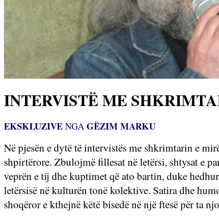
INTERVISTË ME SHKRIMTAR
EKSKLUZIVE
GËZIM MARKU
NGA
Në pjesën e dytë të intervistës me shkrimtarin e mi
shpirtërore. Zbulojmë fillesat në letërsi, shtysat e p
veprën e tij dhe kuptimet që ato bartin, duke hedhur
letërsisë në kulturën tonë kolektive. Satira dhe hum
shoqëror e kthejnë këtë bisedë në një ftesë për ta njo