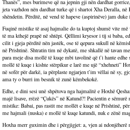
Thanës”, mes burimeve që na jepnin gji nën dardhat gorrice,
jeta vazhdon nën dardhat turke që i shartoi Xha Deralla, n
shëndetin. Përditë, në vend të hapeve (aspirinëve) jam duke i
Fuqinë mistike të asaj hajmalie do ta kuptoj shumë vite më
të ma kthejë prapë në shtëpi. Qëllimi kryesor i tij si baba, 
cilit i gjeja përditë nën jastëk, ose të qepura sukull në kë
në Prishtinë. Shtratin tim në dykatë, me shkallë në tavan me
para meje disa mollë të kuqe mbi tavolinë që t’i hante edhe 
mollë të kuqe i kishte stërpikur e larë me ujë “xhehneti” Hox
në sofër për darkë, ia përplaste ngjarjen t’im vëllai në sy, g
ama ty o burri im besnik të zunë këmbekokë.
Edhe, e dini sesi unë shpëtova nga hajmalitë e Hoxhë Qesha
majë lisave, rrëzë “Çukës” në Katund?! Pacientin e sëmurë me 
mistike: Babai, pas rastit me mollët e kuqe në Prishtinë, p
me hajmali (nuska) e mollë të kuqe katundi, nuk e zënë mag
Hoxha merr guximin dhe i përgjigjet: a, vjen ai ndonjëherë n