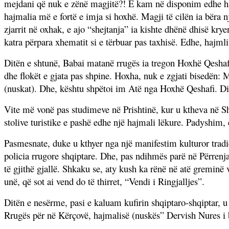
mejdani që nuk e zënë magjitë?! E kam në disponim edhe haj
hajmalia më e fortë e imja si hoxhë. Magji të cilën ia bëra n
zjarrit në oxhak, e ajo “shejtanja” ia kishte dhënë dhisë kr
katra përpara xhematit si e tërbuar pas taxhisë. Edhe, hajml
Ditën e shtunë, Babai matanë rrugës ia tregon Hoxhë Qeshafi
dhe flokët e gjata pas shpine. Hoxha, nuk e zgjati bisedën:
(nuskat). Dhe, kështu shpëtoi im Atë nga Hoxhë Qeshafi. Dihe
Vite më vonë pas studimeve në Prishtinë, kur u ktheva në S
stolive turistike e pashë edhe një hajmali lëkure. Padyshim,
Pasmesnate, duke u kthyer nga një manifestim kulturor trad
policia rrugore shqiptare. Dhe, pas ndihmës parë në Përrenja
të gjithë gjallë. Shkaku se, aty kush ka rënë në atë greminë
unë, që sot ai vend do të thirret, “Vendi i Ringjalljes”.
Ditën e nesërme, pasi e kaluam kufirin shqiptaro-shqiptar, 
Rrugës për në Kërçovë, hajmalisë (nuskës” Dervish Nures i bl