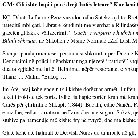
GM: Cili ishte hapi i parë drejt botës letrare? Kur keni 
KÇ: Dihet, Lufta me Pen
ë
vazhdon edhe Sotek
ë
sajdite. Rr
ë
natedit
ë
mbi
ç
ati. Librat e k
ë
ndimit me vjershat e Rilindas
ë
gazet
ë
n „Flaka e v
ë
llaz
ë
rimit“:
Gac
ë
n e vajgurit e hudh
ë
m 
Bilbili shkruan,
n
ë
Shkoll
ë
n e Msme Normale „Zef Lush Ma
Shenjat paralajrmëruese
për mua si shkrimtar për Ditën e 
Denoncimi në polici i nënshkruar nga njëzetë “patriotë” shq
dua ta zgjidhë me luftë. Helmimet nëpër restorantet e Shkup
Thanë”... Malin, “Bukoç”…
Im Atë, asaj kohe ende nuk i kishte dorëzuar armët. Luftën,
teket i trokiste tek porta. Edhe, ia hapte portën krah më kr
Carës për çlirimin e Shkupit (1844). Babain, edhe Nanën. P
e madhe, vëllai i arratisur në Paris dhe unë sugari. Shkak, 
stuhive pa hamendje më kishte fry në fytyrë, dhe ma kishte 
Gjatë kohë atë hajmali të Dervish Nures do ta mbajë në gji, 