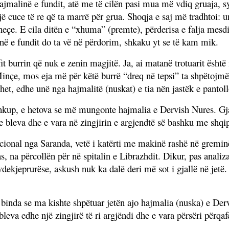
malinë e fundit, atë me të cilën pasi mua më vdiq gruaja, syr
jë cuce të re që ta marrë për grua. Shoqja e saj më tradhtoi: u
yeneçe. E cila ditën e “xhuma” (premte), përderisa e falja me
inë e fundit do ta vë në përdorim, shkaku yt se të kam mik.
t burrin që nuk e zenin magjitë. Ja, ai matanë trotuarit ësh
 Minçe, mos eja më për këtë burrë “dreq në tepsi” ta shpëtojm
t, edhe unë nga hajmalitë (nuskat) e tia nën jastëk e pantoll
hkup, e hetova se më mungonte hajmalia e Dervish Nures. Gja
 e bleva dhe e vara në zingjirin e argjendtë së bashku me shq
icional nga Saranda, vetë i katërti me makinë rashë në gremi
s, na përcollën për në spitalin e Librazhdit. Dikur, pas anali
 vdekjeprurëse, askush nuk ka dalë deri më sot i gjallë në jet
u binda se ma kishte shpëtuar jetën ajo hajmalia (nuska) e De
eva edhe një zingjirë të ri argjëndi dhe e vara përsëri përqa