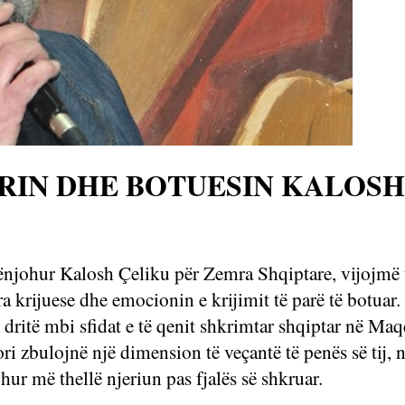
IN DHE BOTUESIN KALOSH Ç
rënjohur Kalosh Çeliku për Zemra Shqiptare, vijojmë 
ara krijuese dhe emocionin e krijimit të parë të botuar
 dritë mbi sfidat e të qenit shkrimtar shqiptar në Maq
ori zbulojnë një dimension të veçantë të penës së tij,
hur më thellë njeriun pas fjalës së shkruar.