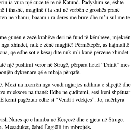
in ia vura një cuce të re në Katund. Padyshim se, është
në i thashë, magjinë t’ia shti në vorbën e groshës pranë
sditën në xhami, baaam i ra derës me brirë dhe m’u sul me të
të me gunën e zezë krahëve deri në fund të këmbëve, mjekrën
ë nga xhindet, nuk e zënë magjitë! Përmëtepër, as hajmalitë
ona, që edhe sot e kësaj dite nuk m’i kanë përzënë xhindet.
të një pushimi veror në Strugë, përpara hotel “Drinit” mes
iponjën dykrenare që e mbaja përqafe.
në. Mezi na nxorrën nga vendi ngjarjes ndihma e shpejtë dhe
zave mjeksore na thanë: Edhe ne çuditemi, sesi keni shpëtuar
ë. E kemi pagëzuar edhe si “Vendi i vdekjes”. Jo, ndërhyra
rvish Nures që e humba në Kërçovë dhe e gjeta në Strugë.
fe. Mesaduket, është Ëngjëlli im mbrojtës.