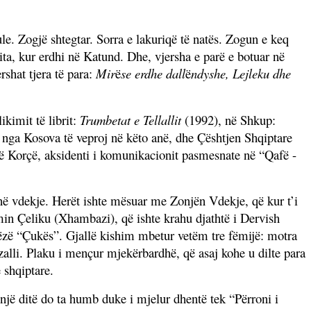
ule. Zogj
ë
shtegtar. Sorra e lakuriq
ë
t
ë
nat
ë
s. Zogun e keq
ita, kur erdhi n
ë
Katund. Dhe, vjersha e par
ë
e botuar n
ë
rshat tjera t
ë
para:
Mir
ë
se erdhe dall
ë
ndyshe,
Lejleku dhe
kimit të librit:
Trumbetat e Tellallit
(1992), në Shkup:
r nga Kosova të veproj në këto anë, dhe Çështjen Shqiptare
 në Korçë, aksidenti i komunikacionit pasmesnate në “Qafë -
në vdekje. Herët ishte mësuar me Zonjën Vdekje, që kur t’i
Emin
Çel
iku (Xhambazi), që ishte krahu djathtë i Dervish
rëzë “Çukës”. Gjallë kishim mbetur vetëm tre fëmijë: motra
zalli. Plaku i mençur mjekërbardhë, që asaj kohe u dilte para
 shqiptare.
një ditë do ta humb duke i mjelur dhentë tek “Përroni i