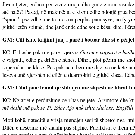
Javën tjetër, erdhën për vizitë miqtë dhe gratë e mia besni
atë natë?! Pastaj, në makinë: a, e kishit edhe ndonjë grua b
“spiun”, pse edhe unë të mos ua përplas para syve, në fytyrë
gjithë jetën spiunë, dhe janë ende edhe sot e kësaj dite.
Përç
GM: Cili ishte krijimi juaj i parë i botuar dhe si e përje
KÇ: E thash
ë
pak m
ë
par
ë
: vjersha
Gac
ë
n e vajgurit e hudh
e vajgutit, edhe pa drit
ë
n e h
ë
n
ë
s. Dihet, plot g
ë
zim me sho
shp
ë
rndau n
ë
klas
ë
. Pas pak na e b
ë
ri me dije, se n
ë
k
ëtë
nu
lexova un
ë
vjersh
ë
n t
ë
cil
ë
n e duartrokiti e gjith
ë
klasa. Edhe
GM: Cilat janë temat që shfaqen më shpesh në librat tuaj
KÇ: Ngjarjet e p
ë
rditshme q
ë
i has n
ë
jet
ë
. Arsimore dhe kul
m
ë
deshi m
ë
pak se Ti, Edhe Ajo nuk ishte xheloze, Engj
ë
ll
Moti kohë, nateditë e vrisja mendjen sesi të shpetoj nga “
Ditën e nesërme më shanin pas shpine. Publikisht e them në 
me ato pyetjet e tyre të përditshme banale policore: ku gjënd