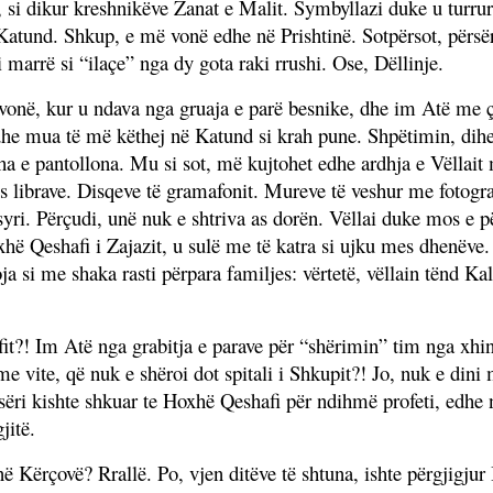
 si dikur kreshnikëve Zanat e Malit. Symbyllazi duke u turru
ë Katund. Shkup, e më vonë edhe në Prishtinë. Sotpërsot, për
 marrë si “ilaçe” nga dy gota raki rrushi. Ose, Dëllinje.
 vonë, kur u ndava nga gruaja e parë besnike, dhe im Atë me 
edhe mua të më këthej në Katund si krah pune. Shpëtimin, dihet
misha e pantollona. Mu si sot, më kujtohet edhe ardhja e Vëlla
s librave. Disqeve të gramafonit. Mureve të veshur me fotograf
syri. Përçudi, unë nuk e shtriva as dorën. Vëllai duke mos e p
hë Qeshafi i Zajazit, u sulë me të katra si ujku mes dhenëve. 
joja si me shaka rasti përpara familjes: vërtetë, vëllain tënd K
fit?! Im Atë nga grabitja e parave për “shërimin” tim nga x
vite, që nuk e shëroi dot spitali i Shkupit?! Jo, nuk e dini me
ërsëri kishte shkuar te Hoxhë Qeshafi për ndihmë profeti, edh
jitë.
ë Kërçovë? Rrallë. Po, vjen ditëve të shtuna, ishte përgjigjur