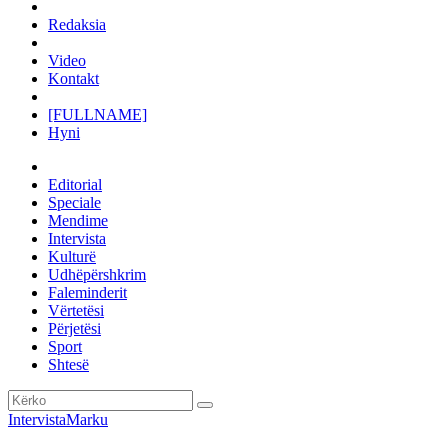
Redaksia
Video
Kontakt
[FULLNAME]
Hyni
Editorial
Speciale
Mendime
Intervista
Kulturë
Udhëpërshkrim
Faleminderit
Vërtetësi
Përjetësi
Sport
Shtesë
Intervista
Marku