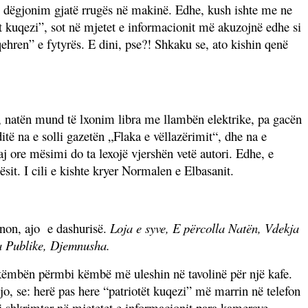
që dëgjonim gjatë rrugës në makinë. Edhe, kush ishte me ne
t kuqezi”, sot në mjetet e informacionit më akuzojnë edhe si
ehren” e fytyrës. E dini, pse?! Shkaku se, ato kishin qenë
 nat
ë
n mund t
ë
lxonim libra me llamb
ë
n elektrike, pa gac
ë
n
it
ë
na e solli gazet
ë
n „Flaka e v
ë
llaz
ë
rimit“, dhe na e
aj ore m
ësimi
do ta lexoj
ë
vjersh
ën
vet
ë
autori. Edhe, e
ë
sit. I cili e kishte kryer Normalen e Elbasanit.
non, ajo
e dashuris
ë
.
Loja e syve, E p
ë
rcolla Nat
ë
n, Vdekja
a Publike, Djemnusha.
 këmbën përmbi këmbë më uleshin në tavolinë për një kafe.
o, se: herë pas here “patriotët kuqezi” më marrin në telefon
 si shkrimtar në mjetetet e informacionit para kamerave