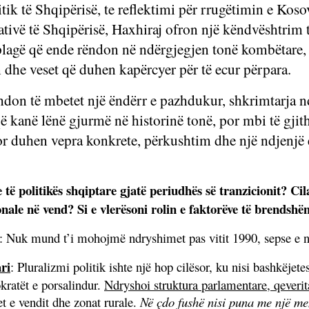
itik të Shqipërisë, te reflektimi për rrugëtimin e Kos
rativë të Shqipërisë, Haxhiraj ofron një këndvështrim 
lagë që ende rëndon në ndërgjegjen tonë kombëtare, as
 dhe veset që duhen kapërcyer për të ecur përpara.
don të mbetet një ëndërr e pazhdukur, shkrimtarja nd
 kanë lënë gjurmë në historinë tonë, por mbi të gjith
por duhen vepra konkrete, përkushtim dhe një ndjenjë e
e të politikës shqiptare gjatë periudhës së tranzicionit?
ale në vend? Si e vlerësoni rolin e faktorëve të brendshë
Nuk mund t’i mohojmë ndryshimet pas vitit 1990, sepse e nd
ri
: Pluralizmi politik ishte një hop cilësor, ku nisi bashkëjet
ratët e porsalindur.
Ndryshoi struktura parlamentare, qeverit
et e vendit dhe zonat rurale.
Në çdo fushë nisi puna me një mend