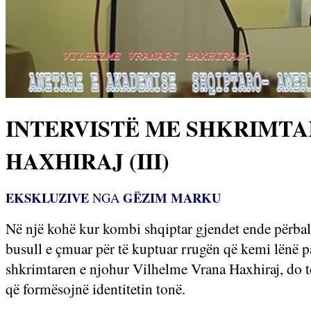
INTERVISTË ME SHKRIMT
HAXHIRAJ (III)
EKSKLUZIVE
GËZIM MARKU
NGA
N
ë një kohë kur kombi shqiptar gjendet ende përball
busull e çmuar për të kuptuar rrugën që kemi lënë pa
shkrimtaren e njohur Vilhelme Vrana Haxhiraj, do të
që formësojnë identitetin tonë.