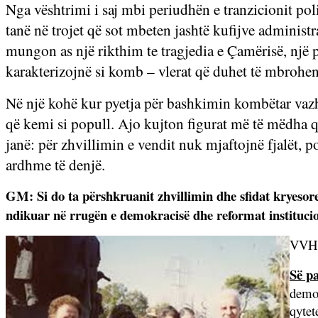
Nga vështrimi i saj mbi periudhën e tranzicionit pol
tanë në trojet që sot mbeten jashtë kufijve administ
mungon as një rikthim te tragjedia e Çamërisë, një p
karakterizojnë si komb – vlerat që duhet të mbrohen
Në një kohë kur pyetja për bashkimin kombëtar vazh
që kemi si popull. Ajo kujton figurat më të mëdha që
janë: për zhvillimin e vendit nuk mjaftojnë fjalët, 
ardhme të denjë.
GM: Si do ta përshkruanit zhvillimin dhe sfidat kryesor
ndikuar në rrugën e demokracisë dhe reformat institucion
VVH: 
Së pa
demok
qytet