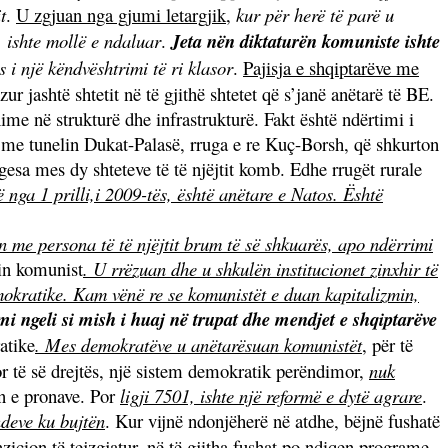
t
.
U zgjuan nga gjumi letargjik
,
kur për herë të parë u
, ishte mollë e ndaluar
.
Jeta nën diktaturën komuniste ishte
s i një këndvështrimi të ri klasor
.
Pajisja e shqiptarëve me
izur jashtë shtetit në të gjithë shtetet që s’janë anëtarë të BE.
hime në strukturë dhe infrastrukturë. Fakt është ndërtimi i
 me tunelin Dukat-Palasë, rruga e re Kuç-Borsh, që shkurton
esa mes dy shteteve të të njëjtit komb. Edhe rrugët rurale
 nga 1 prilli,i 2009-tës, është anëtare e Natos. Është
in me persona të të njëjtit brum të së shkuarës, apo ndërrimi
in komunist
. U rrëzuan dhe u shkulën institucionet zinxhir të
mokratike. Kam vënë re se komunistët e duan kapitalizmin,
 ngeli si mish i huaj në trupat dhe mendjet e shqiptarëve
atike
. Mes demokratëve u anëtarësuan komunistët
, për të
or të së drejtës, një sistem demokratik perëndimor,
nuk
in e pronave. Por
ligji 7501, ishte një reformë e dytë agrare
.
ndeve ku bujtën
. Kur vijnë ndonjëherë në atdhe, bëjnë fushatë
zicion të tejzgjatur, në të gjitha fushat po ndiqen programe