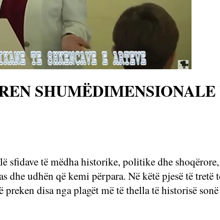
AREN SHUMËDIMENSIONALE
ë sfidave të mëdha historike, politike dhe shoqërore, 
s dhe udhën që kemi përpara. Në këtë pjesë të tretë t
 preken disa nga plagët më të thella të historisë son