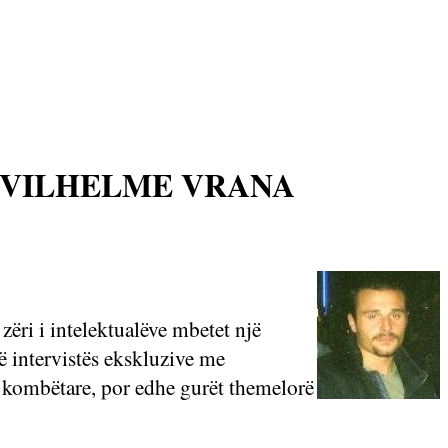
 VILHELME VRANA
zëri i intelektualëve mbetet një
ë intervistës ekskluzive me
ë kombëtare, por edhe gurët themelorë