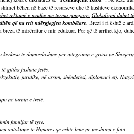
dryshimet bëhen në bazë të resurseve dhe të kushteve ekonomik
 bëhet reklamë e madhe me terma pompoze.
Globalizmi duhet të
itën që na rrit ndërgjegjen kombëtare
. Brezi i ri është e a
breza të mirërritur e mir’edukuar. Por që të arrihet kjo, duhe
a kërkesa të domosdoshme për integrimin e gruas në Shoqërinë
ë gjitha fushate jetës.
v, ekzekutiv, juridike, në arsim, shëndetësi, diplomaci etj. Natyr
po në turnin e tretë.
min familjar të tyre.
inën autoktone të Himarës që është lënë në mëshirën e fatit.