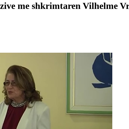
zive me shkrimtaren Vilhelme Vr