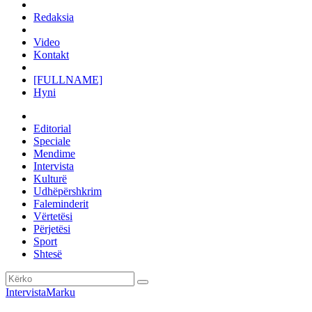
Redaksia
Video
Kontakt
[FULLNAME]
Hyni
Editorial
Speciale
Mendime
Intervista
Kulturë
Udhëpërshkrim
Faleminderit
Vërtetësi
Përjetësi
Sport
Shtesë
Intervista
Marku