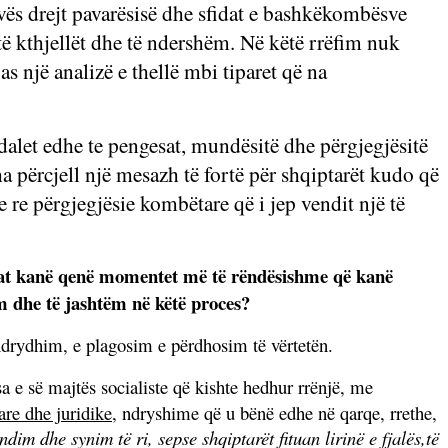
ovës drejt pavarësisë dhe sfidat e bashkëkombësve
të kthjellët dhe të ndershëm. Në këtë rrëfim nuk
 një analizë e thellë mbi tiparet që na
alet edhe te pengesat, mundësitë dhe përgjegjësitë
a përcjell një mesazh të fortë për shqiptarët kudo që
 re përgjegjësie kombëtare që i jep vendit një të
 Cilat kanë qenë momentet më të rëndësishme që kanë
m dhe të jashtëm në këtë proces?
rydhim, e plagosim e përdhosim të vërtetën.
esa e së majtës socialiste që kishte hedhur rrënjë, me
are dhe juridike
, ndryshime që u bënë edhe në qarqe, rrethe,
im dhe synim të ri, sepse shqiptarët fituan lirinë e fjalës,të