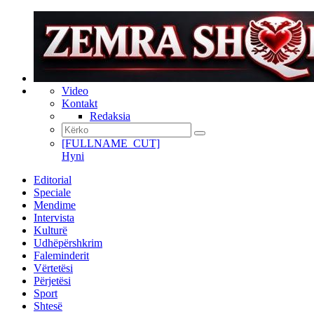
Video
Kontakt
Redaksia
[FULLNAME_CUT]
Hyni
Editorial
Speciale
Mendime
Intervista
Kulturë
Udhëpërshkrim
Faleminderit
Vërtetësi
Përjetësi
Sport
Shtesë