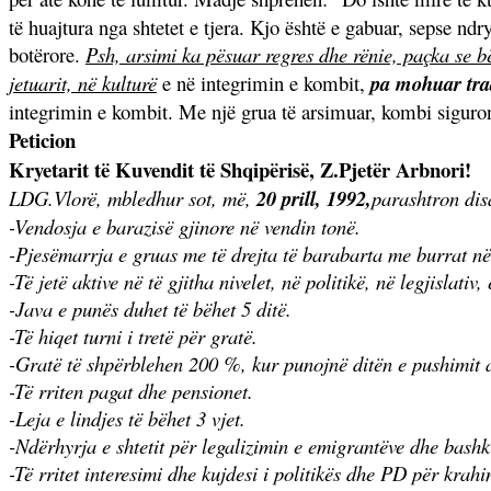
të huajtura nga shtetet e tjera. Kjo është e gabuar, sepse n
botërore.
Psh, arsimi ka pësuar regres dhe rënie, paçka se
jetuarit, në kulturë
e në integrimin e kombit,
pa mohuar trad
integrimin e kombit. Me një grua të arsimuar, kombi siguron 
Peticion
Kryetarit të Kuvendit të Shqipërisë, Z.Pjetër Arbnori!
LDG.Vlorë, mbledhur sot, më,
20 prill, 1992,
parashtron dis
-Vendosja e barazisë gjinore në vendin tonë.
-Pjesëmarrja e gruas me të drejta të barabarta me burrat në t
-Të jetë aktive në të gjitha nivelet, në politikë, në legjislati
-Java e punës duhet të bëhet 5 ditë.
-Të hiqet turni i tretë për gratë.
-Gratë të shpërblehen 200 %, kur punojnë ditën e pushimit a
-Të rriten pagat dhe pensionet.
-Leja e lindjes të bëhet 3 vjet.
-Ndërhyrja e shtetit për legalizimin e emigrantëve dhe bashki
-Të rritet interesimi dhe kujdesi i politikës dhe PD për krah