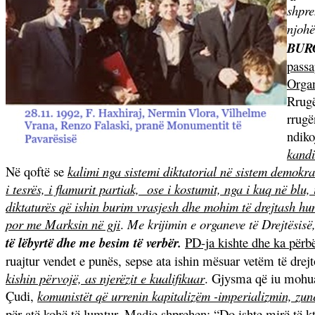
shpre
njohë
BUR
passa
Organ
Rrugë
rrugë
ndiko
kandi
Në qoftë se
kalimi nga sistemi diktatorial në sistem demokra
i tesrës, i flamurit partiak, ose i kostumit, nga i kuq në blu,
diktaturës që ishin burim vrasjesh dhe mohim të drejtash h
por me Marksin në gji
.
Me krijimin e organeve të Drejtësisë
të lëbyrtë dhe me besim të
verbër.
PD-ja kishte dhe ka përbë
ruajtur vendet e punës, sepse ata ishin mësuar vetëm të drej
kishin përvojë, as njerëzit e kualifikuar
. Gjysma që iu mohua 
Çudi,
komunistët që urrenin kapitalizëm -imperializmin, zun
për atë kohë të lumtur. Madje shprehen: “Do ishte mirë të kt