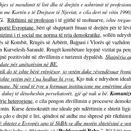
hjes së mendimit të lirë dhe të drejtën e ushtrimit të profesioni
n me Kartën e të Drejtave të Njeriut, e cila deri në vitin 1990
G.
Rikthimi në profesion
i të gjithë të mohuarve,
ishte tregue
portë Evropiane,
bëri që shqiptarët fituan të drejtën për të lëv
izimi i ri social me norma të reja demokratike
, sollën ndrys
s së Kombit, Rrugës së Arbërit, Bajpasi i Vlorës që vazhdon
n Kurvelesh-Sarandë. Rrugët kombëtare lejojnë vizitat pa peng
jnë pozitivisht në zhvillimin e turizmit dypalësh.
Shqipëria që
date për anëtarësim në BE.
tik do të ishte bërë rrënjësor, jo vetëm duke zëvendësuar fron
 ishte vetëm për t’na hedhur hi syve.
Kjo nuk e ndryshon ideal
umane. Në vend të tyre u formuan institucione me emërtime de
, duhej të dënoheshin persekutorët, gjë që nuk u bë.
Komunizmi
rje heterogjene
, e cila pengon zhvillimin e proceseve demokr
tonin. Kurse demokratët me ideale për ndërtimin e shtetit ligj
çdo e drejtë e liri, qëndroi në atdhe me shpresë për rikthim
ë shtetet e Evropës apo të ShBA-ve dhe morën shtetësinë e ve
Peshkaqenit Baba
hehej koha e diktaturës së “
”. Në këtë tran