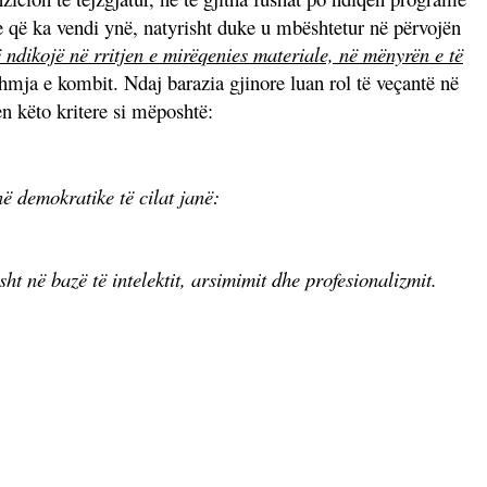
e që ka vendi ynë, natyrisht duke u mbështetur në përvojën
 ndikojë në rritjen e mirëqenies materiale, në mënyrën e të
rdhmja e kombit. Ndaj barazia gjinore luan rol të veçantë në
n këto kritere si mëposhtë:
 demokratike të cilat janë:
isht në bazë të intelektit, arsimimit dhe profesionalizmit.