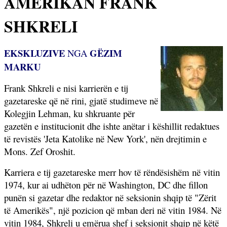
AMERIKAN FRANK
SHKRELI
EKSKLUZIVE
GËZIM
NGA
MARKU
Frank Shkreli e nisi karrierën e tij
gazetareske që në rini, gjatë studimeve në
Kolegjin Lehman, ku shkruante për
gazetën e institucionit dhe ishte anëtar i këshillit redaktues
të revistës 'Jeta Katolike në New York', nën drejtimin e
Mons. Zef Oroshit.
Karriera e tij gazetareske merr hov të rëndësishëm në vitin
1974, kur ai udhëton për në Washington, DC dhe fillon
punën si gazetar dhe redaktor në seksionin shqip të "Zërit
të Amerikës", një pozicion që mban deri në vitin 1984. Në
vitin 1984, Shkreli u emërua shef i seksionit shqip në këtë