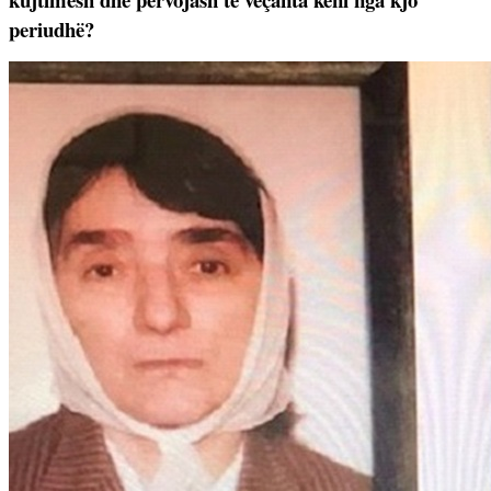
periudhë?