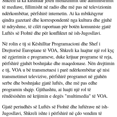
Shkreli ia ka kushtuar jetën menaxhimit dhe administrimit
të mediave, fillimisht në radio dhe më pas në televizionin
ndërkombëtar, përfshirë internetin. Ai ka mbikëqyrur
qindra gazetarë dhe korrespondentë nga kultura dhe gjuhë
të ndryshme, të cilët raportuan për botën komuniste gjatë
Luftës së Ftohtë dhe për konfliktet në ish-Jugosllavi.
Në rolin e tij si Këshilltar Programacioni dhe Shef i
Drejtorisë Europiane të VOA, Shkreli ka luajtur një rol kyç
në zgjerimin e programeve, duke krijuar programe të reja,
përfshirë gjuhët boshnjake dhe maqedonase. Nën drejtimin
e tij, VOA u bë transmetuesi i parë ndërkombëtar që nisi
transmetimet televizive, përfshirë programet në gjuhën
serbe dhe boshnjake gjatë luftës, dhe më pas edhe
programin shqip. Gjithashtu, ai luajti një rol të
rëndësishëm në krijimin e degës "multimedia" të VOA.
Gjatë periudhës së Luftës së Ftohtë dhe luftërave në ish-
Jugosllavi, Shkreli ishte i përfshirë në çdo vendim të