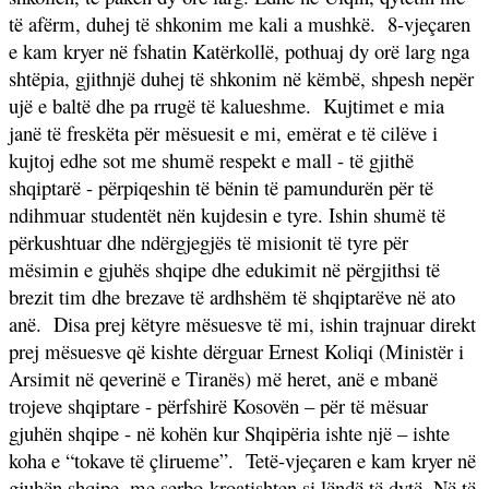
të afërm, duhej të shkonim me kali a mushkë.
8-vjeçaren
e kam kryer në fshatin Katërkollë, pothuaj dy orë larg nga
shtëpia, gjithnjë duhej të shkonim në këmbë, shpesh nepër
ujë e baltë dhe pa rrugë të kalueshme.
Kujtimet e mia
janë të freskëta për mësuesit e mi, emërat e të cilëve i
kujtoj edhe sot me shumë respekt e mall - të gjithë
shqiptarë - përpiqeshin të bënin të pamundurën për të
ndihmuar studentët nën kujdesin e tyre. Ishin shumë të
përkushtuar dhe ndërgjegjës të misionit të tyre për
mësimin e gjuhës shqipe dhe edukimit në përgjithsi të
brezit tim dhe brezave të ardhshëm të shqiptarëve në ato
anë.
Disa prej këtyre mësuesve të mi, ishin trajnuar direkt
prej mësuesve që kishte dërguar Ernest Koliqi (Ministër i
Arsimit në qeverinë e Tiranës) më heret, anë e mbanë
trojeve shqiptare - përfshirë Kosovën – për të mësuar
gjuhën shqipe - në kohën kur Shqipëria ishte një – ishte
koha e “tokave të çlirueme”.
Tetë-vjeçaren e kam kryer në
gjuhën shqipe, me serbo-kroatishten si lëndë të dytë. Në të