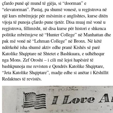
çfardo punë që mund të gjëja, si “doorman” e
“elevatorman”. Pastaj, pa shumë vonesë, u regjistrova në
një kurs mbrëmjeje për mësimin e anglishtes, kurse ditën
vijoja të punoja çfardo pune tjetër. Disa muaj më vonë u
regjistrova, fillimisht, në disa kurse për histori e shkenca
politike mbrëmjeve në “Hunter College” në Manhattan dhe
pak më vonë në “Lehman College” në Bronx. Në këtë
ndërkohë isha shumë aktiv edhe pranë Kishës së parë
Katolike Shqiptare në Shtetet e Bashkuara, e udhëhequr
nga Mons. Zef Oroshi – i cili më lejoi hapësirë të
bashkpunoja me revisten e Qendrës Katolike Shqiptare,
“Jeta Katolike Shqiptare”, madje edhe si anëtar i Këshillit
Redaktues të revistës.