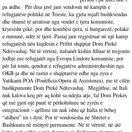
pa atdhe.
Për disa javë jam vendosur në kampin e
refugjatëve politikë në Trieste, ku gjeta mjaft bashkvendas
dhe shumë të arratisur nga vendet e tjera komuniste,
kryesisht çekë, por dhe kombësi tjera, si hungarezë, polakë
e rumunë, ndër të tjerë. Pastaj jam regjistruar në një kamp
refugjatësh nën kujdesin e Priftit shqiptar Dom Prekë
Ndrevashaj. Në të vërtetë, italianët kishin filluar të tregonin
lodhje me refugjatët nga Evropa Lindore komuniste, por
për fat tonin, qendrat e refugjatëve administroheshin nga
OKB-ja dhe në rastin e shqiptarëve edhe nga zyra e
Vatikanit POA (Pontificia Opera di Assistenza), me të cilën
bashkpunonte Dom Prekë Ndrevashaj.
Megjithse, në Itali
nuk kalova keq për aq kohë sa ndejta atje, fal Dom Prekës
që më gjeti një punë të përkohshme në zyrën e
emigracionit – qëllimi im nuk ishte që Italia të bëhej
“atdheu” im i dytë. Por të vendosesha në Shtetet e
Bashkuara në mënyrë permanente. Në të vërtetë, në atë
kohë, nuk njihja asnjë shqiptar që dëshironte të rrinte në