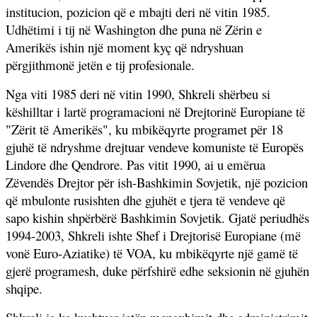
institucion, pozicion që e mbajti deri në vitin 1985.
Udhëtimi i tij në Washington dhe puna në Zërin e
Amerikës ishin një moment kyç që ndryshuan
përgjithmonë jetën e tij profesionale.
Nga viti 1985 deri në vitin 1990, Shkreli shërbeu si
këshilltar i lartë programacioni në Drejtorinë Europiane të
"Zërit të Amerikës", ku mbikëqyrte programet për 18
gjuhë të ndryshme drejtuar vendeve komuniste të Europës
Lindore dhe Qendrore. Pas vitit 1990, ai u emërua
Zëvendës Drejtor për ish-Bashkimin Sovjetik, një pozicion
që mbulonte rusishten dhe gjuhët e tjera të vendeve që
sapo kishin shpërbërë Bashkimin Sovjetik. Gjatë periudhës
1994-2003, Shkreli ishte Shef i Drejtorisë Europiane (më
vonë Euro-Aziatike) të VOA, ku mbikëqyrte një gamë të
gjerë programesh, duke përfshirë edhe seksionin në gjuhën
shqipe.