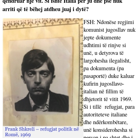
qëndruar një vit. Si ishte Italia për ju dhe pse nuk
arriti që të bëhej atdheu juaj i dytë?
FSH: Ndonëse regjimi
komunist jugosllav nuk
jepte dokumente
udhtimi të rinjve si
unë, u detyrova të
largohesha ilegalisht,
pa dokumenta (pa
pasaportë) duke kaluar
kufirin jugosllavo-
italian në fillim të
dhjetorit të vitit 1969.
Si i tillë
refugjat, para
autoriteteve italiane
dhe ndërkombëtare,
unë konsiderohesha si
person i pa shtet dhe i