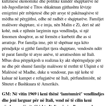
kufizuese ekonomike dhe politike kundër shqiptarëve në
ish-Jugosllavinë e Titos shkaktuan gjithashtu lëvizje
emigrimi për mbijetesë dhe për arsye të pakënaqësive të
mëdha në përgjithsi, edhe në radhët e shqiptarëve. Familjet
malësore shqiptare, si e imja, nën Malin e Zi, deri në atë
kohë, nuk e njihnin largimin nga vendlindja, si një
fenomen shoqëror, as në formën e kurbetit dhe as si
arratisje. Por familja ime, për të shpëtuar nga këto
përndjekje si gjithë familjet tjera shqiptare, vendosën ndër
të parat familje të atyre anëve, të arratiseshim në Itali.
Mbas disa përpjekjesh u realizua ky akt shpërnguljeje për
ne dhe për shumë familje malësore të rrethit të Ulqinit e të
Malësisë së Madhe, duke u vendosur, pas një kohe të
kaluar në kampet e refugjatëve në Itali, përfundimisht, në
Shtetet e Bashkuara të Amerikës.
GM: Në vitin 1969 i keni thënë ‘lamtumirë’ vendlindjes
dhe jeni larguar për në Itali, vend në të cilin keni