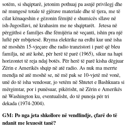
sotëm, si shqiptarë, jetonim pothuaj pa asnjë privilegj dhe
në mungesë totale të gjërave materiale dhe të tjera, me të
cilat kënaqeshin e gëzonin fëmijtë e shumicës sllave në
ish-Jugosllavi, në krahasim me ne shqiptarët.
Jetesa në
përgjithsi e familjes dhe fëmijëria në veçanti, ishin pra një
luftë për mbijetesë. Rryma elektrike na erdhi kur unë isha
në moshën 15-vjeçare dhe radio tranzistori i parë që bleu
familja, në atë kohë, për herë të parë (1965), sikur na hapi
horizontet të reja ndaj botës. Për herë të parë kisha dëgjuar
Zërin e Amerikës shqip në atë radio. As nuk ma merrte
mendja në atë moshë se, në më pak se 10-vjetë më vonë,
unë do të isha vendosur, jo vetëm në Shtetet e Bashkuara si
mërgimtar, por i punësuar, pikërisht, në Zërin e Amerikës
në Washington ku, eventualisht, do të punoja për tri
dekada (1974-2004).
GM: Po nga jeta shkollore në vendlindje, çfarë do të
ndanit me lexuesit tanë?