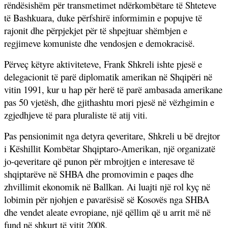
rëndësishëm për transmetimet ndërkombëtare të Shteteve
të Bashkuara, duke përfshirë informimin e popujve të
rajonit dhe përpjekjet për të shpejtuar shëmbjen e
regjimeve komuniste dhe vendosjen e demokracisë.
Përveç këtyre aktiviteteve, Frank Shkreli ishte pjesë e
delegacionit të parë diplomatik amerikan në Shqipëri në
vitin 1991, kur u hap për herë të parë ambasada amerikane
pas 50 vjetësh, dhe gjithashtu mori pjesë në vëzhgimin e
zgjedhjeve të para pluraliste të atij viti.
Pas pensionimit nga detyra qeveritare, Shkreli u bë drejtor
i Këshillit Kombëtar Shqiptaro-Amerikan, një organizatë
jo-qeveritare që punon për mbrojtjen e interesave të
shqiptarëve në SHBA dhe promovimin e paqes dhe
zhvillimit ekonomik në Ballkan. Ai luajti një rol kyç në
lobimin për njohjen e pavarësisë së Kosovës nga SHBA
dhe vendet aleate evropiane, një qëllim që u arrit më në
fund në shkurt të vitit 2008.