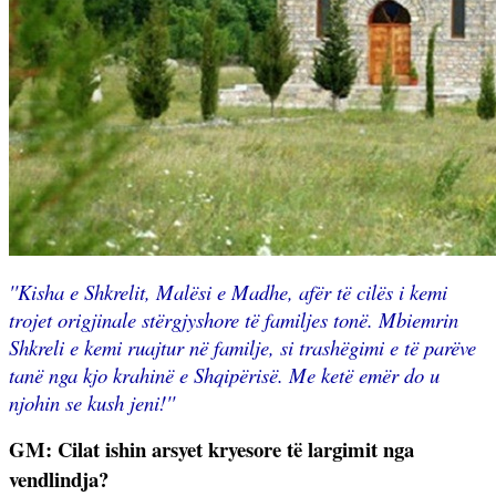
'
'Kisha e Shkrelit, Malësi e Madhe, afër të cilës i kemi
trojet origjinale stërgjyshore të familjes tonë. Mbiemrin
Shkreli e kemi ruajtur në familje, si trashëgimi e të parëve
tanë nga kjo krahinë e Shqipërisë. Me ketë emër do u
njohin se kush jeni!''
GM: Cilat ishin arsyet kryesore të largimit nga
vendlindja?