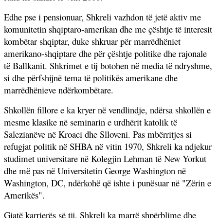
Edhe pse i pensionuar, Shkreli vazhdon të jetë aktiv me
komunitetin shqiptaro-amerikan dhe me çështje të interesit
kombëtar shqiptar, duke shkruar për marrëdhëniet
amerikano-shqiptare dhe për çështje politike dhe rajonale
të Ballkanit. Shkrimet e tij botohen në media të ndryshme,
si dhe përfshijnë tema të politikës amerikane dhe
marrëdhënieve ndërkombëtare.
Shkollën fillore e ka kryer në vendlindje, ndërsa shkollën e
mesme klasike në seminarin e urdhërit katolik të
Salezianëve në Kroaci dhe Slloveni. Pas mbërritjes si
refugjat politik në SHBA në vitin 1970, Shkreli ka ndjekur
studimet universitare në Kolegjin Lehman të New Yorkut
dhe më pas në Universitetin George Washington në
Washington, DC, ndërkohë që ishte i punësuar në "Zërin e
Amerikës".
Gjatë karrierës së tij, Shkreli ka marrë shpërblime dhe