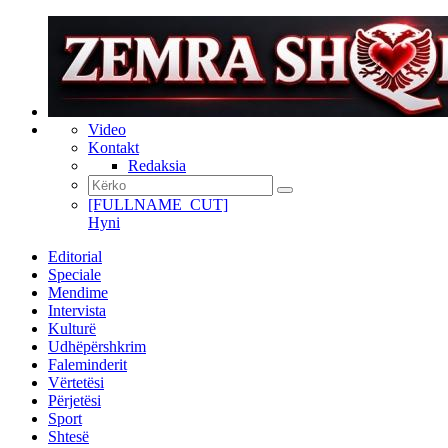
Video
Kontakt
Redaksia
[FULLNAME_CUT]
Hyni
Editorial
Speciale
Mendime
Intervista
Kulturë
Udhëpërshkrim
Faleminderit
Vërtetësi
Përjetësi
Sport
Shtesë