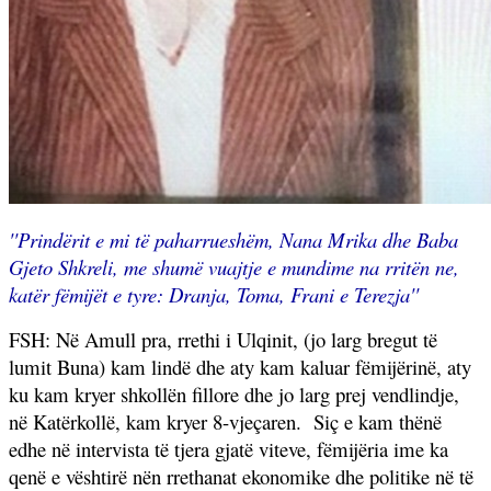
''Prindërit e mi të paharrueshëm, Nana Mrika dhe Baba
Gjeto Shkreli, me shumë vuajtje e mundime na rritën ne,
katër fëmijët e tyre: Dranja, Toma, Frani e Terezja''
FSH: Në Amull pra, rrethi i Ulqinit, (jo larg bregut të
lumit Buna) kam lindë dhe aty kam kaluar fëmijërinë, aty
ku kam kryer shkollën fillore dhe jo larg prej vendlindje,
në Katërkollë, kam kryer 8-vjeçaren.
Siç e kam thënë
edhe në intervista të tjera gjatë viteve, fëmijëria ime ka
qenë e vështirë nën rrethanat ekonomike dhe politike në të