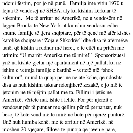
ndonji festim, por jo në punë.
Familja ime vitin 1970 u
lejua të vendosej në SHBA, aty ku kishim kërkuar të
shkonim.
Me të arritur në Amerikë, ne u vendosëm në
lagjen Bronks të New York-ut ku ishin vendosur edhe
shumë familje të tjera shqiptare, për të qenë më afër kishës
katolike shqiptare “Zoja e Shkodrës” dhe disa të afërmëve
tanë, që kishin a rddhur më heret, e të cilët na pritën me
urimin: “U marrët Amerika me të mirë!”
Sponsorizuesi
ynë na kishte gjetur një apartament në një pallat, ku ne
ishim e vetmja familje e bardhë – vërtetë një “shok
kulturor”, mund ta quaja për ne në atë kohë, që ndoshta
disa as nuk kishim takuar ndonjiherë zezakë, e jo më të
jetonim në të njëjtin pallat me ta. Fillimi i jetës në
Amerikë, vërtetë nuk ishte i lehtë. Por për njerzit e
vendosur për të punuar me qëllim për të përparuar, nuk
besoj të ketë vend më të mirë në botë për njerëz puntorë.
Unë nuk humba kohë, me të arritur në Amerikë, në
moshën 20-vjeçare, fillova të punoja që javën e parë,