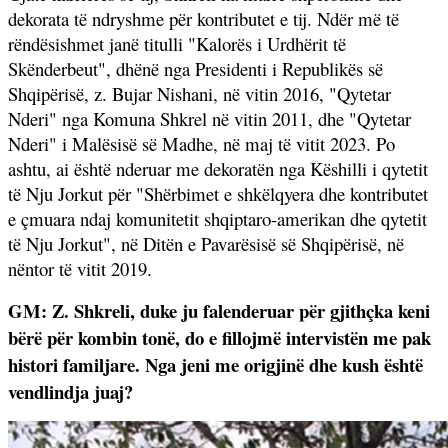
dekorata të ndryshme për kontributet e tij. Ndër më të
rëndësishmet janë titulli "Kalorës i Urdhërit të
Skënderbeut", dhënë nga Presidenti i Republikës së
Shqipërisë, z. Bujar Nishani, në vitin 2016, "Qytetar
Nderi" nga Komuna Shkrel në vitin 2011, dhe "Qytetar
Nderi" i Malësisë së Madhe, në maj të vitit 2023. Po
ashtu, ai është nderuar me dekoratën nga Këshilli i qytetit
të Nju Jorkut për "Shërbimet e shkëlqyera dhe kontributet
e çmuara ndaj komunitetit shqiptaro-amerikan dhe qytetit
të Nju Jorkut", në Ditën e Pavarësisë së Shqipërisë, në
nëntor të vitit 2019.
GM: Z. Shkreli, duke ju falenderuar për gjithçka keni
bërë për kombin tonë, do e fillojmë intervistën me pak
histori familjare. Nga jeni me origjinë dhe kush është
vendlindja juaj?