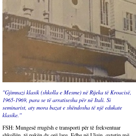
''Gjimnazi klasik (shkolla e Mesme) në Rijeka të Kroacisë,
1965-1969, para se të arratisesha për në Itali. Si
seminarist, aty mora bazat e shëndosha të një edukate
klasike.''
FSH: Mungesë rrugësh e transporti për të frekventuar
shkollën, të pakën dy orë larg. Edhe në Ulqin, qytetin më