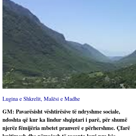
Lugina e Shkrelit, Malësi e Madhe
GM: Pavarësisht vështirësive të ndryshme sociale,
ndoshta që kur ka lindur shqiptari i parë, për shumë
njerëz fëmijëria mbetet pranverë e përhershme. Çfarë
kujtimesh dhe përvojash të veçanta keni nga kjo