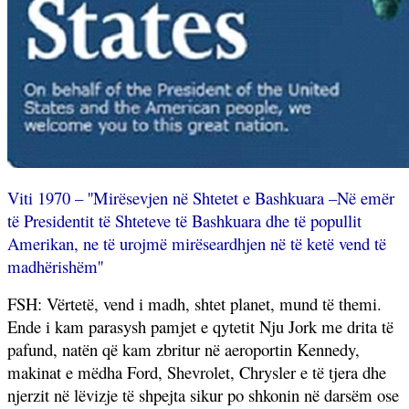
Viti 1970 – ''Mirësevjen në Shtetet e Bashkuara –Në emër
të Presidentit të Shteteve të Bashkuara dhe të popullit
Amerikan, ne të urojmë mirëseardhjen në të ketë vend të
madhërishëm''
FSH: Vërtetë, vend i madh, shtet planet, mund të themi.
Ende i kam parasysh pamjet e qytetit Nju Jork me drita të
pafund, natën që kam zbritur në aeroportin Kennedy,
makinat e mëdha Ford, Shevrolet, Chrysler e të tjera dhe
njerzit në lëvizje të shpejta sikur po shkonin në darsëm ose