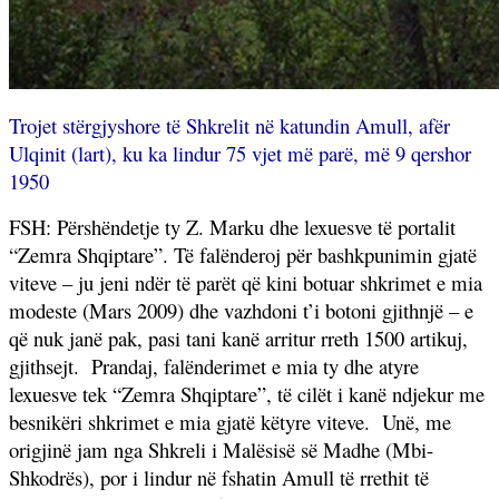
Trojet stërgjyshore të Shkrelit në katundin Amull, afër
Ulqinit (lart), ku ka lindur 75 vjet më parë, më 9 qershor
1950
FSH: Përshëndetje ty Z. Marku dhe lexuesve të portalit
“Zemra Shqiptare”. Të falënderoj për bashkpunimin gjatë
viteve – ju jeni ndër të parët që kini botuar shkrimet e mia
modeste (Mars 2009) dhe vazhdoni t’i botoni gjithnjë – e
që nuk janë pak, pasi tani kanë arritur rreth 1500 artikuj,
gjithsejt.
Prandaj, falënderimet e mia ty dhe atyre
lexuesve tek “Zemra Shqiptare”, të cilët i kanë ndjekur me
besnikëri shkrimet e mia gjatë këtyre viteve.
Unë, me
origjinë jam nga Shkreli i Malësisë së Madhe (Mbi-
Shkodrës), por i lindur në fshatin Amull të rrethit të