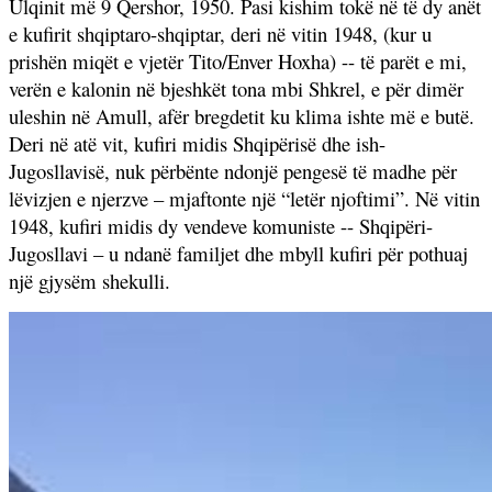
Ulqinit më 9 Qershor, 1950. Pasi kishim tokë në të dy anët
e kufirit shqiptaro-shqiptar, deri në vitin 1948, (kur u
prishën miqët e vjetër Tito/Enver Hoxha) -- të parët e mi,
verën e kalonin në bjeshkët tona mbi Shkrel, e për dimër
uleshin në Amull, afër bregdetit ku klima ishte më e butë.
Deri në atë vit, kufiri midis Shqipërisë dhe ish-
Jugosllavisë, nuk përbënte ndonjë pengesë të madhe për
lëvizjen e njerzve – mjaftonte një “letër njoftimi”. Në vitin
1948, kufiri midis dy vendeve komuniste -- Shqipëri-
Jugosllavi – u ndanë familjet dhe mbyll kufiri për pothuaj
një gjysëm shekulli.