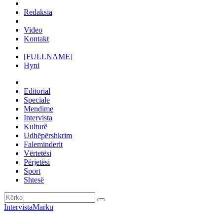
Redaksia
Video
Kontakt
[FULLNAME]
Hyni
Editorial
Speciale
Mendime
Intervista
Kulturë
Udhëpërshkrim
Faleminderit
Vërtetësi
Përjetësi
Sport
Shtesë
Intervista
Marku