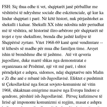
FSH: Siç thua edhe ti vet, shqiptarët janë përballlur me
vështirësi të ndryshme sociale dhe eskzitenciale, që kur ka
lindur shqiptari i parë. Në këtë histori, nuk përjashtohet as
shekulli i kaluar. Shekulli XX ishte ndoshta ndër periudhat
më të vështira, në historinë iliro-arbërore për shqiptarët në
trojet e tyre shekullore, brenda dhe jashtë kufijve të
Shqipërisë zyrtare. Vitet 1968-69 kanë qenë vendimtare --
të kthesës së madhe për mua dhe familjen time. Arsyet
ishin të brendshme dhe të jashtme.
Atë vit qeveria
jugosllave, duke marrë shkas nga demonstratat e
organizuara në Prishtinë, një vit më parë, i shtoi
përndjekjet e ashpra, sidomos, ndaj shqiptarëve nën Malin
e Zi dhe anë e mbanë ish-Jugosllavisë. Efektet e pushtimit
të Çekosllavkisë nga forcat sovjeto-komuniste në vitin
1968, shkaktuan emigrime masive nga Evropa lindore e
qendrore, përshirë ish-Jugosllavinë.
Përveç kufizimeve të
lirisë që impononte komunizmi si regjim, masat e ashpra