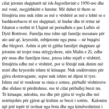
cilat jetonin shqiptarët në ish-Jugosllavinë e 1950-ave dhe
më vonë, megjithkëtë e lumtur. Më duhet të them se
fëmijëria ime nuk ishte as më e vështirë as më e lehtë se e
bashkombasve të mi shqiptarë, të lindur dhe të rritur në
fshatrat e rrethit të Ulqinit në periudhën e pas Luftës së
Dytë Botërore. Familja ime ishte një familje mesatare për
ato anë që, kryesisht, mbijetonte nga puna -- në bujqësi
dhe blegtori. Ashtu si për të gjitha familjet shqiptare që
jetonim në trojet tona stërgjyshore, nën Malin e Zi, edhe
për mua dhe familjen time, jetesa ishte mjaft e vështirë,
fëmijëria edhe më e vështirë, por si fëmijë nuk dinim më
mirë dhe kryesisht ishim të kënaqur. Nuk endërronim për
gjëra ekstravagante, sepse nuk ishim në dijeni të tyre.
Ishim më të vendosur se rinia e sotme, përballë vështirsive
dhe sfidave të përditshme, me të cilat përballej brezi im.
Të kënaqur, ndoshta, me dhe për gjëra të vogla dhe më
mirënjohës për gjërat që kishim se brezi i sotëm.
Kalonim
një jetë tepër të izoluar nga bota dhe nga këndveshtrimi i