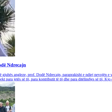
odë Ndrecajn
 të gjuhës angleze, prof. Dodë Ndrecajn, paraprakisht e ndiej nevojën e 
 para jetës së tij, para kontributit të tij dhe para ditëlindjes së tij. Kjo 