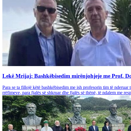
Lekë Mrijaj: Bashkëbisedim mirënjohjeje me Prof. D
Para se ta fillojë këtë bashkëbisedim me ish profesorin tim të nderuar
rrëfimeve, para fjalës së shkruar dhe fjalës së thënë, të ndalem me respekt