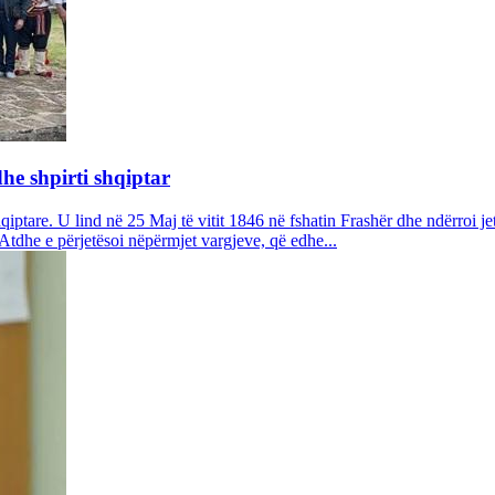
e shpirti shqiptar
ptare. U lind në 25 Maj të vitit 1846 në fshatin Frashër dhe ndërroi je
r Atdhe e përjetësoi nëpërmjet vargjeve, që edhe...