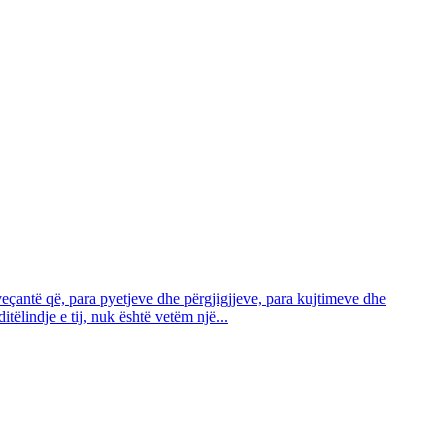
veçantë që, para pyetjeve dhe përgjigjjeve, para kujtimeve dhe
ditëlindje e tij, nuk është vetëm një...