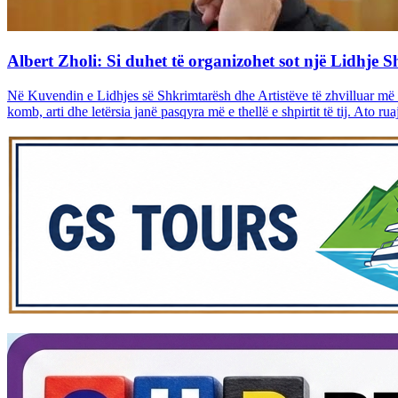
Albert Zholi: Si duhet të organizohet sot një Lidhje 
Në Kuvendin e Lidhjes së Shkrimtarësh dhe Artistëve të zhvilluar më 
komb, arti dhe letërsia janë pasqyra më e thellë e shpirtit të tij. Ato rua