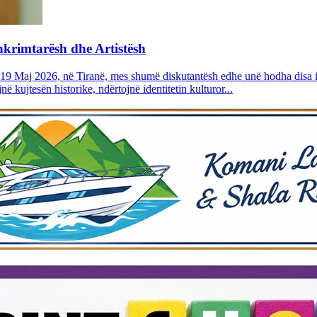
Shkrimtarësh dhe Artistësh
19 Maj 2026, në Tiranë, mes shumë diskutantësh edhe unë hodha disa id
jnë kujtesën historike, ndërtojnë identitetin kulturor...