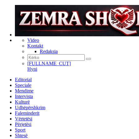
Video
Kontakt
Redaksia
[FULLNAME_CUT]
Hyni
Editorial
Speciale
Mendime
Intervista
Kulturë
Udhëpërshkrim
Faleminderit
Vërtetësi
Përjetësi
Sport
Shtesë