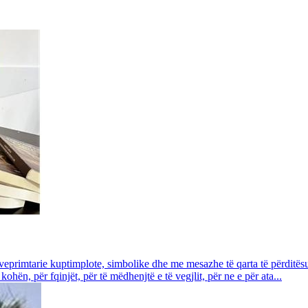
veprimtarie kuptimplote, simbolike dhe me mesazhe të qarta të përditësu
ohën, për fqinjët, për të mëdhenjtë e të vegjlit, për ne e për ata...