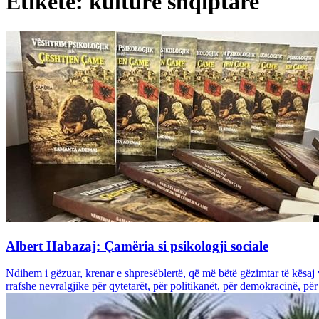
Etiketë: kulturë shqiptare
Albert Habazaj: Çamëria si psikologji sociale
Ndihem i gëzuar, krenar e shpresëblertë, që më bëtë gëzimtar të kësaj 
rrafshe nevralgjike për qytetarët, për politikanët, për demokracinë, për k