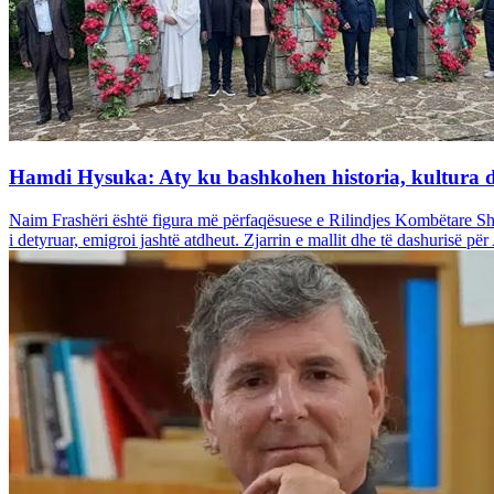
Hamdi Hysuka: Aty ku bashkohen historia, kultura dh
Naim Frashëri është figura më përfaqësuese e Rilindjes Kombëtare Shqi
i detyruar, emigroi jashtë atdheut. Zjarrin e mallit dhe të dashurisë pë