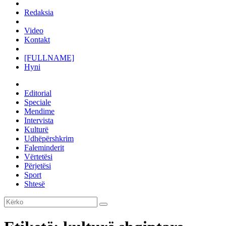
Redaksia
Video
Kontakt
[FULLNAME]
Hyni
Editorial
Speciale
Mendime
Intervista
Kulturë
Udhëpërshkrim
Faleminderit
Vërtetësi
Përjetësi
Sport
Shtesë