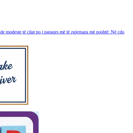
e modeste të cilat po i paraqes më të zgjeruara më poshtë: Në çdo