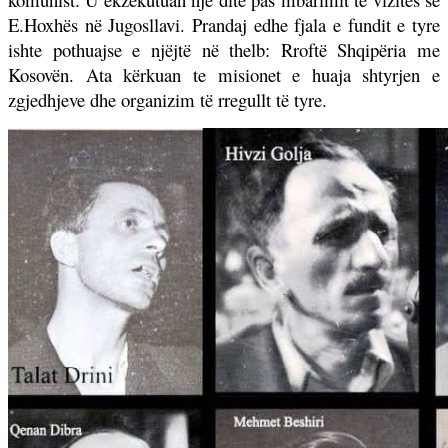
E.Hoxhës në Jugosllavi. Prandaj edhe fjala e fundit e tyre
ishte pothuajse e njëjtë në thelb: Rroftë Shqipëria me
Kosovën. Ata kërkuan te misionet e huaja shtyrjen e
zgjedhjeve dhe organizim të rregullt të tyre.