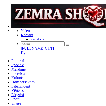
Video
Kontakt
Redaksia
[FULLNAME_CUT]
Hyni
Editorial
Speciale
Mendime
Intervista
Kulturë
Udhëpërshkrim
Faleminderit
Vërtetësi
Përjetësi
Sport
Shtesë