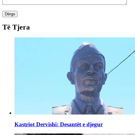
Dërgo
Të Tjera
Kastriot Dervishi: Desantët e djegur