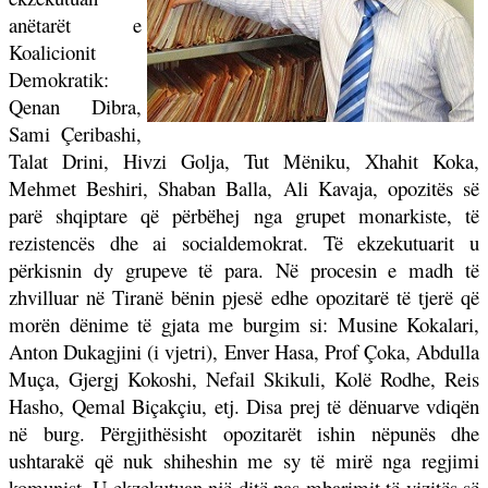
anëtarët e
Koalicionit
Demokratik:
Qenan Dibra,
Sami Çeribashi,
Talat Drini, Hivzi Golja, Tut Mëniku, Xhahit Koka,
Mehmet Beshiri, Shaban Balla, Ali Kavaja, opozitës së
parë shqiptare që përbëhej nga grupet monarkiste, të
rezistencës dhe ai socialdemokrat. Të ekzekutuarit u
përkisnin dy grupeve të para. Në procesin e madh të
zhvilluar në Tiranë bënin pjesë edhe opozitarë të tjerë që
morën dënime të gjata me burgim si: Musine Kokalari,
Anton Dukagjini (i vjetri), Enver Hasa, Prof Çoka, Abdulla
Muça, Gjergj Kokoshi, Nefail Skikuli, Kolë Rodhe, Reis
Hasho, Qemal Biçakçiu, etj. Disa prej të dënuarve vdiqën
në burg. Përgjithësisht opozitarët ishin nëpunës dhe
ushtarakë që nuk shiheshin me sy të mirë nga regjimi
komunist. U ekzekutuan një ditë pas mbarimit të vizitës së