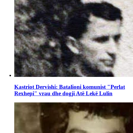
Kastriot Dervishi: Batalioni komunist "Perlat
Rexhepi" vrau dhe dogji Atë Lekë Lulin