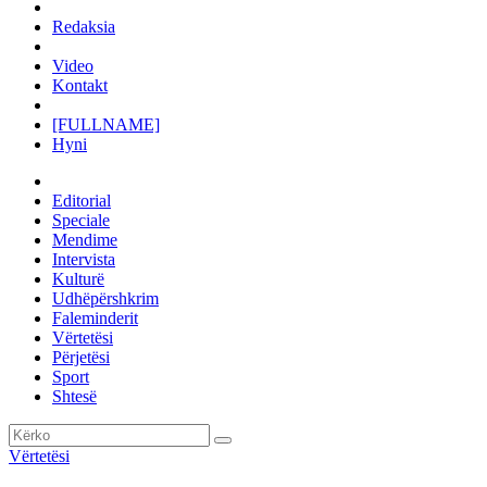
Redaksia
Video
Kontakt
[FULLNAME]
Hyni
Editorial
Speciale
Mendime
Intervista
Kulturë
Udhëpërshkrim
Faleminderit
Vërtetësi
Përjetësi
Sport
Shtesë
Vërtetësi