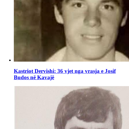
Kastriot Dervishi: 36 vjet nga vrasja e Josif
Budos në Kavajë