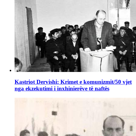
Kastriot Dervishi: Krimet e komunizmit/50 vjet
nga ekzekutimi i inxhinierëve të naftës