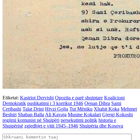
Etiketat:
Kastriot Dervishi
Opozita e parë shqiptare
Koalicioni
Demokratik
pushkatimi i 3 korrikut 1946
Qenan Dibra
Sami
Çeribashi
Talat Drini
Hivzi Golja
Tut Mëniku
Xhahit Koka
Mehmet
Beshiri
Shaban Balla
Ali Kavaja
Musine Kokalari
Gjergj Kokoshi
regjimi komunist në Shqipëri
persekutimi politik
historia e
Shqipërisë
zgjedhjet e vitit 1945–1946
Shqipëria dhe Kosova