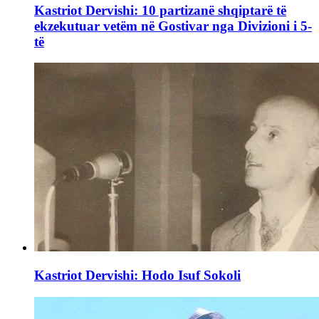
Kastriot Dervishi: 10 partizanë shqiptarë të
ekzekutuar vetëm në Gostivar nga Divizioni i 5-
të
Kastriot Dervishi: Hodo Isuf Sokoli