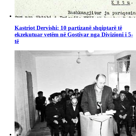
Kastriot Dervishi: 10 partizanë shqiptarë të
ekzekutuar vetëm në Gostivar nga Divizioni i 5-
të