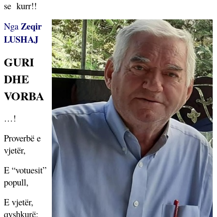
se
kurr!!
Zeqir
Nga
LUSHAJ
GURI
DHE
VORBA
…!
Proverbë e
vjetër,
E “votuesit”
popull,
E vjetër,
qyshkurë: