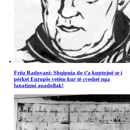
Fritz Radovani: Shqipnia do t’a kuptojnë se i
përket Europës vetëm kur të çveshet nga
fanatizmi anadollak!