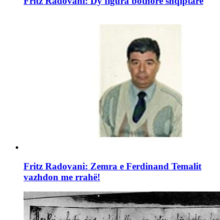
Fritz Radovani: Dy figura botnore shqiptare
Fritz Radovani: Zemra e Ferdinand Temalit
vazhdon me rrahë!