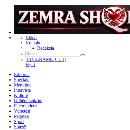
Video
Kontakt
Redaksia
[FULLNAME_CUT]
Hyni
Editorial
Speciale
Mendime
Intervista
Kulturë
Udhëpërshkrim
Faleminderit
Vërtetësi
Përjetësi
Sport
Shtesë