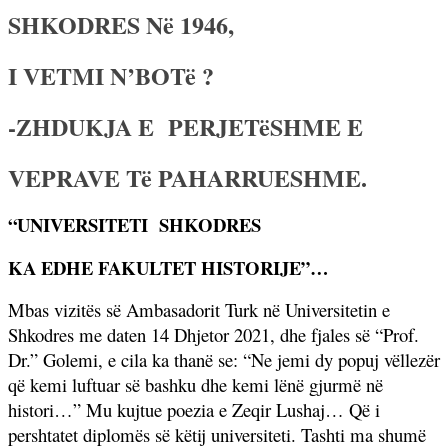
SHKODRES Në 1946,
I VETMI N’BOTë ?
-ZHDUKJA E
PERJETëSHME E
VEPRAVE Të PAHARRUESHME.
“UNIVERSITETI
SHKODRES
KA EDHE FAKULTET HISTORIJE”…
Mbas vizitës së Ambasadorit Turk në Universitetin e
Shkodres me daten 14 Dhjetor 2021, dhe fjales së “Prof.
Dr.” Golemi, e cila ka thanë se: “
Ne jemi dy popuj vëllezër
që kemi luftuar së bashku dhe kemi lënë gjurmë në
histori…” Mu kujtue poezia e Zeqir Lushaj… Që i
pershtatet diplomës së këtij universiteti. Tashti ma shumë