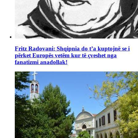
Fritz Radovani: Shqipnia do t’a kuptojnë se i
përket Europës vetëm kur të çveshet nga
fanatizmi anadollak!