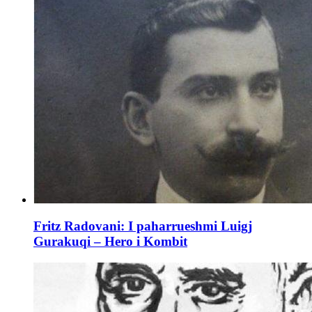
Fritz Radovani: I paharrueshmi Luigj
Gurakuqi – Hero i Kombit