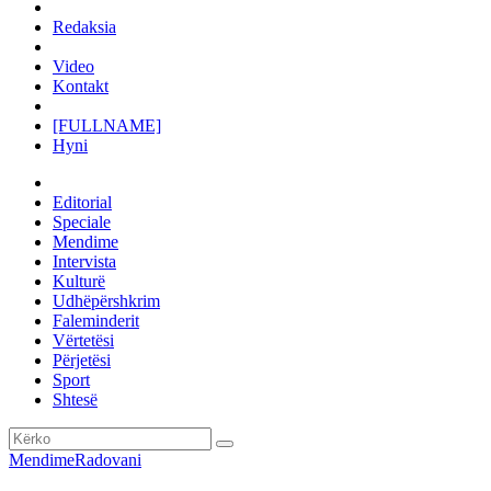
Redaksia
Video
Kontakt
[FULLNAME]
Hyni
Editorial
Speciale
Mendime
Intervista
Kulturë
Udhëpërshkrim
Faleminderit
Vërtetësi
Përjetësi
Sport
Shtesë
Mendime
Radovani