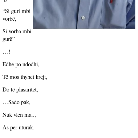
“Si guri mbi
vorbë,
Si vorba mbi
gurë”
…!
Edhe po ndodhi,
Të mos thyhet krejt,
Do të plasaritet,
…Sado pak,
Nuk vlen ma..,
As për uturak.