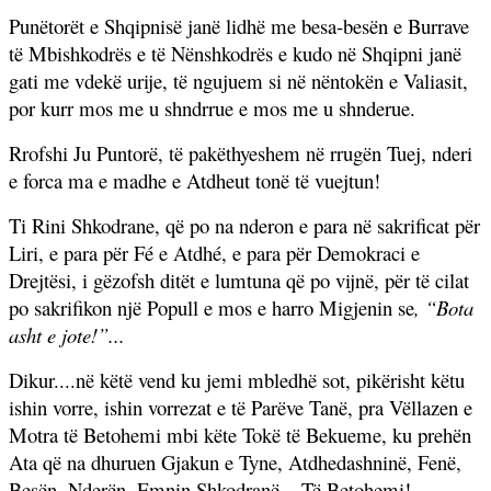
Punëtorët e Shqipnisë janë lidhë me besa-besën e Burrave
të Mbishkodrës e të Nënshkodrës e kudo në Shqipni janë
gati me vdekë urije, të ngujuem si në nëntokën e Valiasit,
por kurr mos me u shndrrue e mos me u shnderue.
Rrofshi Ju Puntorë, të pakëthyeshem në rrugën Tuej, nderi
e forca ma e madhe e Atdheut tonë të vuejtun!
Ti Rini Shkodrane, që po na nderon e para në sakrificat për
Liri, e para për Fé e Atdhé, e para për Demokraci e
Drejtësi, i gëzofsh ditët e lumtuna që po vijnë, për të cilat
po sakrifikon një Popull e mos e harro Migjenin se
, “Bota
asht e jote!”...
Dikur....në këtë vend ku jemi mbledhë sot, pikërisht këtu
ishin vorre, ishin vorrezat e të Parëve Tanë, pra Vëllazen e
Motra të Betohemi mbi këte Tokë të Bekueme, ku prehën
Ata që na dhuruen Gjakun e Tyne, Atdhedashninë, Fenë,
Besën, Nderën, Emnin Shkodranë....Të Betohemi!