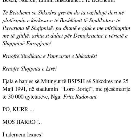
Të Betohemi se Shkodra grevën do ta vazhdojë deri në
plotësimin e kërkesave të Bashkimit të Sindikatave të
Pavaruna të Shqipnisë, pa dhunë e gjak e me mirëkuptim
me të gjithë, ashtu si duhet për Demokracinë e vërtetë e
Shqipninë Europjane!
Rrnoftë Sindikata e Pamvarun e Shkodrës!
Rrnoftë Shqipnia e Lirë!
Fjala e hapjes së Mitingut të BSPSH së Shkodres me 25
Maji 1991, në stadiumin
“Loro Boriçi”, me pjesëmarrje
të 30 000 qytetarëve,
Nga:
Fritz Radovani.
PO, KURR ...
MOS HARRO !..
I nderuem lexues!