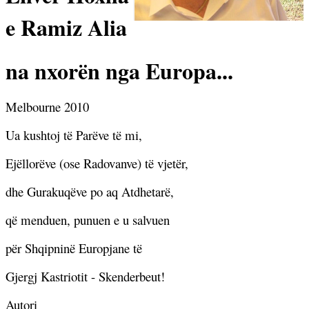
e Ramiz Alia
na nxorën nga Europa...
Melbourne 2010
Ua kushtoj të Parëve të mi,
Ejëllorëve (ose Radovanve) të vjetër,
dhe Gurakuqëve po aq Atdhetarë,
që menduen, punuen e u salvuen
për Shqipninë Europjane të
Gjergj Kastriotit - Skenderbeut!
Autori