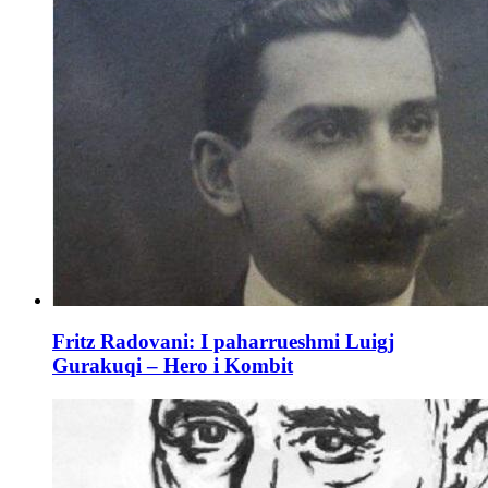
Fritz Radovani: I paharrueshmi Luigj
Gurakuqi – Hero i Kombit