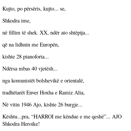
Kujto, po përsëris, kujto... se,
Shkodra ime,
në fillim të shek. XX, ndër ato shtëpija...
që na lidhnin me Europën,
kishte 28 pianoforta...
Ndërsa mbas 40 vjetësh...
nga komunistët bolshevikë e orientalë,
tradhëtarët Enver Hoxha e Ramiz Alia,
Në vitin 1946 Ajo, kishte 26 burgje...
Kështu...pra, “HARROI me këndue e me qeshë”... AJO
Shkodra Heroike!