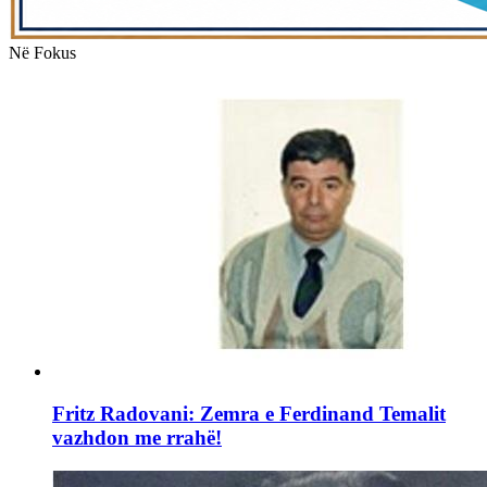
Në Fokus
Fritz Radovani: Zemra e Ferdinand Temalit
vazhdon me rrahë!