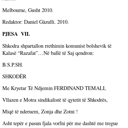
Melbourne, Gusht 2010.
Redaktor: Daniel Gàzulli. 2010.
PJESA
VII.
Shkodra shpartallon rrethimin komunist bolshevik të
Kalasë “Razafat”…Në ballë të Saj qendron:
B.S.P.SH.
SHKODËR
Me Kryetar Të Ndjemin FERDINAND TEMALI,
Vllazen e Motra sindikalistë të qytetit të Shkodrës,
Miqë të nderuem, Zonja dhe Zotni
!
Asht tepër e pasun fjala vorfni për me dashtë me tregue