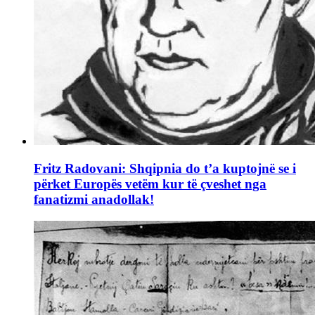
Fritz Radovani: Shqipnia do t’a kuptojnë se i
përket Europës vetëm kur të çveshet nga
fanatizmi anadollak!