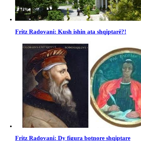
Fritz Radovani: Kush ishin ata shqiptarë?!
Fritz Radovani: Dy figura botnore shqiptare