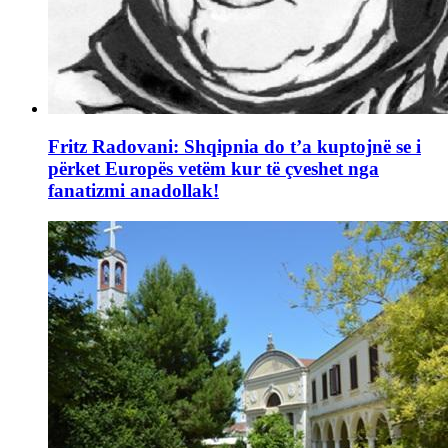
Fritz Radovani: Shqipnia do t’a kuptojnë se i
përket Europës vetëm kur të çveshet nga
fanatizmi anadollak!