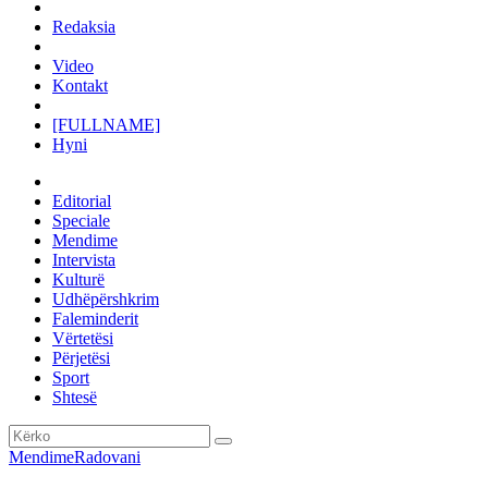
Redaksia
Video
Kontakt
[FULLNAME]
Hyni
Editorial
Speciale
Mendime
Intervista
Kulturë
Udhëpërshkrim
Faleminderit
Vërtetësi
Përjetësi
Sport
Shtesë
Mendime
Radovani