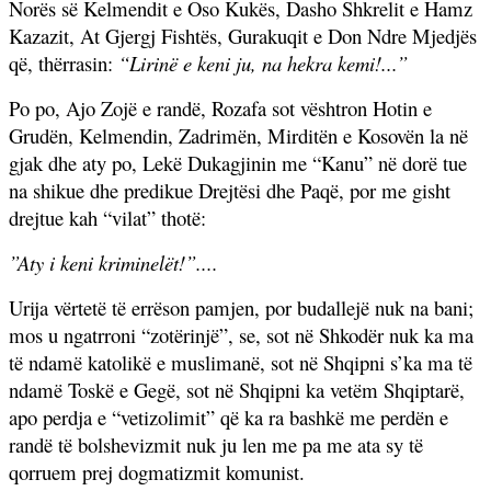
Norës së Kelmendit e Oso Kukës, Dasho Shkrelit e Hamz
Kazazit, At Gjergj Fishtës, Gurakuqit e Don Ndre Mjedjës
që, thërrasin:
“Lirinë e keni ju, na hekra kemi!...”
Po po, Ajo Zojë e randë, Rozafa sot vështron Hotin e
Grudën, Kelmendin, Zadrimën, Mirditën e Kosovën la në
gjak dhe aty po, Lekë Dukagjinin me “Kanu” në dorë tue
na shikue dhe predikue Drejtësi dhe Paqë, por me gisht
drejtue kah “vilat” thotë:
”Aty i keni kriminelët!”....
Urija vërtetë të errëson pamjen, por budallejë nuk na bani;
mos u ngatrroni “zotërinjë”, se, sot në Shkodër nuk ka ma
të ndamë katolikë e muslimanë, sot në Shqipni s’ka ma të
ndamë Toskë e Gegë, sot në Shqipni ka vetëm Shqiptarë,
apo perdja e “vetizolimit” që ka ra bashkë me perdën e
randë të bolshevizmit nuk ju len me pa me ata sy të
qorruem prej dogmatizmit komunist.