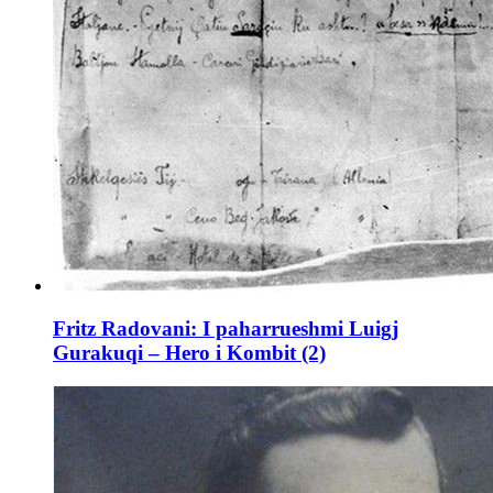
Fritz Radovani: I paharrueshmi Luigj
Gurakuqi – Hero i Kombit (2)