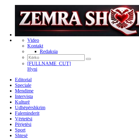
Video
Kontakt
Redaksia
[FULLNAME_CUT]
Hyni
Editorial
Speciale
Mendime
Intervista
Kulturë
Udhëpërshkrim
Faleminderit
Vërtetësi
Përjetësi
Sport
Shtesë