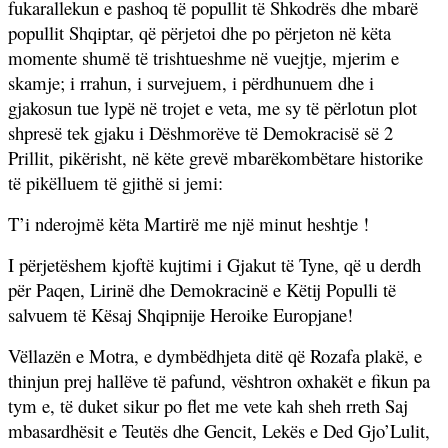
fukarallekun e pashoq të popullit të Shkodrës dhe mbarë
popullit Shqiptar, që përjetoi dhe po përjeton në këta
momente shumë të trishtueshme në vuejtje, mjerim e
skamje; i rrahun, i survejuem, i përdhunuem dhe i
gjakosun tue lypë në trojet e veta, me sy të përlotun plot
shpresë tek gjaku i Dëshmorëve të Demokracisë së 2
Prillit, pikërisht, në këte grevë mbarëkombëtare historike
të pikëlluem të gjithë si jemi:
T’i nderojmë këta Martirë me një minut heshtje !
I përjetëshem kjoftë kujtimi i Gjakut të Tyne, që u derdh
për Paqen, Lirinë dhe Demokracinë e Këtij Populli të
salvuem të Kësaj Shqipnije Heroike Europjane!
Vëllazën e Motra, e dymbëdhjeta ditë që Rozafa plakë, e
thinjun prej hallëve të pafund, vështron oxhakët e fikun pa
tym e, të duket sikur po flet me vete kah sheh rreth Saj
mbasardhësit e Teutës dhe Gencit, Lekës e Ded Gjo’Lulit,