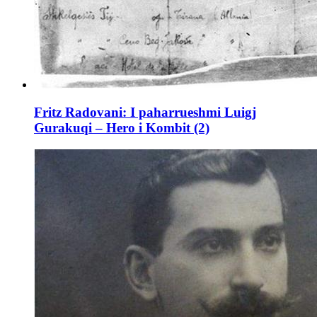
Fritz Radovani: I paharrueshmi Luigj
Gurakuqi – Hero i Kombit (2)