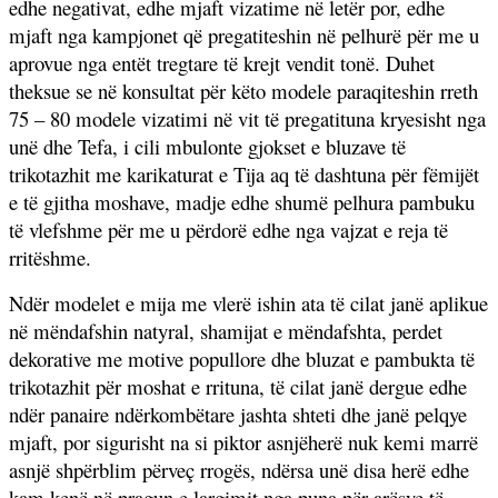
edhe negativat, edhe mjaft vizatime në letër por, edhe
mjaft nga kampjonet që pregatiteshin në pelhurë për me u
aprovue nga entët tregtare të krejt vendit tonë. Duhet
theksue se në konsultat për këto modele paraqiteshin rreth
75 – 80 modele vizatimi në vit të pregatituna kryesisht nga
unë dhe Tefa, i cili mbulonte gjokset e bluzave të
trikotazhit me karikaturat e Tija aq të dashtuna për fëmijët
e të gjitha moshave, madje edhe shumë pelhura pambuku
të vlefshme për me u përdorë edhe nga vajzat e reja të
rritëshme.
Ndër modelet e mija me vlerë ishin ata të cilat janë aplikue
në mëndafshin natyral, shamijat e mëndafshta, perdet
dekorative me motive popullore dhe bluzat e pambukta të
trikotazhit për moshat e rrituna, të cilat janë dergue edhe
ndër panaire ndërkombëtare jashta shteti dhe janë pelqye
mjaft, por sigurisht na si piktor asnjëherë nuk kemi marrë
asnjë shpërblim përveç rrogës, ndërsa unë disa herë edhe
kam kenë në pragun e largimit nga puna për arësye të