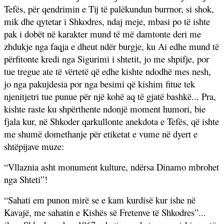
Tefës, për qendrimin e Tij të palëkundun burrnor, si shok,
mik dhe qytetar i Shkodres, ndaj meje, mbasi po të ishte
pak i dobët në karakter mund të më damtonte deri me
zhdukje nga faqja e dheut ndër burgje, ku Ai edhe mund të
përfitonte kredi nga Sigurimi i shtetit, jo me shpifje, por
tue tregue ate të vërtetë që edhe kishte ndodhë mes nesh,
jo nga pakujdesia por nga besimi që kishim fitue tek
njenitjetri tue punue për një kohë aq të gjatë bashkë... Pra,
kishte raste ku shpërthente ndonjë moment humori, bie
fjala kur, në Shkoder qarkullonte anekdota e Tefës, që ishte
me shumë domethanje për etiketat e vume në dyert e
shtëpijave muze:
“Vllaznia asht monument kulture, ndërsa Dinamo mbrohet
nga Shteti”!
“Sahati em punon mirë se e kam kurdisë kur ishe në
Kavajë, me sahatin e Kishës së Fretenve të Shkodres”...