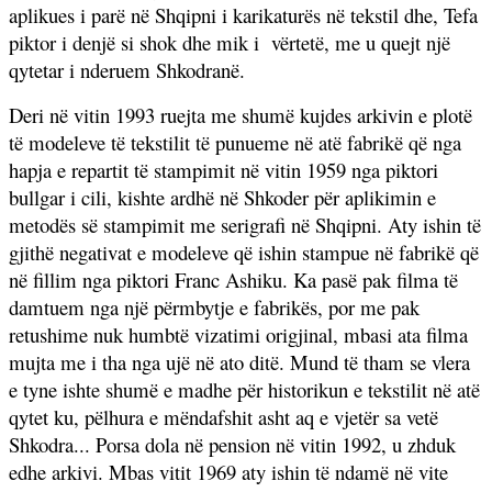
aplikues i parë në Shqipni i karikaturës në tekstil dhe, Tefa
piktor i denjë si shok dhe mik i
vërtetë, me u quejt një
qytetar i nderuem Shkodranë.
Deri në vitin 1993 ruejta me shumë kujdes arkivin e plotë
të modeleve të tekstilit të punueme në atë fabrikë që nga
hapja e repartit të stampimit në vitin 1959 nga piktori
bullgar i cili, kishte ardhë në Shkoder për aplikimin e
metodës së stampimit me serigrafi në Shqipni. Aty ishin të
gjithë negativat e modeleve që ishin stampue në fabrikë që
në fillim nga piktori Franc Ashiku. Ka pasë pak filma të
damtuem nga një përmbytje e fabrikës, por me pak
retushime nuk humbtë vizatimi origjinal, mbasi ata filma
mujta me i tha nga ujë në ato ditë. Mund të tham se vlera
e tyne ishte shumë e madhe për historikun e tekstilit në atë
qytet ku, pëlhura e mëndafshit asht aq e vjetër sa vetë
Shkodra... Porsa dola në pension në vitin 1992, u zhduk
edhe arkivi. Mbas vitit 1969 aty ishin të ndamë në vite