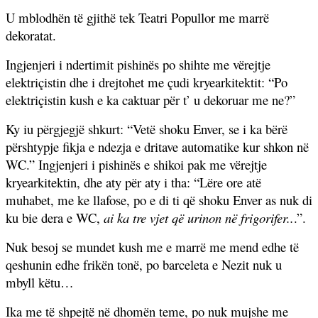
U mblodhën të gjithë tek Teatri Popullor me marrë
dekoratat.
Ingjenjeri i ndertimit pishinës po shihte me vërejtje
elektriçistin dhe i drejtohet me çudi kryearkitektit: “Po
elektriçistin kush e ka caktuar për t’ u dekoruar me ne?”
Ky iu përgjegjë shkurt: “Vetë shoku Enver, se i ka bërë
përshtypje fikja e ndezja e dritave automatike kur shkon në
WC.” Ingjenjeri i pishinës e shikoi pak me vërejtje
kryearkitektin, dhe aty për aty i tha: “Lëre ore atë
muhabet, me ke llafose, po e di ti që shoku Enver as nuk di
ku bie dera e WC,
ai ka tre vjet që urinon në frigorifer..
.”.
Nuk besoj se mundet kush me e marrë me mend edhe të
qeshunin edhe frikën tonë, po barceleta e Nezit nuk u
mbyll këtu…
Ika me të shpejtë në dhomën teme, po nuk mujshe me