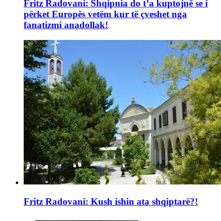
Fritz Radovani: Shqipnia do t’a kuptojnë se i
përket Europës vetëm kur të çveshet nga
fanatizmi anadollak!
Fritz Radovani: Kush ishin ata shqiptarë?!