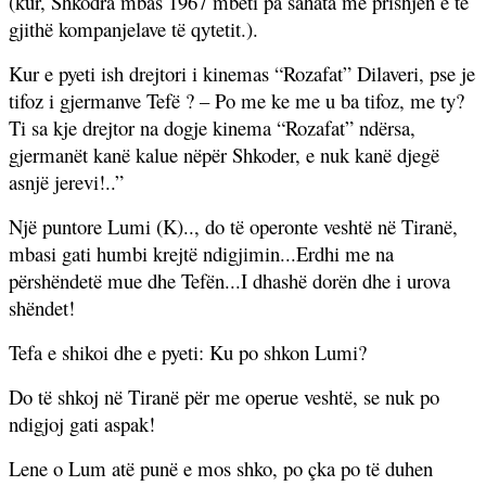
(kur, Shkodra mbas 1967 mbeti pa sahata me prishjen e të
gjithë kompanjelave të qytetit.).
Kur e pyeti ish drejtori i kinemas “Rozafat” Dilaveri, pse je
tifoz i gjermanve Tefë ? – Po me ke me u ba tifoz, me ty?
Ti sa kje drejtor na dogje kinema “Rozafat” ndërsa,
gjermanët kanë kalue nëpër Shkoder, e nuk kanë djegë
asnjë jerevi!..”
Një puntore Lumi (K).., do të operonte veshtë në Tiranë,
mbasi gati humbi krejtë ndigjimin...Erdhi me na
përshëndetë mue dhe Tefën...I dhashë dorën dhe i urova
shëndet!
Tefa e shikoi dhe e pyeti: Ku po shkon Lumi?
Do të shkoj në Tiranë për me operue veshtë, se nuk po
ndigjoj gati aspak!
Lene o Lum atë punë e mos shko, po çka po të duhen