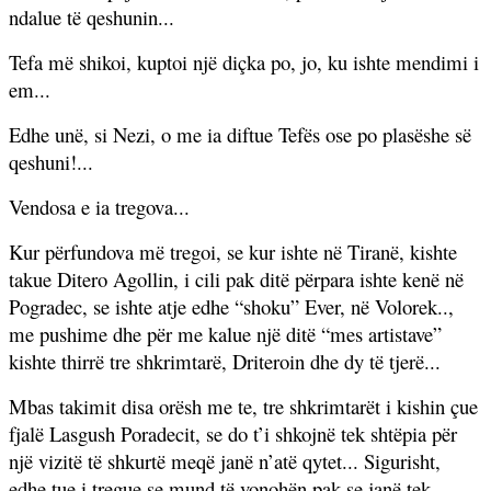
ndalue të qeshunin...
Tefa më shikoi, kuptoi një diçka po, jo, ku ishte mendimi i
em...
Edhe unë, si Nezi, o me ia diftue Tefës ose po plasëshe së
qeshuni!...
Vendosa e ia tregova...
Kur përfundova më tregoi, se kur ishte në Tiranë, kishte
takue Ditero Agollin, i cili pak ditë përpara ishte kenë në
Pogradec, se ishte atje edhe “shoku” Ever, në Volorek..,
me pushime dhe për me kalue një ditë “mes artistave”
kishte thirrë tre shkrimtarë, Driteroin dhe dy të tjerë...
Mbas takimit disa orësh me te, tre shkrimtarët i kishin çue
fjalë Lasgush Poradecit, se do t’i shkojnë tek shtëpia për
një vizitë të shkurtë meqë janë n’atë qytet... Sigurisht,
edhe tue i tregue se mund të vonohën pak se janë tek