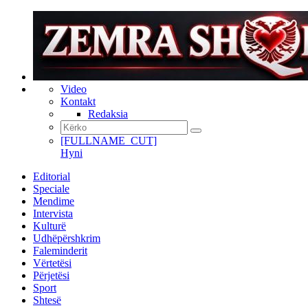
Video
Kontakt
Redaksia
[FULLNAME_CUT]
Hyni
Editorial
Speciale
Mendime
Intervista
Kulturë
Udhëpërshkrim
Faleminderit
Vërtetësi
Përjetësi
Sport
Shtesë