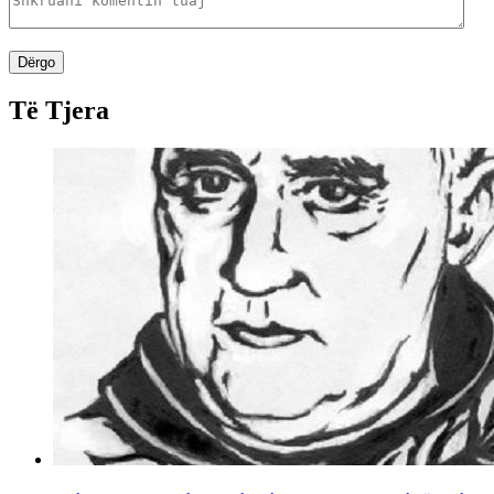
Dërgo
Të Tjera