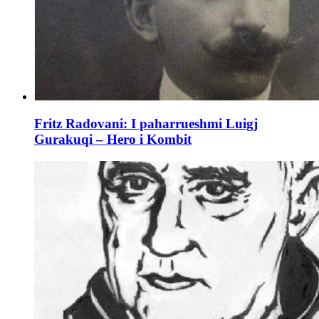
Fritz Radovani: I paharrueshmi Luigj
Gurakuqi – Hero i Kombit