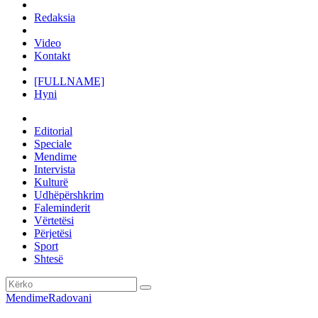
Redaksia
Video
Kontakt
[FULLNAME]
Hyni
Editorial
Speciale
Mendime
Intervista
Kulturë
Udhëpërshkrim
Faleminderit
Vërtetësi
Përjetësi
Sport
Shtesë
Mendime
Radovani