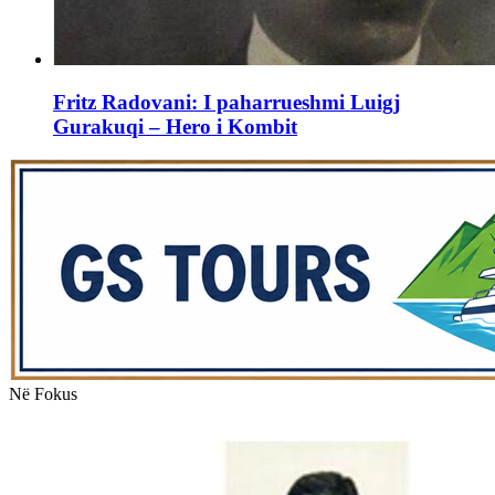
Fritz Radovani: I paharrueshmi Luigj
Gurakuqi – Hero i Kombit
Në Fokus