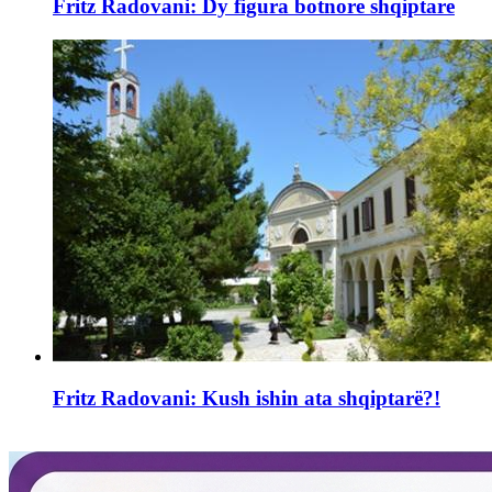
Fritz Radovani: Dy figura botnore shqiptare
Fritz Radovani: Kush ishin ata shqiptarë?!