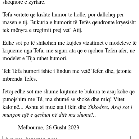
shoqnore e zyrtare.
Tefa vertetë që kishte humor të hollë, por dallohej per
masen e tij. Bukuria e humorit të Tefës qendronte kryesisht
tek mënyra e tregimit prej vet’ Atij.
Edhe sot po të shikohen me kujdes vizatimet e modeleve të
krijueme nga Tefa, me siguri ata që e njohën Tefen afer, në
modelet e Tija ruhet humori.
Tek Tefa humori ishte i lindun me vetë Tefen dhe, jetonte
mbrenda Tefës.
Jetoj edhe sot me shumë kujtime të bukura të asaj kohe që
punojshim me Té, ma shumë se shokë dhe miq! Vitet
kalojnë... Ashtu si mue ata i ikin dhe
Shkodres, Asaj sot i
mungon një e qeshun në ditë ma shumë!..
Melbourne, 26 Gusht 2023