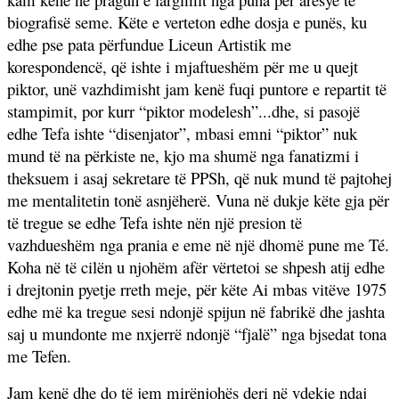
biografisë seme. Këte e verteton edhe dosja e punës, ku
edhe pse pata përfundue Liceun Artistik me
korespondencë, që ishte i mjaftueshëm për me u quejt
piktor, unë vazhdimisht jam kenë fuqi puntore e repartit të
stampimit, por kurr “piktor modelesh”...dhe, si pasojë
edhe Tefa ishte “disenjator”, mbasi emni “piktor” nuk
mund të na përkiste ne, kjo ma shumë nga fanatizmi i
theksuem i asaj sekretare të PPSh, që nuk mund të pajtohej
me mentalitetin tonë asnjëherë. Vuna në dukje këte gja për
të tregue se edhe Tefa ishte nën një presion të
vazhdueshëm nga prania e eme në një dhomë pune me Té.
Koha në të cilën u njohëm afër vërtetoi se shpesh atij edhe
i drejtonin pyetje rreth meje, për këte Ai mbas vitëve 1975
edhe më ka tregue sesi ndonjë spijun në fabrikë dhe jashta
saj u mundonte me nxjerrë ndonjë “fjalë” nga bjsedat tona
me Tefen.
Jam kenë dhe do të jem mirënjohës deri në vdekje ndaj