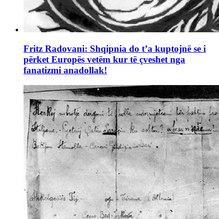
Fritz Radovani: Shqipnia do t’a kuptojnë se i
përket Europës vetëm kur të çveshet nga
fanatizmi anadollak!