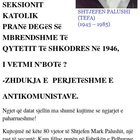
SEKSIONIT
KATOLIK
PRANë DEGëS Së
MBRENDSHME Të
QYTETIT Të SHKODRES Në 1946,
I VETMI N’BOTë ?
-ZHDUKJA E
PERJETëSHME E
ANTIKOMUNISTAVE.
Ngjet që datat sjellin ma shumë kujtime se ngjarjet e
paharrueshme!
Kujtojmë në këte 80 vjetor të Shtjefen Mark Palushit, një
rast të veçantë: Kam fillue punën në Fabrikën e Pelhurave,