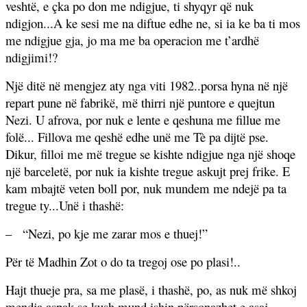
veshtë, e çka po don me ndigjue, ti shyqyr që nuk
ndigjon...A ke sesi me na diftue edhe ne, si ia ke ba ti mos
me ndigjue gja, jo ma me ba operacion me t’ardhë
ndigjimi!?
Një ditë në mengjez aty nga viti 1982..porsa hyna në një
repart pune në fabrikë, më thirri një puntore e quejtun
Nezi. U afrova, por nuk e lente e qeshuna me fillue me
folë... Fillova me qeshë edhe unë me Tè pa dijtë pse.
Dikur, filloi me më tregue se kishte ndigjue nga një shoqe
një barceletë, por nuk ia kishte tregue askujt prej frike. E
kam mbajtë veten boll por, nuk mundem me ndejë pa ta
tregue ty...Unë i thashë:
–
“Nezi, po kje me zarar mos e thuej!”
Për të Madhin Zot o do ta tregoj ose po plasi!..
Hajt thueje pra, sa me plasë, i thashë, po, as nuk më shkoj
mendja aspak se kush mund ishin përsonazhet e asaj