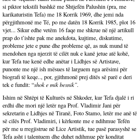
si piktor tekstili bashkë me Shtjefën Palushin (pra, me
karikaturistin Tefa) me 18 Korrik 1969, dhe jemi nda
përgjithmonë me Té, po me datën 18 Korrik 1985, plot 16
vjet... Sikur edhe vetëm 16 faqe me shkrue në një artikull
prap do t’ishte pak me anekdota, kujtime, diskutime,
probleme jete e pune dhe probleme që, as nuk mund të
mendohen nga njerzit të cilët nuk e kanë jetue atë kohë,
kur Tefa tue kenë edhe anëtar i Lidhjes së Artistave,
punonte me një ish mësues të larguem nga arësimi për
biografi të keqe.., por, gjithmonë prej ditës së parë e deri
tek e fundit: “
shok e mik besnik”.
Ishim në Shtëpi të Kulturës në Shkoder, kur Tefa djalë i ri
erdhi dhe mori një letër nga Prof. Vladimir Jani për
sekretarin e Lidhjes në Tiranë, Foto Stamo, letër me anë të
së cilës Prof. Vladimiri, i kërkonte me e ndihmue Tefën
për me u rregjistrue në Lice Artistik, tue pasë parasyshë se
Tefa asht i talentuem dhe duhet ndihmue për konditat