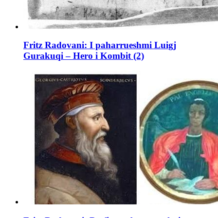
Fritz Radovani: I paharrueshmi Luigj
Gurakuqi – Hero i Kombit (2)