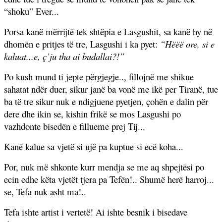
“shoku” Ever...
Porsa kanë mërrijtë tek shtëpia e Lasgushit, sa kanë hy në
dhomën e pritjes të tre, Lasgushi i ka pyet:
“Hëëë ore, si e
kaluat...e, ç’ju tha ai budallai?!”
Po kush mund ti jepte përgjegje.., fillojnë me shikue
sahatat ndër duer, sikur janë ba vonë me ikë per Tiranë, tue
ba të tre sikur nuk e ndigjuene pyetjen, çohën e dalin për
dere dhe ikin se, kishin frikë se mos Lasgushi po
vazhdonte bisedën e fillueme prej Tij...
Kanë kalue sa vjetë si ujë pa kuptue si ecë koha...
Por, nuk më shkonte kurr mendja se me aq shpejtësi po
ecin edhe këta vjetët tjera pa Tefën!.. Shumë herë harroj...
se, Tefa nuk asht ma!..
Tefa ishte artist i vertetë! Ai ishte besnik i bisedave