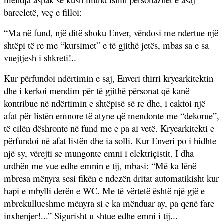
barceletë, veç e filloi:
“Ma në fund, një ditë shoku Enver, vëndosi me ndertue një
shtëpi të re me “kursimet” e të gjithë jetës, mbas sa e sa
vuejtjesh i shkreti!..
Kur përfundoi ndërtimin e saj, Enveri thirri kryearkitektin
dhe i kerkoi mendim për të gjithë përsonat që kanë
kontribue në ndërtimin e shtëpisë së re dhe, i caktoi një
afat për listën emnore të atyne që mendonte me “dekorue”,
të cilën dëshronte në fund me e pa ai vetë. Kryearkitekti e
përfundoi në afat listën dhe ia solli. Kur Enveri po i hidhte
një sy, vërejti se mungonte emni i elektriçistit. I dha
urdhën me vue edhe emnin e tij, mbasi: “Më ka lënë
mbresa mënyra sesi fikën e ndezën dritat automatikisht kur
hapi e mbylli derën e WC. Me të vërtetë është një gjë e
mbrekullueshme mënyra si e ka mënduar ay, pa qenë fare
inxhenjer!...” Sigurisht u shtue edhe emni i tij...