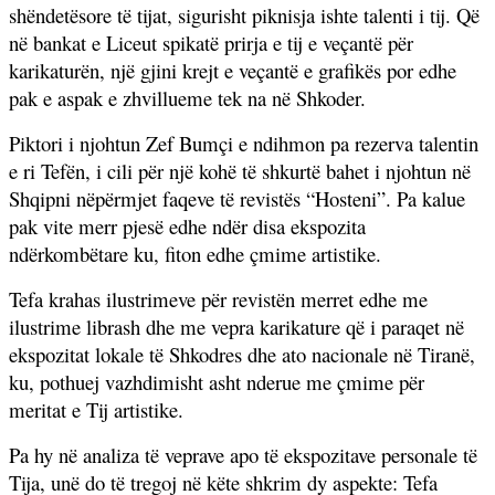
shëndetësore të tijat, sigurisht piknisja ishte talenti i tij. Që
në bankat e Liceut spikatë prirja e tij e veçantë për
karikaturën, një gjini krejt e veçantë e grafikës por edhe
pak e aspak e zhvillueme tek na në Shkoder.
Piktori i njohtun Zef Bumçi e ndihmon pa rezerva talentin
e ri Tefën, i cili për një kohë të shkurtë bahet i njohtun në
Shqipni nëpërmjet faqeve të revistës “Hosteni”. Pa kalue
pak vite merr pjesë edhe ndër disa ekspozita
ndërkombëtare ku, fiton edhe çmime artistike.
Tefa krahas ilustrimeve për revistën merret edhe me
ilustrime librash dhe me vepra karikature që i paraqet në
ekspozitat lokale të Shkodres dhe ato nacionale në Tiranë,
ku, pothuej vazhdimisht asht nderue me çmime për
meritat e Tij artistike.
Pa hy në analiza të veprave apo të ekspozitave personale të
Tija, unë do të tregoj në këte shkrim dy aspekte: Tefa