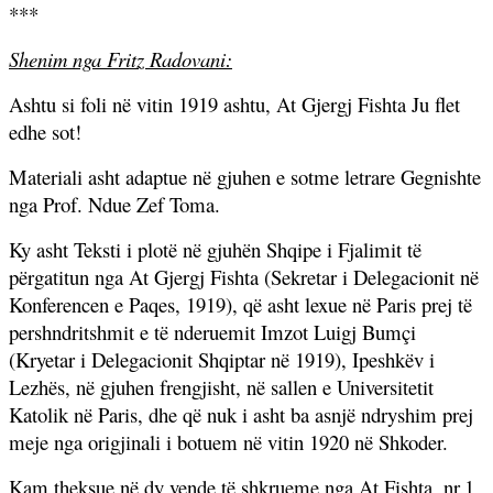
***
Shenim nga Fritz Radovani:
Ashtu si foli në vitin 1919 ashtu, At Gjergj Fishta Ju flet
edhe sot!
Materiali asht adaptue në gjuhen e sotme letrare Gegnishte
nga Prof. Ndue Zef Toma.
Ky asht Teksti i plotë në gjuhën Shqipe i Fjalimit të
përgatitun nga At Gjergj Fishta (Sekretar i Delegacionit në
Konferencen e Paqes, 1919), që asht lexue në Paris prej të
pershndritshmit e të nderuemit Imzot Luigj Bumçi
(Kryetar i Delegacionit Shqiptar në 1919), Ipeshkëv i
Lezhës, në gjuhen frengjisht, në sallen e Universitetit
Katolik në Paris, dhe që nuk i asht ba asnjë ndryshim prej
meje nga origjinali i botuem në vitin 1920 në Shkoder.
Kam theksue në dy vende të shkrueme nga At Fishta, nr.1