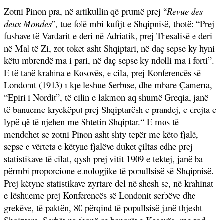
Zotni Pinon pra, në artikullin që prumë prej “
Revue des
deux Mondes
”, tue folë mbi kufijt e Shqipnisë, thotë: “Prej
fushave të Vardarit e deri në Adriatik, prej Thesalisë e deri
në Mal të Zi, zot toket asht Shqiptari, në daç sepse ky hyni
këtu mbrendë ma i pari, në daç sepse ky ndolli ma i forti”.
E të tanë krahina e Kosovës, e cila, prej Konferencës së
Londonit (1913) i kje lëshue Serbisë, dhe mbarë Çamëria,
“Epiri i Nordit”, të cilin e lakmon aq shumë Greqia, janë
të banueme kryekëput prej Shqiptarësh e prandej, e drejta e
lypë që të njehen me Shtetin Shqiptar.“ E mos të
mendohet se zotni Pinon asht shty tepër me këto fjalë,
sepse e vërteta e këtyne fjalëve duket çiltas edhe prej
statistikave të cilat, qysh prej vitit 1909 e tektej, janë ba
përmbi proporcione etnologjike të popullsisë së Shqipnisë.
Prej këtyne statistikave zyrtare del në shesh se, në krahinat
e lëshueme prej Konferencës së Londonit serbëve dhe
grekëve, të paktën, 80 përqind të popullsisë janë thjesht
Shqiptare. Serbët na thonë se banorët e Kosovës, me rod