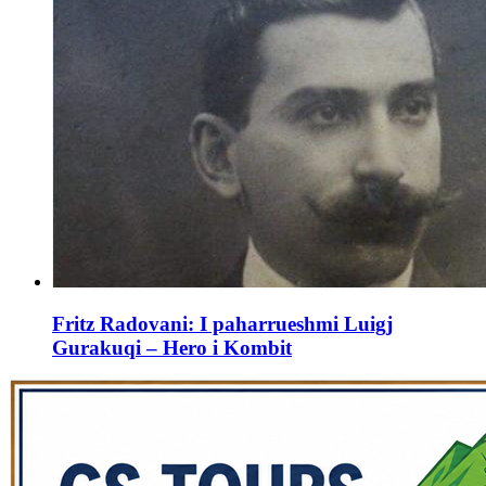
Fritz Radovani: I paharrueshmi Luigj
Gurakuqi – Hero i Kombit