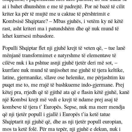
ai i bahet dhunshëm e me të padrejtë. Por në bazë të cilit
kriter ka për të mujtë me u caktue të përshtrimit e
Kombsisë Shqiptare? – Mbas gjuhës, i vetëm ky në këtë
rast, asht kriteri ma i patundshëm dhe që nuk mund të
lehet kurrsesi mbasdore.
Populli Shqiptar flet nji gjuhë krejt të veten që, – tue lanë
mënjanë transformimet e natyrshme të elementave të
cilëve nuk i ka pshtue asnji gjuhë tjetër deri më sot, –
kurrfare nuk mund të unjisohet me gjuhë të tjera keltike,
latine, gjermanike, sllave ose helenike, me përjashtim ku
puqet me to, me rrajë të bashkueme indo-gjermane. Prej
këtej pra, rrjedh që të gjithë ata që e flasin këtë gjuhë, kanë
një Kombsi krejt më vedi e krejt të ndame prej asaj të
kombeve të tjera t’ Europës. Sepse, nuk ma merr mendja
që nji tjetër popull i gjallë i Europës t’ia ketë tatue
Shqiptarit nji gjuhë që, dhe as nji tjetër popull europian,
mos ta ketë folë. Për ma tepër, nji gjuhë e dekun, nuk i