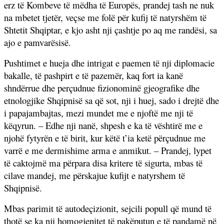
erz të Kombeve të mëdha të Europës, prandej tash ne nuk
na mbetet tjetër, veçse me folë për kufij të natyrshëm të
Shtetit Shqiptar, e kjo asht nji çashtje po aq me randësi, sa
ajo e pamvarësisë.
Pushtimet e hueja dhe intrigat e paemen të nji diplomacie
bakalle, të pashpirt e të pazemër, kaq fort ia kanë
shndërrue dhe perçudnue fizionominë gjeografike dhe
etnologjike Shqipnisë sa që sot, nji i huej, sado i drejtë dhe
i papajambajtas, mezi mundet me e njoftë me nji të
këqyrun. – Edhe nji nanë, shpesh e ka të vështirë me e
njohë fytyrën e të birit, kur këtë t’ia ketë përçudnue me
varrë e me dermishime arma e anmikut. – Prandej, lypet
të caktojmë ma përpara disa kritere të sigurta, mbas të
cilave mandej, me përskajue kufijt e natyrshem të
Shqipnisë.
Mbas parimit të autodeçizionit, sejcili popull që mund të
thotë se ka nji homogjenitet të pakëputun e të pandamë në