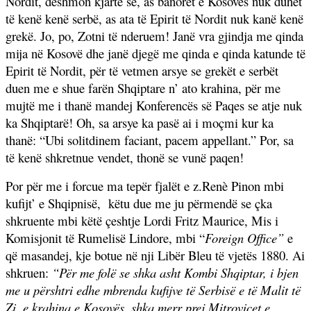
Nordit, dëshmon kjartë se, as banorët e Kosovës nuk duhet
të kenë kenë serbë, as ata të Epirit të Nordit nuk kanë kenë
grekë. Jo, po, Zotni të nderuem! Janë vra gjindja me qinda
mija në Kosovë dhe janë djegë me qinda e qinda katunde të
Epirit të Nordit, për të vetmen arsye se grekët e serbët
duen me e shue farën Shqiptare n’ ato krahina, për me
mujtë me i thanë mandej Konferencës së Paqes se atje nuk
ka Shqiptarë! Oh, sa arsye ka pasë ai i moçmi kur ka
thanë: “Ubi solitdinem faciant, pacem appellant.” Por, sa
të kenë shkretnue vendet, thonë se vunë paqen!
Por për me i forcue ma tepër fjalët e z.Renè Pinon mbi
kufijt’ e Shqipnisë,
këtu due me ju përmendë se çka
shkruente mbi këtë çeshtje Lordi Fritz Maurice, Mis i
Komisjonit të Rumelisë Lindore, mbi “
Foreign Office”
e
që masandej, kje botue në nji Libër Bleu të vjetës 1880. Ai
shkruen:
“Për me folë se shka asht Kombi Shqiptar, i bjen
me u përshtri edhe mbrenda kufijve të Serbisë e të Malit të
Zi, e krahina e Kosovës, shka merr prej Mitrovicet e