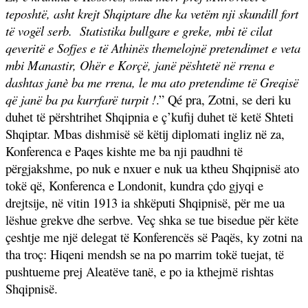
teposhtë, asht krejt Shqiptare dhe ka vetëm nji skundill fort
të vogël serb.
Statistika bullgare e greke, mbi të cilat
qeveritë e Sofjes e të Athinës themelojnë pretendimet e veta
mbi Manastir, Ohër e Korçë, janë pështetë në rrena e
dashtas janè ba me rrena, le ma ato pretendime të Greqisë
që janë ba pa kurrfarë turpit !
.” Qé pra, Zotni, se deri ku
duhet të përshtrihet Shqipnia e ç’kufij duhet të ketë Shteti
Shqiptar. Mbas dishmisë së këtij diplomati ingliz në za,
Konferenca e Paqes kishte me ba nji paudhni të
përgjakshme, po nuk e nxuer e nuk ua ktheu Shqipnisë ato
tokë që, Konferenca e Londonit, kundra çdo gjyqi e
drejtsije, në vitin 1913 ia shkëputi Shqipnisë, për me ua
lëshue grekve dhe serbve. Veç shka se tue bisedue për këte
çeshtje me një delegat të Konferencës së Paqës, ky zotni na
tha troç: Hiqeni mendsh se na po marrim tokë tuejat, të
pushtueme prej Aleatëve tanë, e po ia kthejmë rishtas
Shqipnisë.