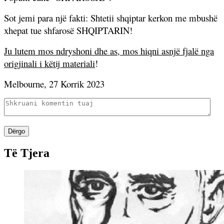
Sot jemi para një fakti: Shtetii shqiptar kerkon me mbushë
xhepat tue shfarosë SHQIPTARIN!
Ju lutem mos ndryshoni dhe as, mos hiqni asnjë fjalë nga
origjinali i këtij materiali
!
Melbourne, 27 Korrik 2023
Dërgo
Të Tjera