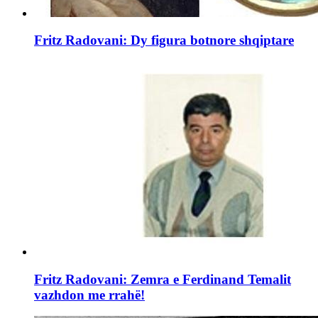
Fritz Radovani: Dy figura botnore shqiptare
Fritz Radovani: Zemra e Ferdinand Temalit
vazhdon me rrahë!