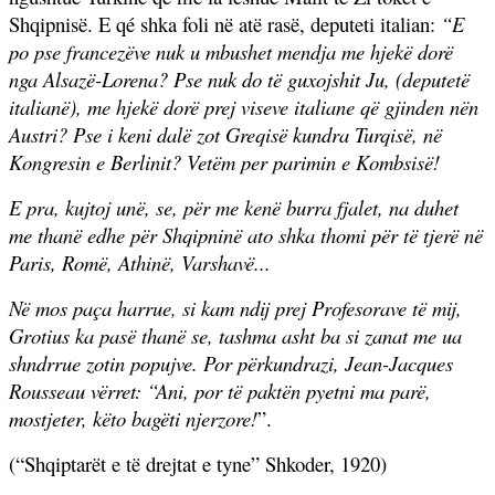
Shqipnisë. E qé shka foli në atë rasë, deputeti italian:
“E
po pse francezëve nuk u mbushet mendja me hjekë dorë
nga Alsazë-Lorena? Pse nuk do të guxojshit Ju, (deputetë
italianë), me hjekë dorë prej viseve italiane që gjinden nën
Austri? Pse i keni dalë zot Greqisë kundra Turqisë, në
Kongresin e Berlinit? Vetëm per parimin e Kombsisë!
E pra, kujtoj unë, se, për me kenë burra fjalet, na duhet
me thanë edhe për Shqipninë ato shka thomi për të tjerë në
Paris, Romë, Athinë, Varshavë...
Në mos paça harrue, si kam ndij prej Profesorave të mij,
Grotius ka pasë thanë se, tashma asht ba si zanat me ua
shndrrue zotin popujve. Por përkundrazi, Jean-Jacques
Rousseau vërret: “Ani, por të paktën pyetni ma parë,
mostjeter, këto bagëti njerzore!
”.
(“Shqiptarët e të drejtat e tyne” Shkoder, 1920)