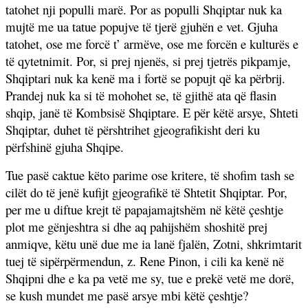
tatohet nji populli marë. Por as populli Shqiptar nuk ka
mujtë me ua tatue popujve të tjerë gjuhën e vet. Gjuha
tatohet, ose me forcë t’ armëve, ose me forcën e kulturës e
të qytetnimit. Por, si prej njenës, si prej tjetrës pikpamje,
Shqiptari nuk ka kenë ma i fortë se popujt që ka përbrij.
Prandej nuk ka si të mohohet se, të gjithë ata që flasin
shqip, janë të Kombsisë Shqiptare. E për këtë arsye, Shteti
Shqiptar, duhet të përshtrihet gjeografikisht deri ku
përfshinë gjuha Shqipe.
Tue pasë caktue këto parime ose kritere, të shofim tash se
cilët do të jenë kufijt gjeografikë të Shtetit Shqiptar. Por,
per me u diftue krejt të papajamajtshëm në këtë çeshtje
plot me gënjeshtra si dhe aq pahijshëm shoshitë prej
anmiqve, këtu unë due me ia lanë fjalën, Zotni, shkrimtarit
tuej të sipërpërmendun, z. Rene Pinon, i cili ka kenë në
Shqipni dhe e ka pa vetë me sy, tue e prekë vetë me dorë,
se kush mundet me pasë arsye mbi këtë çeshtje?