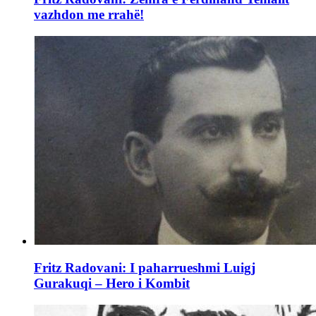
vazhdon me rrahë!
Fritz Radovani: I paharrueshmi Luigj
Gurakuqi – Hero i Kombit