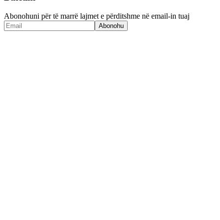
Abonohuni për të marrë lajmet e përditshme në email-in tuaj
Abonohu