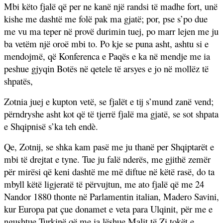
Mbi këto fjalë që per ne kanë një randsi të madhe fort, unë
kishe me dashtë me folë pak ma gjatë; por, pse s’po due
me vu ma teper në provë durimin tuej, po marr lejen me ju
ba vetëm një oroë mbi to. Po kje se puna asht, ashtu si e
mendojmë, që Konferenca e Paqës e ka në mendje me ia
peshue gjyqin Botës në qetele të arsyes e jo në mollëz të
shpatës,
Zotnia juej e kupton vetë, se fjalët e tij s’mund zanë vend;
përndryshe asht kot që të tjerrë fjalë ma gjatë, se sot shpata
e Shqipnisë s’ka teh endè.
Qe, Zotnij, se shka kam pasë me ju thanë per Shqiptarët e
mbi të drejtat e tyne. Tue ju falë nderës, me gjithë zemër
për mirësi që keni dashtë me më diftue në këtë rasë, do ta
mbyll këtë ligjeratë të përvujtun, me ato fjalë që me 24
Nandor 1880 thonte në Parlamentin italian, Madero Savini,
kur Europa pat çue donamet e veta para Ulqinit, për me e
ngushtue Turkinë që me ia lëshue Malit të Zi tokët e