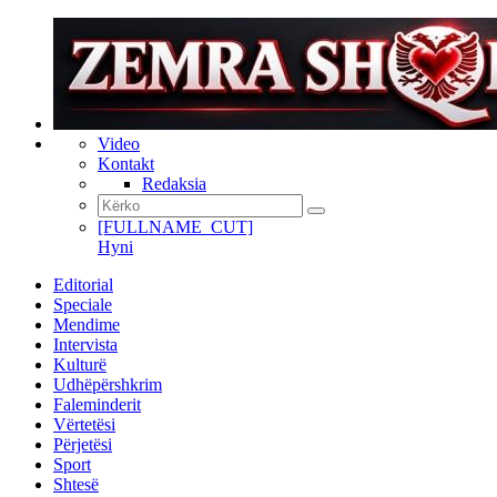
Video
Kontakt
Redaksia
[FULLNAME_CUT]
Hyni
Editorial
Speciale
Mendime
Intervista
Kulturë
Udhëpërshkrim
Faleminderit
Vërtetësi
Përjetësi
Sport
Shtesë