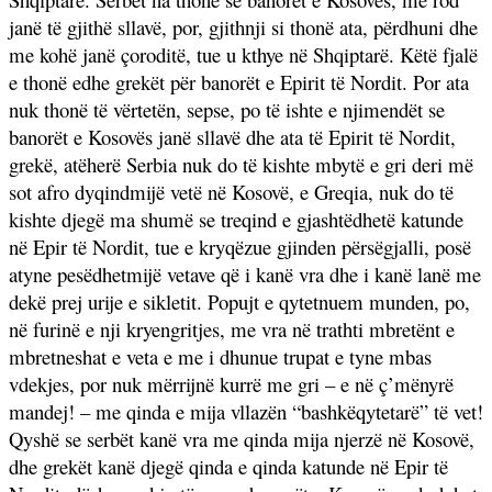
janë të gjithë sllavë, por, gjithnji si thonë ata, përdhuni dhe
me kohë janë çoroditë, tue u kthye në Shqiptarë. Këtë fjalë
e thonë edhe grekët për banorët e Epirit të Nordit. Por ata
nuk thonë të vërtetën, sepse, po të ishte e njimendët se
banorët e Kosovës janë sllavë dhe ata të Epirit të Nordit,
grekë, atëherë Serbia nuk do të kishte mbytë e gri deri më
sot afro dyqindmijë vetë në Kosovë, e Greqia, nuk do të
kishte djegë ma shumë se treqind e gjashtëdhetë katunde
në Epir të Nordit, tue e kryqëzue gjinden përsëgjalli, posë
atyne pesëdhetmijë vetave që i kanë vra dhe i kanë lanë me
dekë prej urije e sikletit. Popujt e qytetnuem munden, po,
në furinë e nji kryengritjes, me vra në trathti mbretënt e
mbretneshat e veta e me i dhunue trupat e tyne mbas
vdekjes, por nuk mërrijnë kurrë me gri – e në ç’mënyrë
mandej! – me qinda e mija vllazën “bashkëqytetarë” të vet!
Qyshë se serbët kanë vra me qinda mija njerzë në Kosovë,
dhe grekët kanë djegë qinda e qinda katunde në Epir të