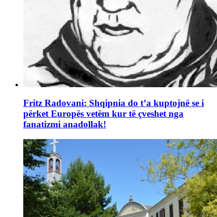
Fritz Radovani: Shqipnia do t’a kuptojnë se i
përket Europës vetëm kur të çveshet nga
fanatizmi anadollak!