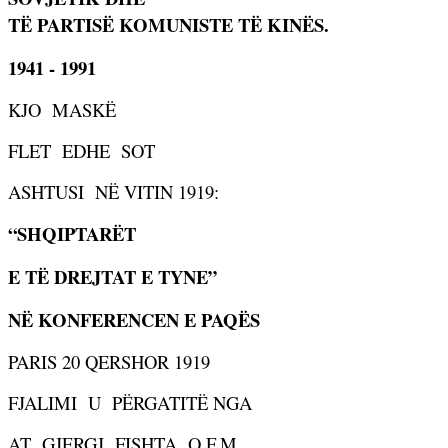
TË PARTISË KOMUNISTE TË KINËS.
1941 - 1991
KJO
MASKË
FLET
EDHE
SOT
ASHTUSI
NË
VITIN 1919:
“SHQIPTARËT
E TË DREJTAT E TYNE”
NË KONFERENCEN E PAQËS
PARIS 20 QERSHOR 1919
FJALIMI
U
PËRGATITË NGA
AT
GJERGJ
FISHTA
O.F.M.