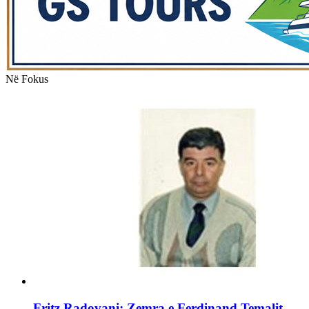
Në Fokus
Fritz Radovani: Zemra e Ferdinand Temalit