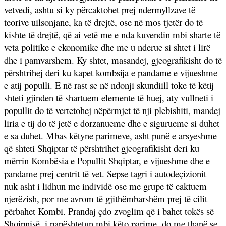
vetvedi, ashtu si ky përcaktohet prej ndermyllzave të
teorive uilsonjane, ka të drejtë, ose në mos tjetër do të
kishte të drejtë, që ai vetë me e nda kuvendin mbi sharte të
veta politike e ekonomike dhe me u nderue si shtet i lirë
dhe i pamvarshem. Ky shtet, masandej, gjeografikisht do të
përshtrihej deri ku kapet kombsija e pandame e vijueshme
e atij populli. E në rast se në ndonji skundiill toke të këtij
shteti gjinden të shartuem elemente të huej, aty vullneti i
popullit do të vertetohej nëpërmjet të nji plebishiti, mandej
liria e tij do të jetë e dorzanueme dhe e sigurueme si duhet
e sa duhet. Mbas këtyne parimeve, asht punë e arsyeshme
që shteti Shqiptar të përshtrihet gjeografikisht deri ku
mërrin Kombësia e Popullit Shqiptar, e vijueshme dhe e
pandame prej centrit të vet. Sepse tagri i autodeçizionit
nuk asht i lidhun me individë ose me grupe të caktuem
njerëzish, por me avrom të gjithëmbarshëm prej të cilit
përbahet Kombi. Prandaj çdo zvoglim që i bahet tokës së
Shqipnisë, i papështetun mbi këto parime, do me thanë se