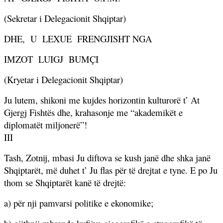
(Sekretar i Delegacionit Shqiptar)
DHE,
U
LEXUE
FRENGJISHT NGA
IMZOT
LUIGJ
BUMÇI
(Kryetar i Delegacionit Shqiptar)
Ju lutem, shikoni me kujdes horizontin kulturor
ë
t’ At
Gjergj Fisht
ë
s dhe, krahasonje me “akademik
ët
e
diplomat
ët
miljoner
ë
”!
III
Tash, Zotnij, mbasi Ju diftova se kush janë dhe shka janë
Shqiptarët, më duhet t’ Ju flas për të drejtat e tyne. E po Ju
thom se Shqiptarët kanë të drejtë:
a) për nji pamvarsi politike e ekonomike;