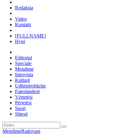
Redaksia
Video
Kontakt
[FULLNAME]
Hyni
Editorial
Speciale
Mendime
Intervista
Kulturë
Udhëpërshkrim
Faleminderit
Vërtetësi
Përjetësi
Sport
Shtesë
Mendime
Radovani