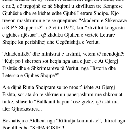
e nr.2, që tregojnë se në Shqipni u zhvilluen tre Kongrese
Gjuhësije dhe se kishte edhe Gjuhë Letrare Shqipe. Kjo
tregon mashtrimin e të së quejtunes “Akademi e Shkencave
e R.P.S.Shqipërisë”, në vitin 1972, kur “zhvilloi kongresin
e gjuhës njësuar”, që zhduku Gjuhen e vertetë Letrare
Shqipe ku perfshihej dhe Gegënishtja e Veriut.
“Akademikët’ dhe ministrat e arsimit, vetem të mendojnë:
“Kujt po i sherben sot heqja nga ana e juej, e At Gjergj
Fishtës dhe e Shkrimtarëve të Veriut, nga Historia dhe
Letersia e Gjuhës Shqipe?”
A e dijnë Rinia Shqiptare se po mos t’ ishte At Gjergj
Fishta, sot ata do të shkruenin paperjashtim me shkronjat
turke, sllave të “Ballkanit hapun” ose greke, që asht ma
afer Gjinokastres...
Boshatisja e Atdheut nga “Rilindja komuniste”, thirret nga
Populli edhe “SHFAROSJE”!