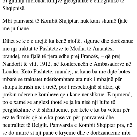
b) gjithnji mbrenda kufijve gjeografikë e etnografikë të
Shqipnisë.
Mbi pamvarsi të Kombit Shqiptar, nuk kam shumë fjalë
me ju thanë.
Dihet se kjo e drejtë ka kenë njoftë, sigurue dhe dorëzanue
me nji traktat të Pushteteve të Mëdha të Antantës, –
prandej, me fjalë të tjera edhe prej Francës, – që prej
Nandorit të vitit 1912, në Konferencën e Ambasadorve në
Londër. Këto Pushtete, mandej, ia kanë ba me dijtë botës
mbarë se traktatet ndërkombtare ata nuk i mbajnë për
shtupa letrash me i tretë, por i respektojnë si akte, që
prekin nderen e kombeve që i kanë nënshkrue. E njimend,
po e xamë se anglezi thotë se ja ka nisë nji lufte të
përgjakshme e të shëmtueme, por këte e ka ba vetëm për
erz të firmës që ai e ka pasë vu për pamvarësi dhe
neutralitet të Belgjit. Pamvarsia e Kombit Shqiptar pra, në
se do marrë si nji punë e kryeme dhe e dorëzanueme mbi