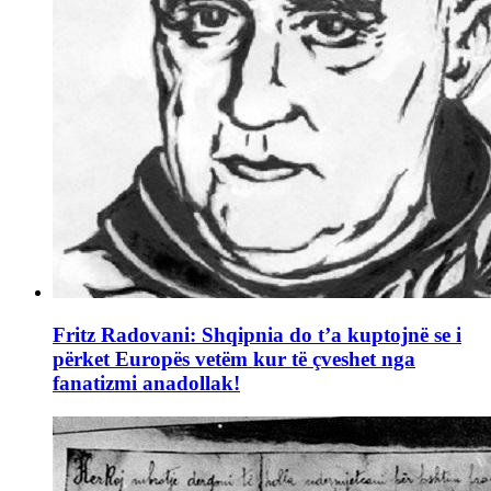
Fritz Radovani: Shqipnia do t’a kuptojnë se i
përket Europës vetëm kur të çveshet nga
fanatizmi anadollak!