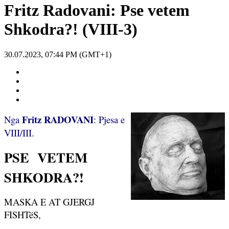
Fritz Radovani: Pse vetem
Shkodra?! (VIII-3)
30.07.2023, 07:44 PM (GMT+1)
Fritz RADOVANI
Nga
: Pjesa e
VIII/III.
PSE
VETEM
SHKODRA?!
MASKA E AT GJERGJ
FISHTëS,