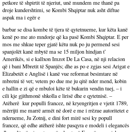
petkore të shpirtit të njeriut, unë mundem me thanë pa
droje kundershtimi, se Kombi Shqiptar nuk asht diftue
aspak ma i egër e
barbar se disa kombe të tjera të qytetnueme, kur këta kanë
kenë po me ato mndorje që ka pasë Kombi Shqiptar. E per
mos me shkue teper gjatë këtu nuk po ju permend sesi
spanjolët kanë mbytë ma se 15 miljon hindjan t’
Amerikës, si e kallxon Imzot De La Casa, në nji relacion
që i bani Mbretit të Spanjës; dhe as po e zgjas sesi Arigat e
Elizabetët e Anglisë i kanë vue reformat besimtare në
mbretni të vet; vetem po due me ju qitë nder mend, kobin
e hallin e zi që e mbuloi këte të bukurin vendin tuej, – i
cili kje gjithmonë shkolla e lirisë dhe e qytetnisë. –
Atëherë
kur populli francez, në kryengritjen e vjetit 1789,
mërrijti me marrë armët në dorë e me i rrëzue autoritetet e
nderueme, Ju Zotnij, e dini fort mirë sesi ky popull
francez, që edhe atëherë ishte pasqyra e modeli i elegancës