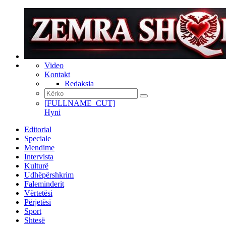
Video
Kontakt
Redaksia
[FULLNAME_CUT]
Hyni
Editorial
Speciale
Mendime
Intervista
Kulturë
Udhëpërshkrim
Faleminderit
Vërtetësi
Përjetësi
Sport
Shtesë