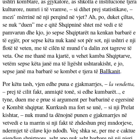
ushtri kombtare, as gjykatore, as shkolla e institucione tjera
kulturore, numri i të vramve, – si dihet prej statistikave, –
mezi’ mërrinë në nji perqind në vjet? Ah, po, duket çiltas,
se nuk “duen” me e qitë Shqipninë shtet më vedi e të
pamvarun dhe kjo, jo sepse Shqiptarët na kenkan barbarë e
të egjër, por sepse këta nuk kanë sot për sot, nji ushtri e nji
flotë të veten, me të cilën të mund t’u dalin zot tagreve të
veta. Ose me thanë ma kjartë, u vehet kamba Shqiptarve,
vetëm sepse këta janë ma të ligësht ushtarakisht, e jo,
sepse janë ma barbarë se kombet e tjera të
Ballkanit
.
Por këtu tash, vjen edhe puna e gjakmarrjes, –
la vendetta,
–
prej të cilit fakt, anmiqtë tonë, si edhe kumbarët.., e
tyne, duen me e prue si argument per barbarinë e egersinë
e Kombit shqiptar. Kurrkush ma fort se unë, – si nji Prelat
kishtar, – nuk mund ta dënojnë punen e gjakmarrjes në
vetvedi e ta marrin si nji fakt të zhdeshun prej mndorjeve,
ndermjet të cilave kjo ndodh. Veç shka se, per me e caktue
gjendjen shpirtnore, asht apo nuk asht barbare në nji njeri