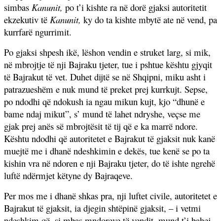
simbas
Kanunit,
po t’i kishte ra në dorë gjaksi autoritetit
ekzekutiv të
Kanunit,
ky do ta kishte mbytë ate në vend, pa
kurrfarë ngurrimit.
Po gjaksi shpesh ikë, lëshon vendin e struket larg, si mik,
në mbrojtje të nji Bajraku tjeter, tue i pshtue kështu gjyqit
të Bajrakut të vet. Duhet dijtë se në Shqipni, miku asht i
patrazueshëm e nuk mund të preket prej kurrkujt. Sepse,
po ndodhi që ndokush ia ngau mikun kujt, kjo “dhunë e
bame ndaj mikut”, s’ mund të lahet ndryshe, veçse me
gjak prej anës së mbrojtësit të tij që e ka marrë ndore.
Kështu ndodhi që autoritetet e Bajrakut të gjaksit nuk kanë
muejtë me i dhanë ndeshkimin e dekës, tue kenë se po ta
kishin vra në ndoren e nji Bajraku tjeter, do të ishte ngrehë
luftë ndërmjet këtyne dy Bajraqeve.
Per mos me i dhanë shkas pra, nji luftet civile, autoritetet e
Bajrakut të gjaksit, ia djegin shtëpinë gjaksit, – i vetmi
ndeshkim që, si mbas mndoreve të vendit, mund t’i bahej