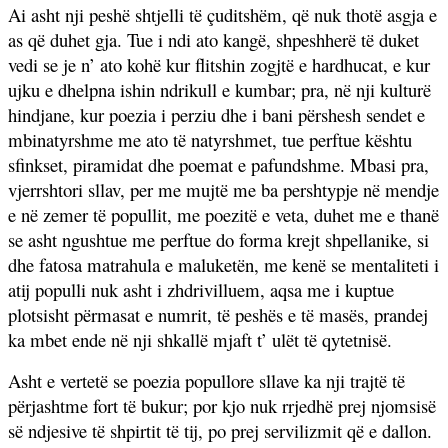
Ai asht nji peshë shtjelli të çuditshëm, që nuk thotë asgja e
as që duhet gja. Tue i ndi ato kangë, shpeshherë të duket
vedi se je n’ ato kohë kur flitshin zogjtë e hardhucat, e kur
ujku e dhelpna ishin ndrikull e kumbar; pra, në nji kulturë
hindjane, kur poezia i perziu dhe i bani përshesh sendet e
mbinatyrshme me ato të natyrshmet, tue perftue kështu
sfinkset, piramidat dhe poemat e pafundshme. Mbasi pra,
vjerrshtori sllav, per me mujtë me ba pershtypje në mendje
e në zemer të popullit, me poezitë e veta, duhet me e thanë
se asht ngushtue me perftue do forma krejt shpellanike, si
dhe fatosa matrahula e maluketën, me kenë se mentaliteti i
atij populli nuk asht i zhdrivilluem, aqsa me i kuptue
plotsisht përmasat e numrit, të peshës e të masës, prandej
ka mbet ende në nji shkallë mjaft t’ ulët të qytetnisë.
Asht e vertetë se poezia popullore sllave ka nji trajtë të
përjashtme fort të bukur; por kjo nuk rrjedhë prej njomsisë
së ndjesive të shpirtit të tij, po prej servilizmit që e dallon.