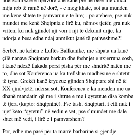
mija rob të ramë në dorë, - e megjithate, sot ata munden
me kenë shtete të pamvarun e të lirë; - po atëherë, pse nuk
mundet me kenë Shqipnia e lirë ku, nëmos tjetër, gra nuk
vriten, ku nuk gjindet nji vorr i nji të dekunit urije, ku
ndorja e besa edhe ndaj anmikut janë të pathyeshme?!
Serbët, në kohën e Luftës Ballkanike, me shpata ua kanë
çilë nanave Shqiptare barkun dhe foshnjet e nxjerruna sosh,
i kanë ndezë flakada porsi pisha për me shndritë natën me
to, dhe sot Konferenca ua ka trefishue madhësinë e shtetit
të tyne. Grekët kanë kryqzue gjinden Shqiptare shi në të
XX qindvjetë, ndersa sot, Konferenca e ka menden me ua
dhanë mandatin që me i shtrue e me i qytetnue disa kombe
të tjera (kupto: Shqipninë). Pse tash, Shqiptari, i cili nuk i
njef këto “qytetni” në vedin e vet, pse s’mundet me dalë
shtet më vedi, i lirë e i pamvarshem?
Por, edhe me pasë për ta marrë barbarinë si gjendje