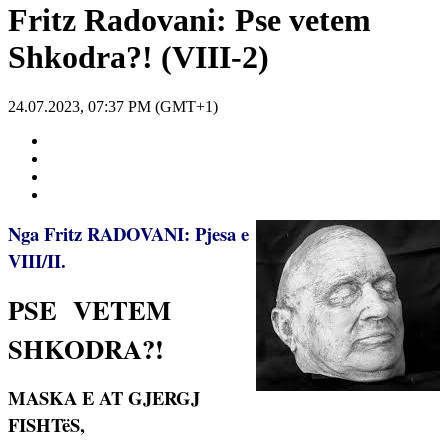
Fritz Radovani: Pse vetem
Shkodra?! (VIII-2)
24.07.2023, 07:37 PM (GMT+1)
Nga Fritz RADOVANI: Pjesa e
VIII/II.
PSE
VETEM
SHKODRA?!
MASKA E AT GJERGJ
FISHTëS,