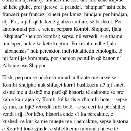
në këte gjuhë, prej
tjerëve. E prandej, “shqiptar” asht edhe
francezi per francez, kinezi per kinez, hindjani per hindjan,
etj. Pra, mjaft që ta kenë gjuhen amtare, së bashkut. Per
antonomazi pra, e vetem perpara Kombit Shqiptar, fjala
“shqiptar” shenjon kombsi; sepse, në vetvedi, si e thame
ma siper, nuk e ka këte kuptim. Po kështu, edhe fjala
“albanensis” nuk percakton individualitetin etnologjik të
nji familjes kombtare, por shenjon popullin që banon n’
Albanie ose Shqipni.
Tash, përpara se ndokush mund ta thonte me arsye se
Kombi Shqiptar nuk shfaqet kurr i bashkuem në nji shtet,
kishte me u dashtë ma parë që historia të caktonte se prej
kah e ka rrajën ky Komb, ké ka fis e vlla mbi botë, - sepse
ky nuk ka bijtë vetvedit mbi botë, - e se deri ku përfshihej
vendi i tij. Por këto, historia ende s’i ka përcaktue, e
kushedi se kur ka me muejtë me i përcaktue, sepse historia
e Kombit tonë gjindet e shtjellueme mbrenda hijeve të