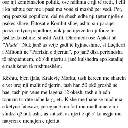
ose nji kombinacion politik, ose ndihma e nji të tretit, i cili
i ka pshtue per me i pasë ma vonë si mashë per vedi. Por,
prej poezisë popullore, del në shesh edhe nji tjeter njollë e
psikës sllave. Fatosat e Kombit sllav, ashtu si i paraqet
poezia e tyne popullore, nuk janë njerzë të nji force të
jashtzakonshme, si asht Akili, Dhiomedi ose Ajaksi në
“Iliadë
”. Nuk janë as vetje gadi të hyjnueshme, si Luçiferri
i Miltonit në “Parrizin e djerrun”, po janë disa perbindsha
të përçudnuem, qê s’di njeriu a janê kulshedra apo katallaj
e maluketen tê trishtueshêm.
Kështu, bjen fjala, Kraleviç Marku, tash kërcen me sharcin
e vet prej nji malit në tjetrin, tash han 50 okë groshë në
hae, tash pin venë me lagena 12 okësh, tash e hjedh
topuzin tri ditë udhë larg, etj. Kishe me thanë se madhnia
e këtyne fatosave, perngjanë ma fort me madhninë e nji
sfinksi që nuk asht, as shtazë, as njeri e që s’ ka asgja me
natyren e mendjen e njeriut.