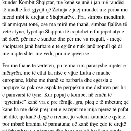
kunder Kombit Shqiptar, tue kenë se unë i jap një randësi
të madhe fort gjyqit që Zotnija e juej mundet me përba me
mend mbi të drejtat e Shqiptarëve. Pra, simbas mendimit
të anmiqvet tonë, ose ma mirë me thanë, simbas fjalëve të
vetë atyne, lypet që Shqipnia të coptohet e t’u jepet atyne
në dorë, për me e sundue dhe për me vu rregull, - meqë
shqiptarët janë barbarë e të egjër e nuk janë popull që di
me u qitë shtet më vedi, pra me qeverisë.
Për me thanë të vërtetën, po të marrim parasyshë mjetet e
mënyrën, me të cilat ka nisë e vijue Lufta e madhe
europiane, kishe me thanë se barbaria dhe egërsia e
popujve ka pak ose aspak të përpjekun me dishirën për liri
e pamvarsi të tyne. Kur popuj e kombe, në emën të
“qytetnisë” kanë vra e pre fëmijë, gra, pleq e të mbetun; që
kanë ba me dekë prej ujet e gazepit me mija njerëz të pafat
në ditë; që kanë djegë e rrenue, jo vetëm katunde e qytete,
por mbarë krahina të pamatuna; që kanë thye çdo të drejtë
ndërkombtare e njerzore dhe kanë pre në besë me qinda