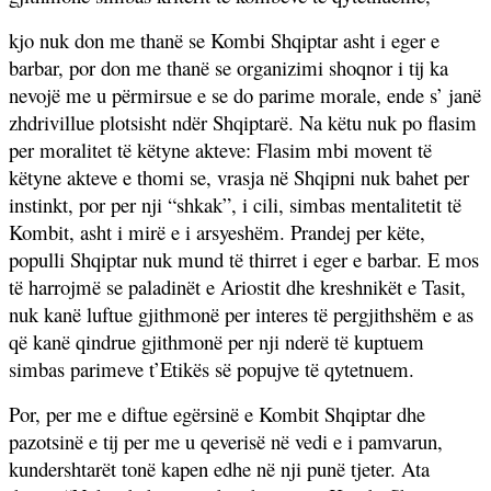
kjo nuk don me thanë se Kombi Shqiptar asht i eger e
barbar, por don me thanë se organizimi shoqnor i tij ka
nevojë me u përmirsue e se do parime morale, ende s’ janë
zhdrivillue plotsisht ndër Shqiptarë. Na këtu nuk po flasim
per moralitet të këtyne akteve: Flasim mbi movent të
këtyne akteve e thomi se, vrasja në Shqipni nuk bahet per
instinkt, por per nji “shkak”, i cili, simbas mentalitetit të
Kombit, asht i mirë e i arsyeshëm. Prandej per këte,
populli Shqiptar nuk mund të thirret i eger e barbar. E mos
të harrojmë se paladinët e Ariostit dhe kreshnikët e Tasit,
nuk kanë luftue gjithmonë per interes të pergjithshëm e as
që kanë qindrue gjithmonë per nji nderë të kuptuem
simbas parimeve t’Etikës së popujve të qytetnuem.
Por, per me e diftue egërsinë e Kombit Shqiptar dhe
pazotsinë e tij per me u qeverisë në vedi e i pamvarun,
kundershtarët tonë kapen edhe në nji punë tjeter. Ata