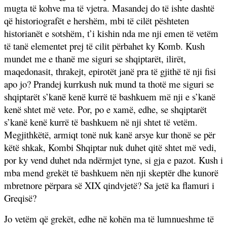
mugta të kohve ma të vjetra. Masandej do të ishte dashtë
që historiografët e hershëm, mbi të cilët pështeten
historianët e sotshëm, t’i kishin nda me nji emen të vetëm
të tanë elementet prej të cilit përbahet ky Komb. Kush
mundet me e thanë me siguri se shqiptarët, ilirët,
maqedonasit, thrakejt, epirotët janë pra të gjithë të nji fisi
apo jo? Prandej kurrkush nuk mund ta thotë me siguri se
shqiptarët s’kanë kenë kurrë të bashkuem më nji e s’kanë
kenë shtet më vete. Por, po e xamë, edhe, se shqiptarët
s’kanë kenë kurrë të bashkuem në nji shtet të vetëm.
Megjithkëtë, armiqt tonë nuk kanë arsye kur thonë se për
këtë shkak, Kombi Shqiptar nuk duhet qitë shtet më vedi,
por ky vend duhet nda ndërmjet tyne, si gja e pazot. Kush i
mba mend grekët të bashkuem nën nji skeptër dhe kunorë
mbretnore përpara së XIX qindvjetë? Sa jetë ka flamuri i
Greqisë?
Jo vetëm që grekët, edhe në kohën ma të lumnueshme të