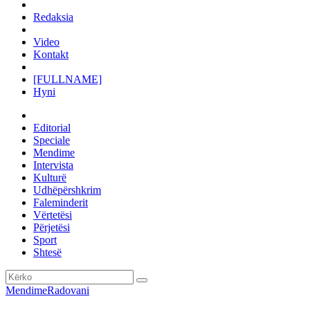
Redaksia
Video
Kontakt
[FULLNAME]
Hyni
Editorial
Speciale
Mendime
Intervista
Kulturë
Udhëpërshkrim
Faleminderit
Vërtetësi
Përjetësi
Sport
Shtesë
Mendime
Radovani