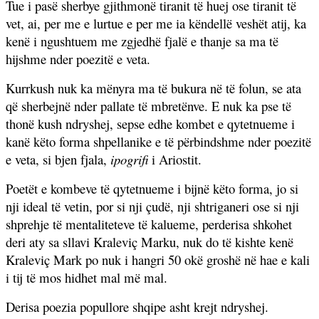
Tue i pasë sherbye gjithmonë tiranit të huej ose tiranit të
vet, ai, per me e lurtue e per me ia këndellë veshët atij, ka
kenë i ngushtuem me zgjedhë fjalë e thanje sa ma të
hijshme nder poezitë e veta.
Kurrkush nuk ka mënyra ma të bukura në të folun, se ata
që sherbejnë nder pallate të mbretënve. E nuk ka pse të
thonë kush ndryshej, sepse edhe kombet e qytetnueme i
kanë këto forma shpellanike e të përbindshme nder poezitë
e veta, si bjen fjala,
ipogrifi
i Ariostit.
Poetët e kombeve të qytetnueme i bijnë këto forma, jo si
nji ideal të vetin, por si nji çudë, nji shtriganeri ose si nji
shprehje të mentaliteteve të kalueme, perderisa shkohet
deri aty sa sllavi Kraleviç Marku, nuk do të kishte kenë
Kraleviç Mark po nuk i hangri 50 okë groshë në hae e kali
i tij të mos hidhet mal më mal.
Derisa poezia popullore shqipe asht krejt ndryshej.