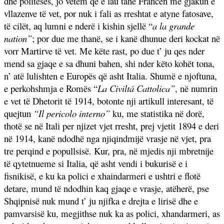
dhe politesës, jo vetem që e lau tanë Francën me gjakun e
vllazenve të vet, por nuk i fali as rreshtat e atyne fatosave,
të cilët, aq lumni e nderë i kishin sjellë “
a la grande
nation”
; por due me thanë, se i kanë dhunue deri kockat në
vorr Martirve të vet. Me këte rast, po due t’ ju qes nder
mend sa gjaqe e sa dhuni bahen, shi nder këto kohët tona,
n’ atë lulishten e Europës që asht Italia. Shumë e njoftuna,
e perkohshmja e Romës “
La Civiltá Cattolica”
, në numrin
e vet të Dhetorit të 1914, botonte nji artikull interesant, të
quejtun
“Il pericolo interno”
ku, me statistika në dorë,
thotë se në Itali per njizet vjet rresht, prej vjetit 1894 e deri
në 1914, kanë ndodhë nga njiqindmijë vrasje në vjet, pra
tre perqind e popullsisë. Kur, pra, në mjedis nji mbretnije
të qytetnueme si Italia, që asht vendi i bukurisë e i
fisnikisë, e ku ka polici e xhaindarmeri e ushtri e flotë
detare, mund të ndodhin kaq gjaqe e vrasje, atëherë, pse
Shqipnisë nuk mund t’ ju njifka e drejta e lirisë dhe e
pamvarsisë ku, megjithse nuk ka as polici, xhandarmeri, as