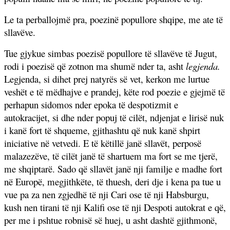
Le ta perballojmë pra, poezinë popullore shqipe, me ate të
sllavëve.
Tue gjykue simbas poezisë popullore të sllavëve të Jugut,
rodi i poezisë që zotnon ma shumë nder ta, asht
legjenda.
Legjenda, si dihet prej natyrës së vet, kerkon me lurtue
veshët e të mëdhajve e prandej, këte rod poezie e gjejmë të
perhapun sidomos nder epoka të despotizmit e
autokracijet, si dhe nder popuj të cilët, ndjenjat e lirisë nuk
i kanë fort të shqueme, gjithashtu që nuk kanë shpirt
iniciative në vetvedi. E të këtillë janë sllavët, perposë
malazezëve, të cilët janë të shartuem ma fort se me tjerë,
me shqiptarë. Sado që sllavët janë nji familje e madhe fort
në Europë, megjithkëte, të thuesh, deri dje i kena pa tue u
vue pa za nen zgjedhë të nji Cari ose të nji Habsburgu,
kush nen tirani të nji Kalifi ose të nji Despoti autokrat e që,
per me i pshtue robnisë së huej, u asht dashtë gjithmonë,