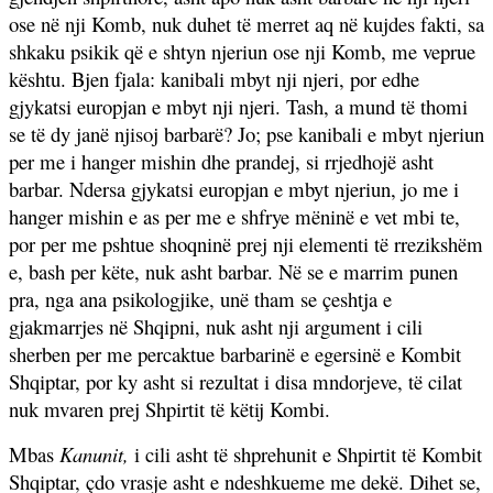
ose në nji Komb, nuk duhet të merret aq në kujdes fakti, sa
shkaku psikik që e shtyn njeriun ose nji Komb, me veprue
kështu. Bjen fjala: kanibali mbyt nji njeri, por edhe
gjykatsi europjan e mbyt nji njeri. Tash, a mund të thomi
se të dy janë njisoj barbarë? Jo; pse kanibali e mbyt njeriun
per me i hanger mishin dhe prandej, si rrjedhojë asht
barbar. Ndersa gjykatsi europjan e mbyt njeriun, jo me i
hanger mishin e as per me e shfrye mëninë e vet mbi te,
por per me pshtue shoqninë prej nji elementi të rrezikshëm
e, bash per këte, nuk asht barbar. Në se e marrim punen
pra, nga ana psikologjike, unë tham se çeshtja e
gjakmarrjes në Shqipni, nuk asht nji argument i cili
sherben per me percaktue barbarinë e egersinë e Kombit
Shqiptar, por ky asht si rezultat i disa mndorjeve, të cilat
nuk mvaren prej Shpirtit të këtij Kombi.
Mbas
Kanunit,
i cili asht të shprehunit e Shpirtit të Kombit
Shqiptar, çdo vrasje asht e ndeshkueme me dekë. Dihet se,