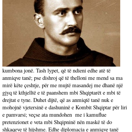
kumbona jonë. Tash lypet, që të ndieni edhe atë të
anmiqve tanë; pse dishroj që të thelloni me mend sa ma
mirë këte çeshtje, për me mujtë masandej me dhanë një
gjyq të kthjelltë e të paanshem mbi Shqiptarët e mbi të
drejtat e tyne. Duhet dijtë, që as anmiqtë tanë nuk e
mohojnë vjetersinë e dashuninë e Kombit Shqiptar për liri
e pamvarsi; veçse ata mundohen
me i kamuflue
pretenzionet e veta mbi Shqipninë nën maskë të do
shkaqeve të hijshme. Edhe diplomacia e anmiqve tanë