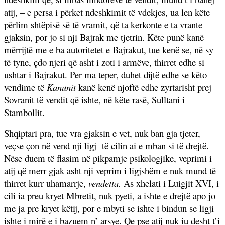
atij, – e persa i përket ndeshkimit të vdekjes, ua len këte
përlim shtëpisë së të vramit, që ta kerkonte e ta vrante
gjaksin, por jo si nji Bajrak me tjetrin. Këte punë kanë
mërrijtë me e ba autoritetet e Bajrakut, tue kenë se, në sy
të tyne, çdo njeri që asht i zoti i armëve, thirret edhe si
ushtar i Bajrakut. Per ma teper, duhet dijtë edhe se këto
vendime të
Kanunit
kanë kenë njoftë edhe zyrtarisht prej
Sovranit të vendit që ishte, në këte rasë, Sulltani i
Stambollit.
Shqiptari pra, tue vra gjaksin e vet, nuk ban gja tjeter,
veçse çon në vend nji ligj
të cilin ai e mban si të drejtë.
Nëse duem të flasim në pikpamje psikologjike, veprimi i
atij që merr gjak asht nji veprim i ligjshëm e nuk mund të
thirret kurr uhamarrje,
vendetta.
As xhelati i Luigjit XVI, i
cili ia preu kryet Mbretit, nuk pyeti, a ishte e drejtë apo jo
me ja pre kryet këtij, por e mbyti se ishte i bindun se ligji
ishte i mirë e i bazuem n’ arsye. Qe pse atij nuk iu desht t’i