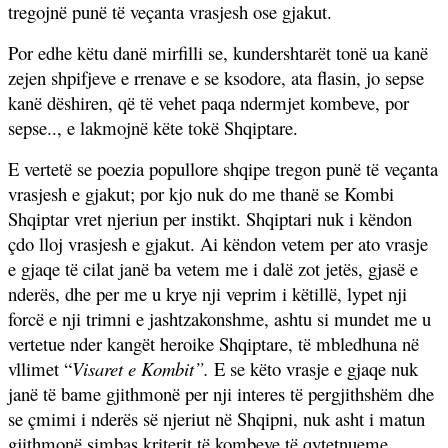
tregojnë punë të veçanta vrasjesh ose gjakut.
Por edhe këtu danë mirfilli se, kundershtarët tonë ua kanë
zejen shpifjeve e rrenave e se ksodore, ata flasin, jo sepse
kanë dëshiren, që të vehet paqa ndermjet kombeve, por
sepse.., e lakmojnë këte tokë Shqiptare.
E vertetë se poezia popullore shqipe tregon punë të veçanta
vrasjesh e gjakut; por kjo nuk do me thanë se Kombi
Shqiptar vret njeriun per instikt. Shqiptari nuk i këndon
çdo lloj vrasjesh e gjakut. Ai këndon vetem per ato vrasje
e gjaqe të cilat janë ba vetem me i dalë zot jetës, gjasë e
nderës, dhe per me u krye nji veprim i këtillë, lypet nji
forcë e nji trimni e jashtzakonshme, ashtu si mundet me u
vertetue nder kangët heroike Shqiptare, të mbledhuna në
vllimet “
Visaret e Kombit”.
E se këto vrasje e gjaqe nuk
janë të bame gjithmonë per nji interes të pergjithshëm dhe
se çmimi i nderës së njeriut në Shqipni, nuk asht i matun
gjithmonë simbas kriterit të kombeve të qytetnueme,