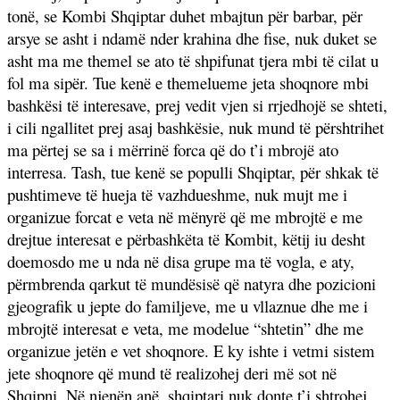
tonë, se Kombi Shqiptar duhet mbajtun për barbar, për
arsye se asht i ndamë nder krahina dhe fise, nuk duket se
asht ma me themel se ato të shpifunat tjera mbi të cilat u
fol ma sipër. Tue kenë e themelueme jeta shoqnore mbi
bashkësi të interesave, prej vedit vjen si rrjedhojë se shteti,
i cili ngallitet prej asaj bashkësie, nuk mund të përshtrihet
ma përtej se sa i mërrinë forca që do t’i mbrojë ato
interresa. Tash, tue kenë se populli Shqiptar, për shkak të
pushtimeve të hueja të vazhdueshme, nuk mujt me i
organizue forcat e veta në mënyrë që me mbrojtë e me
drejtue interesat e përbashkëta të Kombit, këtij iu desht
doemosdo me u nda në disa grupe ma të vogla, e aty,
përmbrenda qarkut të mundësisë që natyra dhe pozicioni
gjeografik u jepte do familjeve, me u vllaznue dhe me i
mbrojtë interesat e veta, me modelue “shtetin” dhe me
organizue jetën e vet shoqnore. E ky ishte i vetmi sistem
jete shoqnore që mund të realizohej deri më sot në
Shqipni. Në njenën anë, shqiptari nuk donte t’i shtrohej