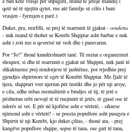
e ban këtë vrasje për shpagim, mund të jetojë mandej i
qetë në të njejtin qytet, me atë familje së cilës i bani
vrasjen - fyemjen e parë.)
Duket, pra, mirfilli, se prej të marrunit të gjakut -
vendetta
- nuk mund të thohet se Kombi Shqiptar asht barbar e nuk
asht i zoti me u qeverisë në vedi dhe i pamvarun.
Por “Jo!” thonë kundërshtarët tanë. Të metat e organizimit
shoqnor, si dhe të marrunit e gjakut në Shqipni, nuk janë të
shkaktueme prej mndorjeve të jashtëme, por rrjedhin prej
gjendjes shpirtnore të egër të Kombit Shqiptar. Me fjalë të
tjera, shqiptari vret njeriun për instikt dhe jo për nji arsye,
e cila, edhe mbas mentalitetit e bindjes së tij, të jetë e
pështetun mbi nevojë të të ruejtunit të jetës, të gjasë ose të
nderës së vet. E për në kjoftëse asht e vërtetë, - sikurse
njimend asht e vërtetë! - se poezia popullore asht pasqyra e
Shpirtit të nji Kombi, kjo duket çiltas, - thonë ata, - prej
kangëve popullore shqipe, sepse të tana, ose gati të tana,