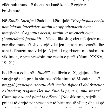
cilët nuk mund të thohet se kanë kenë të egjër e
breshtnorë.
Në
Biblën Shenjte
këndohen këto fjalë:
“Propinquus occisi
homicidam interficiet: statim ut apprehenderit eum,
interficiet...Cognatus occisi, statim ut invenerit eum
(homicidam) jugulabit.”
Në se dikush godet një tjetër me
gur dhe mund t’i shkaktojë vdekjen, ai asht një vrasës dhe
asht i dënuem me vdekje. Njeriu i ngarkuem me hakmarrë
viktimën, e vret vrasësin me rastin e parë. (Num. XXXV,
19, 21)
Po kështu edhe në
“Iliadë”,
në librin e IX, gjejmë këto
vargje që unë po i la simbas përkthimit të Montit
:”... Il
prezzo/ Qualcuno accetta dell’ucciso figlio/ O del fratello;
e l’uccisor, pagata/ Del suo fallo la pena, in una stessa/
Citta dimora col placido offeso
.” (Ndëshkimin, sejcili e
pret si të drejtë për vrasjen e të birit ose të vllait; dhe ai që