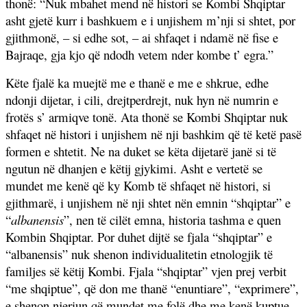
thonë: “Nuk mbahet mend në histori se Kombi Shqiptar
asht gjetë kurr i bashkuem e i unjishem m’nji si shtet, por
gjithmonë, – si edhe sot, – ai shfaqet i ndamë në fise e
Bajraqe, gja kjo që ndodh vetem nder kombe t’ egra.”
Këte fjalë ka muejtë me e thanë e me e shkrue, edhe
ndonji dijetar, i cili, drejtperdrejt, nuk hyn në numrin e
frotës s’ armiqve tonë. Ata thonë se Kombi Shqiptar nuk
shfaqet në histori i unjishem në nji bashkim që të ketë pasë
formen e shtetit. Ne na duket se këta dijetarë janë si të
ngutun në dhanjen e këtij gjykimi. Asht e vertetë se
mundet me kenë që ky Komb të shfaqet në histori, si
gjithmarë, i unjishem në nji shtet nën emnin “shqiptar” e
“
albanensis
”, nen të cilët emna, historia tashma e quen
Kombin Shqiptar. Por duhet dijtë se fjala “shqiptar” e
“albanensis” nuk shenon individualitetin etnologjik të
familjes së këtij Kombi. Fjala “shqiptar” vjen prej verbit
“me shqiptue”, që don me thanë “enuntiare”, “exprimere”,
e shenon njeriun që mundet me folë dhe me kenë kuptue