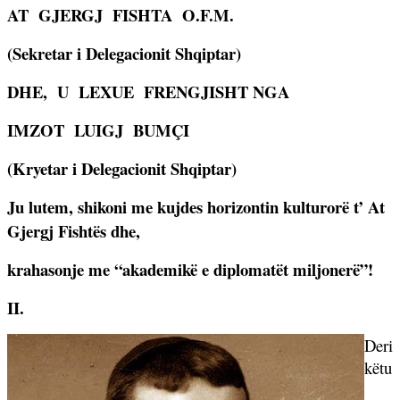
AT
GJERGJ
FISHTA
O.F.M.
(Sekretar i Delegacionit Shqiptar)
DHE,
U
LEXUE
FRENGJISHT NGA
IMZOT
LUIGJ
BUMÇI
(Kryetar i Delegacionit Shqiptar)
Ju lutem, shikoni me kujdes horizontin kulturor
ë
t’ At
Gjergj Fisht
ë
s dhe,
krahasonje me “akademik
ë
e diplomat
ët
miljoner
ë
”!
II.
Deri
këtu