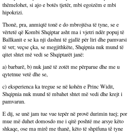
thëmelohet, si ajo e botës tjetër, mbi egoizëm e mbi
hipokrizi.
Thonë, pra, anmiqtë tonë e do mbrojtësa të tyne, se e
vërtetë që Kombi Shqiptar asht ma i vjetri ndër popuj të
Ballkanit e se ka nji dashni të gjallë për liri dhe pamvarsi
të vet; veçse çka, se megjithkëte, Shqipnia nuk mund të
qitet shtet më vedi se Shqiptarët janë:
a) barbarë, b) nuk janë të zotët me përparue dhe me u
qytetnue vetë dhe se,
c) eksperienca ka tregue se në kohën e Princ Widit,
Shqipnia nuk mund të mbahet shtet më vedi dhe krejt i
pamvarun.
E dij, se unë jam tue vue tepër në provë durimin tuej; por
mue më duhet domosdo me i qitë poshtë me arsye këto
shkaqe, ose ma mirê me thanë, këto të shpifuna tê tyne