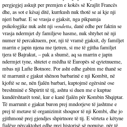
pergjegjej askujt per premjen e kokës së Krajlit Francës
dhe, as sot e kësaj ditë, kurrkush nuk thotë se ai kje nji
njeri barbar. E se vrasja e gjaksit, nga pikpamja
psikologjike nuk asht nji
vendetta
, danë edhe per faktin se
vrasja ndermjet dy familjeve hasme, nuk shtyhet në nji
numer të percaktuem, por, nji të vramë gjaksit, dy familjet
marrin e japin njena me tjetren, si me të gjitha familjet
tjera të Bajrakut, – pak a shumë, aq sa marrin e japin
ndermjet tyne, shtetet e mëdha të Europës së qytetnueme,
mbas nji Lufte Botnore. Por asht edhe gabim me thanë se
të marrunit e gjakut shënon barbarinë e nji Kombit, në
kjoftë se ne, nën fjalën barbari, kuptojmë egërsinë ose
breshtninë e Shpirtit të tij, ashtu si duen me e kuptue
kundërshtarët tonë, kur e kanë fjalën për Kombin Shqiptar.
Të marrunit e gjakut buron prej mndorjeve të jashtme e
prej të metave të organizimit shoqnor të nji Kombi, dhe jo
gjithmonë prej gjendjes shpirtnore të tij. E vërteta e këtyne
fjalëve përcaktohet edhe prej historisë së popujve, për të