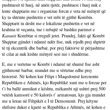
pushtuesit të huej, në anën tjetër, pushtuesi i huej nuk e
lente shqiptarin me i organizue forcat e veta në mënyrë që
ky ta shtrinte pushtetin e vet mbi të gjithë Kombin.
Shqiptarit iu desht me e lokalizue pushtetin e vet në
krahina të veçanta, tue i mbajtë së bashku parimet e
Kanunit
Kombtar si rregull jetet. Prandej, fakti që Kombi
Shqiptar gjindet i ndamë ndër fise, nuk rrjedh prej shpirtit
të tij ekcentrik dhe barbar, por prej faktorve të përjashtme
të cilat ai nuk kishte mënyrë sesi me i shndërrue.
E, me e vertetue se Kombi i ndamë në shumë fise asht
gjithmonë barbar, mundet me u vërtetue edhe prej
historisë. Në kohen kur Filipi i Maqedonisë kercnonte
Republiken e Athinës, kjo Republikë xuni me u forcue per
t’i ba ballë anmikut e kështu, mëkambi nji ushtri prej 500
vetësh kamsorë e 50 kalorës t’ armatosun, kjo gja mundet
me u lexue në Filipikët e I të Demostenit. Prej këtyne
shifrave duket e kjartë se Republika e Athinës, në kohen e