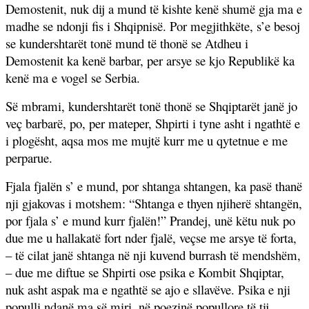
Demostenit, nuk dij a mund të kishte kenë shumë gja ma e
madhe se ndonji fis i Shqipnisë. Por megjithkëte, s’e besoj
se kundershtarët tonë mund të thonë se Atdheu i
Demostenit ka kenë barbar, per arsye se kjo Republikë ka
kenë ma e vogel se Serbia.
Së mbrami, kundershtarët tonë thonë se Shqiptarët janë jo
veç barbarë, po, per mateper, Shpirti i tyne asht i ngathtë e
i plogësht, aqsa mos me mujtë kurr me u qytetnue e me
perparue.
Fjala fjalën s’ e mund, por shtanga shtangen, ka pasë thanë
nji gjakovas i motshem: “Shtanga e thyen njiherë shtangën,
por fjala s’ e mund kurr fjalën!” Prandej, unë këtu nuk po
due me u hallakatë fort nder fjalë, veçse me arsye të forta,
– të cilat janë shtanga në nji kuvend burrash të mendshëm,
– due me diftue se Shpirti ose psika e Kombit Shqiptar,
nuk asht aspak ma e ngathtë se ajo e sllavëve. Psika e nji
populli ndanë ma së miri, në poezinë popullore të tij.