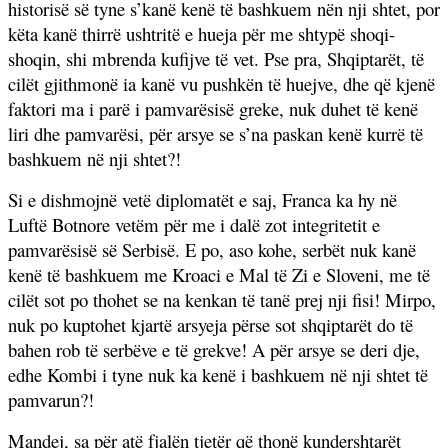
historisë së tyne s’kanë kenë të bashkuem nën nji shtet, por
këta kanë thirrë ushtritë e hueja për me shtypë shoqi-
shoqin, shi mbrenda kufijve të vet. Pse pra, Shqiptarët, të
cilët gjithmonë ia kanë vu pushkën të huejve, dhe që kjenë
faktori ma i parë i pamvarësisë greke, nuk duhet të kenë
liri dhe pamvarësi, për arsye se s’na paskan kenë kurrë të
bashkuem në nji shtet?!
Si e dishmojnë vetë diplomatët e saj, Franca ka hy në
Luftë Botnore vetëm për me i dalë zot integritetit e
pamvarësisë së Serbisë. E po, aso kohe, serbët nuk kanë
kenë të bashkuem me Kroaci e Mal të Zi e Sloveni, me të
cilët sot po thohet se na kenkan të tanë prej nji fisi! Mirpo,
nuk po kuptohet kjartë arsyeja përse sot shqiptarët do të
bahen rob të serbëve e të grekve! A për arsye se deri dje,
edhe Kombi i tyne nuk ka kenë i bashkuem në nji shtet të
pamvarun?!
Mandej, sa për atë fjalën tjetër që thonë kundershtarët