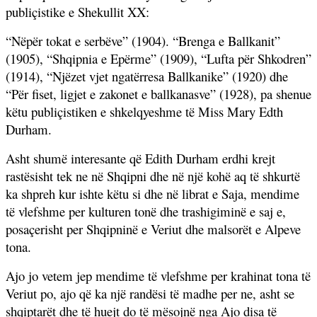
publiçistike e Shekullit XX:
“Nëpër tokat e serbëve” (1904). “Brenga e Ballkanit”
(1905), “Shqipnia e Epërme” (1909), “Lufta për Shkodren”
(1914), “Njëzet vjet ngatërresa Ballkanike” (1920) dhe
“Për fiset, ligjet e zakonet e ballkanasve” (1928), pa shenue
këtu publiçistiken e shkelqyeshme të Miss Mary Edth
Durham.
Asht shumë interesante që Edith Durham erdhi krejt
rastësisht tek ne në Shqipni dhe në një kohë aq të shkurtë
ka shpreh kur ishte këtu si dhe në librat e Saja, mendime
të vlefshme per kulturen tonë dhe trashigiminë e saj e,
posaçerisht per Shqipninë e Veriut dhe malsorët e Alpeve
tona.
Ajo jo vetem jep mendime të vlefshme per krahinat tona të
Veriut po, ajo që ka një randësi të madhe per ne, asht se
shqiptarët dhe të huejt do të mësojnë nga Ajo disa të