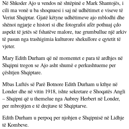
Në Shkoder Ajo u vendos në shtëpinë e Mark Shantojës, i
cili ma vonë u ba shoqnuesi i saj në udhëtimet e viseve të
Veriut Shqiptar. Gjatë këtyne udhëtimeve ajo mblodhi dhe
shënoi ngjarje e histori si dhe fotografoi afër pothuaj çdo
aspekt të jetës së fshatëve malore, tue grumbullue një arkiv
të pasun nga trashigimia kulturore shekullore e qytetit të
vjeter.
Mary Edith Durham që në momentet e para të ardhjes në
Shqipni tregon se Ajo asht shumë e perkushtueme per
çështjen Shqiptare.
Mbas Luftës së Parë Botnore Edith Durham u kthye në
Londer dhe në vitin 1918, ishte sekretare e Shoqatës Angli
– Shqipni që u themelue nga Aubrey Herbert në Londer,
per mbrojtjen e të drejtave të Shqiptarve.
Edith Durham u perpoq per njohjen e Shqipnisë në Lidhje
të Kombeve.