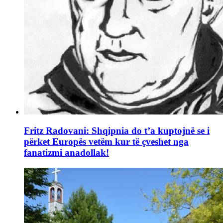
Fritz Radovani: Shqipnia do t’a kuptojnë se i
përket Europës vetëm kur të çveshet nga
fanatizmi anadollak!