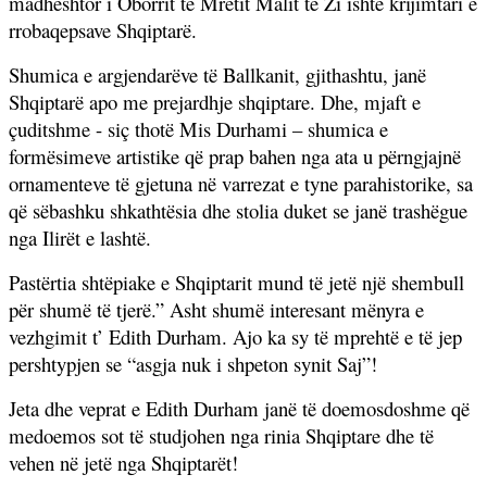
madhështor i Oborrit të Mretit Malit të Zi ishte krijimtari e
rrobaqepsave Shqiptarë.
Shumica e argjendarëve të Ballkanit, gjithashtu, janë
Shqiptarë apo me prejardhje shqiptare. Dhe, mjaft e
çuditshme - siç thotë Mis Durhami – shumica e
formësimeve artistike që prap bahen nga ata u përngjajnë
ornamenteve të gjetuna në varrezat e tyne parahistorike, sa
që sëbashku shkathtësia dhe stolia duket se janë trashëgue
nga Ilirët e lashtë.
Pastërtia shtëpiake e Shqiptarit mund të jetë një shembull
për shumë të tjerë.” Asht shumë interesant mënyra e
vezhgimit t’ Edith Durham. Ajo ka sy të mprehtë e të jep
pershtypjen se “asgja nuk i shpeton synit Saj”!
Jeta dhe veprat e Edith Durham janë të doemosdoshme që
medoemos sot të studjohen nga rinia Shqiptare dhe të
vehen në jetë nga Shqiptarët!