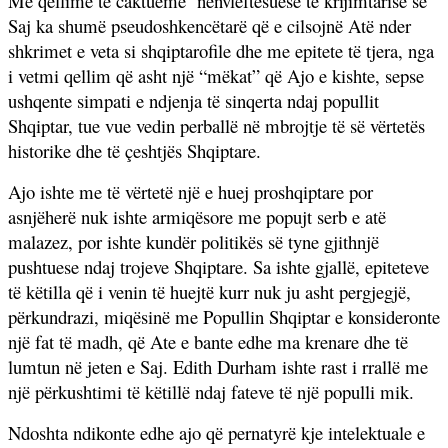
Me qëllime të caktueme
nënvleftësuese të krijimtarisë së
Saj ka shumë pseudoshkencëtarë që e cilsojnë Atë nder
shkrimet e veta si shqiptarofile dhe me epitete të tjera, nga
i vetmi qellim që asht një “mëkat” që Ajo e kishte, sepse
ushqente simpati e ndjenja të sinqerta ndaj popullit
Shqiptar, tue vue vedin perballë në mbrojtje të së vërtetës
historike dhe të çeshtjës Shqiptare.
Ajo ishte me të vërtetë një e huej proshqiptare por
asnjëherë nuk ishte armiqësore me popujt serb e atë
malazez, por ishte kundër politikës së tyne gjithnjë
pushtuese ndaj trojeve Shqiptare. Sa ishte gjallë, epiteteve
të këtilla që i venin të huejtë kurr nuk ju asht pergjegjë,
përkundrazi, miqësinë me Popullin Shqiptar e konsideronte
një fat të madh, që Ate e bante edhe ma krenare dhe të
lumtun në jeten e Saj. Edith Durham ishte rast i rrallë me
një përkushtimi të këtillë ndaj fateve të një populli mik.
Ndoshta ndikonte edhe ajo që pernatyrë kje intelektuale e