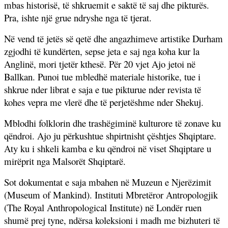
mbas historisë, të shkruemit e saktë të saj dhe pikturës.
Pra, ishte një grue ndryshe nga të tjerat.
Në vend të jetës së qetë dhe angazhimeve artistike Durham
zgjodhi të kundërten, sepse jeta e saj nga koha kur la
Anglinë, mori tjetër kthesë. Për 20 vjet Ajo jetoi në
Ballkan. Punoi tue mbledhë materiale historike, tue i
shkrue nder librat e saja e tue pikturue nder revista të
kohes vepra me vlerë dhe të perjetëshme nder Shekuj.
Mblodhi folklorin dhe trashëgiminë kulturore të zonave ku
qëndroi. Ajo ju përkushtue shpirtnisht çështjes Shqiptare.
Aty ku i shkeli kamba e ku qëndroi në viset Shqiptare u
mirëprit nga Malsorët Shqiptarë.
Sot dokumentat e saja mbahen në Muzeun e Njerëzimit
(Museum of Mankind). Instituti Mbretëror Antropologjik
(The Royal Anthropological Institute) në Londër ruen
shumë prej tyne, ndërsa koleksioni i madh me bizhuteri të