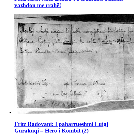
vazhdon me rrahë!
Fritz Radovani: I paharrueshmi Luigj
Gurakuqi – Hero i Kombit (2)