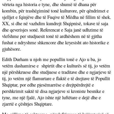
vërteta nga historia e tyne, dhe shumë të dhana për
kombin, për trashëgiminë tonë kulturore, për qëndrimet e
sjelljet e fqinjëve dhe të Fuqive të Mëdha në fillim të shek.
XX, si dhe në vazhdim kundrejt Shqipnisë, tokave té saja
dhe qeverisjes sonë. Referencat e Saja janë udhzime të
vlefshme per studjuesit tonë të ardhëshem në të gjitha
fushat e ndryshme shkencore dhe kryesisht ato historike e
gjuhësore.
Edith Durham u njoh me popullin tonë e Ajo u ba, jo
vetëm dashamirse e
shpirtit dhe e kulturës së tij, jo vetëm
një përshkruese dhe studjuese e traditave dhe e ngjarjeve të
tij, jo vetëm një flamurtare e flaktë e të drejtave të Popullit
Shqiptar, por edhe pjesëmarrëse e drejtpërdrejtë e
pershkrimit saktë të disa ngjarjeve si kroniste besnike e
tyne, me një fjalë, Ajo ishte një luftëtare e dejë dhe e
zjarrtë e çështjes Shqiptare.