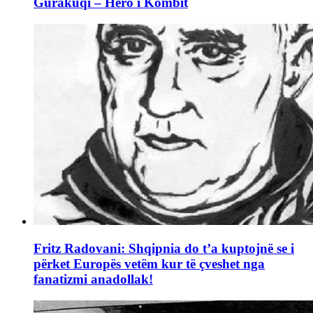
Gurakuqi – Hero i Kombit
Fritz Radovani: Shqipnia do t’a kuptojnë se i
përket Europës vetëm kur të çveshet nga
fanatizmi anadollak!