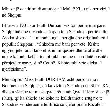
Mbas një qendrimi disamujor në Mal të Zi, u nis per vizitë
në Shqipni.
Ishte viti 1901 kur Edith Durham viziton perherë të parë
Shqipninë dhe u vendos në qytetin e Shkodres, per të cilin
Ajo ka shkrue: ‘U mahnita nga energjia dhe origjinaliteti i
popullit Shqiptar... “Shkodra më bani për vete. Kishte
ngjyrë, jetë, art. Banorët ishin miqësorë dhe të aftë dhe,
nuk e kalonin kohën tue pi raki apo tue u sorollatë poshtë e
përpjetë rrugave, si në Cetinë. Kishte mbi vete diçka të
njerëzishme”.
Mendoj se:“Miss Edith DURHAM asht personi ma i
Nderuem jo Shqiptar, që ka vizitue Shkodren në Shek. XX,
dhe ka vlersue tej mase qytetarët e atij Qyteti Hero si asnjë
i huej, që ka shkelë aso kohe në kalldramet e rrugave të
Shkodres së nderueme të Ilirisë së vjeter pranë Rozafës!”