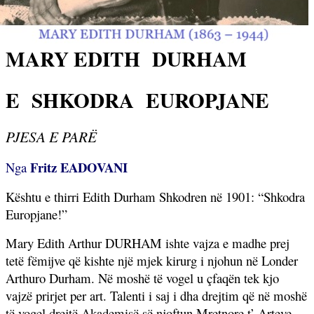
MARY EDITH DURHAM
E
SHKODRA
EUROPJANE
PJESA E PARË
Fritz EADOVANI
Nga
Kështu e thirri Edith Durham Shkodren në 1901: “Shkodra
Europjane!”
Mary Edith Arthur DURHAM ishte vajza e madhe prej
tetë fëmijve që kishte një mjek kirurg i njohun në Londer
Arthuro Durham. Në moshë të vogel u çfaqën tek kjo
vajzë prirjet per art. Talenti i saj i dha drejtim që në moshë
të vogel drejtë Akademisë së njoftun Mretnore t’ Arteve.