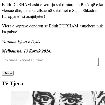
Edith DURHAM asht e vetmja shkrimtare në Botë, që e ka
vlersue dhe, që e ka cilsue në shkrimet e Saja “Shkodren
Europjane” si asnjëtjeter!
Vlera e veprave qendron se Edith DURHAM asnjëherë nuk
ka gabue!
Vazhdon Pjesa e Dytë.
Melbourne, 13 Korrik 2024.
Dërgo
Të Tjera