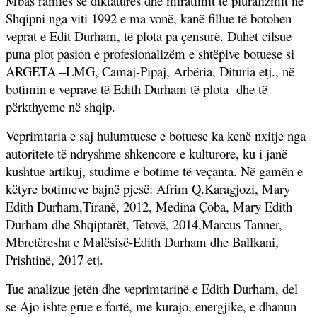
Mbas ramies së diktaturës dhe miratimit të pluralizmit në
Shqipni nga viti 1992 e ma vonë, kanë fillue të botohen
veprat e Edit Durham, të plota pa çensurë. Duhet cilsue
puna plot pasion e profesionalizëm e shtëpive botuese si
ARGETA –LMG, Camaj-Pipaj, Arbëria, Dituria etj., në
botimin e veprave të Edith Durham të plota
dhe të
përkthyeme në shqip.
Veprimtaria e saj hulumtuese e botuese ka kenë nxitje nga
autoritete të ndryshme shkencore e kulturore, ku i janë
kushtue artikuj, studime e botime të veçanta. Në gamën e
këtyre botimeve bajnë pjesë: Afrim Q.Karagjozi, Mary
Edith Durham,Tiranë, 2012, Medina Çoba, Mary Edith
Durham dhe Shqiptarët, Tetovë, 2014,Marcus Tanner,
Mbretëresha e Malësisë-Edith Durham dhe Ballkani,
Prishtinë, 2017 etj.
Tue analizue jetën dhe veprimtarinë e Edith Durham, del
se Ajo ishte grue e fortë, me kurajo, energjike, e dhanun