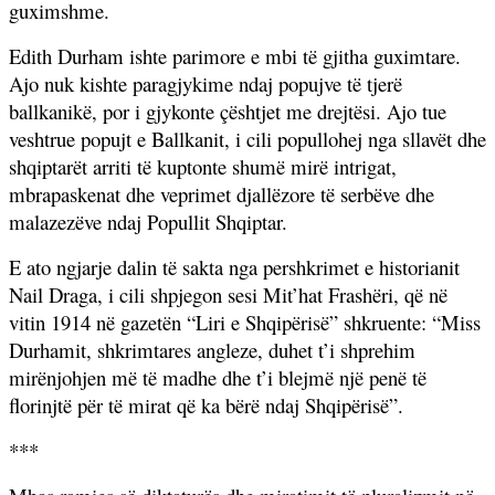
guximshme.
Edith Durham ishte parimore e mbi të gjitha guximtare.
Ajo nuk kishte paragjykime ndaj popujve të tjerë
ballkanikë, por i gjykonte çështjet me drejtësi. Ajo tue
veshtrue popujt e Ballkanit, i cili popullohej nga sllavët dhe
shqiptarët arriti të kuptonte shumë mirë intrigat,
mbrapaskenat dhe veprimet djallëzore të serbëve dhe
malazezëve ndaj Popullit Shqiptar.
E ato ngjarje dalin të sakta nga pershkrimet e historianit
Nail Draga, i cili shpjegon sesi Mit’hat Frashëri, që në
vitin 1914 në gazetën “Liri e Shqipërisë” shkruente: “Miss
Durhamit, shkrimtares angleze, duhet t’i shprehim
mirënjohjen më të madhe dhe t’i blejmë një penë të
florinjtë për të mirat që ka bërë ndaj Shqipërisë”.
***