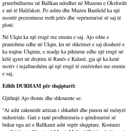
grumbullueme në Ballkan ndodhet në Muzeun e Oksfordit
e atë të Halifaksit. Po ashtu dhe Muzeu Banfield ka një
mostër prezentuese rreth jetës dhe veprimtarisë së saj të
plotë.
Në Ulqin ka një rrugë me emnin e saj. Ajo ishte e
pranishme edhe në Ulqin, ku në shkrimet e saj disaherë e
ka trajtue Ulqinin, e madje ka pikturue edhe një rrugë në
këtë qytet në drejtim të Ranës e Kalasë, gja që ka kenë
motiv i mjaftueshëm që një rrugë të emërtohet me emnin
e saj,
Edith DURHAM për shqiptarët
:
Gjithnjë Ajo thonte dhe shkruente se:
“Ai asht zakonisht artizan i shkathët dhe punon në mënyrë
industriale. Gati e tanë prodhimtaria e qëndistarisë së
bukur nga ari e Ballkanit asht vepër shqiptare. Kostumi