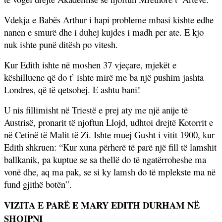
Vdekja e Babës Arthur i hapi probleme mbasi kishte edhe
nanen e smurë dhe i duhej kujdes i madh per ate. E kjo
nuk ishte punë ditësh po vitesh.
Kur Edith ishte në moshen 37 vjeçare, mjekët e
këshilluene që do t’ ishte mirë me ba një pushim jashta
Londres, që të qetsohej. E ashtu bani!
U nis fillimisht në Triestë e prej aty me një anije të
Austrisë, pronarit të njoftun Llojd, udhtoi drejtë Kotorrit e
në Cetinë të Malit të Zi. Ishte muej Gusht i vitit 1900, kur
Edith shkruen: “Kur xuna përherë të parë një fill të lamshit
ballkanik, pa kuptue se sa thellë do të ngatërroheshe ma
vonë dhe, aq ma pak, se si ky lamsh do të mplekste ma në
fund gjithë botën”.
VIZITA E PARË E MARY EDITH DURHAM NË
SHQIPNI