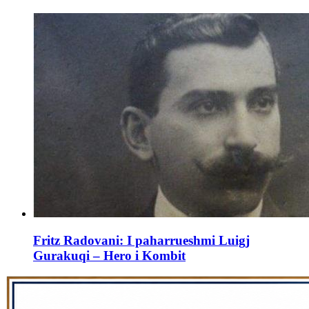
Fritz Radovani: I paharrueshmi Luigj
Gurakuqi – Hero i Kombit