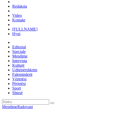
Redaksia
Video
Kontakt
[FULLNAME]
Hyni
Editorial
Speciale
Mendime
Intervista
Kulturë
Udhëpërshkrim
Faleminderit
Vërtetësi
Përjetësi
Sport
Shtesë
Mendime
Radovani