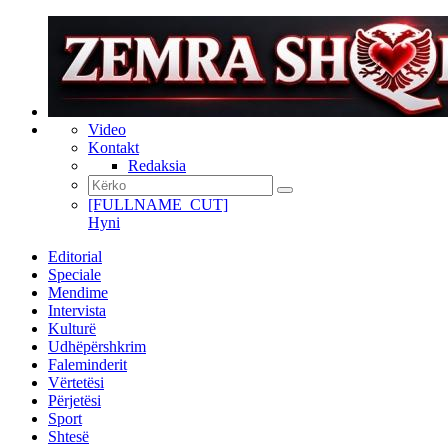
Video
Kontakt
Redaksia
[FULLNAME_CUT]
Hyni
Editorial
Speciale
Mendime
Intervista
Kulturë
Udhëpërshkrim
Faleminderit
Vërtetësi
Përjetësi
Sport
Shtesë