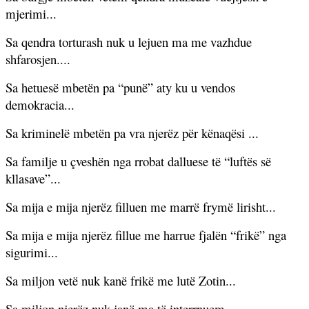
mjerimi...
Sa qendra torturash nuk u lejuen ma me vazhdue
shfarosjen....
Sa hetuesë mbetën pa “punë” aty ku u vendos
demokracia...
Sa kriminelë mbetën pa vra njerëz për kënaqësi ...
Sa familje u çveshën nga rrobat dalluese të “luftës së
kllasave”...
Sa mija e mija njerëz filluen me marrë frymë lirisht...
Sa mija e mija njerëz fillue me harrue fjalën “frikë” nga
sigurimi...
Sa miljon vetë nuk kanë frikë me lutë Zotin...
Sa miljon njerëz nuk janë ma të interrnuem...