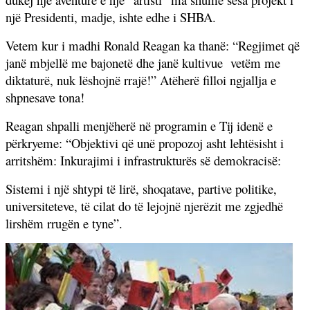
një Presidenti, madje, ishte edhe i SHBA.
Vetem kur i madhi Ronald Reagan ka thanë: “Regjimet që
janë mbjellë me bajonetë dhe janë kultivue
vetëm me
diktaturë, nuk lëshojnë rrajë!” Atëherë filloi ngjallja e
shpnesave tona!
Reagan shpalli menjëherë në programin e Tij idenë e
përkryeme: “Objektivi që unë propozoj asht lehtësisht i
arritshëm: Inkurajimi i infrastrukturës së demokracisë:
Sistemi i një shtypi të lirë, shoqatave, partive politike,
universiteteve, të cilat do të lejojnë njerëzit me zgjedhë
lirshëm rrugën e tyne”.