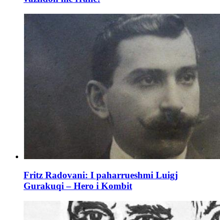
Fritz Radovani: I paharrueshmi Luigj
Gurakuqi – Hero i Kombit