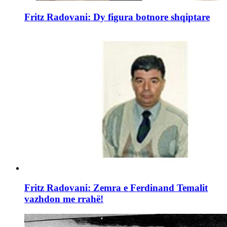
Fritz Radovani: Dy figura botnore shqiptare
Fritz Radovani: Zemra e Ferdinand Temalit
vazhdon me rrahë!