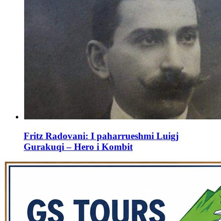
Fritz Radovani: I paharrueshmi Luigj
Gurakuqi – Hero i Kombit