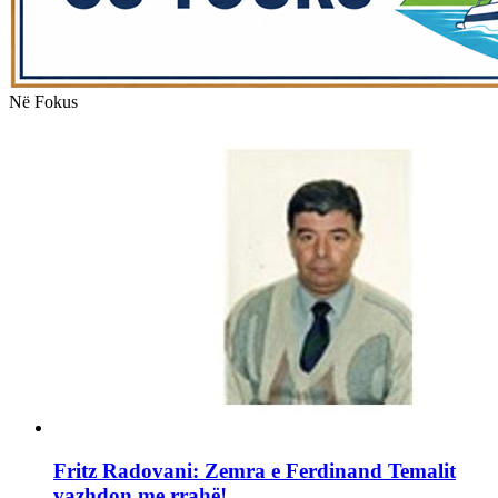
Në Fokus
Fritz Radovani: Zemra e Ferdinand Temalit
vazhdon me rrahë!