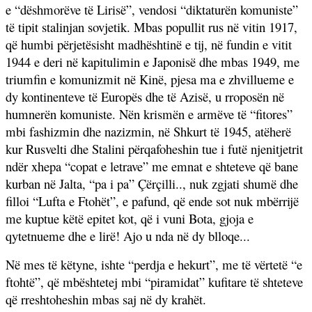
e “dëshmorëve të Lirisë”, vendosi “diktaturën komuniste”
të tipit stalinjan sovjetik. Mbas popullit rus në vitin 1917,
që humbi përjetësisht madhështinë e tij, në fundin e vitit
1944 e deri në kapitulimin e Japonisë dhe mbas 1949, me
triumfin e komunizmit në Kinë, pjesa ma e zhvillueme e
dy kontinenteve të Europës dhe të Azisë, u rroposën në
humnerën komuniste. Nën krismën e armëve të “fitores”
mbi fashizmin dhe nazizmin, në Shkurt të 1945, atëherë
kur Rusvelti dhe Stalini përqafoheshin tue i futë njenitjetrit
ndër xhepa “copat e letrave” me emnat e shteteve që bane
kurban në Jalta, “pa i pa” Çërçilli.., nuk zgjati shumë dhe
filloi “Lufta e Ftohët”, e pafund, që ende sot nuk mbërrijë
me kuptue këtë epitet kot, që i vuni Bota, gjoja e
qytetnueme dhe e lirë! Ajo u nda në dy blloqe...
Në mes të këtyne, ishte “perdja e hekurt”, me të vërtetë “e
ftohtë”, që mbështetej mbi “piramidat” kufitare të shteteve
që rreshtoheshin mbas saj në dy krahët.