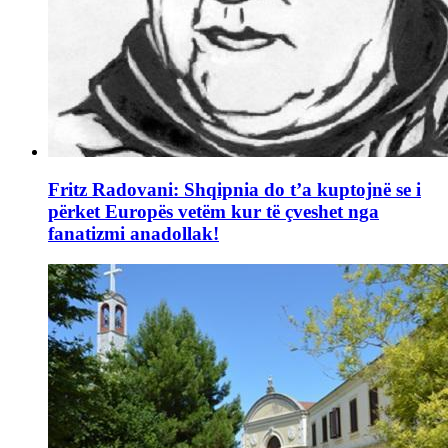
Fritz Radovani: Shqipnia do t’a kuptojnë se i
përket Europës vetëm kur të çveshet nga
fanatizmi anadollak!