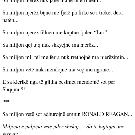
Sa miljon njerëz bijnë me fjetë pa frikë se i troket dera
natën...
Sa miljon njerëz filluen me kuptue fjalën “Liri”....
Sa miljon qej ujq nuk shkyejnë ma njerëz...
Sa miljon ml. tel me ferra nuk rrethojnë ma njerëzimin...
Sa miljon vetë nuk mendojnë ma veç me ngranë...
E sa klerikë nga të gjitha besimet mendojnë sot per
Shqipni ?!
***
Sa miljon vetë sot adhurojnë emnin RONALD REAGAN...
Miljona e miljona vetë ndër shekuj..,
do të kujtojnë me
respekt