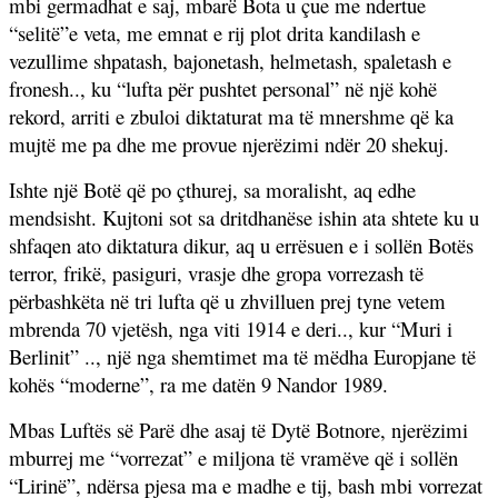
mbi germadhat e saj, mbarë Bota u çue me ndertue
“selitë”e veta, me emnat e rij plot drita kandilash e
vezullime shpatash, bajonetash, helmetash, spaletash e
fronesh.., ku “lufta për pushtet personal” në një kohë
rekord, arriti e zbuloi diktaturat ma të mnershme që ka
mujtë me pa dhe me provue njerëzimi ndër 20 shekuj.
Ishte një Botë që po çthurej, sa moralisht, aq edhe
mendsisht. Kujtoni sot sa dritdhanëse ishin ata shtete ku u
shfaqen ato diktatura dikur, aq u errësuen e i sollën Botës
terror, frikë, pasiguri, vrasje dhe gropa vorrezash të
përbashkëta në tri lufta që u zhvilluen prej tyne vetem
mbrenda 70 vjetësh, nga viti 1914 e deri.., kur “Muri i
Berlinit” .., një nga shemtimet ma të mëdha Europjane të
kohës “moderne”, ra me datën 9 Nandor 1989.
Mbas Luftës së Parë dhe asaj të Dytë Botnore, njerëzimi
mburrej me “vorrezat” e miljona të vramëve që i sollën
“Lirinë”, ndërsa pjesa ma e madhe e tij, bash mbi vorrezat