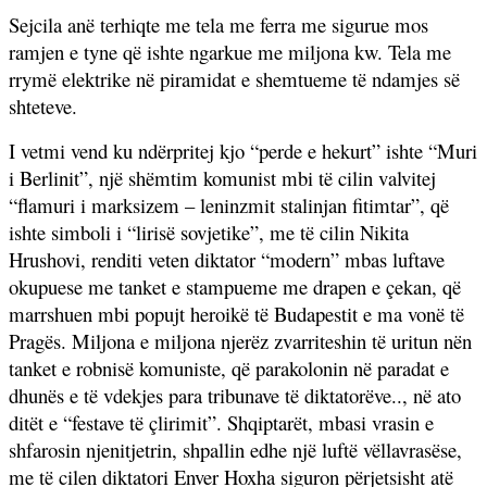
Sejcila anë terhiqte me tela me ferra me sigurue mos
ramjen e tyne që ishte ngarkue me miljona kw. Tela me
rrymë elektrike në piramidat e shemtueme të ndamjes së
shteteve.
I vetmi vend ku ndërpritej kjo “perde e hekurt” ishte “Muri
i Berlinit”, një shëmtim komunist mbi të cilin valvitej
“flamuri i marksizem – leninzmit stalinjan fitimtar”, që
ishte simboli i “lirisë sovjetike”, me të cilin Nikita
Hrushovi, renditi veten diktator “modern” mbas luftave
okupuese me tanket e stampueme me drapen e çekan, që
marrshuen mbi popujt heroikë të Budapestit e ma vonë të
Pragës. Miljona e miljona njerëz zvarriteshin të uritun nën
tanket e robnisë komuniste, që parakolonin në paradat e
dhunës e të vdekjes para tribunave të diktatorëve.., në ato
ditët e “festave të çlirimit”. Shqiptarët, mbasi vrasin e
shfarosin njenitjetrin, shpallin edhe një luftë vëllavrasëse,
me të cilen diktatori Enver Hoxha siguron përjetsisht atë