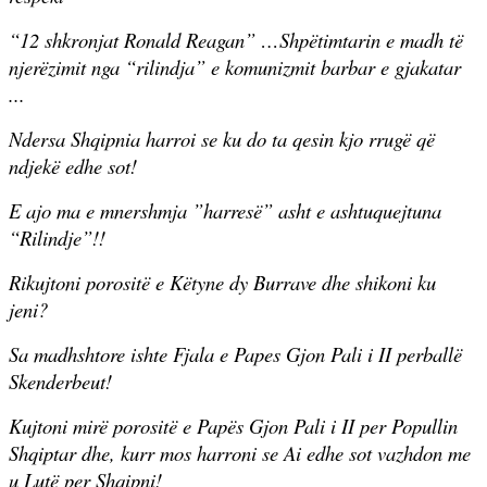
“12 shkronjat Ronald Reagan” …Shpëtimtarin e madh të
njerëzimit nga “rilindja” e komunizmit barbar e gjakatar
...
Ndersa Shqipnia harroi se ku do ta qesin kjo rrugë që
ndjekë edhe sot!
E ajo ma e mnershmja ”harresë” asht e ashtuquejtuna
“Rilindje”!!
Rikujtoni porositë e Këtyne dy Burrave dhe shikoni ku
jeni?
Sa madhshtore ishte Fjala e Papes Gjon Pali i II perballë
Skenderbeut!
Kujtoni mirë porositë e Papës Gjon Pali i II per Popullin
Shqiptar dhe, kurr mos harroni se Ai edhe sot vazhdon me
u Lutë per Shqipni!