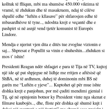
kolltuk të flliqun, mbi ma shumëse 450.000 viktima të
vramë, të zhdukun dhe të masakruem, ndaj të cilëve
shpallë edhe “luftën e kllasave” për shfarosjen edhe të
mbasardhësve të tyne.., ndoshta krejt e veçantë dhe e
pashpirt si në asnjë vend tjetër komunist të Europës
Lindore.
Mendja e njeriut vjen dita e ditës tue zvoglue vizionin e
saj... Shpresat e Popullit sa vinin e shuheshin...zhduken si
mos t’ ishin!
Presidenti Reagan ndër shfaqjet e para të Tija në TV, kujtoj
një ide që pat shpjegue në lidhje me rritjen e aftësisë që
ShBA, në të ardhmen, duhej të dominonin mbi BS në
garën me “Luftën e yjeve”... Kuptohet që për mue ishte
dishka krejt e panjohun, por më çuditi mendimi gjenial i
Tij, që në opinjonin botnor ky President vinte nga skenat e
filmave kaubojës.., dhe, fliste për dishka që shumë kujt i
dukej një aventurë e një “artisti” ma shumë sesa projekt i