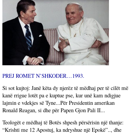
PREJ ROMET N’SHKODER…1993.
Si sot kujtoj: Janë këta dy njerëz të mëdhaj per të cilët më
kanë rrigue lotët pa e kuptue pse, kur unë kam ndigjue
lajmin e vdekjes së Tyne...Për Presidentin amerikan
Ronald Reagan, si dhe për Papen Gjon Pali II...
Teologët e mëdhaj të Botës shpesh përsërisin një thanje:
“Krishti me 12 Apostuj, ka ndryshue një Epokë”.., dhe