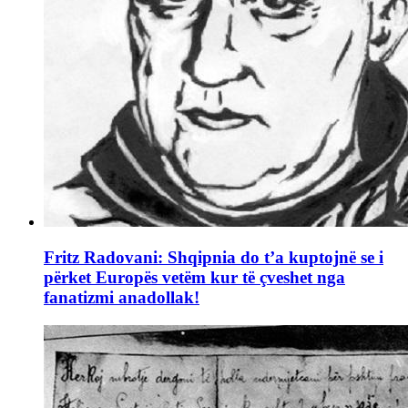
Fritz Radovani: Shqipnia do t’a kuptojnë se i
përket Europës vetëm kur të çveshet nga
fanatizmi anadollak!