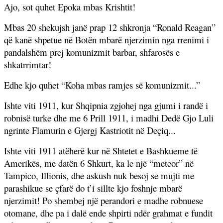
Ajo, sot quhet Epoka mbas Krishtit!
Mbas 20 shekujsh janë prap 12 shkronja “Ronald Reagan”
që kanë shpetue në Botën mbarë njerzimin nga rrenimi i
pandalshëm prej komunizmit barbar, shfarosës e
shkatrrimtar!
Edhe kjo quhet “Koha mbas ramjes së komunizmit...”
Ishte viti 1911, kur Shqipnia zgjohej nga gjumi i randë i
robnisë turke dhe me 6 Prill 1911, i madhi Dedë Gjo Luli
ngrinte Flamurin e Gjergj Kastriotit në Deçiq...
Ishte viti 1911 atëherë kur në Shtetet e Bashkueme të
Amerikës, me datën 6 Shkurt, ka le një “meteor” në
Tampico, Illionis, dhe askush nuk besoj se mujti me
parashikue se çfarë do t’i sillte kjo foshnje mbarë
njerzimit! Po shembej një perandori e madhe robnuese
otomane, dhe pa i dalë ende shpirti ndër grahmat e fundit