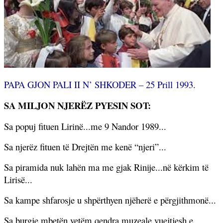
PAPA GJON PALI II N’ SHKODER – 25 Prill 1993.
SA MILJON NJERËZ PYESIN SOT:
Sa popuj fituen Lirinë...me 9 Nandor 1989...
Sa njerëz fituen të Drejtën me kenë “njeri”...
Sa piramida nuk lahën ma me gjak Rinije...në kërkim të
Lirisë...
Sa kampe shfarosje u shpërthyen njëherë e përgjithmonë...
Sa burgje mbetën vetëm qendra muzeale vuejtjesh e