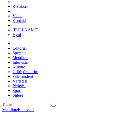
Redaksia
Video
Kontakt
[FULLNAME]
Hyni
Editorial
Speciale
Mendime
Intervista
Kulturë
Udhëpërshkrim
Faleminderit
Vërtetësi
Përjetësi
Sport
Shtesë
Mendime
Radovani