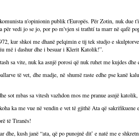
omunista n'opinionin publik t'Europës. Për Zotin, nuk due t'ik
 për vedi jo se jo, por po m'vjen si trathtí ta marr në qafë po
72, kur shkoi me dhanë pelqimin e tij tek studjo e skulptorv
u më i dashur dhe i besuar i Klerit Katolik!”.
tash sa vite, nuk ka asnjë porosi që nuk ruhet me kujdes dhe 
aballarve të vet, dhe madje, në shumë raste edhe pse kanë kalu
he sot mbas sa vitesh vazhdon mos me pranue asnjë katolik,
koha ka me vue në vendin e vet të gjithë Ata që sakrifikuene e
rë të Tiranës!
tar dhe, kush janë “ata, që po punojnë dit’ e natë me e shkre