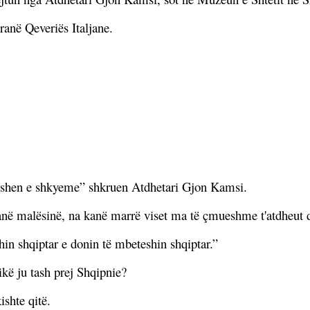
ranë Qeveriës Italjane.
ëmishen e shkyeme” shkruen Atdhetari Gjon Kamsi.
anë malësinë, na kanë marrë viset ma të çmueshme t'atdheut d
hin shqiptar e donin të mbeteshin shqiptar.”
kë ju tash prej Shqipnie?
ishte qitë.