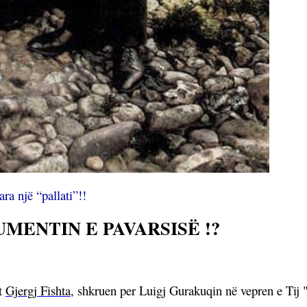
a një “pallati”!!
MENTIN E PAVARSISË !?
t
Gjergj Fishta
,
shkruen per Luigj Gurakuqin në vepren e Tij "