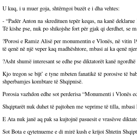
U kuq, i u muer goja, shtërngoi buzët e i dha vehtes:
- “Padër Anton na skredituen tepër keqas, na kanë deklarue k
Të kishe pse, nuk po shikojshe fort për gjak qi derdhet, se ma
?
Porosi e Ramiz Alisë per monumentin e Vlonës, në vitin 19
të qenë në një veper kaq madhështore, mbasi ai ka qenë njeri
?Asht shumë interesant se edhe pse diktatorët kanë ngordhë 
Kjo tregon se bijt’ e tyne mbeten fanatikë të porosive të b
shperbamjes kombtare të Shqipnisë.
Porosia vazhdon edhe sot perderisa “Monumenti i Vlonës ed
Shqiptarët nuk duhet të pajtohen me veprime të tilla, mbasi 
E Ata nuk janë aq pak sa kujtojnë pasuesit e vrasësve diktato
Sot Bota e qytetnueme e di mirë kush e krijoi Shtetin Shqip