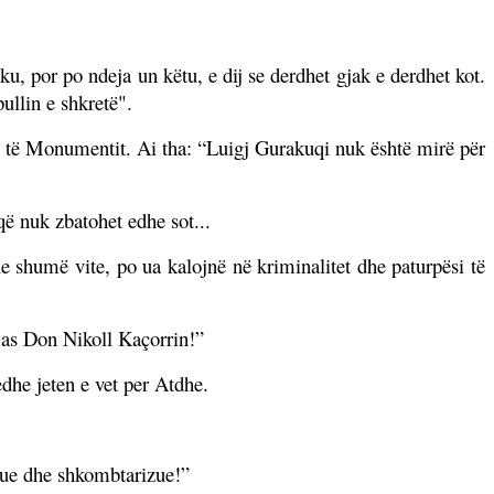
u, por po ndeja un këtu, e dij se derdhet gjak e derdhet kot.
pullin e shkretë".
e të Monumentit. Ai tha:
“Luigj Gurakuqi nuk është mirë për
që nuk zbatohet edhe sot...
e shumë vite, po ua kalojnë në kriminalitet dhe paturpësi të
 as Don Nikoll Kaçorrin!”
dhe jeten e vet per Atdhe.
tnue dhe shkombtarizue!”