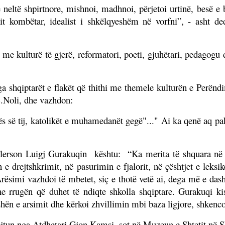
e neltë shpirtnore, mishnoi, madhnoi, përjetoi urtinë, besë e 
t kombëtar, idealist i shkëlqyeshëm në vorfni”, - asht de
i me kulturë të gjerë, reformatori, poeti, gjuhëtari, pedagogu
nga shqiptarët e flakët që thithi me themele kulturën e Perën
 S.Noli, dhe vazhdon:
htës së tij, katolikët e muhamedanët gegë"..." Ai ka qenë aq pak
vlerson Luigj Gurakuqin
kështu: “Ka merita të shquara në 
 e drejtshkrimit, në pasurimin e fjalorit, në çështjet e leksi
 Arësimi vazhdoi të mbetet, siç e thotë vetë ai, dega më e das
rrugën që duhet të ndiqte shkolla shqiptare. Gurakuqi kish
ushën e arsimit dhe kërkoi zhvillimin mbi baza ligjore, shkenco
ruejtun nga Atdhetari Gjon Kamsi, sot në Muzeun e Shtetit në 