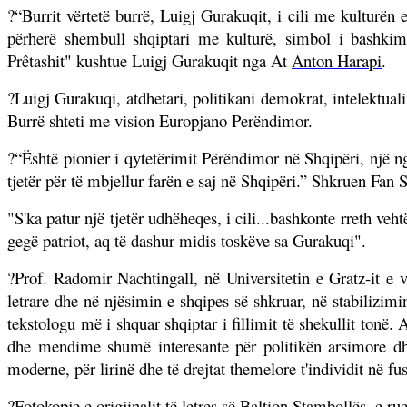
?
“Burrit vërtetë burrë, Luigj Gurakuqit, i cili me kulturën 
përherë shembull shqiptari me kulturë, simbol i bashkimi
Prêtashit" kushtue Luigj Gurakuqit nga At
Anton Harapi
.
?
Luigj Gurakuqi, atdhetari, politikani demokrat, intelektual
Burrë shteti me vision Europjano Perëndimor.
?
“Është pionier i qytetërimit Përëndimor në Shqipëri, një 
tjetër për të mbjellur farën e saj në Shqipëri.” Shkruen Fan
"S'ka patur një tjetër udhëheqes, i cili...bashkonte rreth ve
gegë patriot, aq të dashur midis toskëve sa Gurakuqi".
?
Prof.
Radomir Nachtingall, në Universitetin e Gratz-it e 
letrare dhe në njësimin e shqipes së shkruar, në stabilizimin
tekstologu më i shquar shqiptar i fillimit të shekullit tonë.
dhe mendime shumë interesante për politikën arsimore dhe 
moderne, për lirinë dhe të drejtat themelore t'individit në f
?
Fotokopje e origjinalit të letres së Baltion Stambollës, e 