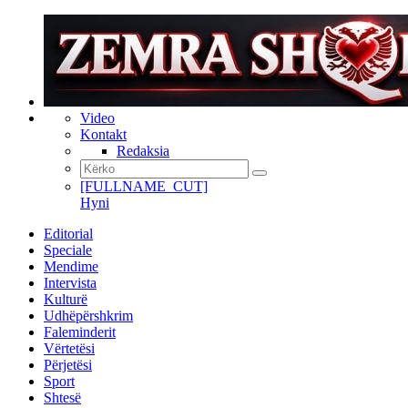
Video
Kontakt
Redaksia
[FULLNAME_CUT]
Hyni
Editorial
Speciale
Mendime
Intervista
Kulturë
Udhëpërshkrim
Faleminderit
Vërtetësi
Përjetësi
Sport
Shtesë