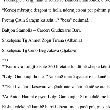
“Kerkoj mbrojtje dergoni të holla ndermjetsoni për pshtim p
Pyetnij Çatin Saraçin ku asht...? "besa" ndihma!...
Baltjon Stamolla – Carceri Giudiziarie Bari.
Shkelqësis Tij Ahmet Zogu Tirana (Albania)
Shkelqësis Tij Ceno Beg Jakova (Gjakovë)”
***
?
“Kur u vra Luigji kishte 360 liretat e fundit në xhep e k
?
Luigj Gurakuqi thonte: "Na kanë marrë qytetet e na kanë l
?
“Faji i vetëm i kosovarëve qëndronte vetëm në atë se ata is
?
At Anton Harapi e pyeti Luigj Gurakuqin: Si me dalë me hi
Kishte vdekë në kambë burri i dheut, me e pasë pré, gjak s'k