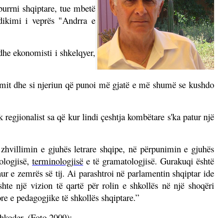
burrni shqiptare, tue mbetë
dikimi i veprës "Andrra e
 dhe ekonomisti i shkelqyer,
dimit dhe si njeriun që punoi më gjatë e më shumë se kushdo
 regjionalist sa që kur lindi çeshtja kombëtare s'ka patur një
zhvillimin e gjuhës letrare shqipe, në përpunimin e gjuhës
kologjisë,
terminologjisë
e të gramatologjisë. Gurakuqi është
hur e zemrës së tij. Ai parashtroi në parlamentin shqiptar ide
te një vizion të qartë për rolin e shkollës në një shoqëri
re e pedagogjike të shkollës shqiptare.”
Shkoder. (Foto 2009):