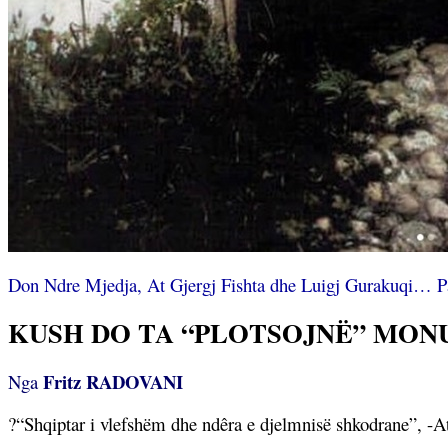
Don Ndre Mjedja, At Gjergj Fishta dhe Luigj Gurakuqi… Par
KUSH DO TA “PLOTSOJNË” MONU
Fritz RADOVANI
Nga
?
“Shqiptar i vlefshëm dhe ndêra e djelmnisë shkodrane”, -A