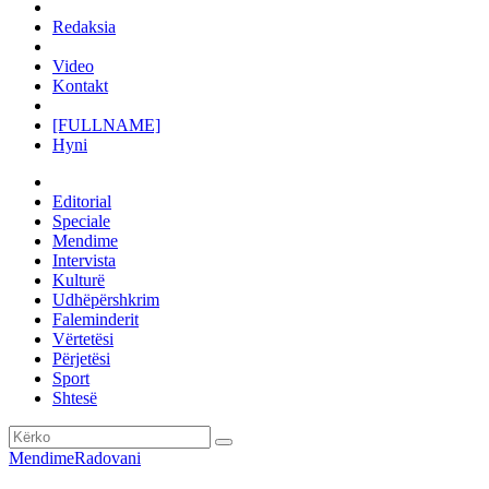
Redaksia
Video
Kontakt
[FULLNAME]
Hyni
Editorial
Speciale
Mendime
Intervista
Kulturë
Udhëpërshkrim
Faleminderit
Vërtetësi
Përjetësi
Sport
Shtesë
Mendime
Radovani