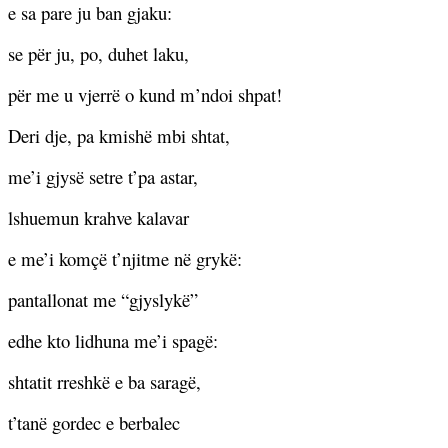
e sa pare ju ban gjaku:
se për ju, po, duhet laku,
për me u vjerrë o kund m’ndoi shpat!
Deri dje, pa kmishë mbi shtat,
me’i gjysë setre t’pa astar,
lshuemun krahve kalavar
e me’i komçë t’njitme në grykë:
pantallonat me “gjyslykë”
edhe kto lidhuna me’i spagë:
shtatit rreshkë e ba saragë,
t’tanë gordec e berbalec