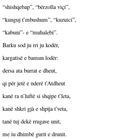
“shishqebap”, “bërzolla viçi”,
“kunguj t’mbushum”, “kuzuici”,
“kabuni”- e “muhalebi”.
Barku sod ju rri ju kodër,
kargatisë e bamun lodër:
dersa ata burrat e dheut,
qi për jetë e nderë t’Atdheut
kanë ra n’luftë si shqipe t’leta,
kanë shkri gjà e shpija t’veta,
tanë tuj dekë rrugave unit,
me iu dhimbë gurit e drunit.