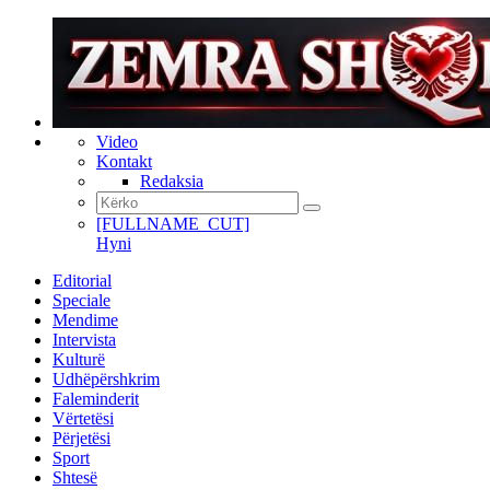
Video
Kontakt
Redaksia
[FULLNAME_CUT]
Hyni
Editorial
Speciale
Mendime
Intervista
Kulturë
Udhëpërshkrim
Faleminderit
Vërtetësi
Përjetësi
Sport
Shtesë