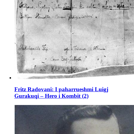
Fritz Radovani: I paharrueshmi Luigj
Gurakuqi – Hero i Kombit (2)