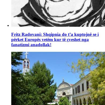
Fritz Radovani: Shqipnia do t’a kuptojnë se i
përket Europës vetëm kur të çveshet nga
fanatizmi anadollak!