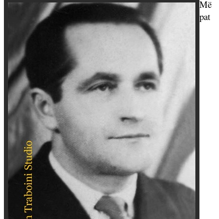
Më
pat