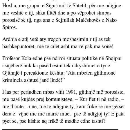
Hoxha, me grupin e Sigurimit të Shtetit, për me ndigjue
me veshtë e tij, shka flitët dhe a po vëprohet simbas
porosisë së tij, nga ana e Sejfullah Malëshovës e Nako
Spiros.
Ardhja e atij vetë aty tregon mosbesimin r tij as tek
bashkëpuntorët, me të cilët asht marrë pak ma vonë!
Profesor Kola edhe pse ndrroi situata politike në Shqipni
asnjëherë nuk ka pasë besim tek ndryshimet e tyne.
Gjithnjë i percaktonte kështu: “Ata mbeten gjithmonë
kriminela ashtusi janë lindë!”
Flas per periudhen mbas vitit 1991, gjithnjë më porosiste,
me pasë kujdes prej komunistëve. – Kur flet ti në radio, –
më thonte – unë, tue të ndigjue ty, kam frikë se më gërset
dera e
vijnë me më marrë mue,
pse të ndigjoj ty! E pata
pyet se, pse kishte aq frikë të madhe edhe tashti?