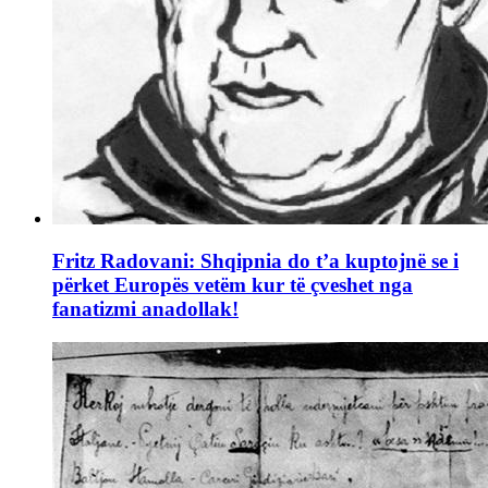
Fritz Radovani: Shqipnia do t’a kuptojnë se i
përket Europës vetëm kur të çveshet nga
fanatizmi anadollak!