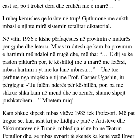
çast se, po i troket dera dhe erdhën me e marrë…
I ruhej këmishës që kishte në trup! Gjithmonë me ankth
mbasi e njihte mirë sistemin totalitar diktatorial.
Në vitin 1956 e kishe përfaqësues në provimin e maturës
për gjuhë dhe letërsi. Mbas tri ditësh që kam ba provimin
e hartimit më ndaloi në rrugë dhe, më tha: “… E dij se ke
pasion pikturën por, të këshilloj me u marrë me letërsi,
mbasi hartimi i yt më ka lanë mbresa…” – Unë tue
përfitue nga miqësia e tij me Prof. Gaspër Ugashin, iu
përgjegja: -“Ju falëm nderës për këshillën, por, ba me
shkrue shka kam në mend dhe në zemër, shumë shpejt
pushkatohem…” Mbetëm miq!
Kam shkue shpesh mbas vitëve 1985 iek Profesori. Më pat
tregue se, kur, asht krijue Lidhja e parë e Artistëve dhe
Shkrimtarëve në Tiranë, mbledhja ishte ba në Teatrin
Popullor dhe, se mbas syparit të skenës ka kenë vetë Enver