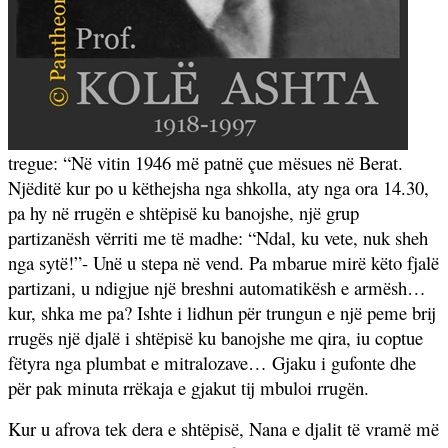
tregue: “Në vitin 1946 më patnë çue mësues në Berat.
Njëditë kur po u këthejsha nga shkolla, aty nga ora 14.30,
pa hy në rrugën e shtëpisë ku banojshe, një grup
partizanësh vërriti me të madhe: “Ndal, ku vete, nuk sheh
nga sytë!”- Unë u stepa në vend. Pa mbarue mirë këto fjalë
partizani, u ndigjue një breshni automatikësh e armësh…
kur, shka me pa? Ishte i lidhun për trungun e një peme brij
rrugës një djalë i shtëpisë ku banojshe me qira, iu coptue
fëtyra nga plumbat e mitralozave… Gjaku i gufonte dhe
për pak minuta rrëkaja e gjakut tij mbuloi rrugën.
Kur u afrova tek dera e shtëpisë, Nana e djalit të vramë më