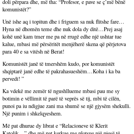
doli përpara dhe, më tha: “Profesor, e pave se ç’më bënë
komunistët?”
Unë ishe aq i topitun dhe i friguem sa nuk flitshe fare…
Hyna në dhomën teme dhe nuk dola dy ditë…Prej asaj
kohë unë kam tmer me pa në rrugë edhe një ushtar tue
kalue, mbasi më përsëritët menjëherë skena që përjetova
para 40 e sa vitësh në Berat!
Komunistët janë të tmershëm kudo, por komunistët
shqiptarë janë edhe të pakrahasueshëm…Koha i ka ba
pervedi! ”
Ka vdekë me zemër të ngushllueme mbasi pau me sy
botimin e vëllimit të parë të veprës së tij, mbi të cilën,
punoi pa iu ndigjue zani ma shumë se një gjysëm shekulli.
Një punim i shkelqyeshem.
Më pat dhurue dy librat e “Relacioneve të Klerit
Katolik…” dhe më pat kerkue me plotsue një pjesë të