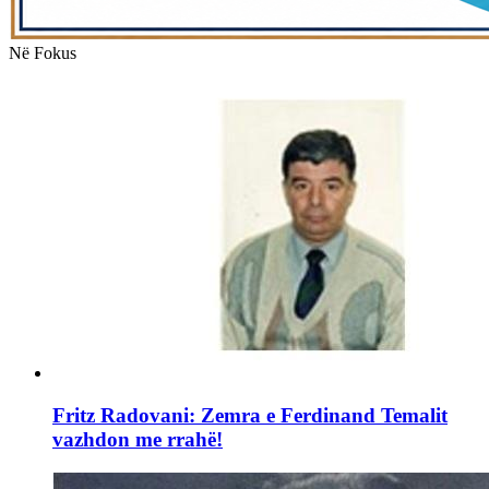
Në Fokus
Fritz Radovani: Zemra e Ferdinand Temalit
vazhdon me rrahë!