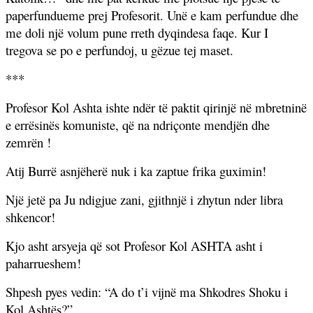
paperfundueme prej Profesorit. Unë e kam perfundue dhe
me doli një volum pune rreth dyqindesa faqe. Kur I
tregova se po e perfundoj, u gëzue tej maset.
***
Profesor Kol Ashta ishte ndër të paktit qirinjë në mbretninë
e errësinës komuniste, që na ndriçonte mendjën dhe
zemrën !
Atij Burrë asnjëherë nuk i ka zaptue frika guximin!
Një jetë pa Ju ndigjue zani, gjithnjë i zhytun nder libra
shkencor!
Kjo asht arsyeja që sot Profesor Kol ASHTA asht i
paharrueshem!
Shpesh pyes vedin: “A do t’i vijnë ma Shkodres Shoku i
Kol Ashtës?”