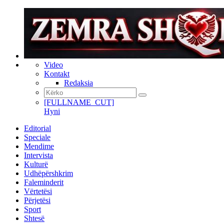
Video
Kontakt
Redaksia
[FULLNAME_CUT]
Hyni
Editorial
Speciale
Mendime
Intervista
Kulturë
Udhëpërshkrim
Faleminderit
Vërtetësi
Përjetësi
Sport
Shtesë