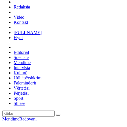
Redaksia
Video
Kontakt
[FULLNAME]
Hyni
Editorial
Speciale
Mendime
Intervista
Kulturë
Udhëpërshkrim
Faleminderit
Vërtetësi
Përjetësi
Sport
Shtesë
Mendime
Radovani