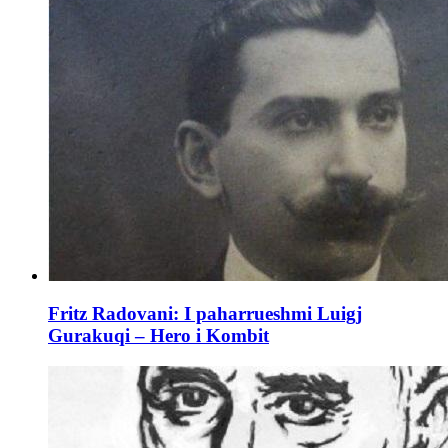
Fritz Radovani: I paharrueshmi Luigj
Gurakuqi – Hero i Kombit