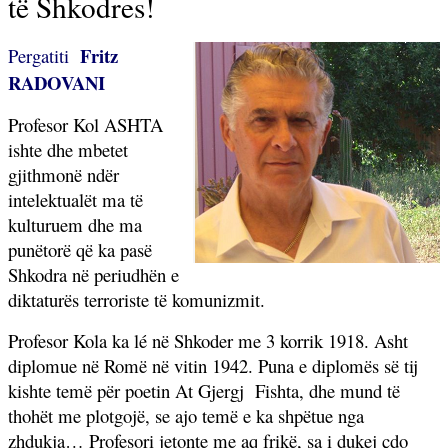
të Shkodres!
Fritz
Pergatiti
RADOVANI
Profesor Kol ASHTA
ishte dhe mbetet
gjithmonë ndër
intelektualët ma të
kulturuem dhe ma
punëtorë që ka pasë
Shkodra në periudhën e
diktaturës terroriste të komunizmit.
Profesor Kola ka lé në Shkoder me 3 korrik 1918. Asht
diplomue në Romë në vitin 1942. Puna e diplomës së tij
kishte temë për poetin At Gjergj
Fishta, dhe mund të
thohët me plotgojë, se ajo temë e ka shpëtue nga
zhdukja… Profesori jetonte me aq frikë, sa i dukej çdo