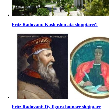
Fritz Radovani: Kush ishin ata shqiptarë?!
Fritz Radovani: Dy figura botnore shqiptare