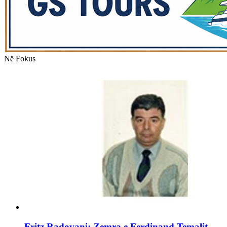
Në Fokus
Fritz Radovani: Zemra e Ferdinand Temalit