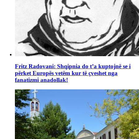
Fritz Radovani: Shqipnia do t’a kuptojnë se i
përket Europës vetëm kur të çveshet nga
fanatizmi anadollak!