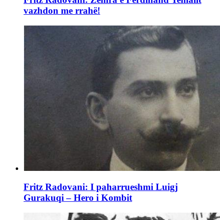
vazhdon me rrahë!
Fritz Radovani: I paharrueshmi Luigj
Gurakuqi – Hero i Kombit