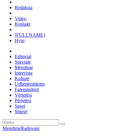
Redaksia
Video
Kontakt
[FULLNAME]
Hyni
Editorial
Speciale
Mendime
Intervista
Kulturë
Udhëpërshkrim
Faleminderit
Vërtetësi
Përjetësi
Sport
Shtesë
Mendime
Radovani