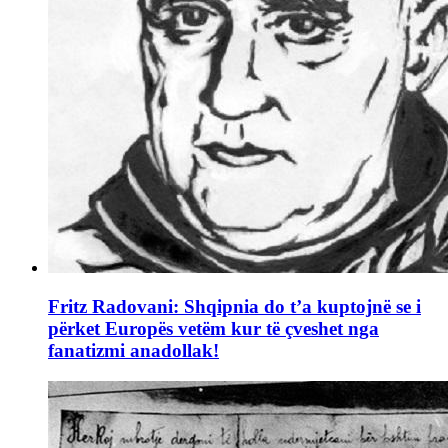
Fritz Radovani: Shqipnia do t’a kuptojnë se i
përket Europës vetëm kur të çveshet nga
fanatizmi anadollak!