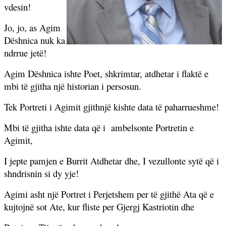
vdesin!
Jo, jo, as Agim
Dëshnica nuk ka
ndrrue jetë!
Agim Dëshnica ishte Poet, shkrimtar, atdhetar i flaktë e
mbi të gjitha një historian i persosun.
Tek Portreti i Agimit gjithnjë kishte data të paharrueshme!
Mbi të gjitha ishte data që i
ambelsonte Portretin e
Agimit,
I jepte pamjen e Burrit Atdhetar dhe, I vezullonte sytë që i
shndrisnin si dy yje!
Agimi asht një Portret i Perjetshem per të gjithë Ata që e
kujtojnë sot Ate, kur fliste per Gjergj Kastriotin dhe