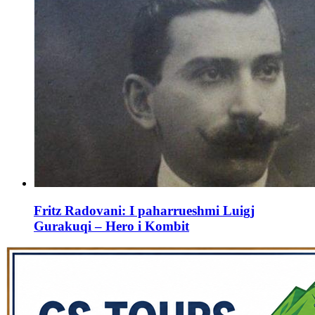
Fritz Radovani: I paharrueshmi Luigj
Gurakuqi – Hero i Kombit