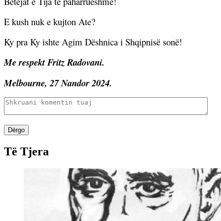
Betejat e Tija të paharrueshme!
E kush nuk e kujton Ate?
Ky pra Ky ishte Agim Dëshnica i Shqipnisë sonë!
Me respekt Fritz Radovani.
Melbourne, 27 Nandor 2024.
Dërgo
Të Tjera