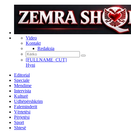
Video
Kontakt
Redaksia
[FULLNAME_CUT]
Hyni
Editorial
Speciale
Mendime
Intervista
Kulturë
Udhëpërshkrim
Faleminderit
Vërtetësi
Përjetësi
Sport
Shtesë