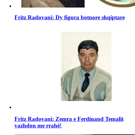
Fritz Radovani: Dy figura botnore shqiptare
Fritz Radovani: Zemra e Ferdinand Temalit
vazhdon me rrahë!