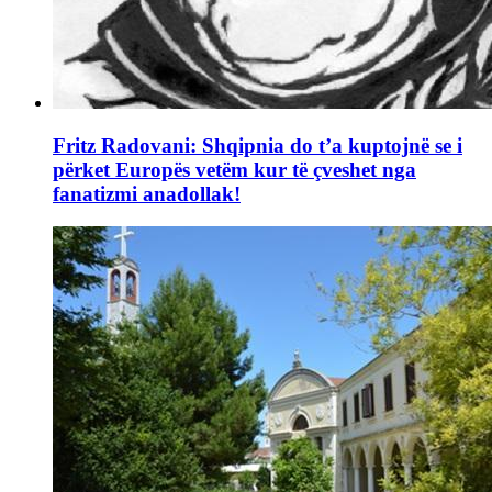
Fritz Radovani: Shqipnia do t’a kuptojnë se i
përket Europës vetëm kur të çveshet nga
fanatizmi anadollak!