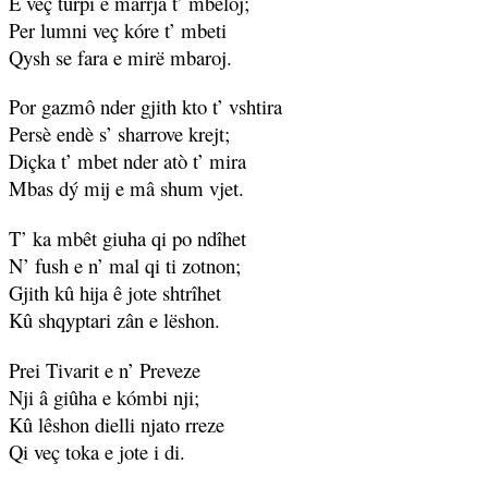
E veç turpi e mârrja t’ mbëloj;
Per lumni veç kóre t’ mbeti
Qysh se fara e mirë mbaroj.
Por gazmô nder gjith kto t’ vshtira
Persè endè s’ sharrove krejt;
Diçka t’ mbet nder atò t’ mira
Mbas dý mij e mâ shum vjet.
T’ ka mbêt giuha qi po ndîhet
N’ fush e n’ mal qi ti zotnon;
Gjith kû hija ê jote shtrîhet
Kû shqyptari zân e lëshon.
Prei Tivarit e n’ Preveze
Nji â giûha e kómbi nji;
Kû lêshon dielli njato rreze
Qi veç toka e jote i di.