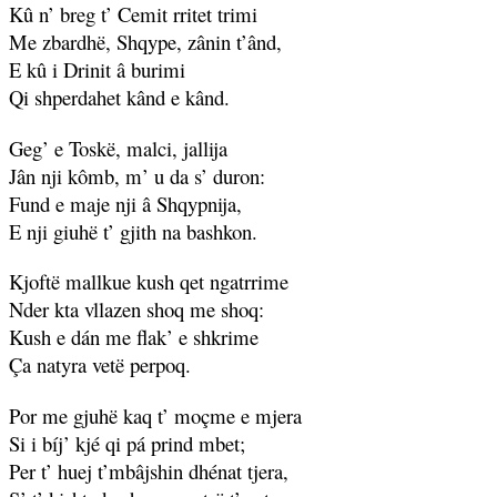
Kû n’ breg t’ Cemit rritet trimi
Me zbardhë, Shqype, zânin t’ând,
E kû i Drinit â burimi
Qi shperdahet kând e kând.
Geg’ e Toskë, malci, jallija
Jân nji kômb, m’ u da s’ duron:
Fund e maje nji â Shqypnija,
E nji giuhë t’ gjith na bashkon.
Kjoftë mallkue kush qet ngatrrime
Nder kta vllazen shoq me shoq:
Kush e dán me flak’ e shkrime
Ça natyra vetë perpoq.
Por me gjuhë kaq t’ moçme e mjera
Si i bíj’ kjé qi pá prind mbet;
Per t’ huej t’mbâjshin dhénat tjera,