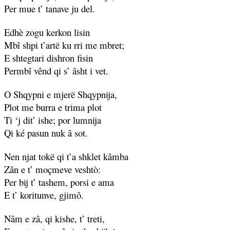
Per mue t’ tanave ju del.
Edhè zogu kerkon lisin
Mbî shpi t’artë ku rri me mbret;
E shtegtari dishron fisin
Permbî vênd qi s’ âsht i vet.
O Shqypni e mjerë Shqypnija,
Plot me burra e trima plot
Ti ‘j dit’ ishe; por lumnija
Qi ké pasun nuk â sot.
Nen njat tokë qi t’a shklet kâmba
Zân e t’ moçmeve veshtò:
Per bij t’ tashem, porsi e ama
E t’ koritunve, gjimô.
Nâm e zâ, qi kishe, t’ treti,