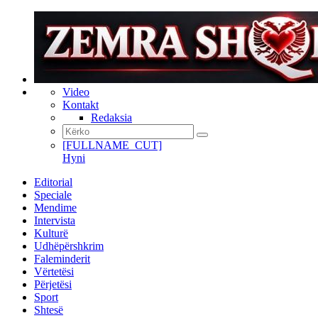
Video
Kontakt
Redaksia
[FULLNAME_CUT]
Hyni
Editorial
Speciale
Mendime
Intervista
Kulturë
Udhëpërshkrim
Faleminderit
Vërtetësi
Përjetësi
Sport
Shtesë