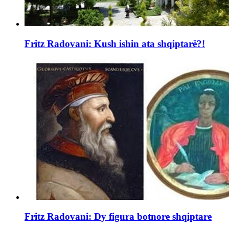
Fritz Radovani: Kush ishin ata shqiptarë?!
Fritz Radovani: Dy figura botnore shqiptare