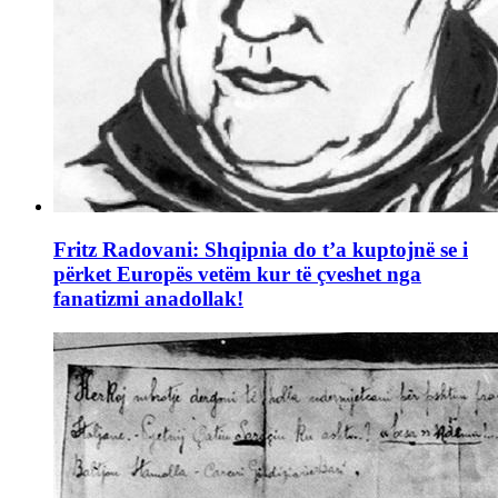
Fritz Radovani: Shqipnia do t’a kuptojnë se i
përket Europës vetëm kur të çveshet nga
fanatizmi anadollak!