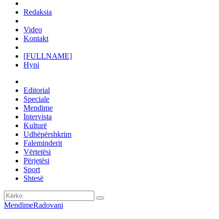
Redaksia
Video
Kontakt
[FULLNAME]
Hyni
Editorial
Speciale
Mendime
Intervista
Kulturë
Udhëpërshkrim
Faleminderit
Vërtetësi
Përjetësi
Sport
Shtesë
Mendime
Radovani