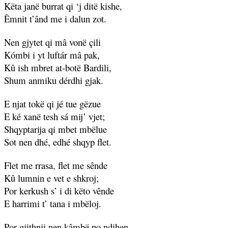
Këta janë burrat qi ‘j ditë kishe,
Êmnit t’ând me i dalun zot.
Nen gjytet qi mâ vonë çili
Kómbi i yt luftár mâ pak,
Kû ish mbret at-botë Bardili,
Shum anmiku dérdhi gjak.
E njat tokë qi jé tue gëzue
E ké xanë tesh sá mij’ vjet;
Shqyptarija qi mbet mbëlue
Sot nen dhé, edhé shqyp flet.
Flet me rrasa
,
flet me sênde
Kû lumnin e vet e shkroj;
Por kerkush s’ i di këto vênde
E harrimi t’ tana i mbëloj.
Por gjithnji nen kâmbë po ndihen