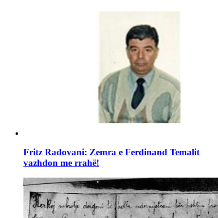
Fritz Radovani: Zemra e Ferdinand Temalit
vazhdon me rrahë!