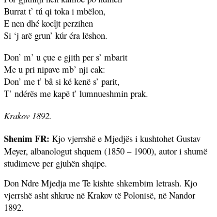
Burrat t’ tú qi toka i mbëlon,
E nen dhé kocîjt perzihen
Si ‘j arë grun’ kúr éra lëshon.
Don’ m’ u çue e gjith per s’ mbarit
Me u pri nipave mb’ nji cak:
Don’ me t’ bâ si ké kenë s’ parit,
T’ ndérës me kapë t’ lumnueshmin prak.
Krakov 1892.
Shenim FR:
Kjo vjerrshë e Mjedjës i kushtohet Gustav
Meyer, albanologut shquem (1850 – 1900), autor i shumë
studimeve per gjuhën shqipe.
Don Ndre Mjedja me Te kishte shkembim letrash. Kjo
vjerrshë asht shkrue në Krakov të Polonisë, në Nandor
1892.