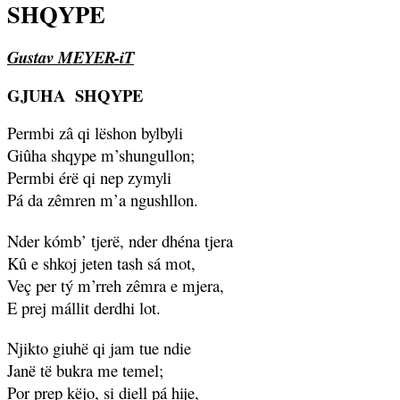
SHQYPE
Gustav MEYER-iT
GJUHA
SHQYPE
Permbi zâ qi lëshon bylbyli
Giûha shqype m’shungullon;
Permbi érë qi nep zymyli
Pá da zêmren m’a ngushllon.
Nder kómb’ tjerë, nder dhéna tjera
Kû e shkoj jeten tash sá mot,
Veç per tý m’rreh zêmra e mjera,
E prej mállit derdhi lot.
Njikto giuhë qi jam tue ndie
Janë të bukra me temel;
Por prep këjo, si diell pá hije,