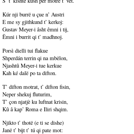
S’ t’ kishte kush per motrë t’ vet.
Kúr nji burrë u çue n’ Austri
E me sy gjithkund t’ kerkoj:
Gustav Meyer-i âsht êmni i tij,
Êmni i burrit qi t’ madhnoj.
Porsì dielli tui flakue
Shperdán terrin qi na mbëlon,
Njashtû Meyer-i tue kerkue
Kah ké dalë po ta difton.
T’ difton motrat, t’ difton fisin,
Neper shekuj fluturim,
T’ çon njatjè ku luftnat krisin,
Kû â kap’ Roma e Iliri shqim.
Njikto t’ thotë (e ti se dishe)
Janë t’ bijt t’ tú qi pate mot: