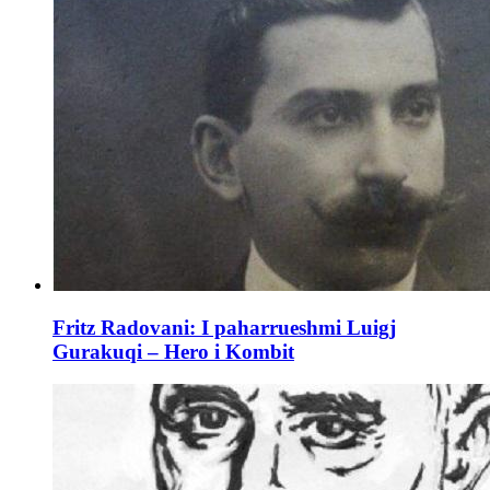
Fritz Radovani: I paharrueshmi Luigj
Gurakuqi – Hero i Kombit