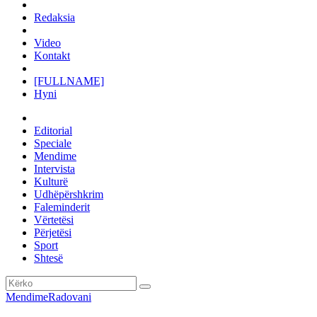
Redaksia
Video
Kontakt
[FULLNAME]
Hyni
Editorial
Speciale
Mendime
Intervista
Kulturë
Udhëpërshkrim
Faleminderit
Vërtetësi
Përjetësi
Sport
Shtesë
Mendime
Radovani