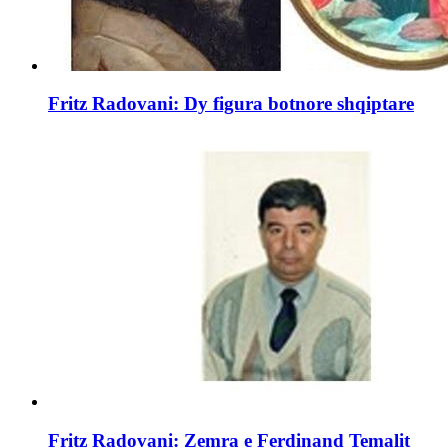
Fritz Radovani: Dy figura botnore shqiptare
Fritz Radovani: Zemra e Ferdinand Temalit