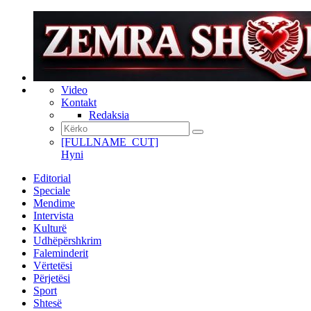
Video
Kontakt
Redaksia
[FULLNAME_CUT]
Hyni
Editorial
Speciale
Mendime
Intervista
Kulturë
Udhëpërshkrim
Faleminderit
Vërtetësi
Përjetësi
Sport
Shtesë