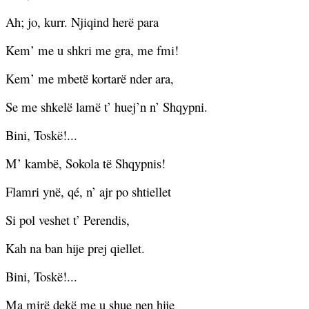
Ah; jo, kurr. Njiqind herë para
Kem’ me u shkri me gra, me fmi!
Kem’ me mbetë kortarë nder ara,
Se me shkelë lamë t’ huej’n n’ Shqypni.
Bini, Toskë!...
M’ kambë, Sokola të Shqypnis!
Flamri ynë, qé, n’ ajr po shtiellet
Si pol veshet t’ Perendis,
Kah na ban hije prej qiellet.
Bini, Toskë!...
Ma mirë dekë me u shue nen hije