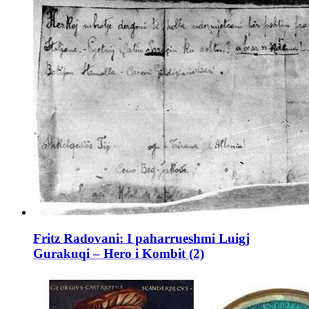
Fritz Radovani: I paharrueshmi Luigj
Gurakuqi – Hero i Kombit (2)