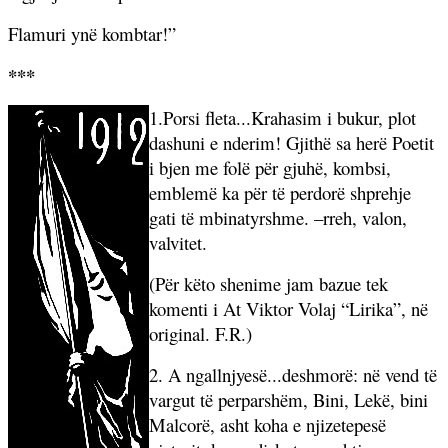
Flamuri ynë kombtar!”
***
1.Porsi fleta...Krahasim i bukur, plot
dashuni e nderim! Gjithë sa herë Poetit
i bjen me folë për gjuhë, kombsi,
emblemë ka për të perdorë shprehje
gati të mbinatyrshme. –rreh, valon,
valvitet.
(Për këto shenime jam bazue tek
komenti i At Viktor Volaj “Lirika”, në
original. F.R.)
2. A ngallnjyesë...deshmorë: në vend të
vargut të perparshëm, Bini, Lekë, bini
Malcorë, asht koha e njizetepesë