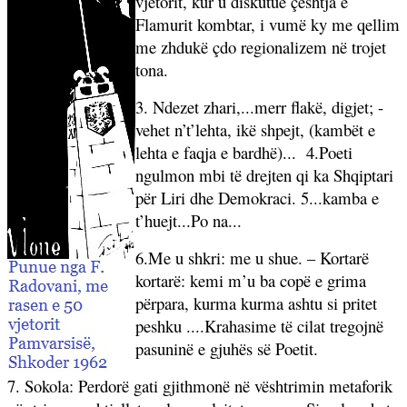
vjetorit, kur u diskutue çeshtja e
Flamurit kombtar, i vumë ky me qellim
me zhdukë çdo regionalizem në trojet
tona.
3. Ndezet zhari,...merr flakë, digjet; -
vehet n’t’lehta, ikë shpejt, (kambët e
lehta e faqja e bardhë)...
4.Poeti
ngulmon mbi të drejten qi ka Shqiptari
për Liri dhe Demokraci. 5...kamba e
t’huejt...Po na...
6.Me u shkri: me u shue. – Kortarë
kortarë: kemi m’u ba copë e grima
përpara, kurma kurma ashtu si pritet
peshku ....Krahasime të cilat tregojnë
pasuninë e gjuhës së Poetit.
7. Sokola: Perdorë gati gjithmonë në vështrimin metaforik