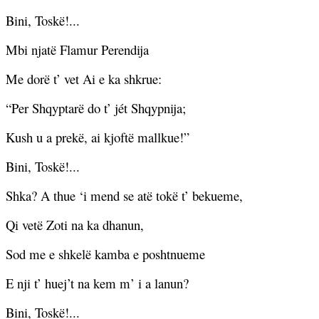
Bini, Toskë!...
Mbi njatë Flamur Perendija
Me dorë t’ vet Ai e ka shkrue:
“Per Shqyptarë do t’ jét Shqypnija;
Kush u a prekë, ai kjoftë mallkue!”
Bini, Toskë!...
Shka? A thue ‘i mend se atë tokë t’ bekueme,
Qi vetë Zoti na ka dhanun,
Sod me e shkelë kamba e poshtnueme
E nji t’ huej’t na kem m’ i a lanun?
Bini, Toskë!...