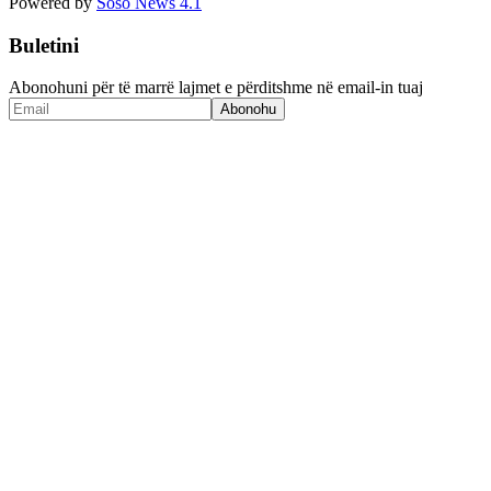
Powered by
Soso News 4.1
Buletini
Abonohuni për të marrë lajmet e përditshme në email-in tuaj
Abonohu