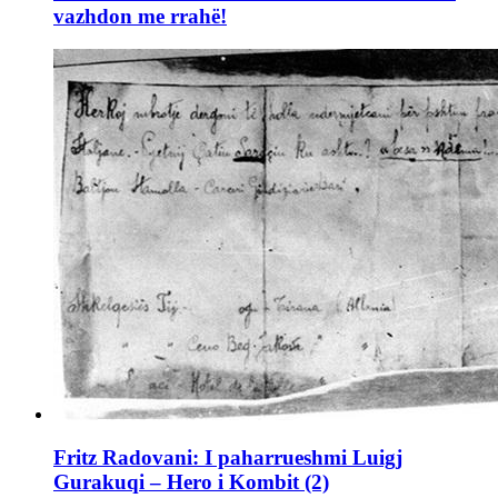
vazhdon me rrahë!
Fritz Radovani: I paharrueshmi Luigj
Gurakuqi – Hero i Kombit (2)