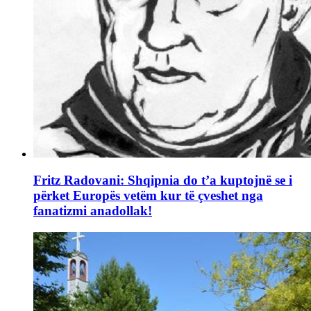
Fritz Radovani: Shqipnia do t’a kuptojnë se i
përket Europës vetëm kur të çveshet nga
fanatizmi anadollak!