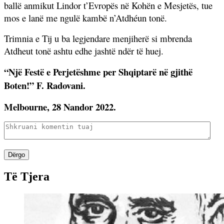
ballë anmikut Lindor t’Evropës në Kohën e Mesjetës, tue
mos e lanë me ngulë kambë n’Atdhéun tonë.
Trimnia e Tij u ba legjendare menjiherë si mbrenda
Atdheut tonë ashtu edhe jashtë ndër të huej.
“Një Festë e Perjetëshme per Shqiptarë në gjithë
Boten!” F. Radovani.
Melbourne, 28 Nandor 2022.
Dërgo
Të Tjera