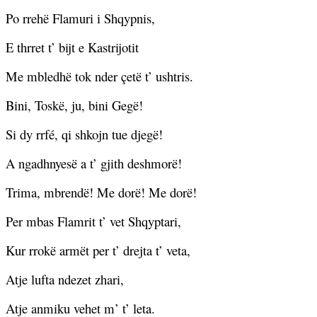
Po rrehë Flamuri i Shqypnis,
E thrret t’ bijt e Kastrijotit
Me mbledhë tok nder çetë t’ ushtris.
Bini, Toskë, ju, bini Gegë!
Si dy rrfé, qi shkojn tue djegë!
A ngadhnyesë a t’ gjith deshmorë!
Trima, mbrendë! Me dorë! Me dorë!
Per mbas Flamrit t’ vet Shqyptari,
Kur rrokë armët per t’ drejta t’ veta,
Atje lufta ndezet zhari,
Atje anmiku vehet m’ t’ leta.