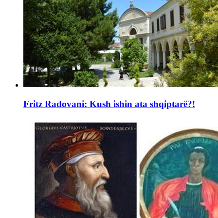
Fritz Radovani: Kush ishin ata shqiptarë?!