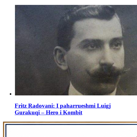
Fritz Radovani: I paharrueshmi Luigj
Gurakuqi – Hero i Kombit