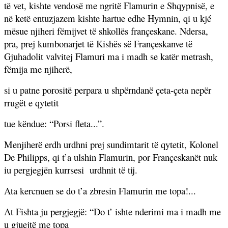
të vet, kishte vendosë me ngritë Flamurin e Shqypnisë, e
në ketë entuzjazem kishte hartue edhe Hymnin, qi u kjé
mësue njiheri fëmijvet të shkollës françeskane. Ndersa,
pra, prej kumbonarjet të Kishës së Françeskanve të
Gjuhadolit valvitej Flamuri ma i madh se katër metrash,
fëmija me njiherë,
si u patne porositë perpara u shpërndanë çeta-çeta nepër
rrugët e qytetit
tue këndue: “Porsi fleta...”.
Menjiherë erdh urdhni prej sundimtarit të qytetit, Kolonel
De Philipps, qi t’a ulshin Flamurin, por Françeskanët nuk
iu pergjegjën kurrsesi
urdhnit të tij.
Ata kercnuen se do t’a zbresin Flamurin me topa!...
At Fishta ju pergjegjë: “Do t’ ishte nderimi ma i madh me
u gjuejtë me topa