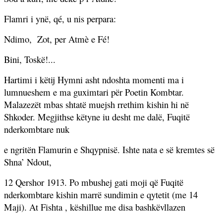
Flamri i ynë, qé, u nis perpara:
Ndimo,
Zot, per Atmè e Fé!
Bini, Toskë!...
Hartimi i këtij Hymni asht ndoshta momenti ma i
lumnueshem e ma guximtari për Poetin Kombtar.
Malazezët mbas shtatë muejsh rrethim kishin hi në
Shkoder. Megjithse këtyne iu desht me dalë, Fuqitë
nderkombtare nuk
e ngritën Flamurin e Shqypnisë. Ishte nata e së kremtes së
Shna’ Ndout,
12 Qershor 1913. Po mbushej gati moji që Fuqitë
nderkombtare kishin marrë sundimin e qytetit (me 14
Maji). At Fishta , këshillue me disa bashkëvllazen