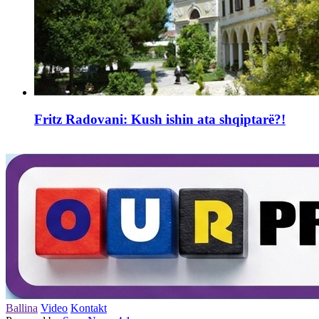
Fritz Radovani: Kush ishin ata shqiptarë?!
Ballina
Video
Kontakt