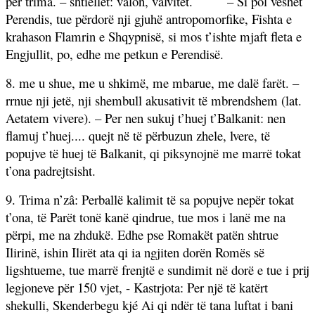
për trima. – shtiellet: valon, valvitet.
– Si pol veshet
Perendis, tue përdorë nji gjuhë antropomorfike, Fishta e
krahason Flamrin e Shqypnisë, si mos t’ishte mjaft fleta e
Engjullit, po, edhe me petkun e Perendisë.
8. me u shue, me u shkimë, me mbarue, me dalë farët. –
rrnue nji jetë, nji shembull akusativit të mbrendshem (lat.
Aetatem vivere). – Per nen sukuj t’huej t’Balkanit: nen
flamuj t’huej.... quejt në të përbuzun zhele, lvere, të
popujve të huej të Balkanit, qi piksynojnë me marrë tokat
t’ona padrejtsisht.
9. Trima n’zâ: Perballë kalimit të sa popujve nepër tokat
t’ona, të Parët tonë kanë qindrue, tue mos i lanë me na
përpi, me na zhdukë. Edhe pse Romakët patën shtrue
Ilirinë, ishin Ilirët ata qi ia ngjiten dorën Romës së
ligshtueme, tue marrë frenjtë e sundimit në dorë e tue i prij
legjoneve për 150 vjet, - Kastrjota: Per një të katërt
shekulli, Skenderbegu kjé Ai qi ndër të tana luftat i bani