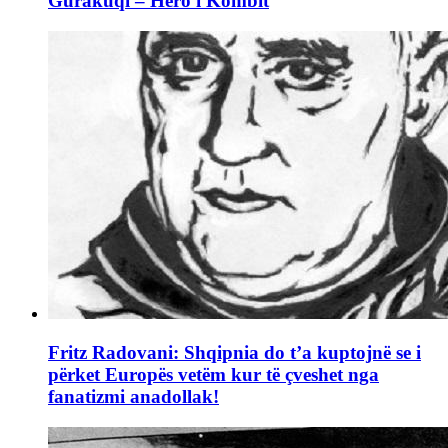
Gurakuqi – Hero i Kombit
Fritz Radovani: Shqipnia do t’a kuptojnë se i
përket Europës vetëm kur të çveshet nga
fanatizmi anadollak!