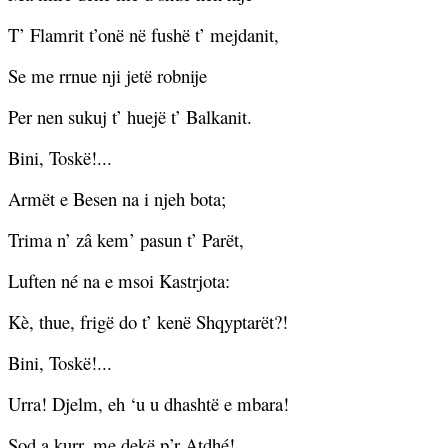
T’ Flamrit t’onë në fushë t’ mejdanit,
Se me rrnue nji jetë robnije
Per nen sukuj t’ huejë t’ Balkanit.
Bini, Toskë!...
Armët e Besen na i njeh bota;
Trima n’ zâ kem’ pasun t’ Parët,
Luften né na e msoi Kastrjota:
Kè, thue, frigë do t’ kenë Shqyptarët?!
Bini, Toskë!...
Urra! Djelm, eh ‘u u dhashtë e mbara!
Sod a kurr, me dekë p’r Atdhé!