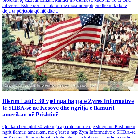
arbërore. Êshtë për t'u habitur me mosmirënjohjen dhe nuk do të
doja ta përjetoja që një ditë...
Blerim Latifi: 30 vjet nga hapja e Zyrës Informative
të SHBA-së në Kosovë dhe ngritja e flamurit
amerikan në Prishtinë
Qenkan bërë plot 30 vite nga ajo ditë kur në një shtëpi në Prishtinë u
ngrit flamuri amerikan, me ç’rast u hap Zyra Informative e SHBA-së
në Kosovë. Njeriu duhet ta ketë jetuar atë kohë për ta ndjerë peshën