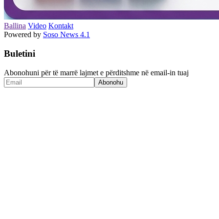
Ballina
Video
Kontakt
Powered by
Soso News 4.1
Buletini
Abonohuni për të marrë lajmet e përditshme në email-in tuaj
Abonohu