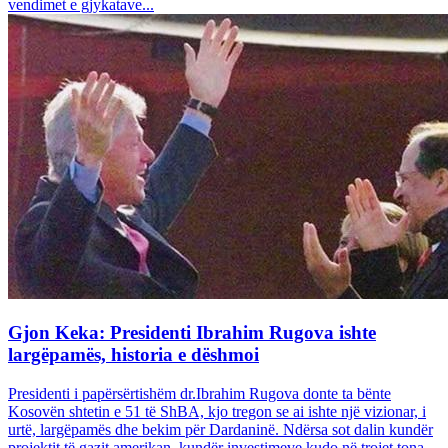
vendimet e gjykatave...
Gjon Keka: Presidenti Ibrahim Rugova ishte
largëpamës, historia e dëshmoi
Presidenti i papërsërtishëm dr.Ibrahim Rugova donte ta bënte
Kosovën shtetin e 51 të ShBA, kjo tregon se ai ishte një vizionar, i
urtë, largëpamës dhe bekim për Dardaninë. Ndërsa sot dalin kundër
projektit të gazit amerikan, kundër investimeve kudo në trojet tona