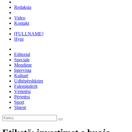
Redaksia
Video
Kontakt
[FULLNAME]
Hyni
Editorial
Speciale
Mendime
Intervista
Kulturë
Udhëpërshkrim
Faleminderit
Vërtetësi
Përjetësi
Sport
Shtesë