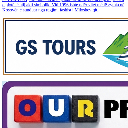
e plotë të atij akti simbolik. Viti 1996 ishte ndër vitet më të zymta në
Kosovën e sunduar nga regjimi fashist i Milosheviqit...