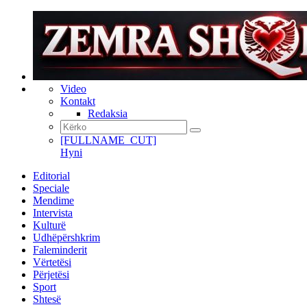
Video
Kontakt
Redaksia
[FULLNAME_CUT]
Hyni
Editorial
Speciale
Mendime
Intervista
Kulturë
Udhëpërshkrim
Faleminderit
Vërtetësi
Përjetësi
Sport
Shtesë