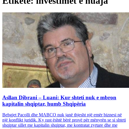
Etiketë: investimet e huaja
Asllan Dibrani – Luani: Kur shteti nuk e mbron
kapitalin shqiptar, humb Shqipëria
Behgjet Pacolli dhe MABCO nuk janë thjesht një emër biznesi në
një konflikt juridik. Ky rast është bërë provë për mënyrën se si shteti
shqiptar sillet me kapitalin shqiptar, me kontratat zyrtare dhe me