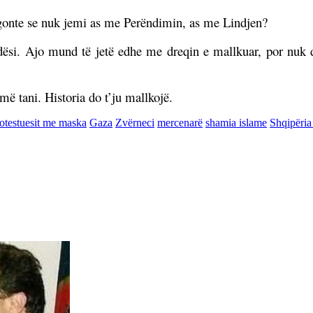
tregonte se nuk jemi as me Perëndimin, as me Lindjen?
si. Ajo mund të jetë edhe me dreqin e mallkuar, por nuk du
ë tani. Historia do t’ju mallkojë.
otestuesit me maska
Gaza
Zvërneci
mercenarë
shamia islame
Shqipëria