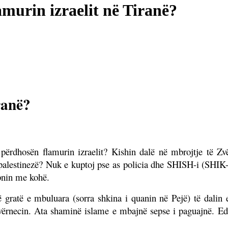
murin izraelit në Tiranë?
ranë?
përdhosën flamurin izraelit? Kishin dalë në mbrojtje të Zvë
palestinezë? Nuk e kuptoj pse as policia dhe SHISH-i (SHIK-
apnin me kohë.
 gratë e mbuluara (sorra shkina i quanin në Pejë) të dalin e
ërnecin. Ata shaminë islame e mbajnë sepse i paguajnë. Ed