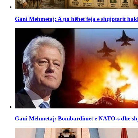
Gani Mehmetaj: A po bëhet feja e shqiptarit ba
Gani Mehmetaj: Bombardimet e NATO-s dhe shp