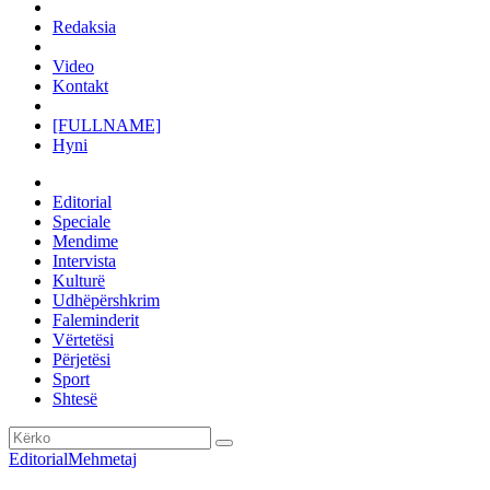
Redaksia
Video
Kontakt
[FULLNAME]
Hyni
Editorial
Speciale
Mendime
Intervista
Kulturë
Udhëpërshkrim
Faleminderit
Vërtetësi
Përjetësi
Sport
Shtesë
Editorial
Mehmetaj