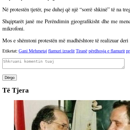
Në protestën tjetër, pse duhej që një “sorrë shkinë” të na 
Shqiptarët janë me Perëndimin gjeografikisht dhe me mendë
mikrofoni.
Mos e shëmtoni protestën më madhështore të realizuar deri m
Etiketat:
Gani Mehmetaj
flamuri izraelit
Tiranë
përdhosja e flamurit
pr
Dërgo
Të Tjera