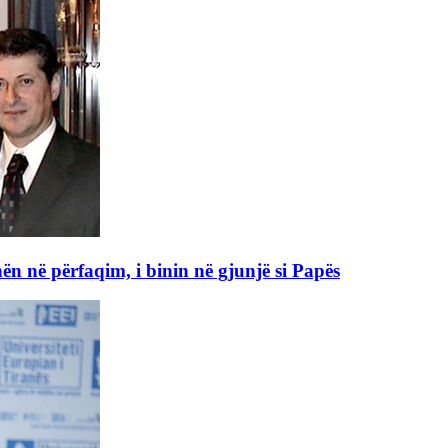
n në përfaqim, i binin në gjunjë si Papës