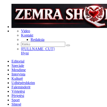
Video
Kontakt
Redaksia
[FULLNAME_CUT]
Hyni
Editorial
Speciale
Mendime
Intervista
Kulturë
Udhëpërshkrim
Faleminderit
Vërtetësi
Përjetësi
Sport
Shtesë