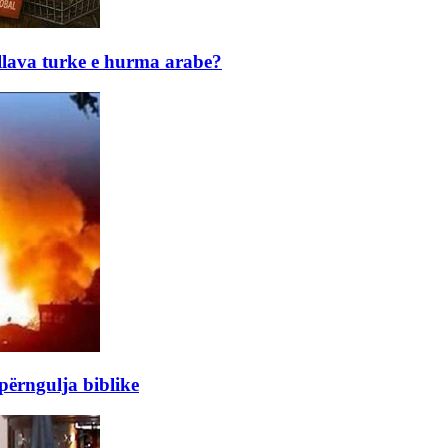
kllava turke e hurma arabe?
ërngulja biblike