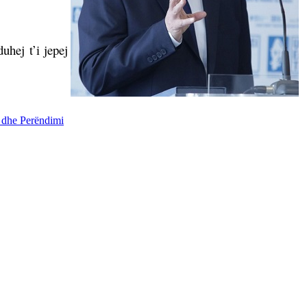
hej t’i jepej
 dhe Perëndimi