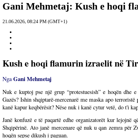
Gani Mehmetaj: Kush e hoqi fla
21.06.2026, 08:24 PM (GMT+1)
Kush e hoqi flamurin izraelit në Ti
Gani Mehmetaj
Nga
N
uk e kuptoj pse një grup “protestuesish” e hoqën dhe e 
Gazës? Ishin shqiptarë-mercenarë me maska apo terroristë 
kanë kapur keqbërësit? Nëse nuk i kanë cytur vetë, do t'i k
Janë konfuzë e të paqartë edhe organizatorët kur lejojnë që
Shqipërinë. Ato janë mercenare që nuk u qan zemra për Zv
hoqën sepse dikush i paguan.