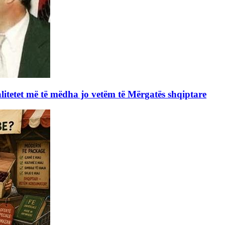
itetet më të mëdha jo vetëm të Mërgatës shqiptare