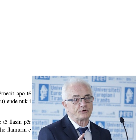
rnecit apo të
u) ende nuk i
 të flasin për
he flamurin e