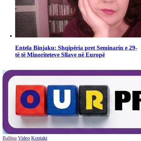
Entela Binjaku: Shqipëria pret Seminarin e 29-
të të Minoriteteve Sllave në Europë
Ballina
Video
Kontakt