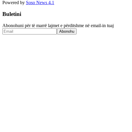
Powered by
Soso News 4.1
Buletini
Abonohuni për të marrë lajmet e përditshme në email-in tuaj
Abonohu