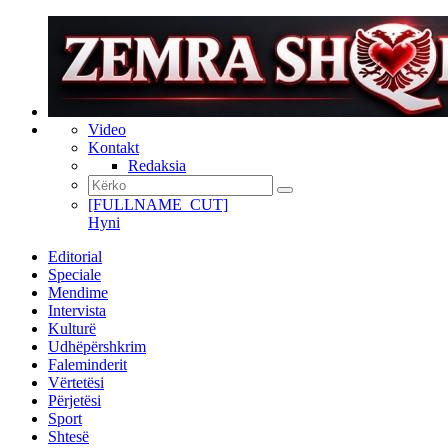
Video
Kontakt
Redaksia
[FULLNAME_CUT]
Hyni
Editorial
Speciale
Mendime
Intervista
Kulturë
Udhëpërshkrim
Faleminderit
Vërtetësi
Përjetësi
Sport
Shtesë