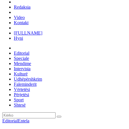
Redaksia
Video
Kontakt
[FULLNAME]
Hyni
Editorial
Speciale
Mendime
Intervista
Kulturë
Udhëpërshkrim
Faleminderit
Vërtetësi
Përjetësi
Sport
Shtesë
Editorial
Entela