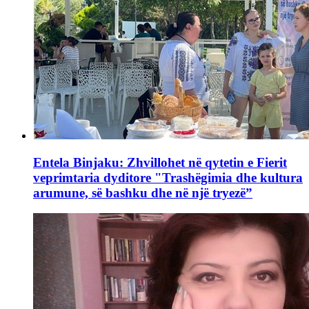
Entela Binjaku: Zhvillohet në qytetin e Fierit
veprimtaria dyditore "Trashëgimia dhe kultura
arumune, së bashku dhe në një tryezë”