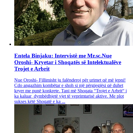
Entela Binjaku: Intervistë me Mr.sc.Nue
Oroshi- Kryetar i Shoqatës së Intelektualëve
Trojet e Arbrit
Nue Oroshi- Fillimisht ju falënderoj për urimet që më jepni!
Çdo angazhim kombëtar e shoh si një përgjegjësi që duhet
kryer me punë konkrete. Tani më Shoqata “Trojet e Arbrit“ i
ka kaluar dymbëdhjetë vjet të veprimtarisë aktive. Me plot
sukses këtë Shoqatë e ka ...