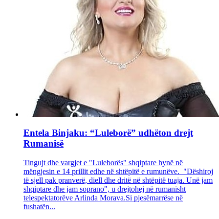
Entela Binjaku: “Luleborë” udhëton drejt
Rumanisë
Tingujt dhe vargjet e "Luleborës" shqiptare hynë në
mëngjesin e 14 prillit edhe në shtëpitë e rumunëve. "Dëshiroj
të sjell pak pranverë, diell dhe dritë në shtëpitë tuaja. Unë jam
shqiptare dhe jam soprano", u drejtohej në rumanisht
telespektatorëve Arlinda Morava.Si pjesëmarrëse në
fushatën...