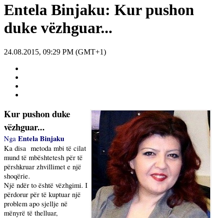
Entela Binjaku: Kur pushon
duke vëzhguar...
24.08.2015, 09:29 PM (GMT+1)
Kur pushon duke
vëzhguar...
Entela Binjaku
Nga
Ka disa
metoda mbi të cilat
mund të mbështetesh për të
përshkruar zhvillimet e një
shoqërie.
Një ndër to është vëzhgimi. I
përdorur për të kuptuar një
problem apo sjellje në
mënyrë të thelluar,