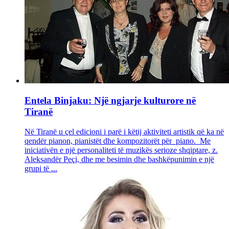
Entela Binjaku: Një ngjarje kulturore në
Tiranë
Në Tiranë u çel edicioni i parë i këtij aktiviteti artistik që ka në
qendër pianon, pianistët dhe kompozitorët për piano. Me
iniciativën e një personaliteti të muzikës serioze shqiptare, z.
Aleksandër Peçi, dhe me besimin dhe bashkëpunimin e një
grupi të ...