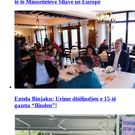
të të Minoriteteve Sllave në Europë
Entela Binjaku: Urime ditëlindjen e 15-të
gazeta “Ilinden”!