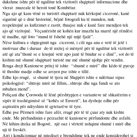
dukshme ishte për të ngulitur tek vizitorët shqiptarë informacione dhe
vlerat
muzeale të heroit tonë Kombëtar.
Nga ajo që kam vënë re turistët shqiptarë nuk kërkojnë ciceronë, kanë
sigurinë që e dinë historinë, bëjnë fotografi ku të munden, nuk
respektojnë as kufizimet e rastit, thuajse nuk e kanë fare mendjen tek
ajo që vizitojnë.
Veçanërisht në kohën kur imazhi ka marrë një rëndësi
të madhe, një foto “mund të fshehë një mijë fjalë”.
Nëse kultura e shpjegimit nga
ciceroni, i cili nga ana e vetë të jetë i
motivuar dhe i duruar
do të nxitej si mënyrë për të ngulitur tek vizitorët
atë që ata”thonë se e lexojnë vetë apo janë të bindur se e dinë”, sot do të
kishim më shumë shqiptarë turistë me më shumë njohje për vendin.
Rruga drejt Kanioneve pritej të ishte
“shumë e mirë” dhe këdo të pyesje
të thoshte madje edhe se arsyen pse ishte e tillë.
Edhe kjo rrugë,
si shumë të tjera në Shqipëri ishte e ndërtuar sipas
psikologjisë: “shtroje mirë në fillim...shtroje dhe nga fundi se ato
mbahen mend”.
Poliçani dhe Çorovoda të lënë përshtypjen e varianteve në shkatërrim e
sipër të trashëgimisë së “kohës së Enverit”, ku dyshoje edhe për
aspiratën për ndryshim të qytetarëve të tyre.
Edhe pse Përmeti ishte fare afër, rrugë për të të çuar aty nuk kishte
ende. Me përfundimin e peizazhit të kanioneve përfundonte dhe asfalti.
Në kthim dreka në Bogovë,
një oaz i vërtetë ushqimi shumë i mirë dhe
uji të freskët.
Ajri i kondicionuar në mjediset e brendshme tek ne ende konsiderohet si