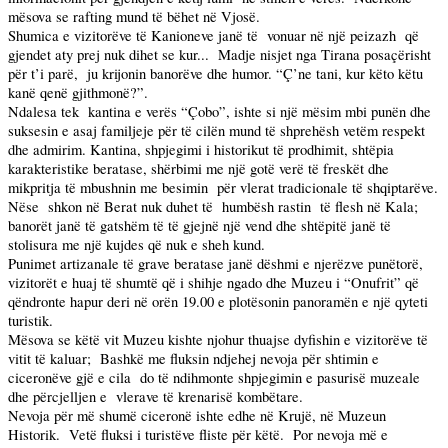
mësova se rafting mund të bëhet në Vjosë.
Shumica e vizitorëve të Kanioneve janë të
vonuar në një peizazh
që
gjendet aty prej nuk dihet se kur...
Madje nisjet nga Tirana posaçërisht
për t’i parë,
ju krijonin banorëve dhe humor. “Ç’ne tani, kur këto këtu
kanë qenë gjithmonë?”.
Ndalesa tek
kantina e verës “Çobo”, ishte si një mësim mbi punën dhe
suksesin e asaj familjeje për të cilën mund të shprehësh vetëm respekt
dhe admirim. Kantina, shpjegimi i historikut të prodhimit, shtëpia
karakteristike beratase, shërbimi me një gotë verë të freskët dhe
mikpritja të mbushnin me besimin
për vlerat tradicionale të shqiptarëve.
Nëse
shkon në Berat nuk duhet të
humbësh rastin
të flesh në Kala;
banorët janë të gatshëm të të gjejnë një vend dhe shtëpitë janë të
stolisura me një kujdes që nuk e sheh kund.
Punimet artizanale të grave beratase janë dëshmi e njerëzve punëtorë,
vizitorët e huaj të shumtë që i shihje ngado dhe Muzeu i “Onufrit” që
qëndronte hapur deri në orën 19.00 e plotësonin panoramën e një qyteti
turistik.
Mësova se këtë vit Muzeu kishte njohur thuajse dyfishin e vizitorëve të
vitit të kaluar;
Bashkë me fluksin ndjehej nevoja për shtimin e
ciceronëve gjë e cila
do të ndihmonte shpjegimin e pasurisë muzeale
dhe përcjelljen e
vlerave të krenarisë kombëtare.
Nevoja për më shumë ciceronë ishte edhe në Krujë, në Muzeun
Historik.
Vetë fluksi i turistëve fliste për këtë.
Por nevoja më e