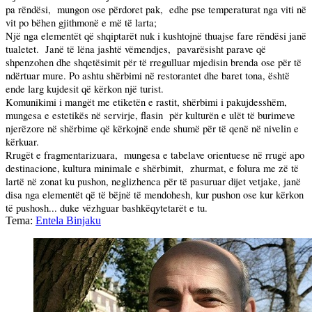
pa rëndësi,
mungon ose përdoret pak,
edhe pse temperaturat nga viti në
vit po bëhen gjithmonë e më të larta;
Një nga elementët që shqiptarët nuk i kushtojnë thuajse fare rëndësi janë
tualetet.
Janë të lëna jashtë vëmendjes,
pavarësisht parave që
shpenzohen dhe shqetësimit për të rregulluar mjedisin brenda ose për të
ndërtuar mure.
Po
ashtu shërbimi në restorantet dhe baret tona, është
ende larg kujdesit që kërkon një turist.
Komunikimi i mangët me etiketën e rastit, shërbimi i pakujdesshëm,
mungesa e estetikës në servirje, flasin
për kulturën e ulët të burimeve
njerëzore në shërbime që kërkojnë ende shumë për të qenë në nivelin e
kërkuar.
Rrugët e fragmentarizuara,
mungesa e tabelave orientuese në rrugë apo
destinacione, kultura minimale e shërbimit,
zhurmat, e folura me zë të
lartë në zonat ku pushon, neglizhenca për të pasuruar dijet vetjake, janë
disa nga elementët që të bëjnë të mendohesh, kur pushon ose kur kërkon
të pushosh... duke vëzhguar bashkëqytetarët e tu.
Tema:
Entela Binjaku