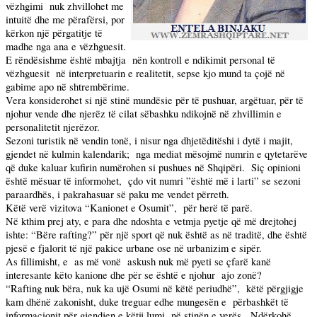
vëzhgimi
nuk zhvillohet me
intuitë dhe me përafërsi, por
kërkon një përgatitje të
madhe nga ana e vëzhguesit.
E rëndësishme është mbajtja
nën kontroll e ndikimit personal të
vëzhguesit
në interpretuarin e realitetit, sepse kjo mund ta çojë në
gabime apo në shtrembërime.
Vera konsiderohet si një stinë mundësie për të pushuar, argëtuar, për të
njohur vende dhe njerëz të cilat sëbashku ndikojnë në zhvillimin e
personalitetit njerëzor.
Sezoni turistik në vendin tonë, i nisur nga dhjetëditëshi i dytë i majit,
gjendet në kulmin kalendarik;
nga mediat mësojmë numrin e qytetarëve
që duke kaluar kufirin numërohen si pushues në Shqipëri.
Siç opinioni
është mësuar të informohet,
çdo vit numri ”është më i larti” se sezoni
paraardhës, i pakrahasuar së paku me vendet përreth.
Këtë verë vizitova “Kanionet e Osumit”,
për herë të parë.
Në kthim prej aty, e para dhe ndoshta e vetmja pyetje që më drejtohej
ishte: “Bëre rafting?” për një sport që nuk është as në traditë, dhe është
pjesë e fjalorit të një pakice urbane ose në urbanizim e sipër.
As fillimisht, e
as më vonë
askush nuk më pyeti se çfarë kanë
interesante këto kanione dhe për se është e njohur
ajo zonë?
“Rafting nuk bëra, nuk ka ujë Osumi në këtë periudhë”,
këtë përgjigje
kam dhënë zakonisht, duke treguar edhe mungesën e
përbashkët të
informacionit për gjendjen e këtij lumi
në stinën e verës.
Ndërkohë