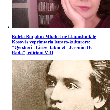
Entela Binjaku: Mbahet në Llapushnik të
Kosovës veprimtaria letraro-kulturore:
"Qershori i Lirisë- takimet "Jeronim De
Rada", edicioni VIII