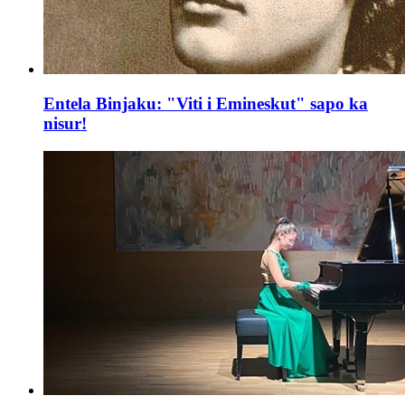
Entela Binjaku: "Viti i Emineskut" sapo ka
nisur!