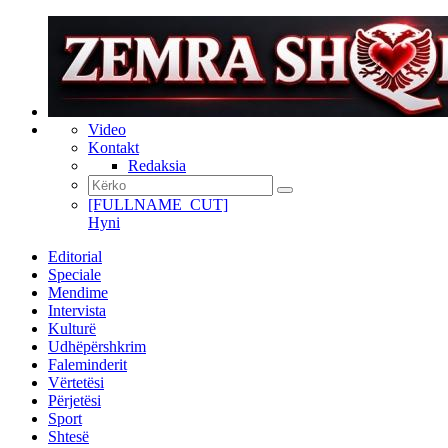
Video
Kontakt
Redaksia
[FULLNAME_CUT]
Hyni
Editorial
Speciale
Mendime
Intervista
Kulturë
Udhëpërshkrim
Faleminderit
Vërtetësi
Përjetësi
Sport
Shtesë