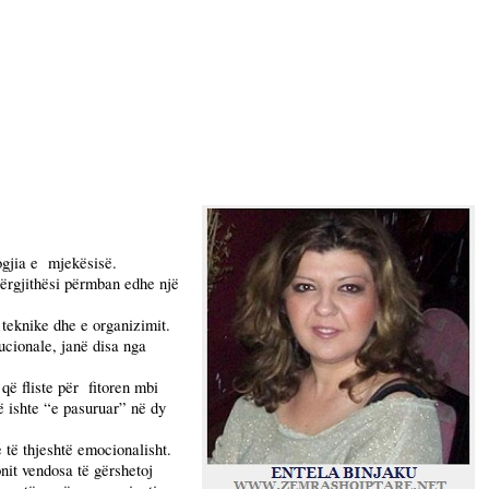
gjia e
mjekësisë.
përgjithësi përmban edhe një
teknike dhe e organizimit.
tucionale, janë disa nga
që fliste për
fitoren mbi
ë ishte “e pasuruar” në dy
e të thjeshtë emocionalisht.
nit vendosa të gërshetoj