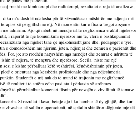
shme të punës me pacientin.
 muaj rresht me kimioterapi dhe radioterapi, rezultatet e reja të analizave,
iku- diku m’u desh të ndalesha për të zëvendësuar mëshirën me ndjenja më
 e terapisë së përgjithshme etj. Në momentin kur e ftuara tregoi arsyen e
jonin me admirim. Ajo që mbeti në mendje ishte neglizhenca e aktit mjekësor
entit, i raportit të një komunikimi njerëzor me të, vlera e bashkëpunimit
specializuara nga mjekët tanë që njëkohësisht janë dhe, pedagogët e tyre.
taktin e domosdoshëm me njeriun, jetën, ndjenjat dhe zemrën e pacientit dhe
dës. Por, jo; ato rrodhën natyrshëm nga mendjet dhe zemrat e ndritura të
et ishin të ndjera, të mençura dhe njerëzore. Secila
niste me një
n sesi e kishte përballuar këtë
vështirësi, këndvështrimin për jetën,
ë plotë e orientuar nga kërshëria profesionale dhe nga ndjeshmëria
apunktin. Studentët e mij nuk do të mund të trajtonin me neglizhencë
vë të realitetit të sotëm edhe pasi ata i përkasin së ardhmes.
mënyrë të përmbledhur komentet flisnin për nevojën e zhvillimit të temave
dit”.
ancerin. Si rezultat i kesaj beteje ajo i ka humbur të dy gjinjtë, dhe kur
e e zhveshur në sallën e operacionit, në spitalin shtetëror dëgjonte mjekët