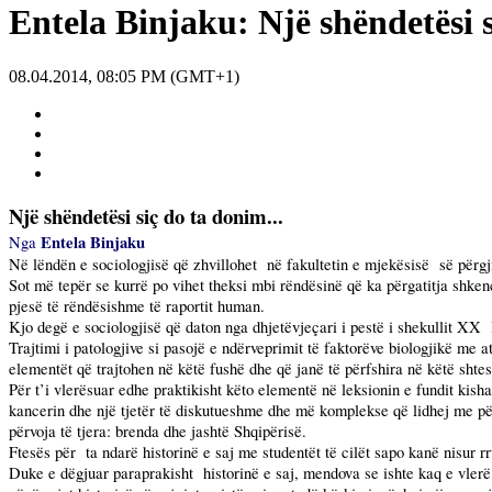
Entela Binjaku: Një shëndetësi s
08.04.2014, 08:05 PM (GMT+1)
Një shëndetësi siç do ta donim...
Entela Binjaku
Nga
Në lëndën e sociologjisë që zhvillohet
në fakultetin e mjekësisë
së përgj
Sot më tepër se kurrë po vihet theksi mbi rëndësinë që ka përgatitja shken
pjesë të rëndësishme të raportit human.
Kjo degë e sociologjisë që daton nga dhjetëvjeçari i pestë i shekullit XX
Trajtimi i patologjive si pasojë e ndërveprimit të faktorëve biologjikë me at
elementët që trajtohen në këtë fushë dhe që janë të përfshira në këtë shtes
Për t’i vlerësuar edhe praktikisht këto elementë në leksionin e fundit kisha 
kancerin dhe një tjetër të diskutueshme dhe më komplekse që lidhej me pë
përvoja të tjera: brenda dhe jashtë Shqipërisë.
Ftesës për
ta ndarë historinë e saj me studentët të cilët sapo kanë nisur r
Duke e dëgjuar paraprakisht
historinë e saj, mendova se ishte kaq e vler