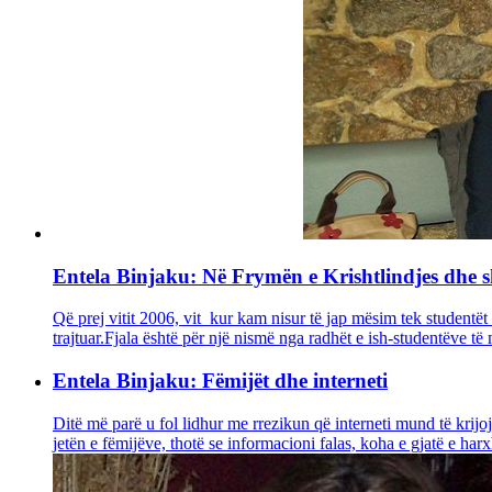
Entela Binjaku: Në Frymën e Krishtlindjes dhe s
Që prej vitit 2006, vit kur kam nisur të jap mësim tek studentët 
trajtuar.Fjala është për një nismë nga radhët e ish-studentëve të m
Entela Binjaku: Fëmijët dhe interneti
Ditë më parë u fol lidhur me rrezikun që interneti mund të krijo
jetën e fëmijëve, thotë se informacioni falas, koha e gjatë e harx