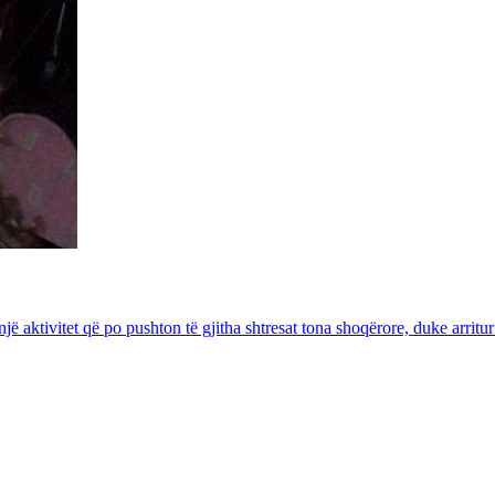
jë një aktivitet që po pushton të gjitha shtresat tona shoqërore, duke arr