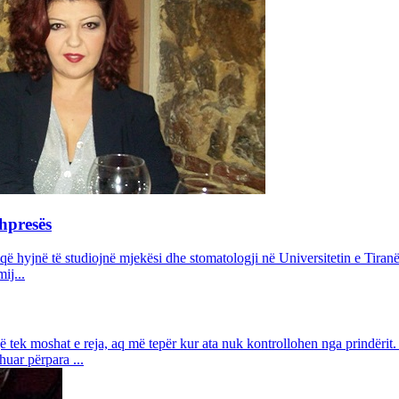
hpresës
që hyjnë të studiojnë mjekësi dhe stomatologji në Universitetin e Tiranës
ij...
jë tek moshat e reja, aq më tepër kur ata nuk kontrollohen nga prindërit.
huar përpara ...