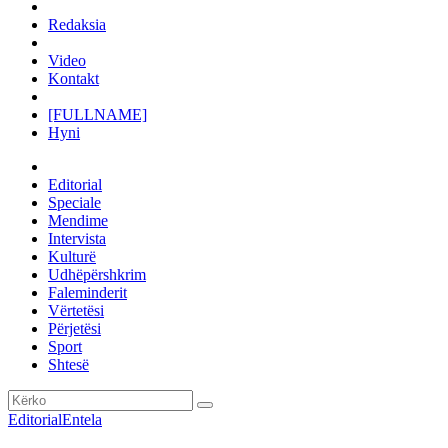
Redaksia
Video
Kontakt
[FULLNAME]
Hyni
Editorial
Speciale
Mendime
Intervista
Kulturë
Udhëpërshkrim
Faleminderit
Vërtetësi
Përjetësi
Sport
Shtesë
Editorial
Entela