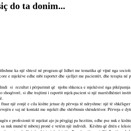
iç do ta donim...
ithshme ka një shtesë në program që lidhet me tematika që vijnë nga sociolo
core e mjekëve edhe mbi raportet dhe sjelljet me pacientët, dhe terapia në 
lindi
si
rezultat i përparimit që
njohu shkenca e mjekësisë nga pikëpamja 
o shoqërorë, si dhe trajtimi i raportit mjek-pacient si një marrëdhëniet insti
ë.
ftuar një zonjë e cila kishte jetuar dy përvoja të ndryshme: një të shkëlqyer 
rvojën e saj në kontakt me mjekët dhe shërbimin shëndetësor. Përvoja e dyt
rugën e profesionit të mjekut ajo ju përgjigj pa hezitim, edhe pse nuk e kisht
ë sa nuk mund të mbetej pronë e vetëm një individi.
Kështu që ditën e leksio