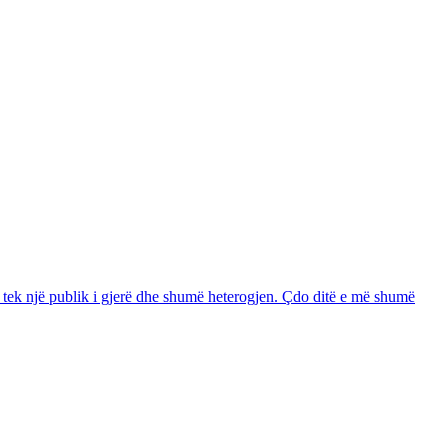
itur tek një publik i gjerë dhe shumë heterogjen. Çdo ditë e më shumë