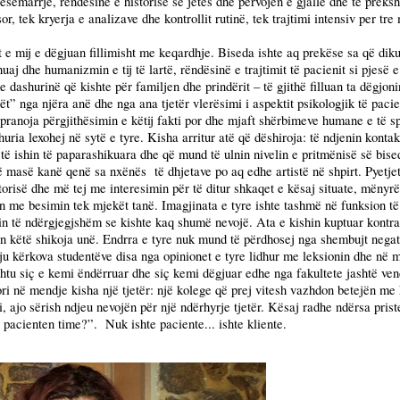
jesëmarrje, rëndësinë e historisë së jetës dhe përvojën e gjallë dhe të prek
r, tek kryerja e analizave dhe kontrollit rutinë, tek trajtimi intensiv per tre
ët e mij e dëgjuan fillimisht me keqardhje. Biseda ishte aq prekëse sa që d
uaj dhe humanizmin e tij të lartë, rëndësinë e trajtimit të pacienit si pjesë
he dashurinë që kishte për familjen dhe prindërit – të gjithë filluan ta dëg
rët” nga njëra anë dhe nga ana tjetër vlerësimi i aspektit psikologjik të paci
s pranoja përgjithësimin e këtij fakti por dhe mjaft shërbimeve humane e të 
shuria lexohej në sytë e tyre. Kisha arritur atë që dëshiroja: të ndjenin kon
të ishin të paparashikuara dhe që mund të ulnin nivelin e pritmënisë së bise
 në masë kanë qenë sa nxënës
të dhjetave po aq edhe artistë në shpirt. Pyetj
torisë dhe më tej me interesimin për të ditur shkaqet e kësaj situate, mënyrë
tin me besimin tek mjekët tanë. Imagjinata e tyre ishte tashmë në funksion t
hin të ndërgjegjshëm se kishte kaq shumë nevojë. Ata e kishin kuptuar kontr
ën këtë shikoja unë. Endrra e tyre nuk mund të përdhosej nga shembujt negati
ju kërkova studentëve disa nga opinionet e tyre lidhur me leksionin dhe në 
“ashtu siç e kemi ëndërruar dhe siç kemi dëgjuar edhe nga fakultete jashtë ven
ori në mendje kisha një tjetër: një kolege që prej vitesh vazhdon betejën me k
, ajo sërish ndjeu nevojën për një ndërhyrje tjetër. Kësaj radhe ndërsa prist
ë pacienten time?”.
Nuk ishte paciente... ishte kliente.