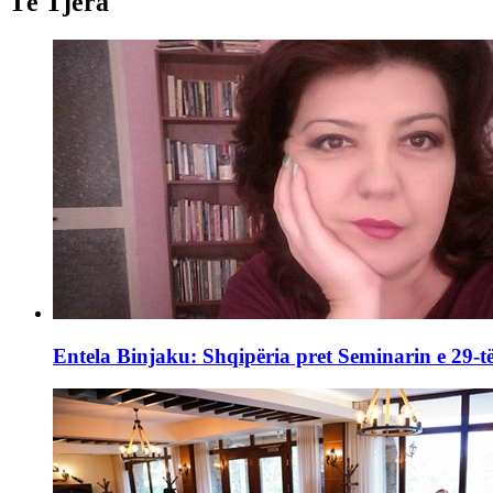
Të Tjera
Entela Binjaku: Shqipëria pret Seminarin e 29-të