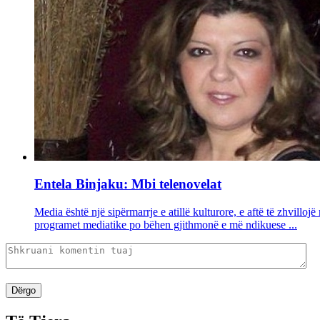
Entela Binjaku: Mbi telenovelat
Media është një sipërmarrje e atillë kulturore, e aftë të zhvillo
programet mediatike po bëhen gjithmonë e më ndikuese ...
Dërgo