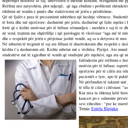
nëpërmjet historisë së saj: intervistën si metodë kërkimi, vëzhgimiin me p
Rrëfimi nisi natyrshëm, plot ndjenjë,
që nga zbulimi i problemit shëndetëso
rikthimi në vendin e punës dhe riaktivizimi në jetën e përditshme.
Që në fjalët e para të prezantimit mbërtheu një heshtje vibruese. Student
të forta dhe më njerëzore: dashurinë për jetën, dashurinë që falte mjeku i h
fortë që e kishte motivuar për të luftuar sëmundjen – moshën e saj të re d
në vend, trajtimi me shpërfillje i një patologjie të vlerësuar “nga më të mi
dhe e respektit për jetën e përjetuar jashtë vendit, aq sa u detyrova të mo
Në mbarim të tregimit të saj ata filluan të duartrokisnin dhe respekti e da
kështu t’a dashuronin atë. Kishte mbetur më e vështira. Pyetjet. Ato mund 
studentëve më të zgjedhur të vendit që studiojnë për mjekësi, nga ata që
falënderim për rrëfimin e his
motivin për të luftuar, rapor
njerëzore për të cilën ata is
pacientët e tyre, apo të pakt
Në përfundim të takimit unë 
të tilla të cilat i cilësuan: 
Kur nisa ta shkruaj këtë hist
kanceri po e sulmonte përsëri
sesi ziheshin : “pse ke marr
Tema:
Entela Binjaku