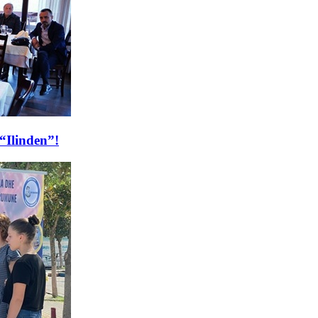
 “Ilinden”!