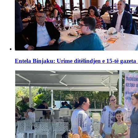
Entela Binjaku: Urime ditëlindjen e 15-të gazeta