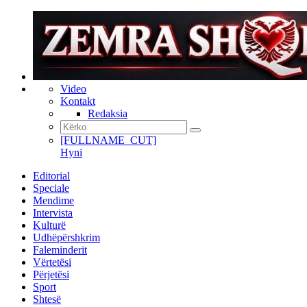
Video
Kontakt
Redaksia
[FULLNAME_CUT]
Hyni
Editorial
Speciale
Mendime
Intervista
Kulturë
Udhëpërshkrim
Faleminderit
Vërtetësi
Përjetësi
Sport
Shtesë