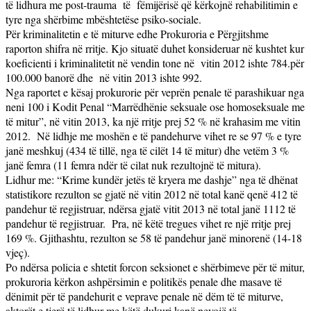
të lidhura me post-trauma
të
fëmijërisë që kërkojnë rehabilitimin e
tyre nga shërbime mbështetëse psiko-sociale.
Për kriminalitetin e të miturve edhe Prokuroria e Përgjitshme
raporton shifra në rritje. Kjo situatë duhet konsideruar në kushtet kur
koeficienti i kriminalitetit në vendin tone në
vitin 2012 ishte 784.për
100.000 banorë dhe
në vitin 2013 ishte 992.
Nga raportet e kësaj prokurorie për veprën penale të parashikuar nga
neni 100 i Kodit Penal “Marrëdhënie seksuale ose homoseksuale me
të mitur”, në vitin 2013, ka një rritje prej 52 % në krahasim me vitin
2012.
Në lidhje me moshën e të pandehurve vihet re se 97 % e tyre
janë meshkuj (434 të tillë, nga të cilët 14 të mitur) dhe vetëm 3 %
janë femra (11 femra ndër të cilat nuk rezultojnë të mitura).
Lidhur me: “Krime kundër jetës të kryera me dashje” nga të dhënat
statistikore rezulton se gjatë në vitin 2012 në total kanë qenë 412 të
pandehur të regjistruar, ndërsa gjatë vitit 2013 në total janë 1112 të
pandehur të regjistruar.
Pra, në këtë tregues vihet re një rritje prej
169 %. Gjithashtu, rezulton se 58 të pandehur janë minorenë (14-18
vjeç).
Po ndërsa policia e shtetit forcon seksionet e shërbimeve për të mitur,
prokuroria kërkon ashpërsimin e politikës penale dhe masave të
dënimit për të pandehurit e veprave penale në dëm të të miturve,
aktorët e tjerë të lidhur me këtë dukuri kanë nevojë të