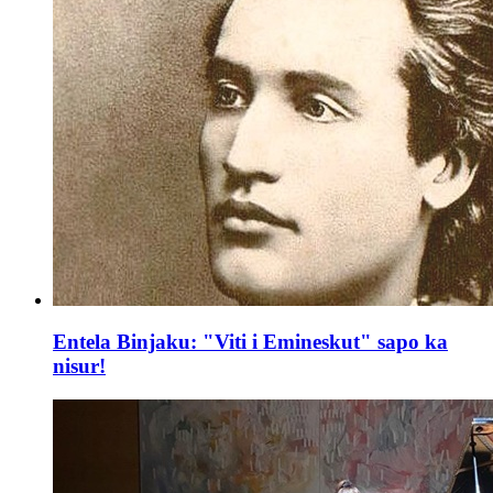
Entela Binjaku: "Viti i Emineskut" sapo ka
nisur!