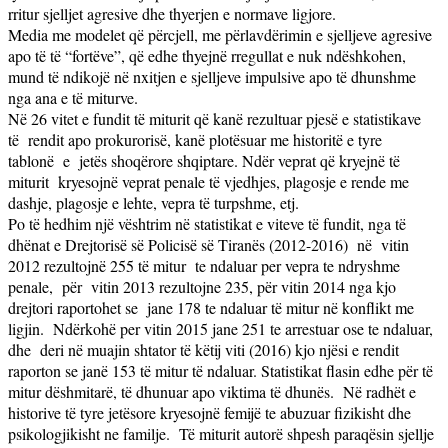
rritur sjelljet agresive dhe thyerjen e normave ligjore.
Media me modelet që përcjell, me përlavdërimin e sjelljeve agresive
apo të të “fortëve”, që edhe thyejnë rregullat e nuk ndëshkohen,
mund të ndikojë në nxitjen e sjelljeve impulsive apo të dhunshme
nga ana e të miturve.
Në 26 vitet e fundit të miturit që kanë rezultuar pjesë e statistikave
të
rendit apo prokurorisë, kanë plotësuar me historitë e tyre
tablonë
e
jetës shoqërore shqiptare. Ndër veprat që kryejnë të
miturit
kryesojnë veprat penale të vjedhjes, plagosje e rende me
dashje, plagosje e lehte, vepra të turpshme, etj.
Po të hedhim një vështrim në statistikat e viteve të fundit, nga të
dhënat e Drejtorisë së Policisë së Tiranës (2012-2016)
në
vitin
2012 rezultojnë 255 të mitur
te ndaluar per vepra te ndryshme
penale,
për
vitin 2013 rezultojne 235, për vitin 2014 nga kjo
drejtori raportohet se
jane 178 te ndaluar të mitur në konflikt me
ligjin.
Ndërkohë per vitin 2015 jane 251 te arrestuar ose te ndaluar,
dhe
deri në muajin shtator të këtij viti (2016) kjo njësi e rendit
raporton se janë 153 të mitur të ndaluar. Statistikat flasin edhe për të
mitur dëshmitarë, të dhunuar apo viktima të dhunës.
Në radhët e
historive të tyre jetësore kryesojnë femijë te abuzuar fizikisht dhe
psikologjikisht ne familje.
Të miturit autorë shpesh paraqësin sjellje