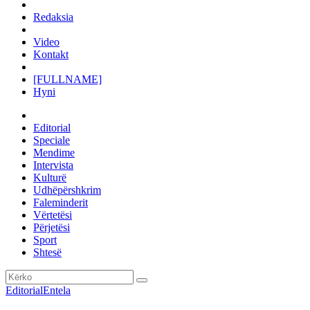
Redaksia
Video
Kontakt
[FULLNAME]
Hyni
Editorial
Speciale
Mendime
Intervista
Kulturë
Udhëpërshkrim
Faleminderit
Vërtetësi
Përjetësi
Sport
Shtesë
Editorial
Entela