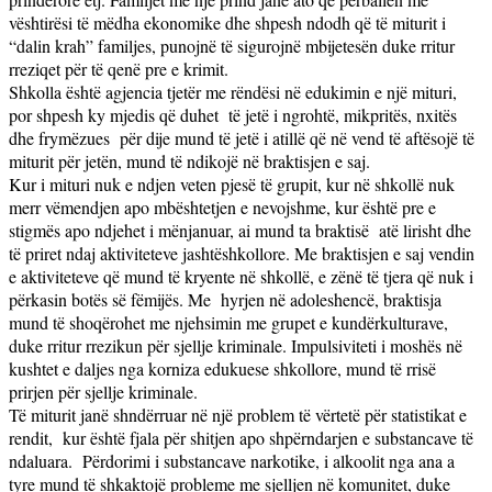
vështirësi të mëdha ekonomike dhe shpesh ndodh që të miturit i
“dalin krah” familjes, punojnë të sigurojnë mbijetesën duke rritur
rreziqet për të qenë pre e krimit.
Shkolla është agjencia tjetër me rëndësi në edukimin e një mituri,
por shpesh ky mjedis që duhet
të jetë i ngrohtë, mikpritës, nxitës
dhe frymëzues
për dije mund të jetë i atillë që në vend të aftësojë të
miturit për jetën, mund të ndikojë në braktisjen e saj.
Kur i mituri nuk e ndjen veten pjesë të grupit, kur në shkollë nuk
merr vëmendjen apo mbështetjen e nevojshme, kur është pre e
stigmës apo ndjehet i mënjanuar, ai mund ta braktisë
atë lirisht dhe
të priret ndaj aktiviteteve jashtëshkollore. Me braktisjen e saj vendin
e aktiviteteve që mund të kryente në shkollë, e zënë të tjera që nuk i
përkasin botës së fëmijës. Me
hyrjen në adoleshencë, braktisja
mund të shoqërohet me njehsimin me grupet e kundërkulturave,
duke rritur rrezikun për sjellje kriminale. Impulsiviteti i moshës në
kushtet e daljes nga korniza edukuese shkollore, mund të rrisë
prirjen për sjellje kriminale.
Të miturit janë shndërruar në një problem të vërtetë për statistikat e
rendit,
kur është fjala për shitjen apo shpërndarjen e substancave të
ndaluara.
Përdorimi i substancave narkotike, i alkoolit nga ana a
tyre mund të shkaktojë probleme me sjelljen në komunitet, duke