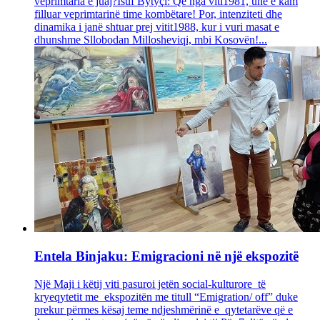
veprimtaria e juaj?Isuf Bytyçi: Që nga viti1981, unë e kam
filluar veprimtarinë time kombëtare! Por, intenziteti dhe
dinamika i janë shtuar prej vitit1988, kur i vuri masat e
dhunshme Sllobodan Millosheviqi, mbi Kosovën!...
Entela Binjaku: Emigracioni në një ekspozitë
Një Maji i këtij viti pasuroi jetën social-kulturore të
kryeqytetit me ekspozitën me titull “Emigration/ off” duke
prekur përmes kësaj teme ndjeshmërinë e qytetarëve që e