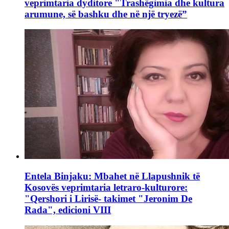
veprimtaria dyditore "Trashëgimia dhe kultura
arumune, së bashku dhe në një tryezë”
Entela Binjaku: Mbahet në Llapushnik të
Kosovës veprimtaria letraro-kulturore:
"Qershori i Lirisë- takimet "Jeronim De
Rada", edicioni VIII