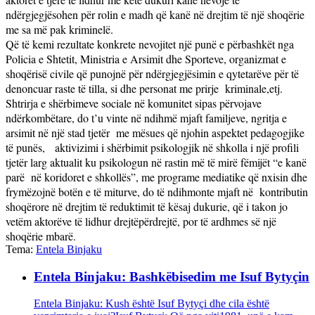
ndërgjegjësohen për rolin e madh që kanë në drejtim të një shoqërie
me sa më pak kriminelë.
Që të kemi rezultate konkrete nevojitet një punë e përbashkët nga
Policia e Shtetit, Ministria e Arsimit dhe Sporteve, organizmat e
shoqërisë civile që punojnë për ndërgjegjësimin e qytetarëve për të
denoncuar raste të tilla, si dhe personat me prirje
kriminale,etj.
Shtrirja e shërbimeve sociale në komunitet sipas përvojave
ndërkombëtare, do t’u vinte në ndihmë mjaft familjeve, ngritja e
arsimit në një stad tjetër
me mësues që njohin aspektet pedagogjike
të punës,
aktivizimi i shërbimit psikologjik në shkolla i një profili
tjetër larg aktualit ku psikologun në rastin më të mirë fëmijët “e kanë
parë
në koridoret e shkollës”, me programe mediatike që nxisin dhe
frymëzojnë botën e të miturve, do të ndihmonte mjaft në
kontributin
shoqërore në drejtim të reduktimit të kësaj dukurie, që i takon jo
vetëm aktorëve të lidhur drejtëpërdrejtë, por të ardhmes së një
shoqërie mbarë.
Tema:
Entela Binjaku
Entela Binjaku: Bashkëbisedim me Isuf Bytyçin
Entela Binjaku: Kush është Isuf Bytyçi dhe cila është