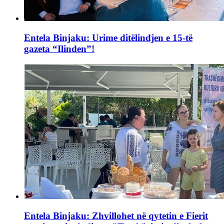
Entela Binjaku: Urime ditëlindjen e 15-të
gazeta “Ilinden”!
Entela Binjaku: Zhvillohet në qytetin e Fierit