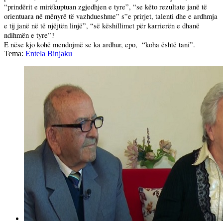
“prindërit e mirëkuptuan zgjedhjen e tyre”, “se këto rezultate janë të
orientuara në mënyrë të vazhdueshme” s”e prirjet, talenti dhe e ardhmja
e tij janë në të njëjtën linjë”, “së këshillimet për karrierën e dhanë
ndihmën e tyre”?
E nëse kjo kohë mendojmë se ka ardhur, epo,
“koha është tani”.
Tema:
Entela Binjaku