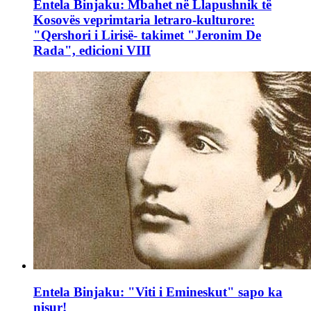
Entela Binjaku: Mbahet në Llapushnik të
Kosovës veprimtaria letraro-kulturore:
"Qershori i Lirisë- takimet "Jeronim De
Rada", edicioni VIII
Entela Binjaku: "Viti i Emineskut" sapo ka
nisur!