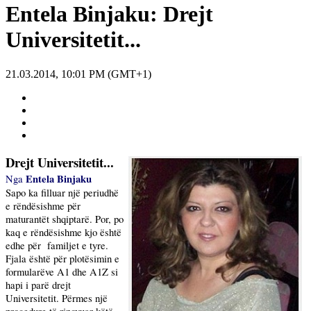
Entela Binjaku: Drejt
Universitetit...
21.03.2014, 10:01 PM (GMT+1)
Drejt Universitetit...
Entela Binjaku
Nga
Sapo ka filluar një periudhë
e rëndësishme për
maturantët shqiptarë. Por, po
kaq e rëndësishme kjo është
edhe për
familjet e tyre.
Fjala është për plotësimin e
formularëve A1 dhe A1Z si
hapi i parë drejt
Universitetit. Përmes një