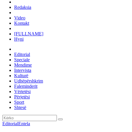
Redaksia
Video
Kontakt
[FULLNAME]
Hyni
Editorial
Speciale
Mendime
Intervista
Kulturë
Udhëpërshkrim
Faleminderit
Vërtetësi
Përjetësi
Sport
Shtesë
Editorial
Entela