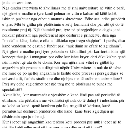
jetës universitare.
Nga qindra intervista të zhvilluara me të rinj universitarë në vitin e parë,
një pjesë e madhe e tyre kanë pohuar se vitin e kaluar në këtë kohë,
ishin të pushtuar nga ethet e maturës shtetërore. Edhe ata, edhe prindërit
e tyre. Mbi të gjitha për plotësimin e këtij formulari dhe për atë që do të
rezultonte prej tij. Një shumicë prej tyre në përzgjedhjen e degës janë
ndikuar pikërisht nga preferencat apo dëshirat e prindërve, disa nga
“moda” e kësaj kohe, e cila u “diktoka nga tregu shqiptar”
i punës, disa
kanë vendosur në çastin e fundit pasi “nuk dinin se çfarë të zgjidhnin”.
Një pjesë e madhe prej tyre pohonin se këshillimi për karrierën ishte një
koncept thuajse i munguar, por edhe kur ishte kryer, deri diku kishte qenë
nën nivelet që ata do të donin. Kur nga njëra anë vihet re gjithë ky
angazhim për procesin e dërgimit nëpër Universitete
a nuk do të ishte
më mirë që po njëlloj angazhim të kishte edhe procesi i përzgjedhjes së
universitetit, fushës studimore dhe njohjes me të ardhmen universitare?
Prej aty edhe sugjerimet për një treg më të plotësuar të punës me
specialistë?
Aktualisht,
kur maturanët e vjetshëm e kanë lënë pas atë periudhë të
ethshme, ata përballen me vështirësi që nuk do të duhej t’i ndeshnin, për
aq kohë sa kanë
qenë konform çdo lloj rregulli të kërkuar, kanë
përmbushur dëshirën prindërore dhe kanë
kanë bërë zgjedhjen që
dëshironin apo ju mbetej.
Kur i jepet një angazhim kaq tërësor këtij procesi pse nuk i jepet në të
njëjtën kohë edhe asaj që i paraprin apo dhe asaj që i pret?