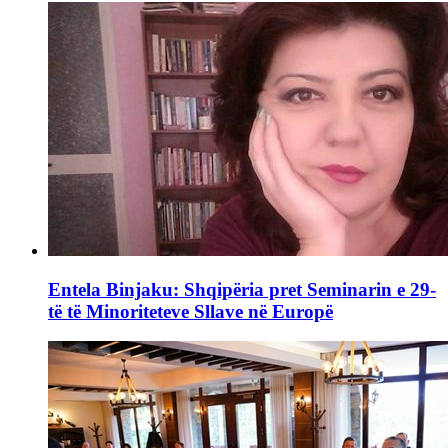
Entela Binjaku: Shqipëria pret Seminarin e 29-
të të Minoriteteve Sllave në Europë