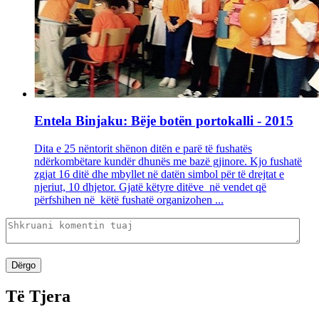
Entela Binjaku: Bëje botën portokalli - 2015
Dita e 25 nëntorit shënon ditën e parë të fushatës
ndërkombëtare kundër dhunës me bazë gjinore. Kjo fushatë
zgjat 16 ditë dhe mbyllet në datën simbol për të drejtat e
njeriut, 10 dhjetor. Gjatë këtyre ditëve në vendet që
përfshihen në këtë fushatë organizohen ...
Dërgo
Të Tjera