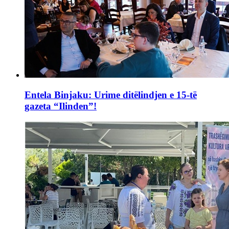
Entela Binjaku: Urime ditëlindjen e 15-të
gazeta “Ilinden”!