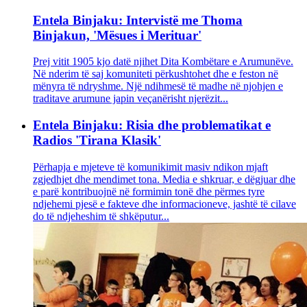
Entela Binjaku: Intervistë me Thoma
Binjakun, 'Mësues i Merituar'
Prej vitit 1905 kjo datë njihet Dita Kombëtare e Arumunëve.
Në nderim të saj komuniteti përkushtohet dhe e feston në
mënyra të ndryshme. Një ndihmesë të madhe në njohjen e
traditave arumune japin veçanërisht njerëzit...
Entela Binjaku: Risia dhe problematikat e
Radios 'Tirana Klasik'
Përhapja e mjeteve të komunikimit masiv ndikon mjaft
zgjedhjet dhe mendimet tona. Media e shkruar, e dëgjuar dhe
e parë kontribuojnë në formimin tonë dhe përmes tyre
ndjehemi pjesë e fakteve dhe informacioneve, jashtë të cilave
do të ndjeheshim të shkëputur...