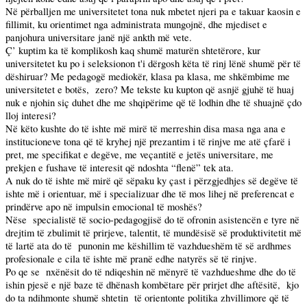
Në përballjen me universitetet tona nuk mbetet njeri pa e takuar kaosin e
fillimit, ku orientimet nga administrata mungojnë, dhe mjediset e
panjohura universitare janë një ankth më vete.
Ç’ kuptim ka të komplikosh kaq shumë maturën shtetërore, kur
universitetet ku po i seleksionon t'i dërgosh këta të rinj lënë shumë për të
dëshiruar? Me pedagogë mediokër, klasa pa klasa, me shkëmbime me
universitetet e botës,
zero? Me tekste ku kupton që asnjë gjuhë të huaj
nuk e njohin siç duhet dhe me shqipërime që të lodhin dhe të shuajnë çdo
lloj interesi?
Në këto kushte do të ishte më mirë të merreshin disa masa nga ana e
institucioneve tona që të kryhej një prezantim i të rinjve me atë çfarë i
pret, me specifikat e degëve, me veçantitë e jetës universitare, me
prekjen e fushave të interesit që ndoshta “flenë” tek ata.
A nuk do të ishte më mirë që sëpaku ky çast i përzgjedhjes së degëve të
ishte më i orientuar, më i specializuar dhe të mos lihej në preferencat e
prindërve apo në impulsin emocional të moshës?
Nëse
specialistë të socio-pedagogjisë do të ofronin asistencën e tyre në
drejtim të zbulimit të prirjeve, talentit, të mundësisë së produktivitetit më
të lartë ata do të
punonin me këshillim të vazhdueshëm të së ardhmes
profesionale e cila të ishte më pranë edhe natyrës së të rinjve.
Po qe se
nxënësit do të ndiqeshin në mënyrë të vazhdueshme dhe do të
ishin pjesë e një baze të dhënash kombëtare për prirjet dhe aftësitë,
kjo
do ta ndihmonte shumë shtetin
të orientonte politika zhvillimore që të