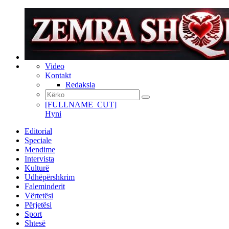
Video
Kontakt
Redaksia
[FULLNAME_CUT]
Hyni
Editorial
Speciale
Mendime
Intervista
Kulturë
Udhëpërshkrim
Faleminderit
Vërtetësi
Përjetësi
Sport
Shtesë