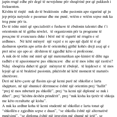
japin rrugë edhe për degë të nevojshme për shoqërinë por që pakkush i
frekuenton.
Kështu të rinjtë
nuk do të braktisnin
edhe pasionin apo sigurinë që ju
jep prirja natyrale e pasuruar dhe me punë, vetëm e vetëm sepse nuk ka
treg pune për ta.
Do të ishte mirë që specialistët e fushave të zbulonin talentet dhe t’i
orientonin në të gjitha nivelet,
të organizonin për ta programe të
posaçme të avancuara duke i bërë më të sigurtë në rrugën e së
ardhmes.
Në këtë mënyrë
një vajzë e re apo një djalë të ri që
dashuron sportin apo artin do të orientohej gjithë kohës drejt asaj që e
pret nëse ajo apo ai
dëshiron të zgjedhë këto si profesione.
A nuk do të ishte më mirë që një matematikan apo kimist të dilte nga
radhët e të apasionuarve pas shkencave
dhe ai të mos ishte një rastësi?
Ndaj
shoqëria duhet të gjejë
mënyrat të zbulojë,
të kujdeset e
të mos
lejojë që ai të braktisë pasionin, pikërisht në këtë moment të maturës
shtetërore.
Deri në këto çaste që flasim ajo që kemi parë në shkollat e larta
shqiptare, në një shumicë dërrmuese është një orientim prej “hallit”
“prej të mos mbeturit pa shkollë”, prej “ta kemi një diplomë se nuk i
dihet”, prej “kështu deshën prindërit”, prej “nuk kisha ku tjetër të shkoja
me këto rezultatte që kisha”.
A nuk ka ardhur koha të kemi studentë në shkollat e larta tonat që
“shkollën e zgjedhin sepse e duan”, “se shkolla është një alternativë
punësimi”, “se diploma është një investim më shumë në jetë”, se