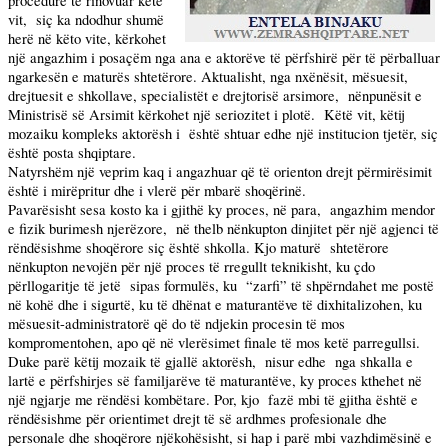
procedure të rinovuar këtë
vit,
siç ka ndodhur shumë
herë në këto vite, kërkohet
një angazhim i posaçëm nga ana e aktorëve të përfshirë për të përballuar
ngarkesën e maturës shtetërore. Aktualisht, nga nxënësit, mësuesit,
drejtuesit e shkollave, specialistët e drejtorisë arsimore,
nënpunësit e
Ministrisë së Arsimit kërkohet një seriozitet i plotë.
Këtë vit, këtij
mozaiku kompleks aktorësh i
është shtuar edhe një institucion tjetër, siç
është posta shqiptare.
Natyrshëm një veprim kaq i angazhuar që të orienton drejt përmirësimit
është i mirëpritur dhe i vlerë për mbarë shoqërinë.
Pavarësisht sesa kosto ka i gjithë ky proces, në para,
angazhim mendor
e fizik burimesh njerëzore,
në thelb nënkupton dinjitet për një agjenci të
rëndësishme shoqërore siç është shkolla. Kjo maturë
shtetërore
nënkupton nevojën për një proces të rregullt teknikisht, ku çdo
përllogaritje të jetë
sipas formulës, ku
“zarfi” të shpërndahet me postë
në kohë dhe i sigurtë, ku të dhënat e maturantëve të dixhitalizohen, ku
mësuesit-administratorë që do të ndjekin procesin të mos
kompromentohen, apo që në vlerësimet finale të mos ketë parregullsi.
Duke parë këtij mozaik të gjallë aktorësh,
nisur edhe
nga shkalla e
lartë e përfshirjes së familjarëve të maturantëve, ky proces kthehet në
një ngjarje me rëndësi kombëtare. Por, kjo
fazë mbi të gjitha është e
rëndësishme për orientimet drejt të së ardhmes profesionale dhe
personale dhe shoqërore njëkohësisht, si hap i parë mbi vazhdimësinë e