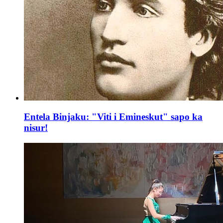
Entela Binjaku: "Viti i Emineskut" sapo ka
nisur!