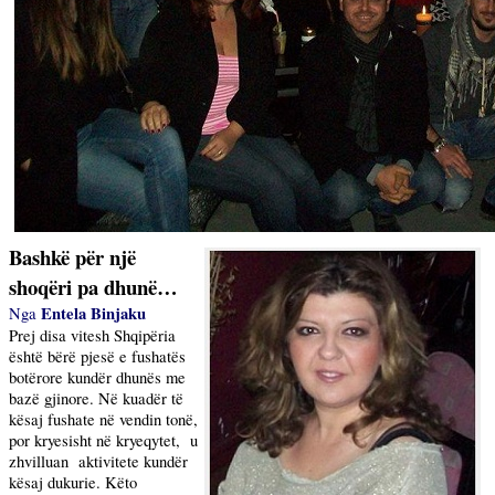
Bashkë për një
shoqëri pa dhunë…
Entela Binjaku
Nga
Prej disa vitesh Shqipëria
është bërë pjesë e fushatës
botërore kundër dhunës me
bazë gjinore. Në kuadër të
kësaj fushate në vendin tonë,
por kryesisht në kryeqytet,
u
zhvilluan
aktivitete kundër
kësaj dukurie. Këto