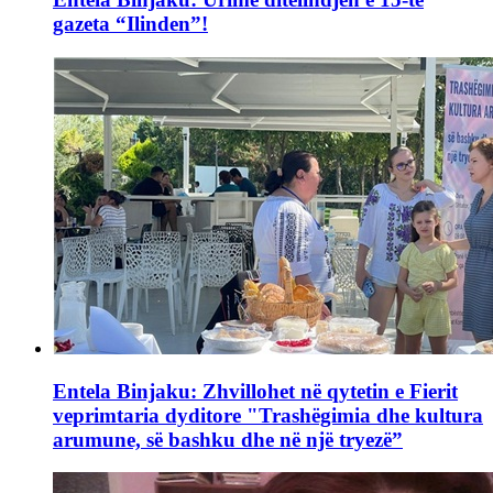
gazeta “Ilinden”!
Entela Binjaku: Zhvillohet në qytetin e Fierit
veprimtaria dyditore "Trashëgimia dhe kultura
arumune, së bashku dhe në një tryezë”