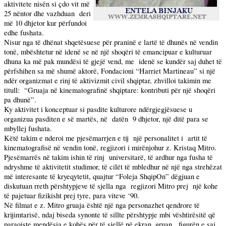
aktivitete nisën si çdo vit më
25 nëntor dhe vazhduan
deri
më 10 dhjetor kur përfundoi
edhe fushata.
Nisur nga të dhënat shqetësuese për praninë e lartë të dhunës në vendin
tonë, mbështetur në idenë se në një shoqëri të emancipuar e kulturuar
dhuna ka më pak mundësi të gjejë vend, me
idenë se kundër saj duhet të
përfshihen sa më shumë aktorë, Fondacioni “Harriet Martineau” si një
ndër organizmat e rinj të aktivizmit civil shqiptar, zhvilloi takimin me
titull:
“Gruaja në kinematografinë shqiptare: kontributi për një shoqëri
pa dhunë”.
Ky aktivitet i konceptuar si pasdite kulturore ndërgjegjësuese u
organizua pasditen e së martës, në
datën
9 dhjetor, një ditë para se
mbyllej fushata.
Këtë takim e nderoi me pjesëmarrjen e tij
një personalitet i
artit të
kinematografisë në vendin tonë, regjizori i mirënjohur z. Kristaq Mitro.
Pjesëmarrës në takim ishin të rinj
universitarë, të ardhur nga fusha të
ndryshme të aktivitetit studimor, të cilët të mbledhur në një nga strehëzat
më interesante të kryeqytetit, quajtur “Foleja ShqipOn” dëgjuan e
diskutuan rreth përshtypjeve të sjella nga
regjizori Mitro prej
një kohe
të pajetuar fizikisht prej tyre, para viteve ‘90.
Në filmat e z. Mitro gruaja është një nga personazhet qendrore të
krijimtarisë, ndaj biseda synonte të sillte përshtypje mbi vështirësitë që
paraqiste mendësia e kohës për të sjellë në ekran, gruan,
figurën e saj