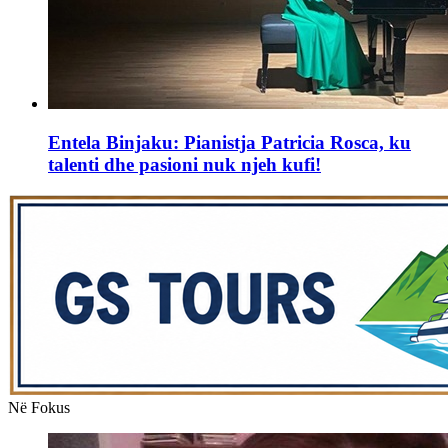
Entela Binjaku: Pianistja Patricia Rosca, ku
talenti dhe pasioni nuk njeh kufi!
Në Fokus