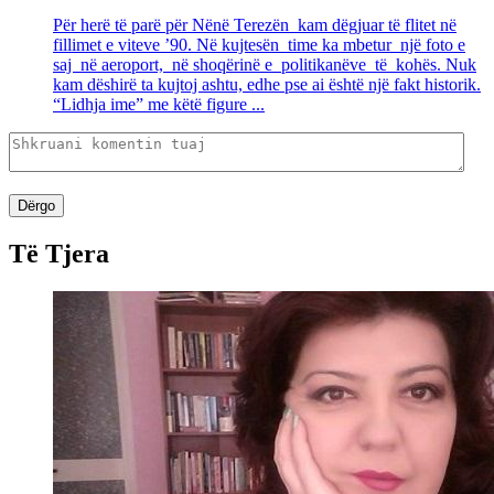
Për herë të parë për Nënë Terezën kam dëgjuar të flitet në
fillimet e viteve ’90. Në kujtesën time ka mbetur një foto e
saj në aeroport, në shoqërinë e politikanëve të kohës. Nuk
kam dëshirë ta kujtoj ashtu, edhe pse ai është një fakt historik.
“Lidhja ime” me këtë figure ...
Dërgo
Të Tjera