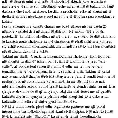
ndër të tjera praninë e dhunës në shoqërinë aktuale ku e ardhmja e
pasigurtë e të rinjve sot “kërcënon” edhe ndjenjat më të bukura siç janë
dashuria dhe ëndërrat rinore, ku dhuna prodhohet edhe në skutat më të
thella të natyrës njerëzore e prej ndjenjave të lënduara nga provokimet e
kohës.
Fushata kombëtare kundër dhunës me bazë gjinore nisi në datën 25
nëntor e vazhdoi deri në datën 10 dhjetor.
Në moton “Bëje botën
portokalli” ky takim i zhvilluar në një njërën
nga
këto 16 ditë aktivizmi
ju kushtua gruas shqiptare në një dimension të rëndësishëm të kulturës
siç është prodhimi kinematografik dhe mundësia që ky art i jep shoqërisë
për të zbutur dukuritë e kohës.
Takimi me titull: “Gruaja në kinematografinë shqiptare: kontributi për
një shoqëri pa dhunë” ishte i pari i ciklit të takimit të natyrës “Art-
caffe”, që Fondacioni synon të zhvillojë edhe më tej, me të tjera
tematika, me të tjerë personalitete nga fusha të artit. Takime të kësaj
natyre mungojnë thuajse tërësisht në qytetet e tjera të vendit tonë, më në
periferi, apo në zonat rurale ku arti mbërrin me vështirësi apo nuk
mbërrin thuajse aspak. Sa më pranë kulturës të gjendet rinia
aq më larg
sjelljeve deviante do të qëndrojë ajo ndaj dhe aktivitetet me në qendër
kulturën dhe artin synojnë të përmirësojnë shoqërinë tonë duke rritur
kulturalisht nivelin e të rinjve pjesëmarrës në to.
Në këtë takim morën pjesë edhe organizata partnere me një profil
interesant e bashkëkohor nga aktivizmi civil shqiptar. Një ndër to është
lëvizja intelektuale “ShqipOn” ku në emër të saj
koordinatorja