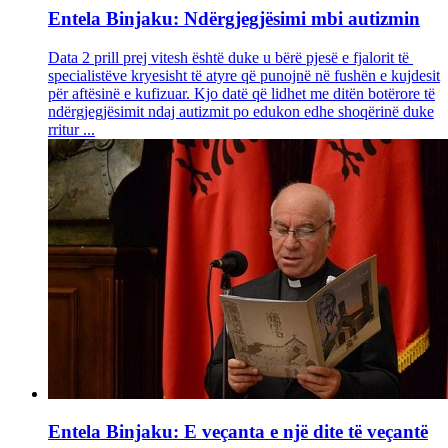
Entela Binjaku: Ndërgjegjësimi mbi autizmin
Data 2 prill prej vitesh është duke u bërë pjesë e fjalorit të
specialistëve kryesisht të atyre që punojnë në fushën e kujdesit
për aftësinë e kufizuar. Kjo datë që lidhet me ditën botërore të
ndërgjegjësimit ndaj autizmit po edukon edhe shoqërinë duke
rritur ...
Entela Binjaku: E veçanta e një dite të veçantë