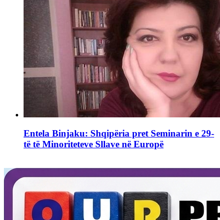
Entela Binjaku: Shqipëria pret Seminarin e 29-
të të Minoriteteve Sllave në Europë