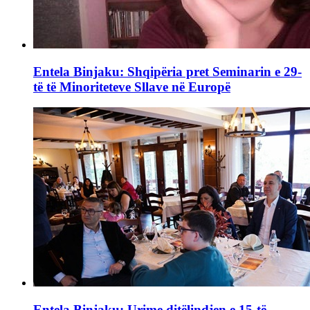
Entela Binjaku: Shqipëria pret Seminarin e 29-
të të Minoriteteve Sllave në Europë
Entela Binjaku: Urime ditëlindjen e 15-të