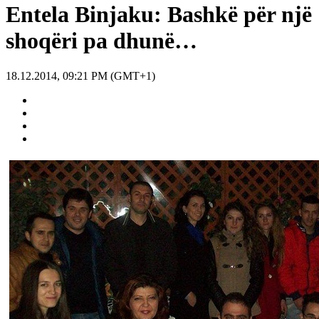
Entela Binjaku: Bashkë për një
shoqëri pa dhunë…
18.12.2014, 09:21 PM (GMT+1)