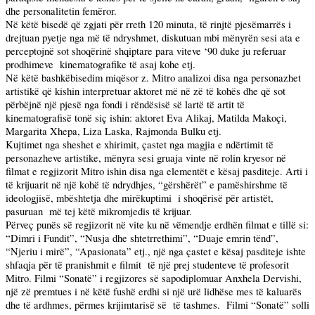
dhe personalitetin femëror.
Në këtë bisedë që zgjati për rreth 120 minuta, të rinjtë pjesëmarrës i
drejtuan pyetje nga më të ndryshmet, diskutuan mbi mënyrën sesi ata e
perceptojnë sot shoqërinë shqiptare para viteve ‘90 duke ju referuar
prodhimeve
kinematografike të asaj kohe etj.
Në këtë bashkëbisedim miqësor z. Mitro analizoi disa nga personazhet
artistikë që kishin interpretuar aktoret më në zë të kohës dhe që sot
përbëjnë një pjesë nga fondi i rëndësisë së lartë të artit të
kinematografisë tonë siç ishin: aktoret Eva Alikaj, Matilda Makoçi,
Margarita Xhepa, Liza Laska, Rajmonda Bulku etj.
Kujtimet nga sheshet e xhirimit, çastet nga magjia e ndërtimit të
personazheve artistike, mënyra sesi gruaja vinte në rolin kryesor në
filmat e regjizorit Mitro ishin disa nga elementët e kësaj pasditeje. Arti i
të krijuarit në një kohë të ndrydhjes, “gërshërët” e pamëshirshme të
ideologjisë, mbështetja dhe mirëkuptimi
i shoqërisë për artistët,
pasuruan
më tej këtë mikromjedis të krijuar.
Përveç punës së regjizorit në vite ku në vëmendje erdhën filmat e tillë si:
“Dimri i Fundit”, “Nusja dhe shtetrrethimi”, “Duaje emrin tënd”,
“Njeriu i mirë”, “Apasionata” etj., një nga çastet e kësaj pasditeje ishte
shfaqja për të pranishmit e filmit
të një prej studenteve të profesorit
Mitro. Filmi “Sonatë” i regjizores së sapodiplomuar Anxhela Dervishi,
një zë premtues i në këtë fushë erdhi si një urë lidhëse mes të kaluarës
dhe të ardhmes, përmes krijimtarisë së
të tashmes.
Filmi “Sonatë” solli