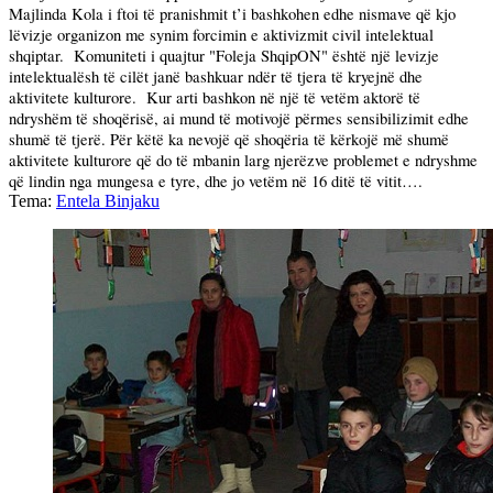
Majlinda Kola i ftoi të pranishmit t’i bashkohen edhe nismave që kjo
lëvizje organizon me synim forcimin e aktivizmit civil intelektual
shqiptar.
Komuniteti i quajtur "Foleja ShqipON" është një levizje
intelektualësh të cilët janë bashkuar ndër të tjera të kryejnë dhe
aktivitete kulturore.
Kur arti bashkon në një të vetëm aktorë të
ndryshëm të shoqërisë, ai mund të motivojë përmes sensibilizimit edhe
shumë të tjerë. Për këtë ka nevojë që shoqëria të kërkojë më shumë
aktivitete kulturore që do të mbanin larg njerëzve problemet e ndryshme
që lindin nga mungesa e tyre, dhe jo vetëm në 16 ditë të vitit….
Tema:
Entela Binjaku