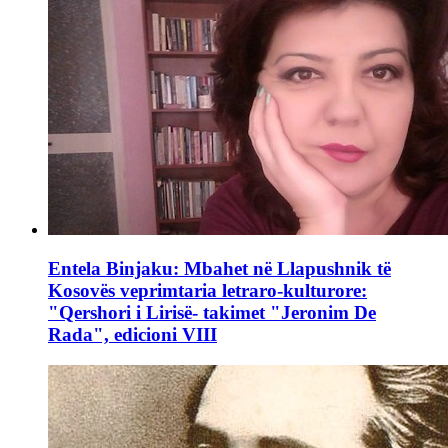
Entela Binjaku: Mbahet në Llapushnik të
Kosovës veprimtaria letraro-kulturore:
"Qershori i Lirisë- takimet "Jeronim De
Rada", edicioni VIII