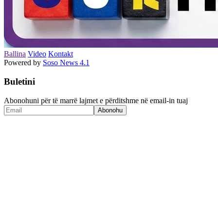
Ballina
Video
Kontakt
Powered by
Soso News 4.1
Buletini
Abonohuni për të marrë lajmet e përditshme në email-in tuaj
Abonohu