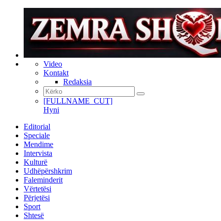
Video
Kontakt
Redaksia
[FULLNAME_CUT]
Hyni
Editorial
Speciale
Mendime
Intervista
Kulturë
Udhëpërshkrim
Faleminderit
Vërtetësi
Përjetësi
Sport
Shtesë