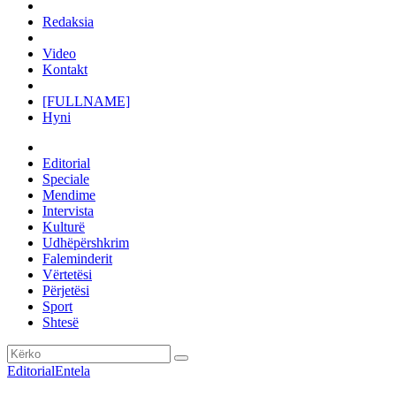
Redaksia
Video
Kontakt
[FULLNAME]
Hyni
Editorial
Speciale
Mendime
Intervista
Kulturë
Udhëpërshkrim
Faleminderit
Vërtetësi
Përjetësi
Sport
Shtesë
Editorial
Entela