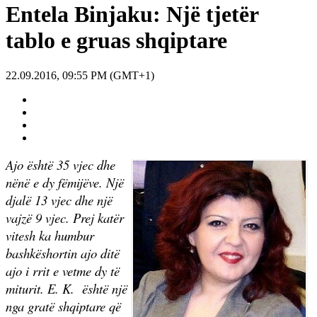
Entela Binjaku: Një tjetër
tablo e gruas shqiptare
22.09.2016, 09:55 PM (GMT+1)
Ajo është 35 vjec dhe
nënë e dy fëmijëve. Një
djalë 13 vjec dhe një
vajzë 9 vjec. Prej katër
vitesh ka humbur
bashkëshortin ajo ditë
ajo i rrit e vetme dy të
miturit. E. K.
është një
nga gratë shqiptare që