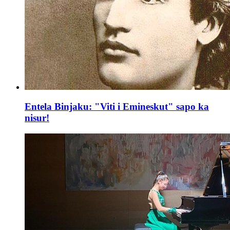
Entela Binjaku: "Viti i Emineskut" sapo ka
nisur!