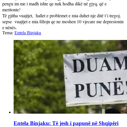
pengu im me i madh ishte qe nuk hodha dikë në gjyq, që e
meritonte!
Të gjitha vuajtjet,
hallet e problemet e mia duhet nje ditë t’i tregoj,
sepse
vuajtjet e mia fillojn qe ne moshen 10 vjecare me depresionin
e nënës.
Tema:
Entela Binjaku
Entela Binjaku: Të jesh i papunë në Shqipëri