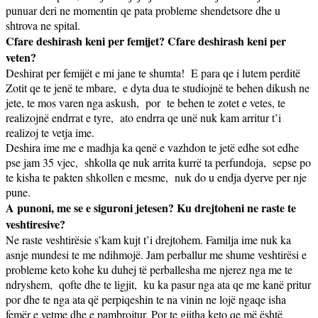
punuar deri ne momentin qe pata probleme shendetsore dhe u
shtrova ne spital.
Cfare deshirash keni per femijet? Cfare deshirash keni per
veten?
Deshirat per femijët e mi jane te shumta!
E para qe i lutem perditë
Zotit qe te jenë te mbare,
e dyta dua te studiojnë te behen dikush ne
jete, te mos varen nga askush,
por
te behen te zotet e vetes, te
realizojnë endrrat e tyre,
ato endrra qe unë nuk kam arritur t’i
realizoj te vetja ime.
Deshira ime me e madhja ka qenë e vazhdon te jetë edhe sot edhe
pse jam 35 vjec,
shkolla qe nuk arrita kurrë ta perfundoja,
sepse po
te kisha te pakten shkollen e mesme,
nuk do u endja dyerve per nje
pune.
A punoni, me se e siguroni jetesen? Ku drejtoheni ne raste te
veshtiresive?
Ne raste veshtirësie s’kam kujt t’i drejtohem. Familja ime nuk ka
asnje mundesi te me ndihmojë. Jam perballur me shume veshtirësi e
probleme keto kohe ku duhej të perballesha me njerez nga me te
ndryshem,
qofte dhe te ligjit,
ku ka pasur nga ata qe me kanë pritur
por dhe te nga ata që perpiqeshin te na vinin ne lojë ngaqe isha
femër e vetme dhe e pambrojtur. Por te gjitha keto qe më është