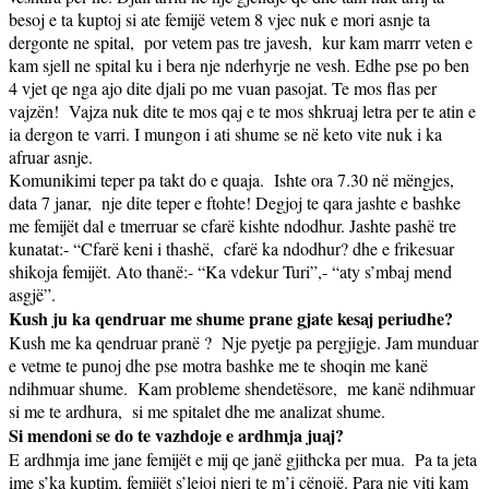
besoj e ta kuptoj si ate femijë vetem 8 vjec nuk e mori asnje ta
dergonte ne spital,
por vetem pas tre javesh,
kur kam marrr veten e
kam sjell ne spital ku i bera nje nderhyrje ne vesh. Edhe pse po ben
4 vjet qe nga ajo dite djali po me vuan pasojat. Te mos flas per
vajzën!
Vajza nuk dite te mos qaj e te mos shkruaj letra per te atin e
ia dergon te varri. I mungon i ati shume se në keto vite nuk i ka
afruar asnje.
Komunikimi teper pa takt do e quaja.
Ishte ora 7.30 në mëngjes,
data 7 janar,
nje dite teper e ftohte! Degjoj te qara jashte e bashke
me femijët dal e tmerruar se cfarë kishte ndodhur. Jashte pashë tre
kunatat:- “Cfarë keni i thashë,
cfarë ka ndodhur? dhe e frikesuar
shikoja femijët. Ato thanë:- “Ka vdekur Turi”,- “aty s’mbaj mend
asgjë”.
Kush ju ka qendruar me shume prane gjate kesaj periudhe?
Kush me ka qendruar pranë ?
Nje pyetje pa pergjigje. Jam munduar
e vetme te punoj dhe pse motra bashke me te shoqin me kanë
ndihmuar shume.
Kam probleme shendetësore,
me kanë ndihmuar
si me te ardhura,
si me spitalet dhe me analizat shume.
Si mendoni se do te vazhdoje e ardhmja juaj?
E ardhmja ime jane femijët e mij qe janë gjithcka per mua.
Pa ta jeta
ime s’ka kuptim, femijët s’lejoj njeri te m’i cënojë. Para nje viti kam