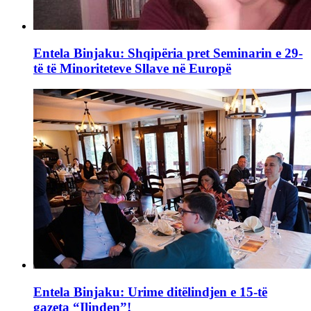
Entela Binjaku: Shqipëria pret Seminarin e 29-
të të Minoriteteve Sllave në Europë
Entela Binjaku: Urime ditëlindjen e 15-të
gazeta “Ilinden”!