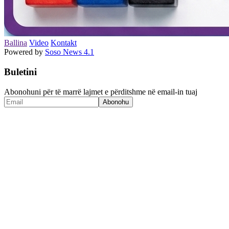
Ballina
Video
Kontakt
Powered by
Soso News 4.1
Buletini
Abonohuni për të marrë lajmet e përditshme në email-in tuaj
Abonohu