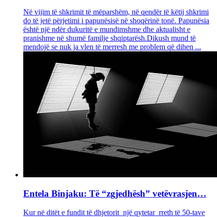
Në vijim të shkrimit të mëparshëm, në qendër të këtij shkrimi
do të jetë përjetimi i papunësisë në shoqërinë tonë. Papunësia
është një ndër dukuritë e mundimshme dhe aktualisht e
pranishme në shumë familje shqiptarësh.Dikush mund të
mendojë se nuk ja vlen të merresh me problem që dihen ...
Entela Binjaku: Të “zgjedhësh” vetëvrasjen…
Kur në ditët e fundit të dhjetorit një qytetar rreth të 50-tave