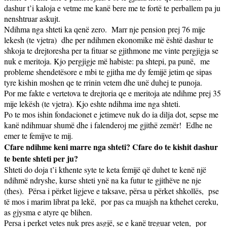
dashur t’i kaloja e vetme me kanë bere me te fortë te perballem pa ju
nenshtruar askujt.
Ndihma nga shteti ka qenë zero.
Marr nje pension prej 76 mije
lekesh (te vjetra)
dhe per ndihmen ekonomike më është dashur te
shkoja te drejtoresha per ta fituar se gjithmone me vinte pergjigja se
nuk e meritoja. Kjo pergjigje më habiste: pa shtepi, pa punë,
me
probleme shendetësore e mbi te gjitha me dy femijë jetim qe sipas
tyre kishin moshen qe te rrinin vetem dhe unë duhej te punoja.
Por me fakte e vertetova te drejtoria qe e meritoja ate ndihme prej 35
mije lekësh (te vjetra). Kjo eshte ndihma ime nga shteti.
Po te mos ishin fondacionet e jetimeve nuk do ia dilja dot, sepse me
kanë ndihmuar shumë dhe i falenderoj me gjithë zemër!
Edhe ne
emer te femijve te mij.
Cfare ndihme keni marre nga shteti? Cfare do te kishit dashur
te bente shteti per ju?
Shteti do doja t’i kthente syte te keta femijë që duhet te kenë një
ndihmë ndryshe, kurse shteti ynë na ka futur te gjithëve ne nje
(thes).
Përsa i përket ligjeve e taksave, përsa u përket shkollës,
pse
të mos i marim librat pa lekë,
por pas ca muajsh na kthehet cereku,
as gjysma e atyre qe blihen.
Persa i perket vetes nuk pres asgjë, se e kanë treguar veten,
por