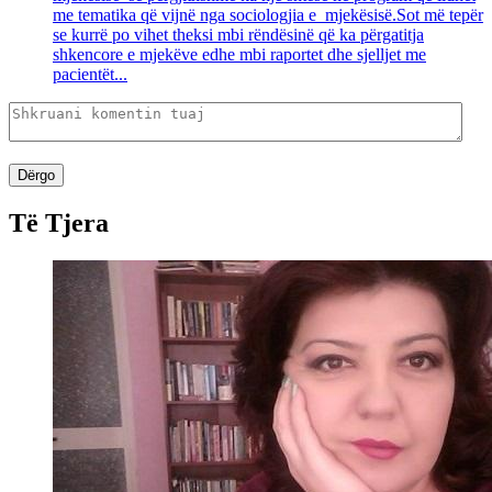
me tematika që vijnë nga sociologjia e mjekësisë.Sot më tepër
se kurrë po vihet theksi mbi rëndësinë që ka përgatitja
shkencore e mjekëve edhe mbi raportet dhe sjelljet me
pacientët...
Dërgo
Të Tjera