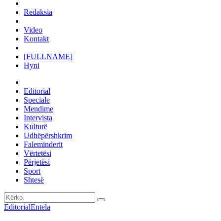
Redaksia
Video
Kontakt
[FULLNAME]
Hyni
Editorial
Speciale
Mendime
Intervista
Kulturë
Udhëpërshkrim
Faleminderit
Vërtetësi
Përjetësi
Sport
Shtesë
Editorial
Entela