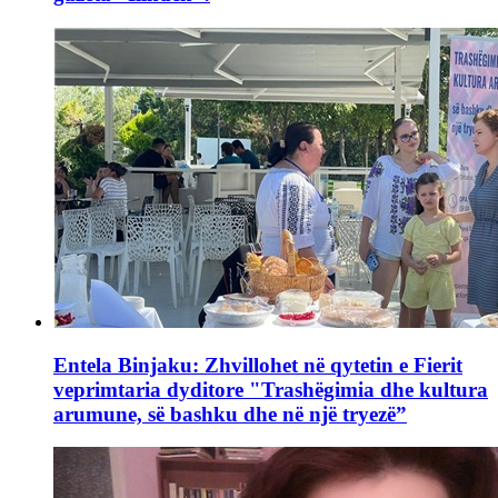
Entela Binjaku: Zhvillohet në qytetin e Fierit
veprimtaria dyditore "Trashëgimia dhe kultura
arumune, së bashku dhe në një tryezë”