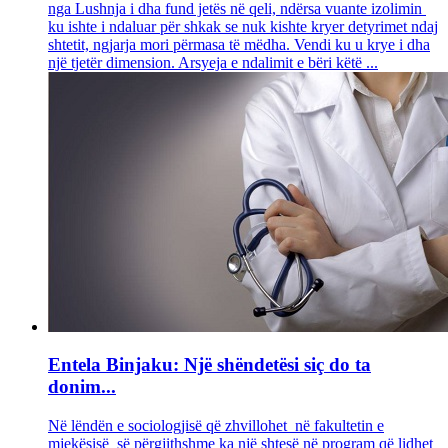
nga Lushnja i dha fund jetës në qeli, ndërsa vuante izolimin
ku ishte i ndaluar për shkak se nuk kishte kryer detyrimet ndaj
shtetit, ngjarja mori përmasa të mëdha. Vendi ku u krye i dha
një tjetër dimension. Arsyeja e ndalimit e bëri këtë ...
Entela Binjaku: Një shëndetësi siç do ta
donim...
Në lëndën e sociologjisë që zhvillohet në fakultetin e
mjekësisë së përgjithshme ka një shtesë në program që lidhet