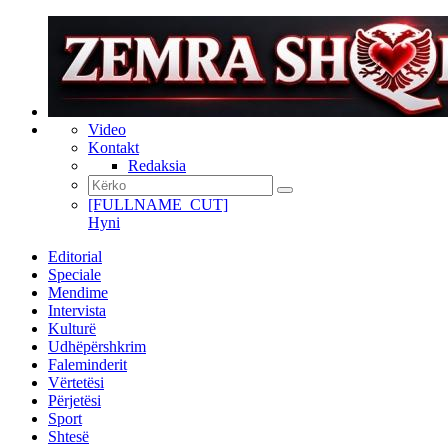
Video
Kontakt
Redaksia
[FULLNAME_CUT]
Hyni
Editorial
Speciale
Mendime
Intervista
Kulturë
Udhëpërshkrim
Faleminderit
Vërtetësi
Përjetësi
Sport
Shtesë