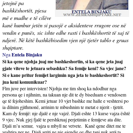
jetojnë pa
bashkëshortët, pjesa
më e madhe e të cilëve
kanë humbur jetën si pasojë e aksidenteve rrugore ose në
vendin e punës, sic ishte edhe rasti i bashkëshortit të saj të
ndjerë. Në këtë bashkëbisedim vjen një tjetër tablo e gruas
shqiptare.
Entela Binjaku
Nga
Si ka qene njohja juaj me bashkeshortin, si ka qene jeta juaj
gjate viteve te jetuara sebashku? Sa femije keni? Sa vjec jane?
Si e kane pritur femijet largimin nga jeta te bashkeshortit? Si
jua keni komunikuar?
Flm juve per intervisten! Njohja me tim shoq ka ndodhur nga
persona qe i njihnim, na takuan nje dit te dy biseduam e vendosem
qe të fejoheshim. Kemi jetuar 10 vjet bashke me halle e veshtersi po
ia dilnim gjithmonë, arrinim te mbushnim te metat e njerit - tjetrit.
Kam dy femijë: nje djalë e nje vajzë. Djali eshte 13 kurse vajza është
9 vjec. Nuk gjej fjalë te pershkruaj perjetimin e femijeve ata dite.
Djali m’u semur,
vajza u mbyll ne vetvete.
Kanë qene ditet me te
veshtira per ne. Djali arriti ne nje gjendje qe dhe tani nuk arrij ta