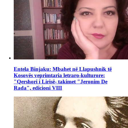
Entela Binjaku: Mbahet në Llapushnik të
Kosovës veprimtaria letraro-kulturore:
"Qershori i Lirisë- takimet "Jeronim De
Rada", edicioni VIII