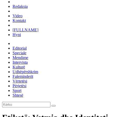
Redaksia
Video
Kontakt
[FULLNAME]
Hyni
Editorial
Speciale
Mendime
Intervista
Kulturë
Udhëpërshkrim
Faleminderit
Vërtetësi
Përjetësi
Sport
Shtesë