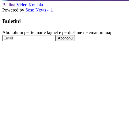
Ballina
Video
Kontakt
Powered by
Soso News 4.1
Buletini
Abonohuni për të marrë lajmet e përditshme në email-in tuaj
Abonohu