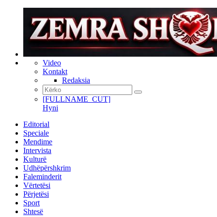
Video
Kontakt
Redaksia
[FULLNAME_CUT]
Hyni
Editorial
Speciale
Mendime
Intervista
Kulturë
Udhëpërshkrim
Faleminderit
Vërtetësi
Përjetësi
Sport
Shtesë