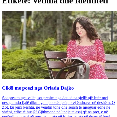
Etiketë: Vetmia dhe Identiteti
Cikël me poezi nga Oriada Dajko
Sot presim nga valët, sot presim nga deti të na sjellë një letër prej
nesh, a ndo fjalë diku nga një tokë tjetër, prej ëndrrave që deshëm. O
Zot, ku jemi kështu, në vendin tonë dhe sërish të mërguar edhe në
shtëpi, edhe të huaj?! Gjithmonë në lindje të asaj që na pret, e në
perëndim të asaj që presim, as ata që ishim, as ata që duam të jemi...