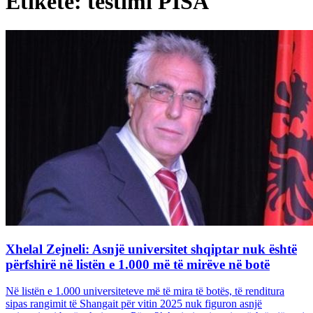
Etiketë: testimi PISA
Xhelal Zejneli: Asnjë universitet shqiptar nuk është
përfshirë në listën e 1.000 më të mirëve në botë
Në listën e 1.000 universiteteve më të mira të botës, të renditura
sipas rangimit të Shangait për vitin 2025 nuk figuron asnjë