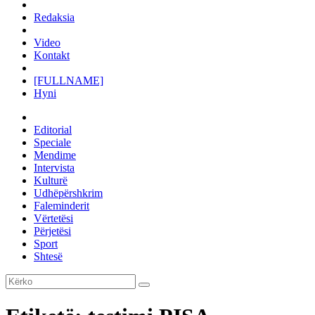
Redaksia
Video
Kontakt
[FULLNAME]
Hyni
Editorial
Speciale
Mendime
Intervista
Kulturë
Udhëpërshkrim
Faleminderit
Vërtetësi
Përjetësi
Sport
Shtesë