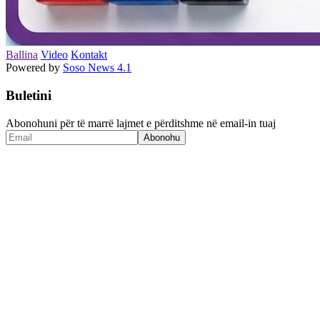
Ballina
Video
Kontakt
Powered by
Soso News 4.1
Buletini
Abonohuni për të marrë lajmet e përditshme në email-in tuaj
Abonohu