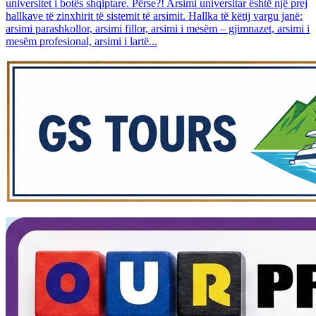
universitet i botës shqiptare. Përse?! Arsimi universitar është një prej
hallkave të zinxhirit të sistemit të arsimit. Hallka të këtij vargu janë:
arsimi parashkollor, arsimi fillor, arsimi i mesëm – gjimnazet, arsimi i
mesëm profesional, arsimi i lartë...