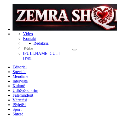
Video
Kontakt
Redaksia
[FULLNAME_CUT]
Hyni
Editorial
Speciale
Mendime
Intervista
Kulturë
Udhëpërshkrim
Faleminderit
Vërtetësi
Përjetësi
Sport
Shtesë