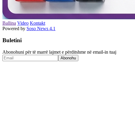
Ballina
Video
Kontakt
Powered by
Soso News 4.1
Buletini
Abonohuni për të marrë lajmet e përditshme në email-in tuaj
Abonohu