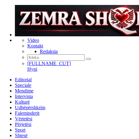
Video
Kontakt
Redaksia
[FULLNAME_CUT]
Hyni
Editorial
Speciale
Mendime
Intervista
Kulturë
Udhëpërshkrim
Faleminderit
Vërtetësi
Përjetësi
Sport
Shtesë