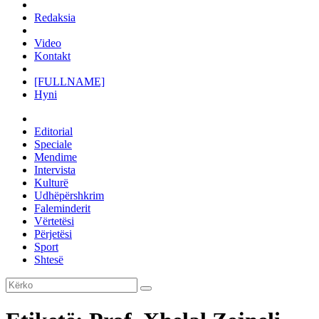
Redaksia
Video
Kontakt
[FULLNAME]
Hyni
Editorial
Speciale
Mendime
Intervista
Kulturë
Udhëpërshkrim
Faleminderit
Vërtetësi
Përjetësi
Sport
Shtesë