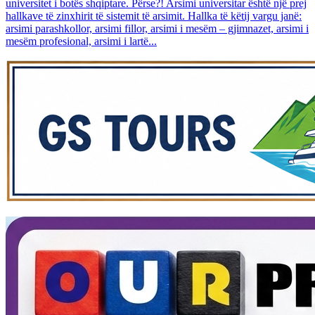
universitet i botës shqiptare. Përse?! Arsimi universitar është një prej
hallkave të zinxhirit të sistemit të arsimit. Hallka të këtij vargu janë:
arsimi parashkollor, arsimi fillor, arsimi i mesëm – gjimnazet, arsimi i
mesëm profesional, arsimi i lartë...