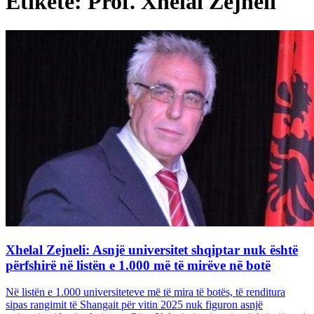
Etiketë: Prof. Xhelal Zejneli
Xhelal Zejneli: Asnjë universitet shqiptar nuk është
përfshirë në listën e 1.000 më të mirëve në botë
Në listën e 1.000 universiteteve më të mira të botës, të renditura
sipas rangimit të Shangait për vitin 2025 nuk figuron asnjë