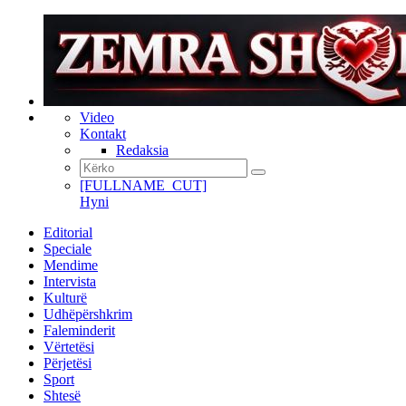
Video
Kontakt
Redaksia
[FULLNAME_CUT]
Hyni
Editorial
Speciale
Mendime
Intervista
Kulturë
Udhëpërshkrim
Faleminderit
Vërtetësi
Përjetësi
Sport
Shtesë