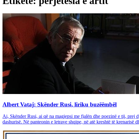
Etiketë: përjetësia e artit
Albert Vataj: Skënder Rusi, liriku buzëëmbël
Ai, Skënder Rusi, ai që na magjepsi me fjalën dhe poezinë e tij, prej d
dashurisë. Në panteonin e letrave shqipe, në atë kreshtë të krenarisë d