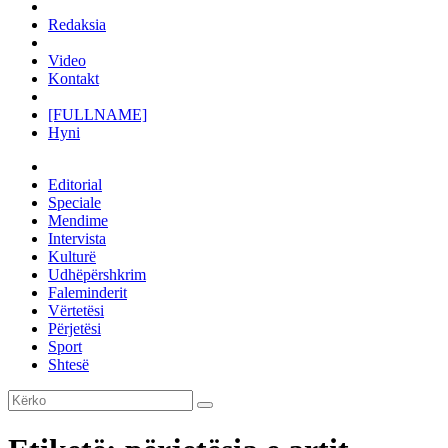
Redaksia
Video
Kontakt
[FULLNAME]
Hyni
Editorial
Speciale
Mendime
Intervista
Kulturë
Udhëpërshkrim
Faleminderit
Vërtetësi
Përjetësi
Sport
Shtesë