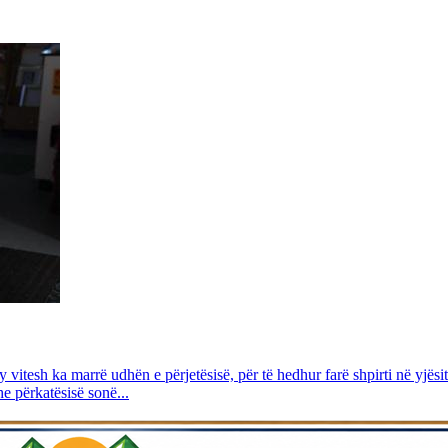
y vitesh ka marrë udhën e përjetësisë, për të hedhur farë shpirti në yjës
he përkatësisë sonë...