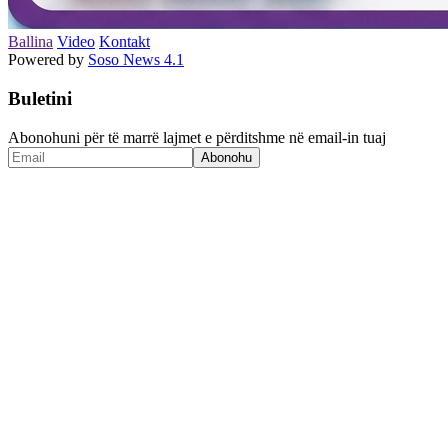
Ballina
Video
Kontakt
Powered by
Soso News 4.1
Buletini
Abonohuni për të marrë lajmet e përditshme në email-in tuaj
Abonohu