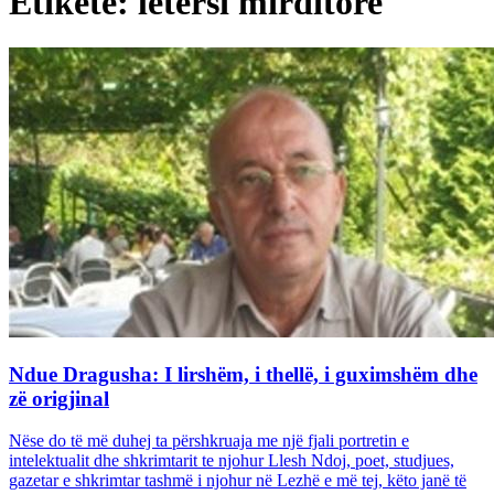
Etiketë: letërsi mirditore
Ndue Dragusha: I lirshëm, i thellë, i guximshëm dhe
zë origjinal
Nëse do të më duhej ta përshkruaja me një fjali portretin e
intelektualit dhe shkrimtarit te njohur Llesh Ndoj, poet, studjues,
gazetar e shkrimtar tashmë i njohur në Lezhë e më tej, këto janë të