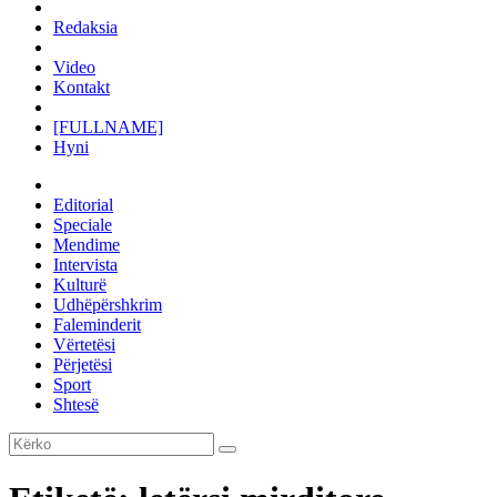
Redaksia
Video
Kontakt
[FULLNAME]
Hyni
Editorial
Speciale
Mendime
Intervista
Kulturë
Udhëpërshkrim
Faleminderit
Vërtetësi
Përjetësi
Sport
Shtesë