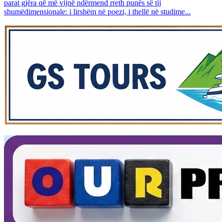
parat gjëra që më vijnë ndërmend rreth punës së tij
shumëdimensionale: i lirshëm në poezi, i thellë në studime...