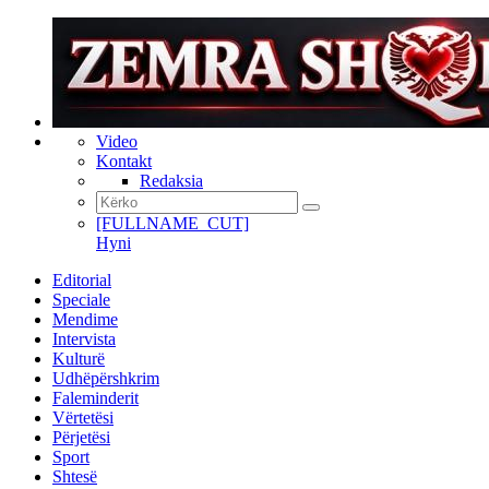
Video
Kontakt
Redaksia
[FULLNAME_CUT]
Hyni
Editorial
Speciale
Mendime
Intervista
Kulturë
Udhëpërshkrim
Faleminderit
Vërtetësi
Përjetësi
Sport
Shtesë