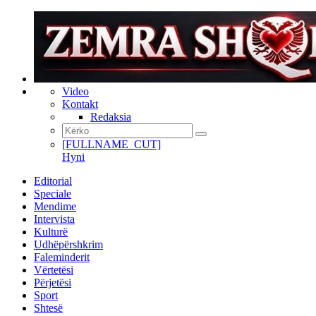
Video
Kontakt
Redaksia
[FULLNAME_CUT]
Hyni
Editorial
Speciale
Mendime
Intervista
Kulturë
Udhëpërshkrim
Faleminderit
Vërtetësi
Përjetësi
Sport
Shtesë