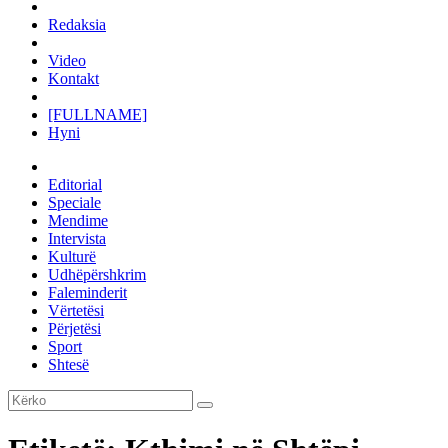
Redaksia
Video
Kontakt
[FULLNAME]
Hyni
Editorial
Speciale
Mendime
Intervista
Kulturë
Udhëpërshkrim
Faleminderit
Vërtetësi
Përjetësi
Sport
Shtesë