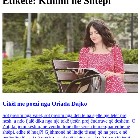
Etiketë: Kthimi në Shtëpi
Cikël me poezi nga Oriada Dajko
Sot presim nga valët, sot presim nga deti të na sjellë një letër prej
nesh, a ndo fjalë diku nga një tokë tjetër, prej ëndrrave që deshëm. O
Zot, ku jemi kështu, në vendin tonë dhe sërish të mërguar edhe në
shtëpi, edhe të huaj?! Gjithmonë në lindje të asaj që na pret, e në
perëndim të asaj që presim, as ata që ishim, as ata që duam të jemi...