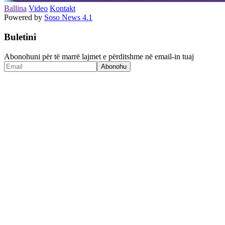
Ballina
Video
Kontakt
Powered by
Soso News 4.1
Buletini
Abonohuni për të marrë lajmet e përditshme në email-in tuaj
Abonohu