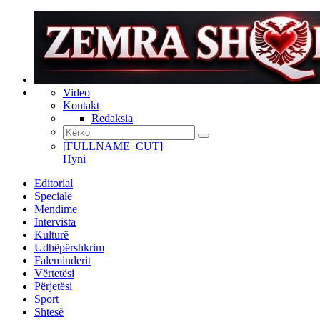
Video
Kontakt
Redaksia
[FULLNAME_CUT]
Hyni
Editorial
Speciale
Mendime
Intervista
Kulturë
Udhëpërshkrim
Faleminderit
Vërtetësi
Përjetësi
Sport
Shtesë