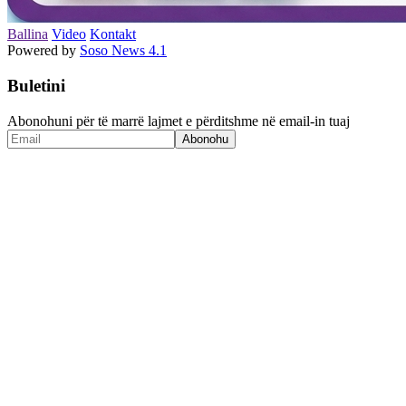
Ballina
Video
Kontakt
Powered by
Soso News 4.1
Buletini
Abonohuni për të marrë lajmet e përditshme në email-in tuaj
Abonohu