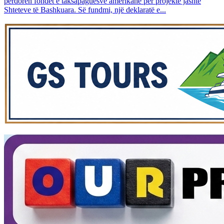
përdoren fondet e taksapaguesve amerikanë për projekte jashtë
Shteteve të Bashkuara. Së fundmi, një deklaratë e...