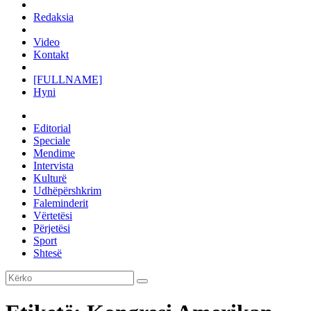
Redaksia
Video
Kontakt
[FULLNAME]
Hyni
Editorial
Speciale
Mendime
Intervista
Kulturë
Udhëpërshkrim
Faleminderit
Vërtetësi
Përjetësi
Sport
Shtesë