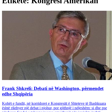
Etiketë: Kongresi Amerikan
Frank Shkreli: Debati në Washington, përmendet
edhe Shqipëria
Kohët e fundit, në korridoret e Kongresitt ë Shteteve të Bashkuara
është rikthyer një debat i njohur, por gjithnjë i ndjeshëm: si dhe pse