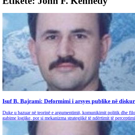
Etiketë: John F. Kennedy
Isuf B. Bajrami: Deformimi i arsyes publike në diskursi
Duke u bazuar në teorinë e argumentimit, komunikimit politik dhe fil
gabime logjike, por si mekanizma strategjikë të ndërtimit të perceptimit