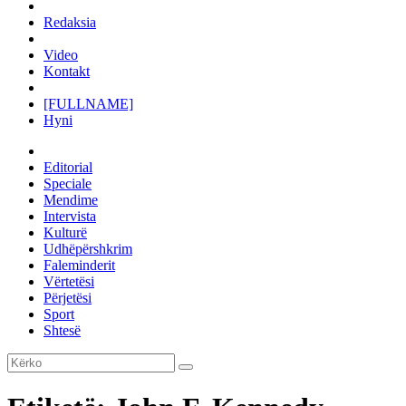
Redaksia
Video
Kontakt
[FULLNAME]
Hyni
Editorial
Speciale
Mendime
Intervista
Kulturë
Udhëpërshkrim
Faleminderit
Vërtetësi
Përjetësi
Sport
Shtesë