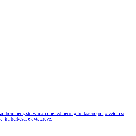
i ad hominem, straw man dhe red herring funksionojnë jo vetëm si
ë, ku kërkesat e qytetarëve...