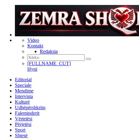
Video
Kontakt
Redaksia
[FULLNAME_CUT]
Hyni
Editorial
Speciale
Mendime
Intervista
Kulturë
Udhëpërshkrim
Faleminderit
Vërtetësi
Përjetësi
Sport
Shtesë