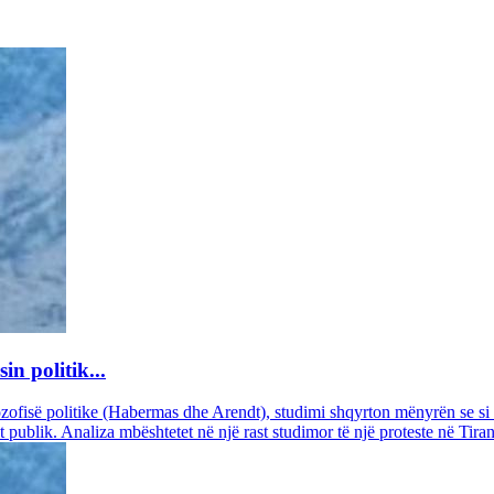
n politik...
ozofisë politike (Habermas dhe Arendt), studimi shqyrton mënyrën se s
 publik. Analiza mbështetet në një rast studimor të një proteste në Tiran