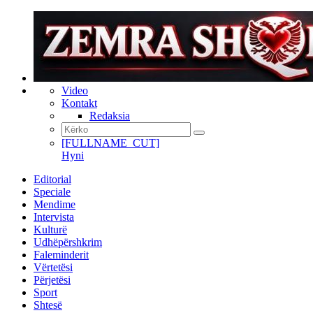
Video
Kontakt
Redaksia
[FULLNAME_CUT]
Hyni
Editorial
Speciale
Mendime
Intervista
Kulturë
Udhëpërshkrim
Faleminderit
Vërtetësi
Përjetësi
Sport
Shtesë