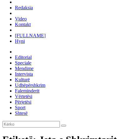
Redaksia
Video
Kontakt
[FULLNAME]
Hyni
Editorial
Speciale
Mendime
Intervista
Kulturë
Udhëpërshkrim
Faleminderit
Vërtetësi
Përjetësi
Sport
Shtesë