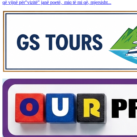
që vijnë për"vizitë" janë poetë, miq të mi që, mjersisht...