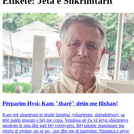
Etiketë: Jeta e Shkrimtarit
Përparim Hysi: Kam "tharë" detin me filxhan!
Kam një shqetësim të rëndë familjar (shqetësim shëndetësor), sa
tërë natën gjumin e bëj me copa. Vendosa që t'u vë kryq shkrimeve
modeste të mia dhe gati bëj vetgjyqësi. Bëj takime imagjinare me
njerëz të njohur, po se po, por dhe me të panjohur. Shumica e atyre