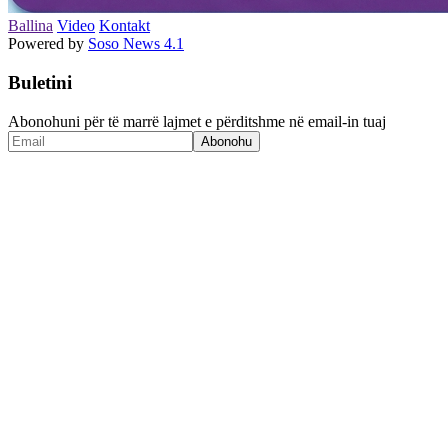
Ballina
Video
Kontakt
Powered by
Soso News 4.1
Buletini
Abonohuni për të marrë lajmet e përditshme në email-in tuaj
Abonohu