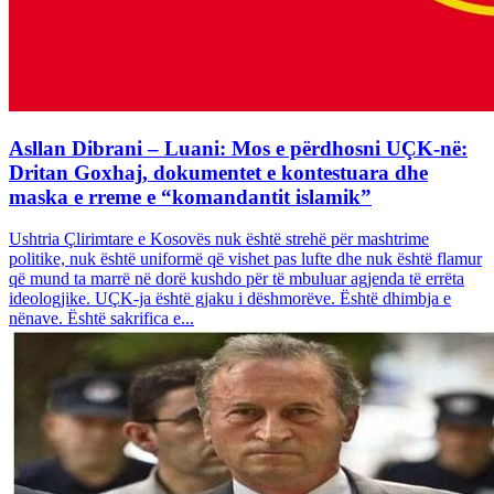
Asllan Dibrani – Luani: Mos e përdhosni UÇK-në:
Dritan Goxhaj, dokumentet e kontestuara dhe
maska e rreme e “komandantit islamik”
Ushtria Çlirimtare e Kosovës nuk është strehë për mashtrime
politike, nuk është uniformë që vishet pas lufte dhe nuk është flamur
që mund ta marrë në dorë kushdo për të mbuluar agjenda të errëta
ideologjike. UÇK-ja është gjaku i dëshmorëve. Është dhimbja e
nënave. Është sakrifica e...