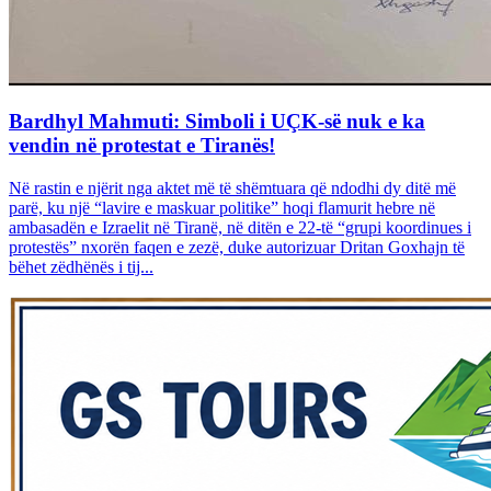
Bardhyl Mahmuti: Simboli i UÇK-së nuk e ka
vendin në protestat e Tiranës!
Në rastin e njërit nga aktet më të shëmtuara që ndodhi dy ditë më
parë, ku një “lavire e maskuar politike” hoqi flamurit hebre në
ambasadën e Izraelit në Tiranë, në ditën e 22-të “grupi koordinues i
protestës” nxorën faqen e zezë, duke autorizuar Dritan Goxhajn të
bëhet zëdhënës i tij...