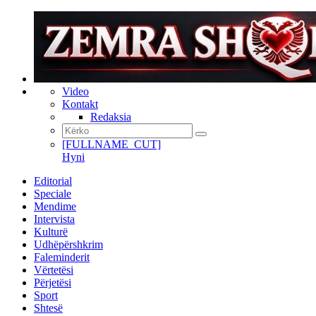
Video
Kontakt
Redaksia
[FULLNAME_CUT]
Hyni
Editorial
Speciale
Mendime
Intervista
Kulturë
Udhëpërshkrim
Faleminderit
Vërtetësi
Përjetësi
Sport
Shtesë