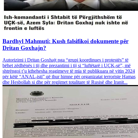
Bardhyl Mahmuti: Kush falsifikoi dokumente për
Dritan Goxhajn?
Autorizimi i Dritan Goxhajt nga “grupi koordinues i protestës” të
bëhet zëdhënës i tij dhe prezantimi i tij si “luftëtarë i UÇK-së”, më
shtrëngoi t’u kthehesha reagimeve të mia të publikuara në vitin 2024
për këtë “ANAL-isti” që thur himne për organizatat terroriste Hamas
dhe Hesbollah si dhe për regjimet totalitare të Rusisë dhe Iranit...