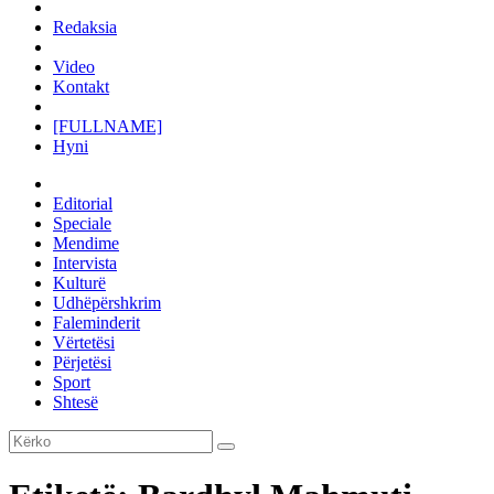
Redaksia
Video
Kontakt
[FULLNAME]
Hyni
Editorial
Speciale
Mendime
Intervista
Kulturë
Udhëpërshkrim
Faleminderit
Vërtetësi
Përjetësi
Sport
Shtesë