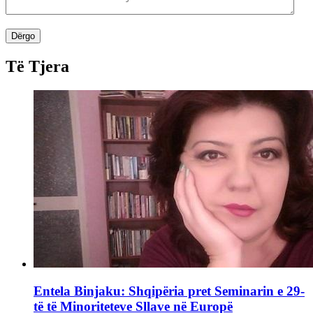
Dërgo
Të Tjera
Entela Binjaku: Shqipëria pret Seminarin e 29-
të të Minoriteteve Sllave në Europë