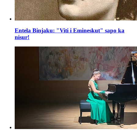
Entela Binjaku: "Viti i Emineskut" sapo ka
nisur!