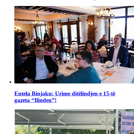
Entela Binjaku: Urime ditëlindjen e 15-të
gazeta “Ilinden”!