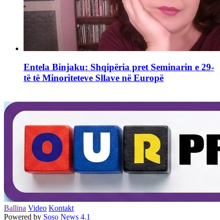
Entela Binjaku: Shqipëria pret Seminarin e 29-
të të Minoriteteve Sllave në Europë
Ballina
Video
Kontakt
Powered by
Soso News 4.1