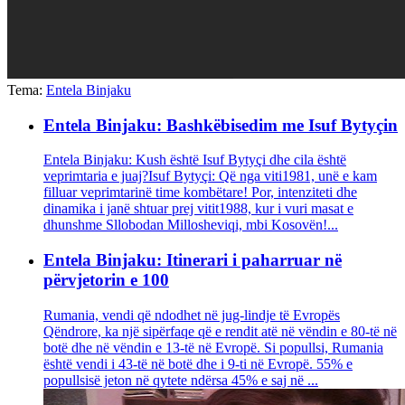
Tema:
Entela Binjaku
Entela Binjaku: Bashkëbisedim me Isuf Bytyçin
Entela Binjaku: Kush është Isuf Bytyçi dhe cila është
veprimtaria e juaj?Isuf Bytyçi: Që nga viti1981, unë e kam
filluar veprimtarinë time kombëtare! Por, intenziteti dhe
dinamika i janë shtuar prej vitit1988, kur i vuri masat e
dhunshme Sllobodan Millosheviqi, mbi Kosovën!...
Entela Binjaku: Itinerari i paharruar në
përvjetorin e 100
Rumania, vendi që ndodhet në jug-lindje të Evropës
Qëndrore, ka një sipërfaqe që e rendit atë në vëndin e 80-të në
botë dhe në vëndin e 13-të në Evropë. Si popullsi, Rumania
është vendi i 43-të në botë dhe i 9-ti në Evropë. 55% e
popullsisë jeton në qytete ndërsa 45% e saj në ...