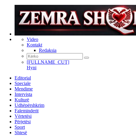
Video
Kontakt
Redaksia
[FULLNAME_CUT]
Hyni
Editorial
Speciale
Mendime
Intervista
Kulturë
Udhëpërshkrim
Faleminderit
Vërtetësi
Përjetësi
Sport
Shtesë