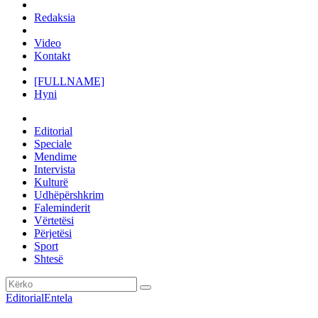
Redaksia
Video
Kontakt
[FULLNAME]
Hyni
Editorial
Speciale
Mendime
Intervista
Kulturë
Udhëpërshkrim
Faleminderit
Vërtetësi
Përjetësi
Sport
Shtesë
Editorial
Entela