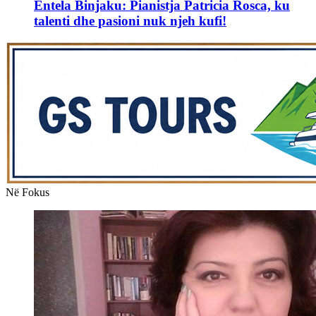
Entela Binjaku: Pianistja Patricia Rosca, ku
talenti dhe pasioni nuk njeh kufi!
Në Fokus