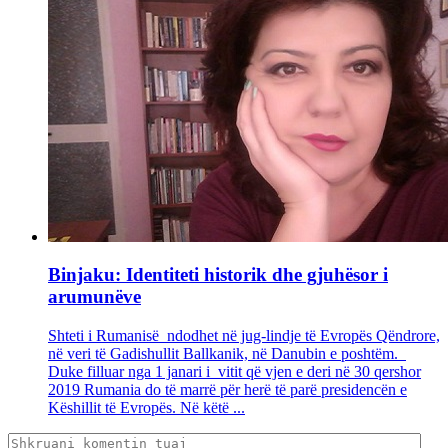
Binjaku: Identiteti historik dhe gjuhësor i
arumunëve
Shteti i Rumanisë ndodhet në jug-lindje të Evropës Qëndrore,
në veri të Gadishullit Ballkanik, në Danubin e poshtëm.
Duke filluar nga 1 janari i vitit që vjen e deri në 30 qershor
2019 Rumania do të marrë për herë të parë presidencën e
Këshillit të Evropës. Në këtë ...