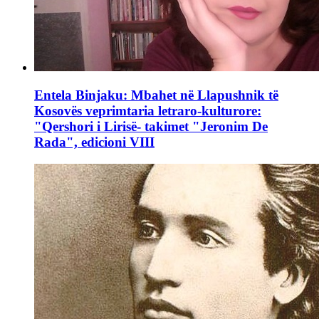
Entela Binjaku: Mbahet në Llapushnik të
Kosovës veprimtaria letraro-kulturore:
"Qershori i Lirisë- takimet "Jeronim De
Rada", edicioni VIII