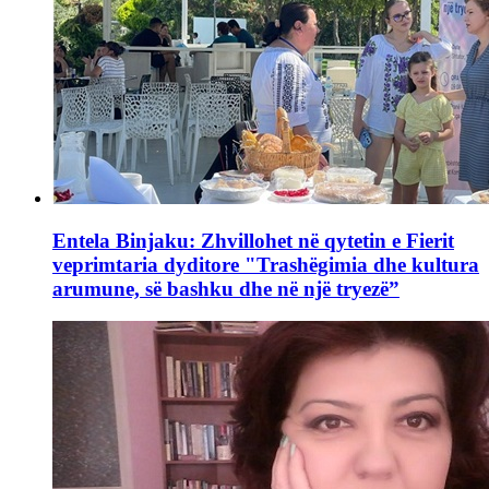
Entela Binjaku: Zhvillohet në qytetin e Fierit
veprimtaria dyditore "Trashëgimia dhe kultura
arumune, së bashku dhe në një tryezë”