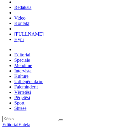
Redaksia
Video
Kontakt
[FULLNAME]
Hyni
Editorial
Speciale
Mendime
Intervista
Kulturë
Udhëpërshkrim
Faleminderit
Vërtetësi
Përjetësi
Sport
Shtesë
Editorial
Entela