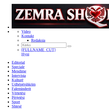
Video
Kontakt
Redaksia
[FULLNAME_CUT]
Hyni
Editorial
Speciale
Mendime
Intervista
Kulturë
Udhëpërshkrim
Faleminderit
Vërtetësi
Përjetësi
Sport
Shtesë