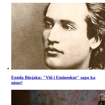
Entela Binjaku: "Viti i Emineskut" sapo ka
nisur!