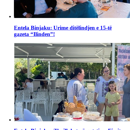
Entela Binjaku: Urime ditëlindjen e 15-të
gazeta “Ilinden”!