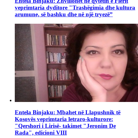
Entela Binjaku: Zhvillohet në qytetin e Fierit
veprimtaria dyditore "Trashëgimia dhe kultura
arumune, së bashku dhe në një tryezë”
Entela Binjaku: Mbahet në Llapushnik të
Kosovës veprimtaria letraro-kulturore:
"Qershori i Lirisë- takimet "Jeronim De
Rada", edicioni VIII