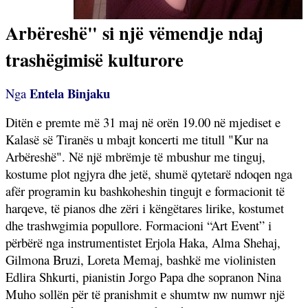
Arbëreshë" si një vëmendje ndaj
trashëgimisë kulturore
Entela Binjaku
Nga
Ditën e premte më 31 maj në orën 19.00 në mjediset e
Kalasë së Tiranës u mbajt koncerti me titull "Kur na
Arbëreshë". Në një mbrëmje të mbushur me tinguj,
kostume plot ngjyra dhe jetë, shumë qytetarë ndoqen nga
afër programin ku bashkoheshin tingujt e formacionit të
harqeve, të pianos dhe zëri i këngëtares lirike, kostumet
dhe trashwgimia popullore. Formacioni “Art Event” i
përbërë nga instrumentistet Erjola Haka, Alma Shehaj,
Gilmona Bruzi, Loreta Memaj, bashkë me violinisten
Edlira Shkurti, pianistin Jorgo Papa dhe sopranon Nina
Muho sollën për të pranishmit e shumtw nw numwr një