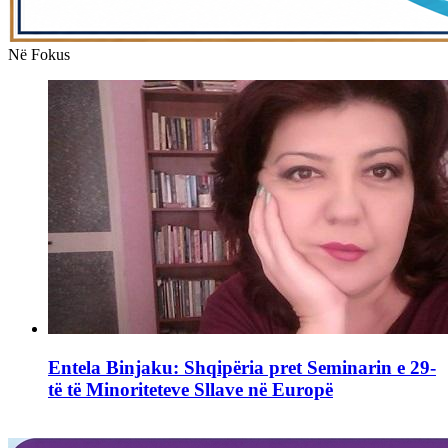
Në Fokus
Entela Binjaku: Shqipëria pret Seminarin e 29-
të të Minoriteteve Sllave në Europë