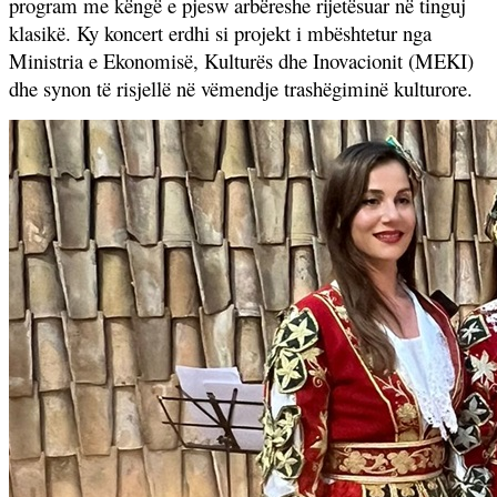
program me këngë e pjesw arbëreshe rijetësuar në tinguj
klasikë. Ky koncert erdhi si projekt i mbështetur nga
Ministria e Ekonomisë, Kulturës dhe Inovacionit (MEKI)
dhe synon të risjellë në vëmendje trashëgiminë kulturore.