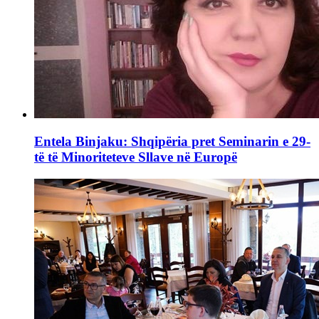
Entela Binjaku: Shqipëria pret Seminarin e 29-
të të Minoriteteve Sllave në Europë