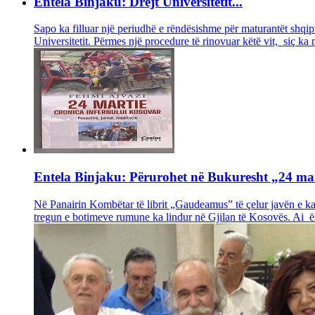
Entela Binjaku: Drejt Universitetit...
Sapo ka filluar një periudhë e rëndësishme për maturantët shqipt
Universitetit. Përmes një procedure të rinovuar këtë vit, siç ka
Entela Binjaku: Përurohet në Bukuresht „24 mar
Në Panairin Kombëtar të librit „Gaudeamus” të çelur javën e kalu
tregun e botimeve rumune ka lindur në Gjilan të Kosovës. Ai ësht