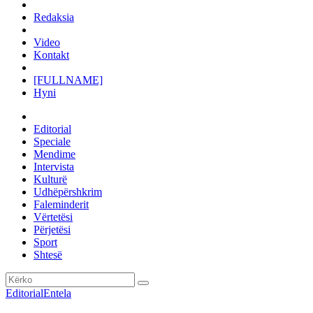
Redaksia
Video
Kontakt
[FULLNAME]
Hyni
Editorial
Speciale
Mendime
Intervista
Kulturë
Udhëpërshkrim
Faleminderit
Vërtetësi
Përjetësi
Sport
Shtesë
Editorial
Entela