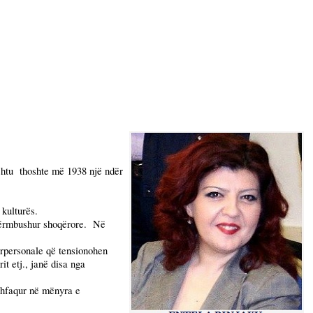
shtu
thoshte më 1938 një ndër
 kulturës.
përmbushur shoqërore.
Në
dërpersonale që tensionohen
t etj., janë disa nga
 shfaqur në mënyra e