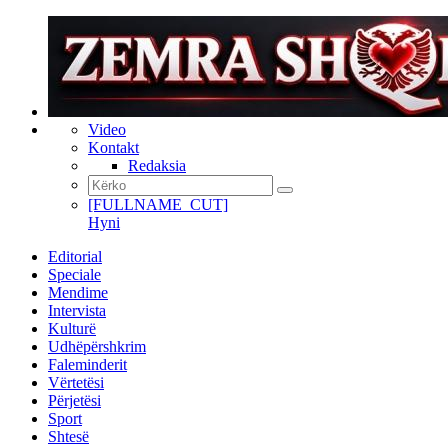
Video
Kontakt
Redaksia
[FULLNAME_CUT]
Hyni
Editorial
Speciale
Mendime
Intervista
Kulturë
Udhëpërshkrim
Faleminderit
Vërtetësi
Përjetësi
Sport
Shtesë