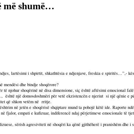
rë më shumë…
djes, lartësimi i shpirtit, shkathtësia e ndjenjave, freskia e spiritës…”,- kë
në mendësi dhe bindje shoqërore?
për të njohur shoqërinë në disa dimensione, siç është aftësimi emocional falë
.,
është një domosdoshmëri për vetë ekzistencën e njeriut
si një qënie e 
itet që shkon vetëm në
rritje.
jë vështrim në jetën e shoqërisë shqiptare mund ta pohojë këtë ide. Raporte n
 fjalor, empati e kufizuar, indiferencë ndaj përjetimeve emocionale të tjetri
lizuese, sërish agresiviteti në shoqëri ka qënë gjithëherë i pranishëm dhe i