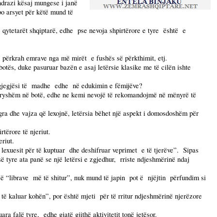
ndrazi kësaj mungese i janë
po arsyet për këtë mund të
 qytetarët shqiptarë, edhe
pse nevoja shpirtërore e tyre
është
e
përkrah emrave nga më mirët
e fushës së përkthimit, etj.
otës, duke pasuruar bazën e asaj letërsie klasike me të cilën ishte
jegjësi të
madhe
edhe
në edukimin e fëmijëve?
dryshëm në botë, edhe ne kemi nevojë të rekomandojmë në mënyrë të
gra dhe vajza që lexojnë, letërsia bëhet një aspekt i domosdoshëm për
rtërore të njeriut.
riut.
 lexuesit për të kuptuar
dhe deshifruar veprimet
e të tjerëve”.
Sipas
ë tyre ata panë se një letërsi e zgjedhur,
rriste ndjeshmërinë ndaj
së “librave
më të shitur”, nuk mund të japin
pot ë
njëjtin
përfundim si
të kaluar kohën”, por është mjeti
për të rritur ndjeshmërinë njerëzore
uara falë tyre,
edhe gjatë gjithë aktivitetit tonë jetësor.