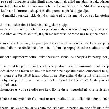
het re se për aspekte të stimulimit emocional nuk është menduar aspak, përku
 kushtet e zbrazëtisë shpirtërore bëhen edhe më të vështira. Shkaku i kësaj a
 kufizuar kulturore e shoqërisë
dha premisa për këtë gjendje.
 të muzikës serioze…kjo është situata e përgjithshme në çdo cep ku jetojnë
in tonë, ishte fondi i letërsisë në gjuhën shqipe.
 më të vlerësuarit në botë, emra përkthyesish që u bënë të njohur, qëndrojnë
e librave “më të shitur”, u njoh me letërsinë që vinte nga të gjitha anët e b
ë morinë e lexuesve,
sa janë gra dhe vajza
duke qenë se ato kanë një përg
ktime lidhur me rëndësinë e leximit.
Ashtu siç veprojnë
edhe studiues të n
hllëqet e sipërpërmendura, duke theksuar
idenë
se shoqëria ka nevojë për 
pasurimit të fjalorit, por tek letërsia qëndron fuqia e pasurimit të botës shpi
dësishme sa i takon ndikimit të letërsisë në aspektin psiko- emocional të nje
e “vlera e letërsisë së lexuar qëndron në përpjestim të drejtë më aftësimin e
e njohjes së përjetimeve emocionale tek të tjerët dhe tek vetja”. Gjatë punës s
ë thelluara.
-shkencore u
vu re se edhe pse këto lloj letërsie
figurojnë në krye të listës 
është një mënyrë “për t’u arratisur nga
realiteti”, as
edhe një mënyrë “për 
zheve,
na ka ndihmuar të zbatojmë
ndjesitë
e përjetuara dhe aftësitë e fit