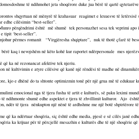
e domosdoshme të ndihmohet jeta shoqërore duke jua bërë të qartë qytetarëve
të Torontos shqyrtuan në mënyrë të krahasuar
reagimet e lexuesve të letërsisë
ar edhe cilësimin “best-seller”.
 Munro përqëndrimi është
më shumë
tek personazhet sesa tek veprimi apo i
 tipit ‘best-seller”.
 njohur përmes romanit
“Virgjëresha shqiptare”,
nuk të thotë çfarë të bes
të bërë kaq i nevojshëm në këto kohë kur raportet ndërpersonale
mes njerëzv
ë që ka në rezonancat afektive tek njeriu.
ikon në kultivimin e atyre cilësive që kanë një rëndësi të madhe në dinamikë
ore, kjo e dhënë do ta shtonte optimizmin tonë për një grua më të edukuar kul
ulimi emocional nga të tjera fusha të artit e kulturës, së paku leximi mund
 të ndihmonte shumë edhe aspektet e tjera të zhvillimit kulturor.
Ajo
ësht
n, ndër të tjera
nënkupton një nënë të ardhshme me një botë shpirtërore të
e që ka ndërtuar shoqëria, siç është edhe media, pjesë e së cilës janë edhe 
ëria ka krijuar për të përcjellë mesazhin e kulturës dhe të një shoqërie që l