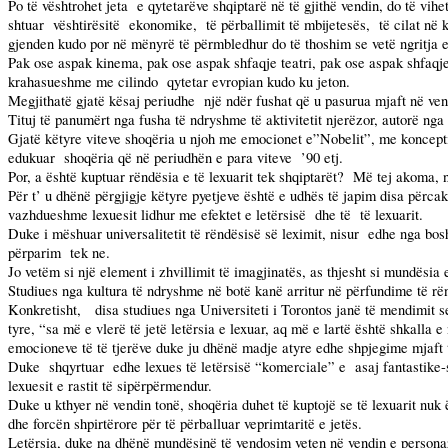
Po
të vështrohet jeta
e qytetarëve shqiptarë në të gjithë vendin, do të vi
shtuar
vështirësitë
ekonomike,
të përballimit të mbijetesës,
të cilat në
gjenden kudo por në mënyrë të përmbledhur do të thoshim se vetë ngritja e
Pak ose aspak kinema, pak ose aspak shfaqje teatri, pak ose aspak shfaqje
krahasueshme me cilindo
qytetar evropian kudo ku jeton.
Megjithatë gjatë kësaj periudhe
një ndër fushat që u pasurua mjaft në vend
Tituj të panumërt nga fusha të ndryshme të aktivitetit njerëzor, autorë nga
Gjatë këtyre viteve shoqëria u njoh me emocionet e”Nobelit”, me konceptin 
edukuar
shoqëria që në periudhën e para viteve
’90 etj.
Por, a është kuptuar rëndësia e të lexuarit tek shqiptarët?
Më tej akoma, n
Për t’ u dhënë përgjigje këtyre pyetjeve është e udhës të japim disa përca
vazhdueshme lexuesit lidhur me efektet e letërsisë
dhe të
të lexuarit.
Duke i mëshuar universalitetit të rëndësisë së leximit, nisur
edhe nga bos
përparim
tek ne.
Jo vetëm si një element i zhvillimit të imagjinatës, as thjesht si mundësia e 
Studiues nga kultura të ndryshme në botë kanë arritur në përfundime të rën
Konkretisht,
disa studiues nga Universiteti i Torontos janë të mendimit s
tyre, “sa më e vlerë të jetë letërsia e lexuar, aq më e lartë është shkalla 
emocioneve të të tjerëve duke ju dhënë madje atyre edhe shpjegime mjaft t
Duke
shqyrtuar
edhe lexues të letërsisë “komerciale” e
asaj fantastike
lexuesit e rastit të sipërpërmendur.
Duke u kthyer në vendin tonë, shoqëria duhet të kuptojë se të lexuarit nuk 
dhe forcën shpirtërore për të përballuar veprimtaritë e jetës.
Letërsia, duke na dhënë mundësinë të vendosim veten në vendin e persona