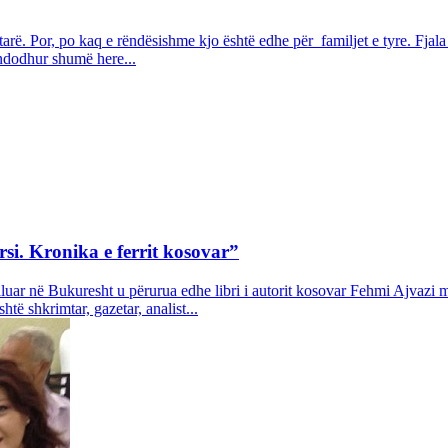
arë. Por, po kaq e rëndësishme kjo është edhe për familjet e tyre. Fjala
 ndodhur shumë here...
si. Kronika e ferrit kosovar”
ar në Bukuresht u përurua edhe libri i autorit kosovar Fehmi Ajvazi me t
ë shkrimtar, gazetar, analist...