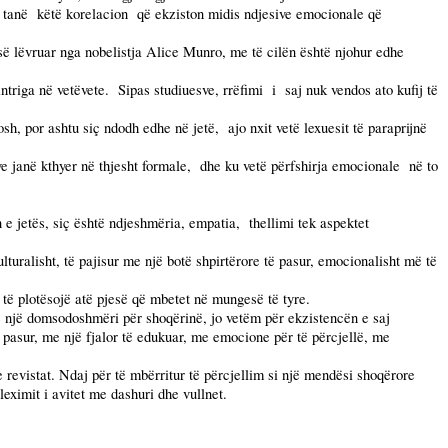
 tanë
këtë korelacion
që ekziston midis ndjesive emocionale që
 së lëvruar nga nobelistja Alice Munro, me të cilën është njohur edhe
ntriga në vetëvete.
Sipas studiuesve, rrëfimi
i
saj nuk vendos ato kufij të
osh, por ashtu siç ndodh edhe në jetë,
ajo nxit vetë lexuesit të paraprijnë
e janë kthyer në thjesht formale,
dhe ku vetë përfshirja emocionale
në to
n e jetës, siç është ndjeshmëria, empatia,
thellimi tek aspektet
turalisht, të pajisur me një botë shpirtërore të pasur, emocionalisht më të
 të plotësojë atë pjesë që mbetet në mungesë të tyre.
ë një domsodoshmëri për shoqërinë, jo vetëm për ekzistencën e saj
 pasur, me një fjalor të edukuar, me emocione për të përcjellë, me
revistat. Ndaj për të mbërritur të përcjellim si një mendësi shoqërore
eximit i avitet me dashuri dhe vullnet.