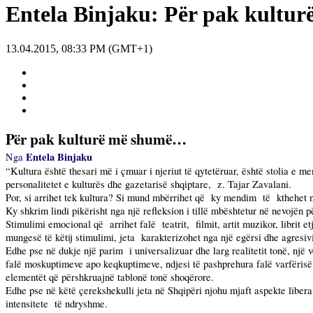
Entela Binjaku: Për pak kultu
13.04.2015, 08:33 PM (GMT+1)
Për pak kulturë më shumë…
Entela Binjaku
Nga
“Kultura është thesari më i çmuar i njeriut të qytetëruar, është stolia e men
personalitetet e kulturës dhe gazetarisë shqiptare,
z. Tajar Zavalani.
Por, si arrihet tek kultura? Si mund mbërrihet që
ky mendim
të
kthehet 
Ky shkrim lindi pikërisht nga një refleksion i tillë mbështetur në nevojën 
Stimulimi emocional që
arrihet falë
teatrit,
filmit, artit muzikor, librit etj
mungesë të këtij stimulimi, jeta
karakterizohet nga një egërsi dhe agresiv
Edhe pse në dukje një parim
i universalizuar dhe larg realitetit tonë, n
falë moskuptimeve apo keqkuptimeve, ndjesi të pashprehura falë varfërisë në
elementët që përshkruajnë tablonë tonë shoqërore.
Edhe pse në këtë çerekshekulli jeta në Shqipëri njohu mjaft aspekte libera
intensitete
të ndryshme.