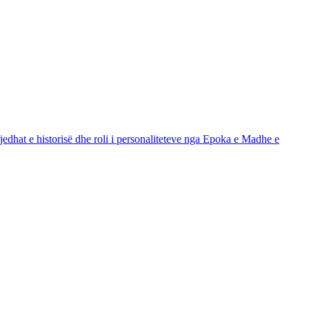
edhat e historisë dhe roli i personaliteteve nga Epoka e Madhe e