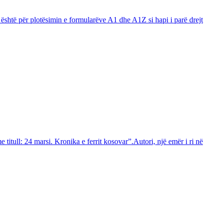
 është për plotësimin e formularëve A1 dhe A1Z si hapi i parë drejt
itull: 24 marsi. Kronika e ferrit kosovar”.Autori, një emër i ri në