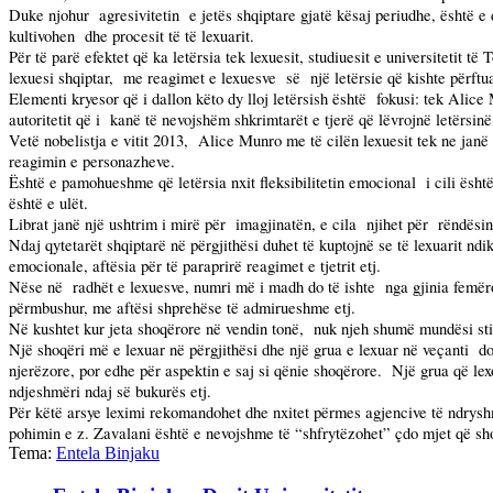
Duke njohur
agresivitetin
e jetës shqiptare gjatë kësaj periudhe, është 
kultivohen
dhe procesit të të lexuarit.
Për të parë efektet që ka letërsia tek lexuesit, studiuesit e universitetit 
lexuesi shqiptar,
me reagimet e lexuesve
së
një letërsie që kishte përftu
Elementi kryesor që i dallon këto dy lloj letërsish është
fokusi: tek Alice
autoritetit që i
kanë të nevojshëm shkrimtarët e tjerë që lëvrojnë letërsinë e
Vetë nobelistja e vitit 2013,
Alice Munro me të cilën lexuesit tek ne janë
reagimin e personazheve.
Është e pamohueshme që letërsia nxit fleksibilitetin emocional
i cili ësh
është e ulët.
Librat janë një ushtrim i mirë për
imagjinatën, e cila
njihet për
rëndësin
Ndaj qytetarët shqiptarë në përgjithësi duhet të kuptojnë se të lexuarit nd
emocionale, aftësia për të paraprirë reagimet e tjetrit etj.
Nëse në
radhët e lexuesve, numri më i madh do të ishte
nga gjinia femër
përmbushur, me aftësi shprehëse të admirueshme etj.
Në kushtet kur jeta shoqërore në vendin tonë,
nuk njeh shumë mundësi stim
Një shoqëri më e lexuar në përgjithësi dhe një grua e lexuar në veçanti
do
njerëzore, por edhe për aspektin e saj si qënie shoqërore.
Një grua që lexo
ndjeshmëri ndaj së bukurës etj.
Për këtë arsye leximi rekomandohet dhe nxitet përmes agjencive të ndryshm
pohimin e z. Zavalani është e nevojshme të “shfrytëzohet” çdo mjet që shoq
Tema:
Entela Binjaku