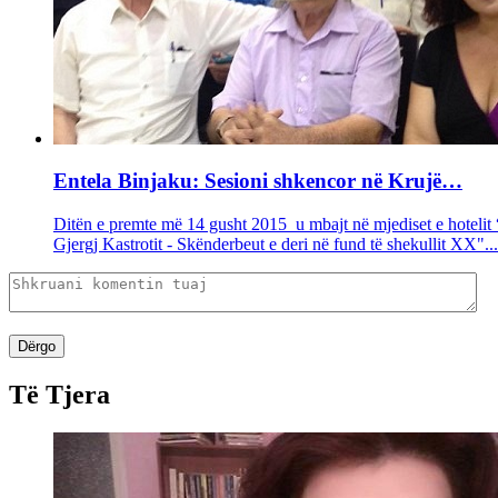
Entela Binjaku: Sesioni shkencor në Krujë…
Ditën e premte më 14 gusht 2015 u mbajt në mjediset e hotelit “
Gjergj Kastrotit - Skënderbeut e deri në fund të shekullit XX"...
Dërgo
Të Tjera