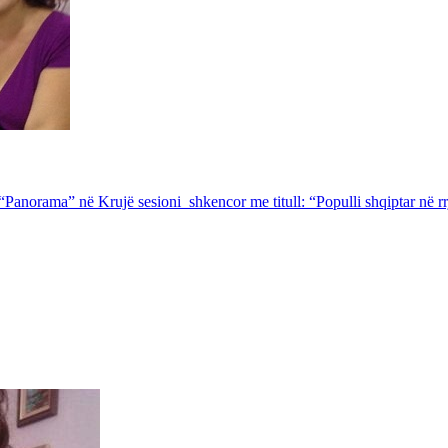
Panorama” në Krujë sesioni shkencor me titull: “Populli shqiptar në rrj