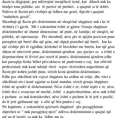
duam ta dëgjojmë, por ndërrojmë menjëherë temë, kur
dikush nuk ka
bindjet tona politike, ato
të partisë në pushtet,
e quajmë si të dobët.
Ndërsa të flasim për cështjet që lidhen me gratë, thjesht i quajmë
“muhabete grash”.
Shembujt që flasin për diskrimimin në shoqërinë shqiptare nuk i ke të
vështira t’i gjesh.
Më i zakonshmi është ai gjinor. Gruaja shqiptare
diskriminohet në shumë dimensione: në punë, në familje, në shoqëri, në
politikë, në sipërmarrje.
Për shembull, nëse për të njëjtin pozicion pune
paraqiten një burrë dhe një grua, më shpejt pranohet një burrë,
kur ka
një cështje për të zgjidhur, kërkohet të bisedohet me burrin, kur një grua
shkon në intervistë pune, diskriminimi qëndron
pas pyetjes se
a është e
disponueshme të lëvizë pas orarit të punës; diskriminimi qëndron edhe
kur paraqitja fizike bëhet përcaktuese në punësimin e saj;
kur aftësitë
profesionale nuk kanë ndonjë vlerë
sepse vlerësohen angazhimet që
flasin për kohën jashtë pune, sërish kemi qëndrim diskriminues.
Edhe pse shkollimi tek vajzat shqiptare ka ardhur në rritje, dhe vitet e
shkollimit ato i kanë zgjatur sa kanë mundur, sërish gruaja shqiptare
është në qendër të diskriminimit. Nëse është e re, është tepër e re, nëse
është disi e avancuar në moshë, është
e papërshtatshme, nëse nuk është
e pashme
as nuk konsiderohet, nëse është e pashme le të jetë e paaftë,
do të jetë gjithmonë një
e aftë që bën punën e saj.
Në kuptimin
e zakonshëm qytetarët shqiptarë
për paragjykimin
shprehen se “ nuk paragjykoj njeri” ndërsa diskriminimin e quajnë një
gjë aq të largët, sa nuk ka
lidhje me ta.