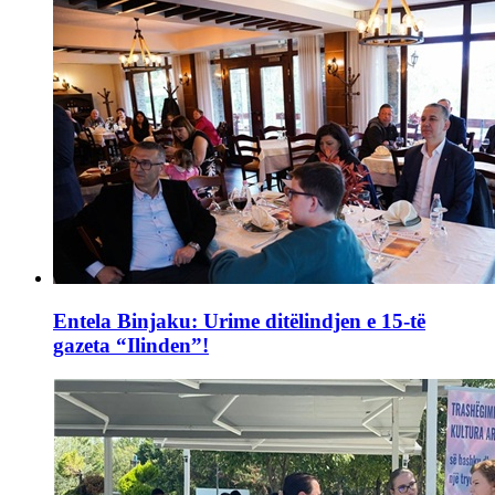
Entela Binjaku: Urime ditëlindjen e 15-të
gazeta “Ilinden”!