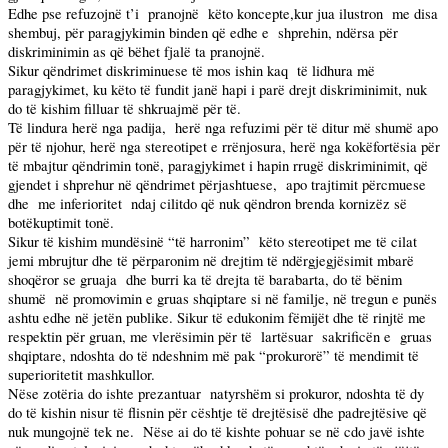
Edhe pse refuzojnë t’i
pranojnë
këto koncepte,kur jua ilustron
me disa
shembuj, për paragjykimin binden që edhe e
shprehin, ndërsa për
diskriminimin as që bëhet fjalë ta pranojnë.
Sikur qëndrimet diskriminuese të mos ishin kaq
të lidhura më
paragjykimet, ku këto të fundit janë hapi i parë drejt diskriminimit, nuk
do të kishim filluar të shkruajmë për të.
Të lindura herë nga padija,
herë nga refuzimi për të ditur më shumë apo
për të njohur, herë nga stereotipet e rrënjosura, herë nga kokëfortësia për
të mbajtur qëndrimin tonë, paragjykimet i hapin rrugë diskriminimit, që
gjendet i shprehur në qëndrimet përjashtuese,
apo trajtimit përcmuese
dhe
me inferioritet
ndaj cilitdo që nuk qëndron brenda kornizëz së
botëkuptimit tonë.
Sikur të kishim mundësinë “të harronim”
këto stereotipet me të cilat
jemi mbrujtur dhe të përparonim në drejtim të ndërgjegjësimit mbarë
shoqëror se gruaja
dhe burri ka të drejta të barabarta, do të bënim
shumë
në promovimin e gruas shqiptare si në familje, në tregun e punës
ashtu edhe në jetën publike. Sikur të edukonim fëmijët dhe të rinjtë me
respektin për gruan, me vlerësimin për të
lartësuar
sakrificën e
gruas
shqiptare, ndoshta do të ndeshnim më pak “prokurorë” të mendimit të
superioritetit mashkullor.
Nëse zotëria do ishte prezantuar
natyrshëm si prokuror, ndoshta të dy
do të kishin nisur të flisnin për cështje të drejtësisë dhe padrejtësive që
nuk mungojnë tek ne.
Nëse ai do të kishte pohuar se në cdo javë ishte