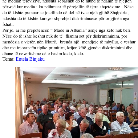
në median televizive, ndoshta sëbashku do të mund të ndanin të njëjtën
përvojë kur media i ka ndihmuar të përcjellin të tjera shqetësime.
Nëse
do të kishte pranuar se jo cilindo që
del
në tv. e njeh gjithë Shqipëria,
ndoshta do të kishte kursyer shprehjet diskriminuese për origjinën nga
fshati.
Por jo, ai me prepotencën “ Made in
Albania
” asnjë nga këto nuk bëri.
Nëse do të ishte kështu nuk do të
flisnim sot për diskrimiminim, por
mendësia e vjetër, nën lëkurë,
brenda një
mendjeje të mbyllur, e veshur
dhe me injorancën tipike primitive, krijon këtë gjendje diskriminimi dhe
dhune të neveritshme që e hasim kudo, kudo.
Tema:
Entela Binjaku