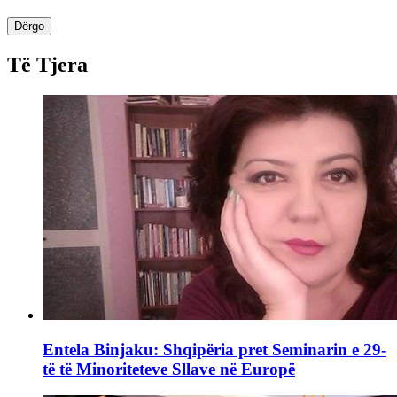
Dërgo
Të Tjera
Entela Binjaku: Shqipëria pret Seminarin e 29-
të të Minoriteteve Sllave në Europë