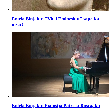
Entela Binjaku: "Viti i Emineskut" sapo ka
nisur!
Entela Binjaku: Pianistja Patricia Rosca, ku