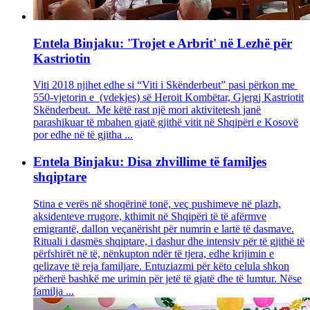
Entela Binjaku: 'Trojet e Arbrit' në Lezhë për
Kastriotin
Viti 2018 njihet edhe si “Viti i Skënderbeut” pasi përkon me
550-vjetorin e (vdekjes) së Heroit Kombëtar, Gjergj Kastriotit
Skënderbeut. Me këtë rast një mori aktivitetesh janë
parashikuar të mbahen gjatë gjithë vitit në Shqipëri e Kosovë
por edhe në të gjitha ...
Entela Binjaku: Disa zhvillime të familjes
shqiptare
Stina e verës në shoqërinë tonë, veç pushimeve në plazh,
aksidenteve rrugore, kthimit në Shqipëri të të afërmve
emigrantë, dallon veçanërisht për numrin e lartë të dasmave.
Rituali i dasmës shqiptare, i dashur dhe intensiv për të gjithë të
përfshirët në të, nënkupton ndër të tjera, edhe krijimin e
qelizave të reja familjare. Entuziazmi për këto celula shkon
përherë bashkë me urimin për jetë të gjatë dhe të lumtur. Nëse
familja ...