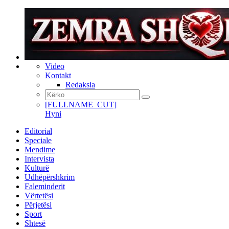
Video
Kontakt
Redaksia
[FULLNAME_CUT]
Hyni
Editorial
Speciale
Mendime
Intervista
Kulturë
Udhëpërshkrim
Faleminderit
Vërtetësi
Përjetësi
Sport
Shtesë