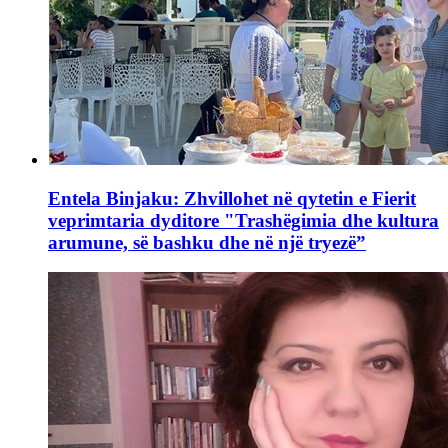
Entela Binjaku: Zhvillohet në qytetin e Fierit
veprimtaria dyditore "Trashëgimia dhe kultura
arumune, së bashku dhe në një tryezë”