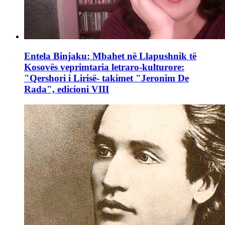
Entela Binjaku: Mbahet në Llapushnik të
Kosovës veprimtaria letraro-kulturore:
"Qershori i Lirisë- takimet "Jeronim De
Rada", edicioni VIII