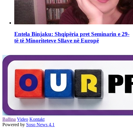
Entela Binjaku: Shqipëria pret Seminarin e 29-
të të Minoriteteve Sllave në Europë
Ballina
Video
Kontakt
Powered by
Soso News 4.1