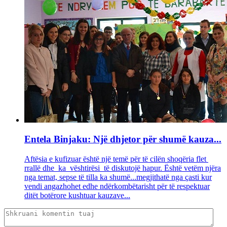
Entela Binjaku: Një dhjetor për shumë kauza...
Aftësia e kufizuar është një temë për të cilën shoqëria flet
rrallë dhe ka vështirësi të diskutojë hapur. Është vetëm njëra
nga temat, sepse të tilla ka shumë...megjithatë nga çasti kur
vendi angazhohet edhe ndërkombëtarisht për të respektuar
ditët botërore kushtuar kauzave...