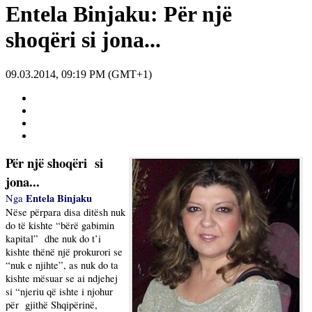
Entela Binjaku: Për një
shoqëri si jona...
09.03.2014, 09:19 PM (GMT+1)
Për një shoqëri
si
jona...
Entela Binjaku
Nga
Nëse përpara disa ditësh nuk
do të kishte “bërë gabimin
kapital”
dhe nuk do t’i
kishte thënë një prokurori se
“nuk e njihte”, as nuk do ta
kishte mësuar se ai ndjehej
si “njeriu që ishte i njohur
për
gjithë Shqipërinë,