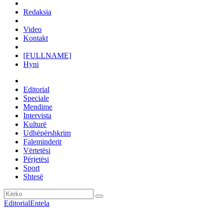
Redaksia
Video
Kontakt
[FULLNAME]
Hyni
Editorial
Speciale
Mendime
Intervista
Kulturë
Udhëpërshkrim
Faleminderit
Vërtetësi
Përjetësi
Sport
Shtesë
Editorial
Entela