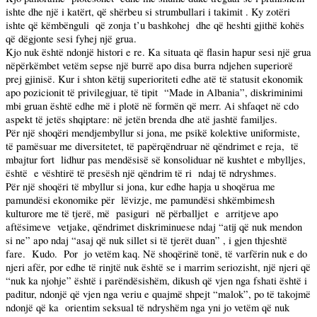
ishte dhe një i katërt, që shërbeu si strumbullari i takimit . Ky zotëri
ishte që këmbënguli
që zonja t’u bashkohej
dhe që heshti gjithë kohës
që dëgjonte sesi fyhej një grua.
Kjo nuk është ndonjë histori e re. Ka situata që flasin hapur sesi një grua
nëpërkëmbet vetëm sepse një burrë apo disa burra ndjehen superiorë
prej gjinisë. Kur i shton këtij superioriteti edhe atë të statusit ekonomik
apo pozicionit të privilegjuar, të tipit
“Made in
Albania
”, diskriminimi
mbi gruan është edhe më i plotë në formën që merr. Ai shfaqet në cdo
aspekt të jetës shqiptare: në jetën brenda dhe atë jashtë familjes.
Për një shoqëri mendjembyllur si jona, me psikë kolektive uniformiste,
të pamësuar me diversitetet, të papërqëndruar në qëndrimet e reja,
të
mbajtur
fort
lidhur
pas mendësisë së konsoliduar në kushtet e mbylljes,
është
e vështirë të presësh një qëndrim të ri
ndaj të ndryshmes.
Për një shoqëri të mbyllur si jona, kur edhe hapja u shoqërua me
pamundësi ekonomike për
lëvizje, me pamundësi shkëmbimesh
kulturore me të tjerë, më
pasiguri
në përballjet
e
arritjeve apo
aftësimeve
vetjake, qëndrimet diskriminuese ndaj “atij që nuk mendon
si ne” apo ndaj “asaj që nuk sillet si të tjerët duan” , i gjen thjeshtë
fare.
Kudo.
Por
jo vetëm kaq. Në shoqërinë tonë, të varfërin nuk e do
njeri afër, por edhe të rinjtë nuk është se i marrim seriozisht, një njeri që
“nuk ka njohje” është i parëndësishëm, dikush që vjen nga fshati është i
paditur, ndonjë që vjen nga veriu e quajmë shpejt “malok”, po të takojmë
ndonjë që ka
orientim seksual të ndryshëm nga yni jo vetëm që nuk