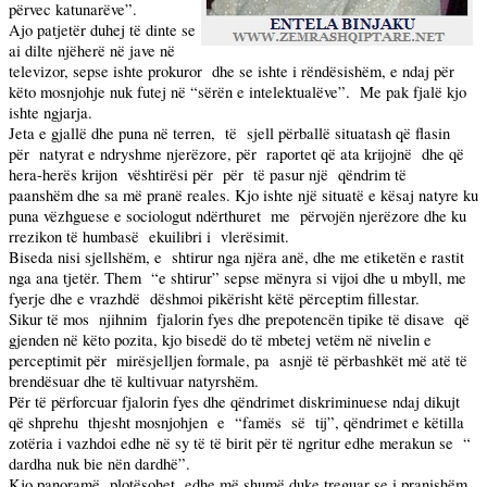
përvec katunarëve”.
Ajo patjetër duhej të dinte se
ai dilte njëherë në jave në
televizor, sepse ishte prokuror
dhe se ishte i rëndësishëm, e ndaj për
këto mosnjohje nuk futej në “sërën e intelektualëve”.
Me pak fjalë kjo
ishte ngjarja.
Jeta e gjallë dhe puna në terren,
të
sjell përballë situatash që flasin
për
natyrat e ndryshme njerëzore, për
raportet që ata krijojnë
dhe që
hera-herës krijon
vështirësi për
për
të pasur një
qëndrim të
paanshëm dhe sa më pranë reales. Kjo ishte një situatë e kësaj natyre ku
puna vëzhguese e sociologut ndërthuret
me
përvojën njerëzore dhe ku
rrezikon të humbasë
ekuilibri i
vlerësimit.
Biseda nisi sjellshëm, e
shtirur nga njëra anë, dhe me etiketën e rastit
nga ana tjetër. Them
“e shtirur” sepse mënyra si vijoi dhe u mbyll, me
fyerje dhe e vrazhdë
dëshmoi pikërisht këtë përceptim fillestar.
Sikur të mos
njihnim
fjalorin fyes dhe prepotencën tipike të disave
që
gjenden në këto pozita, kjo bisedë do të mbetej vetëm në nivelin e
perceptimit për
mirësjelljen formale, pa
asnjë të përbashkët më atë të
brendësuar dhe të kultivuar natyrshëm.
Për të përforcuar fjalorin fyes dhe qëndrimet diskriminuese ndaj dikujt
që shprehu
thjesht mosnjohjen
e
“famës
së
tij”, qëndrimet e këtilla
zotëria i vazhdoi edhe në sy të të birit për të ngritur edhe merakun se
“
dardha nuk bie nën dardhë”.
Kjo panoramë
plotësohet
edhe më shumë duke treguar se i pranishëm