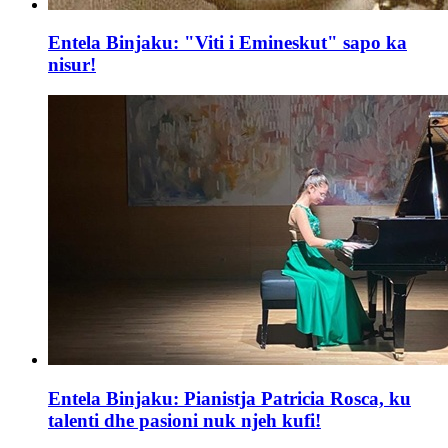
Entela Binjaku: "Viti i Emineskut" sapo ka
nisur!
Entela Binjaku: Pianistja Patricia Rosca, ku
talenti dhe pasioni nuk njeh kufi!