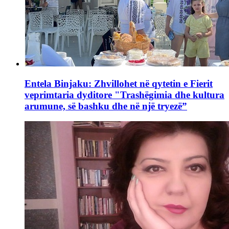
Entela Binjaku: Zhvillohet në qytetin e Fierit
veprimtaria dyditore "Trashëgimia dhe kultura
arumune, së bashku dhe në një tryezë”