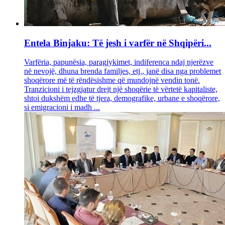
Entela Binjaku: Të jesh i varfër në Shqipëri...
Varfëria, papunësia, paragjykimet, indiferenca ndaj njerëzve
në nevojë, dhuna brenda familjes, etj., janë disa nga problemet
shoqërore më të rëndësishme që mundojnë vendin tonë.
Tranzicioni i tejzgjatur drejt një shoqërie të vërtetë kapitaliste,
shtoi dukshëm edhe të tjera, demografike, urbane e shoqërore,
si emigracioni i madh ...