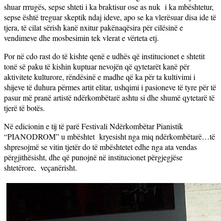
shuar rrrugës, sepse shteti i ka braktisur ose as nuk i ka mbështetur,
sepse është treguar skeptik ndaj ideve, apo se ka vlerësuar disa ide të
tjera, të cilat sërish kanë nxitur pakënaqësira për cilësinë e
vendimeve dhe mosbesimin tek vlerat e vërteta etj.
Por në cdo rast do të kishte qenë e udhës që institucionet e shtetit
tonë së paku të kishin kuptuar nevojën që qytetarët kanë për
aktivitete kulturore, rëndësinë e madhe që ka për ta kultivimi i
shijeve të duhura përmes artit elitar, ushqimi i pasioneve të tyre për të
pasur më pranë artistë ndërkombëtarë ashtu si dhe shumë qytetarë të
tjerë të botës.
Në edicionin e tij të parë Festivali Ndërkombëtar Pianistik
“PIANODROM” u mbështet kryesisht nga miq ndërkombëtarë…të
shpresojmë se vitin tjetër do të mbështetet edhe nga ata vendas
përgjithësisht, dhe që punojnë në institucionet përgjegjëse
shtetërore, veçanërisht.