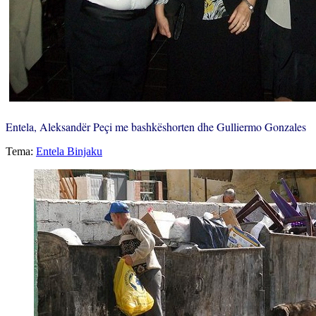
Entela, Aleksandër Peçi me bashkëshorten dhe Gulliermo Gonzales
Tema:
Entela Binjaku