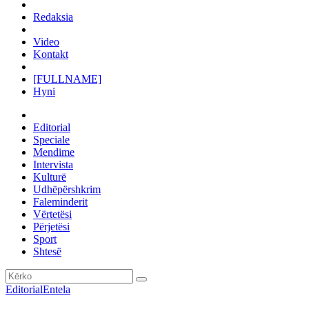
Redaksia
Video
Kontakt
[FULLNAME]
Hyni
Editorial
Speciale
Mendime
Intervista
Kulturë
Udhëpërshkrim
Faleminderit
Vërtetësi
Përjetësi
Sport
Shtesë
Editorial
Entela