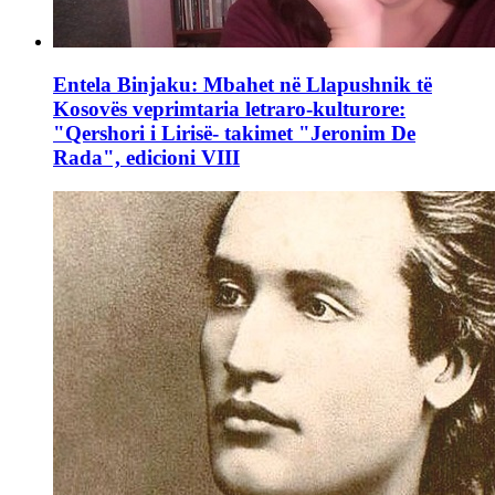
Entela Binjaku: Mbahet në Llapushnik të
Kosovës veprimtaria letraro-kulturore:
"Qershori i Lirisë- takimet "Jeronim De
Rada", edicioni VIII