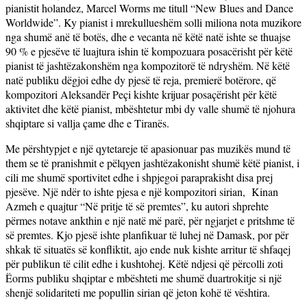
pianistit holandez, Marcel Worms me titull “New Blues and Dance
Worldwide”. Ky pianist i mrekullueshëm solli miliona nota muzikore
nga shumë anë të botës, dhe e vecanta në këtë natë ishte se thuajse
90 % e pjesëve të luajtura ishin të kompozuara posacërisht për këtë
pianist të jashtëzakonshëm nga kompozitorë të ndryshëm. Në këtë
natë publiku dëgjoi edhe dy pjesë të reja, premierë botërore, që
kompozitori Aleksandër Peçi kishte krijuar posaçërisht për këtë
aktivitet dhe këtë pianist, mbështetur mbi dy valle shumë të njohura
shqiptare si vallja çame dhe e Tiranës.
Me përshtypjet e një qytetareje të apasionuar pas muzikës mund të
them se të pranishmit e pëlqyen jashtëzakonisht shumë këtë pianist, i
cili me shumë sportivitet edhe i shpjegoi paraprakisht disa prej
pjesëve. Një ndër to ishte pjesa e një kompozitori sirian, Kinan
Azmeh e quajtur “Në pritje të së premtes”, ku autori shprehte
përmes notave ankthin e një natë më parë, për ngjarjet e pritshme të
së premtes. Kjo pjesë ishte planfikuar të luhej në Damask, por për
shkak të situatës së konfliktit, ajo ende nuk kishte arritur të shfaqej
për publikun të cilit edhe i kushtohej. Këtë ndjesi që përcolli zoti
Ëorms publiku shqiptar e mbështeti me shumë duartrokitje si një
shenjë solidariteti me popullin sirian që jeton kohë të vështira.