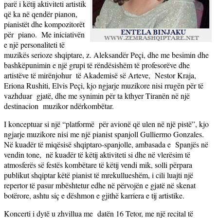
parë i këtij aktiviteti artistik
që ka në qendër pianon,
pianistët dhe kompozitorët
për piano. Me iniciativën
e një personaliteti të
muzikës serioze shqiptare, z. Aleksandër Peçi, dhe me besimin dhe
bashkëpunimin e një grupi të rëndësishëm të profesorëve dhe
artistëve të mirënjohur të Akademisë së Arteve, Nestor Kraja,
Eriona Rushiti, Elvis Peçi, kjo ngjarje muzikore nisi rrugën për të
vazhduar gjatë, dhe me synimin për ta kthyer Tiranën në një
destinacion muzikor ndërkombëtar.
I konceptuar si një “platformë për avionë që ulen në një pistë”, kjo
ngjarje muzikore nisi me një pianist spanjoll Gulliermo Gonzales.
Në kuadër të miqësisë shqiptaro-spanjolle, ambasada e Spanjës në
vendin tone, në kuadër të këtij aktiviteti si dhe në vlerësim të
atmosferës së festës kombëtare të këtij vendi mik, solli përpara
publikut shqiptar këtë pianist të mrekullueshëm, i cili luajti një
repertor të pasur mbështetur edhe në përvojën e gjatë në skenat
botërore, ashtu siç e dëshmon e gjithë karriera e tij artistike.
Koncerti i dytë u zhvillua me datën 16 Tetor, me një recital të