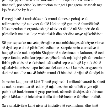
tiranase”, por sërish ky institucion mungoi i pangacmuar aspak nga
kjo ftesë dhe ky fakt.
E megjithatë si artdashëse nuk mund të mos e pohoj se të
ndërmarrësh një aktivitet të tillë kërkon një guxim të shumëfishtë.
Nëse mendon të organizosh një aktivitet të tillë në Shqipëri do të
përballesh me disa lloje vështirësish dhe për disa arsye njëkohësisht.
Së pari sepse ke me vete përvojën e mosmbështetjes së këtyre viteve,
së dyti sepse do të përballesh edhe me skepticizmin e artistëve të
huaj që ende nuk e njohin Shqipërinë si destinacion kulturor, së treti
sepse fondet, edhe kur jepen asnjëherë nuk mjaftojnë për të menduar
lirisht për cilësinë e aktivitetit, së katërti sepse e di që ky nuk është
një aktivitet misesh, apo fushate elektorale sic i ke mësuar qytetarët
deri më tani dhe me vështirësi mund t’i bindësh të vijnë të të ndjekin.
Jo vetëm kaq, por në këtë Tiranë prej rreth 1 milionë banorësh, shteti
as nuk ka menduar të edukojë mjaftueshëm në radhët e tyre një
publik që funksionon si grup presioni, në emër të shijes së kultivuar
për të kërkuar që iniciativa të tilla të mbështeten e të bëhen traditë.
Sa e sa aktivitete kanë nisur si iniciativa të guximshme, dhe janë