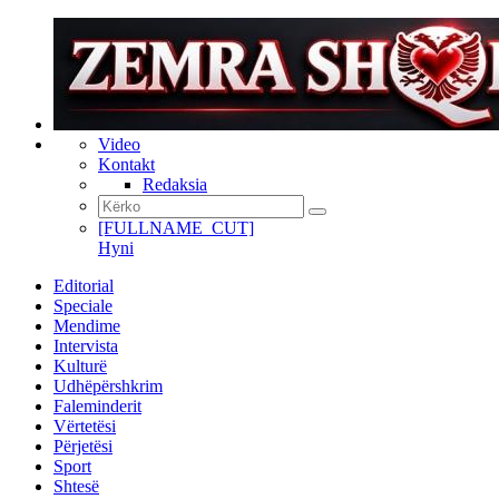
Video
Kontakt
Redaksia
[FULLNAME_CUT]
Hyni
Editorial
Speciale
Mendime
Intervista
Kulturë
Udhëpërshkrim
Faleminderit
Vërtetësi
Përjetësi
Sport
Shtesë