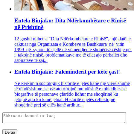
Entela Binjaku: Dita Ndërkombëtare e Rinisë
në Prishtinë
12 gushti njihet si “Dita Ndërkombëtare e Rinisë”, një datë e
caktuar nga Organizata e Kombeve të Bashkuara në vitin
1999 që synon të sjellë në vëmendjen e shoqërisë cështje që
i takojnë rinisë, problematikave me të cilat ajo përballet dhe
aspiratave të saj...
Entela Binjaku: Faleminderit për këtë çast!
Në kërkimin sociologjik historitë e jetës kanë një vlerë shumë
të rëndësishme, sepse ato ofrojnë mundësinë e mbledhjes së
biografive të personave çfarëdo lidhur me shoqërinë ku
jetojnë apo ku kanë jetuar. Historitë e jetës reflektojnë
shoqërinë prej së cilës kanë ardhur...
Dërgo