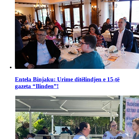
Entela Binjaku: Urime ditëlindjen e 15-të
gazeta “Ilinden”!