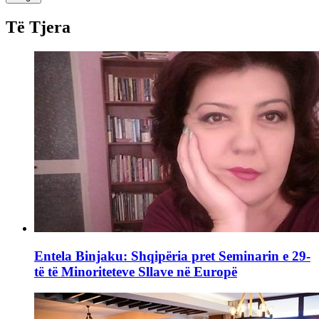
Të Tjera
Entela Binjaku: Shqipëria pret Seminarin e 29-
të të Minoriteteve Sllave në Europë