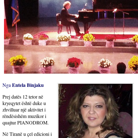
Entela Binjaku
Nga
Prej datës 12 tetor në
kryeqytet është duke u
zhvilluar një aktivitet i
rëndësishëm muzikor i
quajtur PIANODROM.
Në Tiranë u çel edicioni i