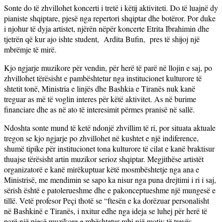
Sonte do të zhvillohet koncerti i tretë i këtij aktiviteti. Do të luajnë dy
pianiste shqiptare, pjesë nga repertori shqiptar dhe botëror. Por duke
i njohur të dyja artistet, njërën nëpër koncerte Etrita Ibrahimin dhe
tjetrën që kur ajo ishte student, Ardita Bufin, pres të shijoj një
mbrëmje të mirë.
Kjo ngjarje muzikore për vendin, për herë të parë në llojin e saj, po
zhvillohet tërësisht e pambështetur nga institucionet kulturore të
shtetit tonë, Ministria e linjës dhe Bashkia e Tiranës nuk kanë
treguar as më të voglin interes për këtë aktivitet. As në burime
financiare dhe as në ato të interesimit përmes pranisë në sallë.
Ndoshta sonte mund të ketë ndonjë zhvillim të ri, por situata aktuale
tregon se kjo ngjarje po zhvillohet në kushtet e një indiference,
shumë tipike për institucionet tona kulturore të cilat e kanë braktisur
thuajse tërësisht artin muzikor serioz shqiptar. Megjithëse artistët
organizatorë e kanë mirëkuptuar këtë mosmbështetje nga ana e
Ministrisë, me mendimin se sapo ka nisur nga puna drejtimi i ri i saj,
sërish është e patolerueshme dhe e pakonceptueshme një mungesë e
tillë. Vetë profesor Peçi thotë se “ftesën e ka dorëzuar personalisht
në Bashkinë e Tiranës, i nxitur edhe nga ideja se luhej për herë të
parë një pjesë muzikore e mbështetur mbi një motiv të trevës