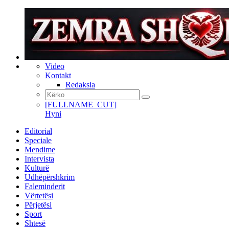
Video
Kontakt
Redaksia
[FULLNAME_CUT]
Hyni
Editorial
Speciale
Mendime
Intervista
Kulturë
Udhëpërshkrim
Faleminderit
Vërtetësi
Përjetësi
Sport
Shtesë