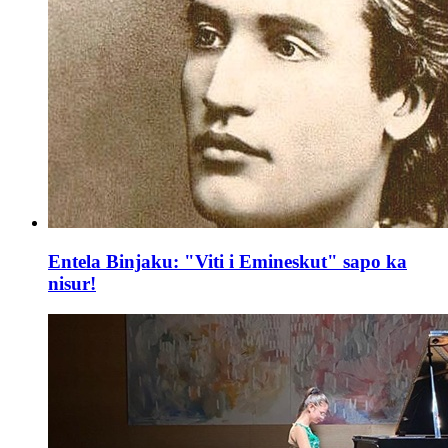
Entela Binjaku: "Viti i Emineskut" sapo ka
nisur!