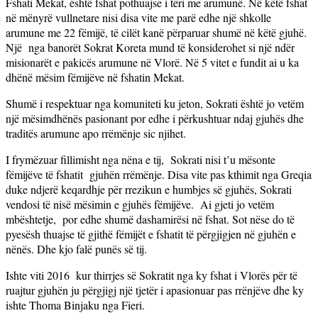
Fshati Mekat, është fshat pothuajse i tëri me arumunë. Në këtë fshat
në mënyrë vullnetare nisi disa vite me parë edhe një shkolle
arumune me 22 fëmijë, të cilët kanë përparuar shumë në këtë gjuhë.
Një
nga banorët Sokrat Koreta mund të konsiderohet si një ndër
misionarët e pakicës arumune në Vlorë. Në 5 vitet e fundit ai u ka
dhënë mësim fëmijëve në fshatin Mekat.
Shumë i respektuar nga komuniteti ku jeton, Sokrati është jo vetëm
një mësimdhënës pasionant por edhe i përkushtuar ndaj gjuhës dhe
traditës arumune apo rrëmënje sic njihet.
I frymëzuar fillimisht nga nëna e tij,
Sokrati nisi t’u mësonte
fëmijëve të fshatit
gjuhën rrëmënje. Disa vite pas kthimit nga Greqia
duke ndjerë keqardhje për rrezikun e humbjes së gjuhës, Sokrati
vendosi të nisë mësimin e gjuhës fëmijëve.
Ai gjeti jo vetëm
mbështetje,
por edhe shumë dashamirësi në fshat. Sot nëse do të
pyesësh thuajse të gjithë fëmijët e fshatit të përgjigjen në gjuhën e
nënës. Dhe kjo falë punës së tij.
Ishte viti 2016
kur thirrjes së Sokratit nga ky fshat i Vlorës për të
ruajtur gjuhën ju përgjigj një tjetër i apasionuar pas rrënjëve dhe ky
ishte Thoma Binjaku nga Fieri.