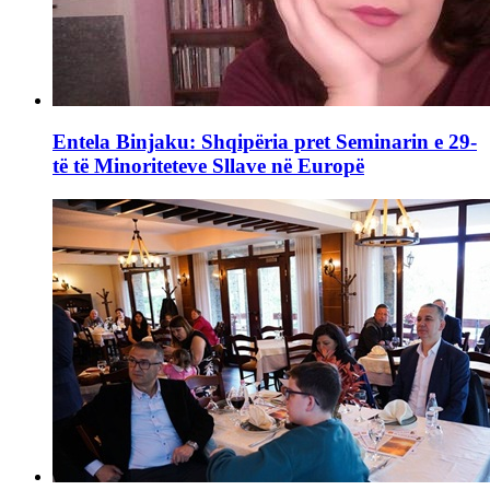
Entela Binjaku: Shqipëria pret Seminarin e 29-
të të Minoriteteve Sllave në Europë