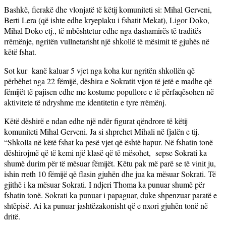
Bashkë, fierakë dhe vlonjatë të këtij komuniteti si: Mihal Gerveni,
Berti Lera (që ishte edhe kryeplaku i fshatit Mekat), Ligor Doko,
Mihal Doko etj., të mbështetur edhe nga dashamirës të traditës
rrëmënje, ngritën vullnetarisht një shkollë të mësimit të gjuhës në
këtë fshat.
Sot kur
kanë kaluar 5 vjet nga koha kur ngritën shkollën që
përbëhet nga 22 fëmijë, dëshira e Sokratit vijon të jetë e madhe që
fëmijët të pajisen edhe me kostume popullore e të përfaqësohen në
aktivitete të ndryshme me identitetin e tyre rrëmënj.
Këtë dëshirë e ndan edhe një ndër figurat qëndrore të këtij
komuniteti Mihal Gerveni. Ja si shprehet Mihali në fjalën e tij.
“Shkolla në këtë fshat ka pesë vjet që është hapur. Në fshatin tonë
dëshirojmë që të kemi një klasë që të mësohet,
sepse Sokrati ka
shumë durim për të mësuar fëmijët. Këtu pak më parë se të vinit ju,
ishin rreth 10 fëmijë që flasin gjuhën dhe jua ka mësuar Sokrati. Të
gjithë i ka mësuar Sokrati. I ndjeri Thoma ka punuar shumë për
fshatin tonë. Sokrati ka punuar i papaguar, duke shpenzuar paratë e
shtëpisë. Ai ka punuar jashtëzakonisht që e nxori gjuhën tonë në
dritë.