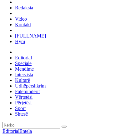
Redaksia
Video
Kontakt
[FULLNAME]
Hyni
Editorial
Speciale
Mendime
Intervista
Kulturë
Udhëpërshkrim
Faleminderit
Vërtetësi
Përjetësi
Sport
Shtesë
Editorial
Entela