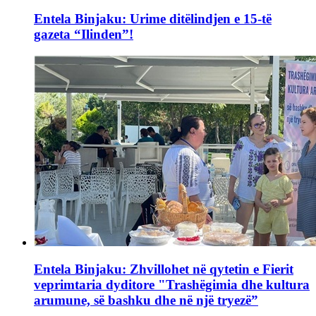
Entela Binjaku: Urime ditëlindjen e 15-të
gazeta “Ilinden”!
Entela Binjaku: Zhvillohet në qytetin e Fierit
veprimtaria dyditore "Trashëgimia dhe kultura
arumune, së bashku dhe në një tryezë”