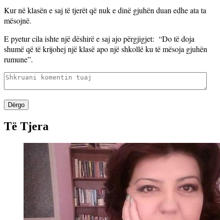
Kur në klasën e saj të tjerët që nuk e dinë gjuhën duan edhe ata ta
mësojnë.
E pyetur cila ishte një dëshirë e saj ajo përgjigjet:
“Do të doja
shumë që të krijohej një klasë apo një shkollë ku të mësoja gjuhën
rumune”.
Dërgo
Të Tjera