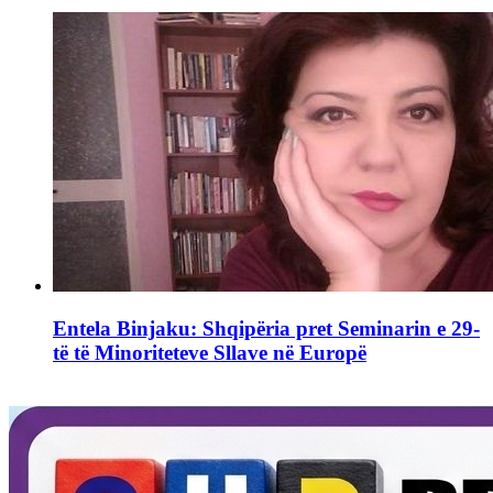
Entela Binjaku: Shqipëria pret Seminarin e 29-
të të Minoriteteve Sllave në Europë