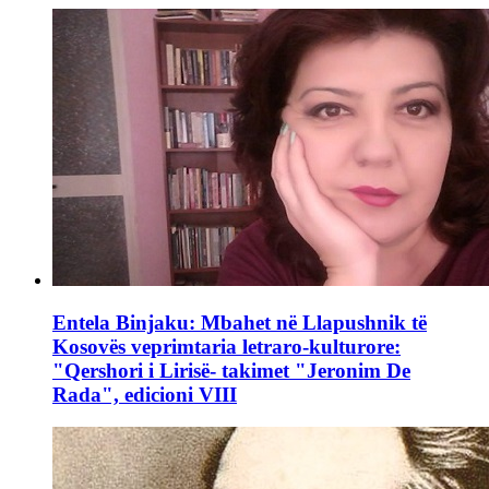
Entela Binjaku: Mbahet në Llapushnik të
Kosovës veprimtaria letraro-kulturore:
"Qershori i Lirisë- takimet "Jeronim De
Rada", edicioni VIII