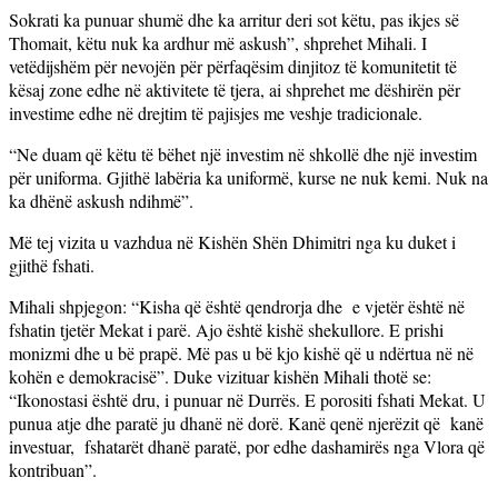
Sokrati ka punuar shumë dhe ka arritur deri sot këtu, pas ikjes së
Thomait, këtu nuk ka ardhur më askush”, shprehet Mihali. I
vetëdijshëm për nevojën për përfaqësim dinjitoz të komunitetit të
kësaj zone edhe në aktivitete të tjera, ai shprehet me dëshirën për
investime edhe në drejtim të pajisjes me veshje tradicionale.
“Ne duam që këtu të bëhet një investim në shkollë dhe një investim
për uniforma. Gjithë labëria ka uniformë, kurse ne nuk kemi. Nuk na
ka dhënë askush ndihmë”.
Më tej vizita u vazhdua në Kishën Shën Dhimitri nga ku duket i
gjithë fshati.
Mihali shpjegon: “Kisha që është qendrorja dhe
e vjetër është në
fshatin tjetër Mekat i parë. Ajo është kishë shekullore. E prishi
monizmi dhe u bë prapë. Më pas u bë kjo kishë që u ndërtua në në
kohën e demokracisë”. Duke vizituar kishën Mihali thotë se:
“Ikonostasi është dru, i punuar në Durrës. E porositi fshati Mekat. U
punua atje dhe paratë ju dhanë në dorë. Kanë qenë njerëzit që
kanë
investuar,
fshatarët dhanë paratë, por edhe dashamirës nga Vlora që
kontribuan”.