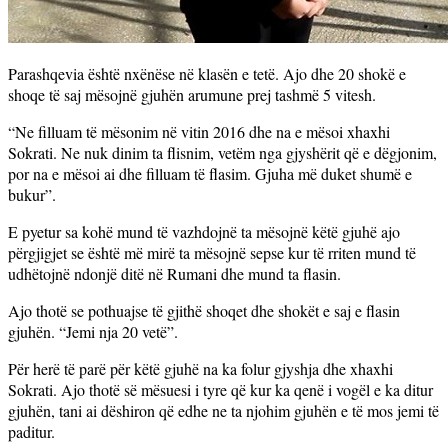
Parashqevia është nxënëse në klasën e tetë. Ajo dhe 20 shokë e
shoqe të saj mësojnë gjuhën arumune prej tashmë 5 vitesh.
“Ne filluam të mësonim në vitin 2016 dhe na e mësoi xhaxhi
Sokrati. Ne nuk dinim ta flisnim, vetëm nga gjyshërit që e dëgjonim,
por na e mësoi ai dhe filluam të flasim. Gjuha më duket shumë e
bukur”.
E pyetur sa kohë mund të vazhdojnë ta mësojnë këtë gjuhë ajo
përgjigjet se është më mirë ta mësojnë sepse kur të rriten mund të
udhëtojnë ndonjë ditë në Rumani dhe mund ta flasin.
Ajo thotë se pothuajse të gjithë shoqet dhe shokët e saj e flasin
gjuhën. “Jemi nja 20 vetë”.
Për herë të parë për këtë gjuhë na ka folur gjyshja dhe xhaxhi
Sokrati. Ajo thotë së mësuesi i tyre që kur ka qenë i vogël e ka ditur
gjuhën, tani ai dëshiron që edhe ne ta njohim gjuhën e të mos jemi të
paditur.