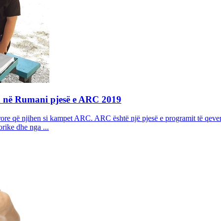
ia në Rumani pjesë e ARC 2019
erore që njihen si kampet ARC. ARC është një pjesë e programit të qeve
rike dhe nga ...