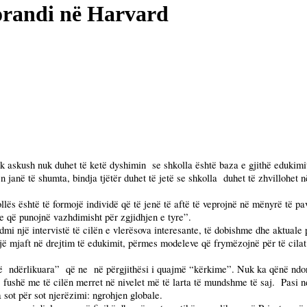
torandi në Harvard
k askush nuk duhet të ketë dyshimin
se shkolla është baza e gjithë edukimit
 janë të shumta, bindja tjëtër duhet të jetë se shkolla
duhet të zhvillohet 
llës është të formojë individë që të jenë të aftë të veprojnë në mënyrë të p
he që punojnë vazhdimisht për zgjidhjen e tyre”.
mi një intervistë të cilën e vlerësova interesante, të dobishme dhe aktuale 
ë mjaft në drejtim të edukimit, përmes modeleve që frymëzojnë për të cilat 
ë
ndërlikuara”
që ne
në përgjithësi i quajmë “kërkime”. Nuk ka qënë ndo
, fushë me të cilën merret në nivelet më të larta të mundshme të saj.
Pasi n
sot për sot njerëzimi: ngrohjen globale.