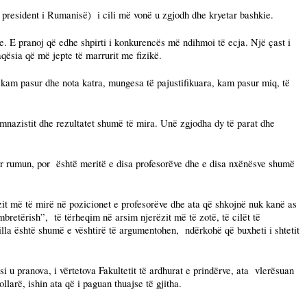
t president i Rumanisë)
i cili më vonë u zgjodh dhe kryetar bashkie.
te. E pranoj që edhe shpirti i konkurencës më ndihmoi të ecja. Një çast i
ësia që më jepte të marrurit me fizikë.
kam pasur dhe nota katra, mungesa të pajustifikuara, kam pasur miq, të
imnazistit dhe rezultatet shumë të mira. Unë zgjodha dy të parat dhe
or rumun, por
është meritë e disa profesorëve dhe e disa nxënësve shumë
zit më të mirë në pozicionet e profesorëve dhe ata që shkojnë nuk kanë as
mbretërish”,
të tërheqim në arsim njerëzit më të zotë, të cilët të
illa është shumë e vështirë të argumentohen,
ndërkohë që buxheti i shtetit
i u pranova, i vërtetova Fakultetit të ardhurat e prindërve, ata
vlerësuan
llarë, ishin ata që i paguan thuajse të gjitha.