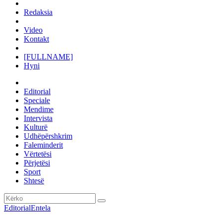
Redaksia
Video
Kontakt
[FULLNAME]
Hyni
Editorial
Speciale
Mendime
Intervista
Kulturë
Udhëpërshkrim
Faleminderit
Vërtetësi
Përjetësi
Sport
Shtesë
Editorial
Entela