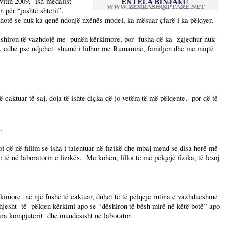
vitin 2009,
ish-medalist
 për “jashtë shtetit”.
hotë se nuk ka qenë ndonjë nxënës model, ka mësuar çfarë i ka pëlqyer,
shiron të vazhdojë me
punën kërkimore, por
fusha që ka
zgjedhur nuk
, edhe pse ndjehet
shumë i lidhur me Rumaninë, familjen dhe me miqtë
ë caktuar të saj, doja të ishte diçka që jo vetëm të më pëlqente,
por që të
.
oi që në fillim se isha i talentuar në fizikë dhe mbaj mend se disa herë më
 të në laboratorin e fizikës.
Me kohën, filloi të më pëlqejë fizika, të lexoj
rkimore
në një fushë të caktuar, duhet të të pëlqejë rutina e vazhdueshme
hjesht
të
pëlqen kërkimi apo se “dëshiron të bësh mirë në këtë botë” apo
ara kompjuterit
dhe mundësisht në laborator.