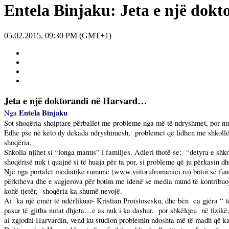
Entela Binjaku: Jeta e një dok
05.02.2015, 09:30 PM (GMT+1)
Jeta e një doktorandi në Harvard…
Entela Binjaku
Nga
Sot shoqëria shqiptare përballet me probleme nga më të ndryshmet, por nu
Edhe pse në këto dy dekada ndryshimesh,
problemet që lidhen me shkollën
shoqëria.
Shkolla njihet si “longa manus” i familjes. Adleri thotë se:
“detyra e shko
shoqërisë nuk i quajnë si të huaja për ta por, si probleme që ju përkasin d
Një nga portalet mediatike rumune (www.viitorulromaniei.ro) botoi së fund
përktheva dhe e sugjerova për botim me idenë se media mund të kontribuoj
kohë tjetër,
shoqëria ka shumë nevojë.
Ai
ka një emër të ndërlikuar- Kristian Proistosesku, dhe bën
ca gjëra “ t
pasur të gjitha notat dhjeta…e as nuk i ka dashur,
por shkëlqeu
në fizikë
ai zgjodhi Harvardin, vend ku studion problemin ndoshta më të madh që ka 