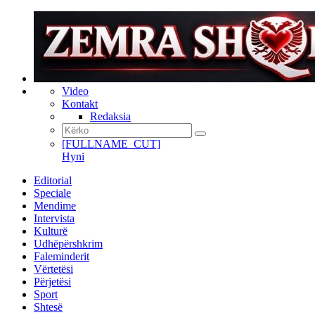
Video
Kontakt
Redaksia
[FULLNAME_CUT]
Hyni
Editorial
Speciale
Mendime
Intervista
Kulturë
Udhëpërshkrim
Faleminderit
Vërtetësi
Përjetësi
Sport
Shtesë