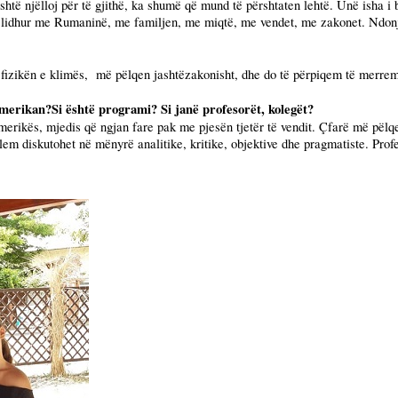
është njëlloj për të gjithë, ka shumë që mund të përshtaten lehtë. Unë isha i
 lidhur me Rumaninë, me familjen, me miqtë, me vendet, me zakonet. Ndonjë
fizikën e klimës,
më pëlqen jashtëzakonisht, dhe do të përpiqem të merrem 
amerikan?Si është programi? Si janë profesorët, kolegët?
erikës, mjedis që ngjan fare pak me pjesën tjetër të vendit. Çfarë më pëlq
m diskutohet në mënyrë analitike, kritike, objektive dhe pragmatiste. Prof