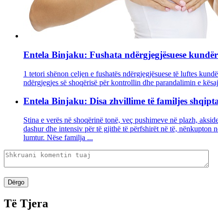
Entela Binjaku: Fushata ndërgjegjësuese kundër k
1 tetori shënon celjen e fushatës ndërgjegjësuese të luftes kundë
ndërgjegjes së shoqërisë për kontrollin dhe parandalimin e kësa
Entela Binjaku: Disa zhvillime të familjes shqipt
Stina e verës në shoqërinë tonë, veç pushimeve në plazh, aksiden
dashur dhe intensiv për të gjithë të përfshirët në të, nënkupton 
lumtur. Nëse familja ...
Dërgo
Të Tjera