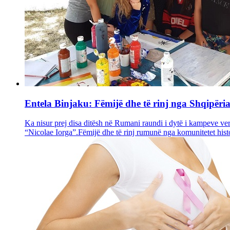
Entela Binjaku: Fëmijë dhe të rinj nga Shqipër
Ka nisur prej disa ditësh në Rumani raundi i dytë i kampeve v
“Nicolae Iorga”.Fëmijë dhe të rinj rumunë nga komunitetet histo