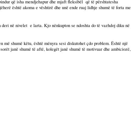
 bindur që isha mendjehapur dhe mjaft fleksibël
që të përshtatesha
herë është akoma e vështirë dhe unë ende ruaj lidhje shumë të forta me
deri në nivelet
e larta. Kjo nënkupton se ndoshta do të vazhdoj diku në
en më shumë këtu, është mënyra sesi diskutohet çdo problem. Është një
esorët janë shumë të aftë, kolegët janë shumë të motivuar dhe ambiciozë,