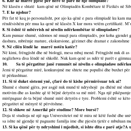
6. Kur ke marrë pjesë për herë të parë në një olimpiadë?
Në klasën e shtatë
kam qënë në Olimpiadën Kombëtare të Fizikës në
Sib
7. E ke njohur?
Për fat të keq jo personalisht, por ajo ka qënë e para olimpiadë ku kam 
rëndësishëm për mua ka qenë në klasën X kur mora vetëm çertifikatë. M’u
8. Si është të mbërrish në nivelin ndërkombëtar të olimpiadave?
Kam punuar shumë, sidomos në muajt para olimpiadës, por koha gjendet gji
dashura, mbrëmje mature, ekskursione, gëzimet dhe dramat e zakonshme pë
9. Në cilën lëndë ke
marrë notën katër?
Në kimi, frëngjisht dhe në biologji, mesa mbaj mend. Frëngjisht nuk di as 
neglizhova disa lëndë në shkollë. Nuk kam qenë as ndër të parët e gjimna
10.
Sa të përgatitur janë rumunët në nivelin e olimpiadave ndërko
Jemi të përgatitur mirë, konkurojmë me shtete me popullsi dhe buxhet për
të përkushtuar.
11. Si të duket sistemi ynë, çfarë do të kishe përmirësuar tek ai?
Shumë e shumë gjëra, por asgjë nuk mund të ndryshojë
pa dhënë më shum
motivim dhe as kushte që të bëjnë detyrën sa më mirë. Nga një pikëpamje z
mirëpaguar do ta bëjnë shumë mirë detyrën e tyre. Problemi është se këto
përgatitet në mënyrë të përvitshme.
12. Si shkove në Amerikë për studime? More bursë?
Doja të studioja në një nga Universitetet më të mira në këtë fushë dhe univ
sa ishte në gjendje të paguante familja ime dhe pjesën tjetër e mbuluan 
13. Si ka qënë për ty ndryshimi i mjedisit, si ishte dita e parë atje?A 