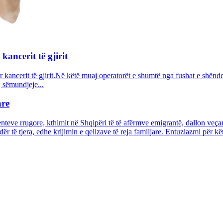
ancerit të gjirit
r kancerit të gjirit.Në këtë muaj operatorët e shumtë nga fushat e shënde
j sëmundjeje...
are
teve rrugore, kthimit në Shqipëri të të afërmve emigrantë, dallon veçanë
ndër të tjera, edhe krijimin e qelizave të reja familjare. Entuziazmi për 