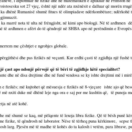
aneve, i diplomuar në fizikë dhe në matematikën e aplikuar në Prinston në 
roistosesku sot 27 vjeç, është një ndër ata nxënësit e dalluar që morën rrugën
i ka dhënë Rumanisë shumë fitues të olimpiadave ndërkombëtare; ndërkohë t
 gjimnazit.
e ka marrë nota të ulta në frëngjisht, në kimi apo biologji. Në të ardhmen
dë
 në të ardhmen e afërt do të qëndrojë në SHBA apo në perëndimin e Evropës
merrem me çështjet e ngrohjes globale.
ërgjithësi dhe pas fizikës në veçanti. Kur erdhi çasti të zgjidhja një fushë t
ë çast apo ndonjë përvojë që të bëri të zgjidhje këtë specialitet?
nte dhe në disa drejtime dhe në fund vendosa se ky ishte drejtimi më i mirë
n e fizikës; më kujtohet që mësuesja e fizikës në 8-vjeçare
ishte ajo që bes
 më nxiti duke më dhënë leje nga ora e saj por me kushtin që,
të punoja me
tja në atë kohë.
Dhe më shumë se kaq, më pëlqente të lexoja libra fizike. Që të bësh punë kë
bleme fizike, të qëndrosh në laborator. Nëse të tërheq puna kërkimore,
sepse t
shkosh larg. Pjesën më të madhe të kohës do ta kalosh i vetëm, para librave, p