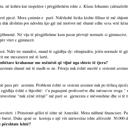
iu
, në kohën kur inspektor i përgjithshëm ishte z. Klaus Iohannis (aktualish
marrë pjesë. Mora çmimin e
parë. Ndërkohë fizika kishte filluar të më shijon
 duk dështim por ndoshta kjo gjë më motivoi më shumë edhe sesa vetë kënaq
thmonë. Në vija të përgjithshme kam pasur përvojë normale si gjimnazist, 
r vitet e gjimnazit.
sot. Ndër tre mundësi, mund të zgjidhja dy: olimpiadën, jetën normale të gj
zit me mesataren më të lartë.
mbëtare krahasuar me nxënësit që vijnë nga shtete të tjera?
 arsimin shumë më të madh se ne. Fitorja nuk është meritë e sistemit arsim
ë para për
arsimin. Problemi është se sistemi arsimor nuk po tërheq njerë
gjidhja është e thjeshtë:
t’u paguajmë profesorëve dhe mësuesve rroga “ 
 investime “nuk zënë rrënjë” më parë se
gjenerata e mëvonshme dhe si të t
ersiteti
i Prinstonit qëlloi të ishte në Amerikë. Mora ndihmë financiare. Pas
me bursë. Duke qenë se
kostoja e një viti universitar ishte afërsisht
50.000 do
u përshtate lehtë?