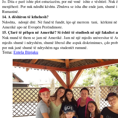
Jo. Dita e parë ishte plot entuziazëm, por më vonë
ishte e vështirë. Nuk 
menjëherë. Por nuk ndodhi kështu. Zbulova se isha dhe ende jam, shumë i
Rumaninë.
14. A dëshiron të kthehesh?
Ndoshta,
ndonjë ditë. Në fund të fundit, kjo që merrem
tani,
kërkimi në 
Amerikë apo në Evropën Perëndimore.
15. Çfarë të pëlqen në Amerikë? Si është të studiosh në një fakultet 
Nuk mund të them se jam në Amerikë. Jam në një mjedis universitar të Am
mjedis shumë i ndryshëm, shumë liberal dhe aspak diskriminues, çdo proble
por nuk janë shumë të ndryshëm nga studentët rumunë.
Tema:
Entela Binjaku