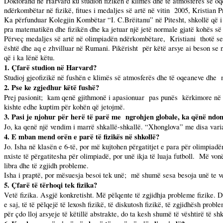
Doktorand në Harvard ku studion fizikën e klimës dhe të atmosferës së oqe
ndërkombëtar në fizikë, fitues i medaljes së artë në vitin
2005, Kristian P
Ka përfunduar Kolegjin Kombëtar “I. C.Brëitanu” në Pitesht, shkollë që 
pra matematikën dhe fizikën dhe ka jetuar një jetë normale gjatë kohës së
Përveç medaljes së artë në olimpiadën ndërkombëtare,
Kristiani
thotë s
është dhe aq e zhvilluar në Rumani. Pikërisht
për këtë arsye ai beson se
që i ka lënë këtu.
1. Çfarë studion në Harvard?
Studioj gjeofizikë në fushën e klimës së atmosferës dhe të oqeaneve dhe
2. Pse ke zgjedhur këtë fushë?
Prej pasionit;
kam qenë gjithmonë i apasionuar
pas punës
kërkimore në p
kishte edhe kuptim për kohën që jetojmë.
3. Pasi je njohur për herë të parë me
ngrohjen globale, ka qënë ndonj
Jo, ka qenë një vendim i marrë shkallë-shkallë. “Xhonglova” me disa varia
4. E mban mend orën e parë të fizikës në shkollë?
Jo. Isha në klasën e 6-të, por më kujtohen përgatitjet e para për olimpiadë
nxiste të përgatitesha për olimpiadë, por unë ikja të luaja futboll.
Më vonë
libra dhe të zgjidh probleme.
Isha i praptë, por mësuesja besoi tek unë;
më shumë sesa besoja unë te ve
5. Çfarë të tërhoqi tek fizika?
Vetë fizika. Asgjë konkretisht. Më pëlqente të zgjidhja probleme fizike. 
e saj, të të pëlqejë të lexosh fizikë, të diskutosh fizikë, të zgjidhësh pro
për çdo lloj arsyeje të këtillë abstrakte, do ta kesh shumë të vështirë të 