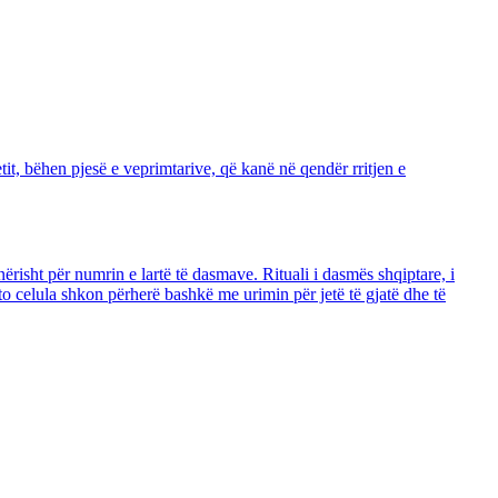
tit, bëhen pjesë e veprimtarive, që kanë në qendër rritjen e
risht për numrin e lartë të dasmave. Rituali i dasmës shqiptare, i
këto celula shkon përherë bashkë me urimin për jetë të gjatë dhe të