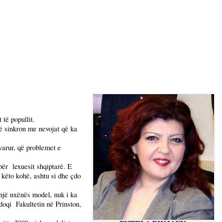
 të popullit.
në sinkron me nevojat që ka
avarur, që problemet e
për
lexuesit shqiptarë. E
këto kohë, ashtu si dhe çdo
një nxënës model, nuk i ka
doqi
Fakultetin në Prinston,