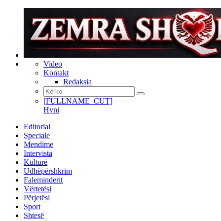
Video
Kontakt
Redaksia
[FULLNAME_CUT]
Hyni
Editorial
Speciale
Mendime
Intervista
Kulturë
Udhëpërshkrim
Faleminderit
Vërtetësi
Përjetësi
Sport
Shtesë