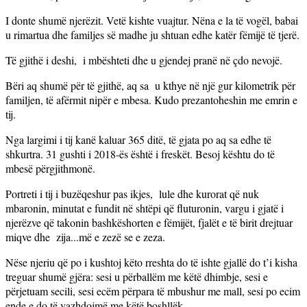
I donte shumë njerëzit. Vetë kishte vuajtur. Nëna e la të vogël, babai
u rimartua dhe familjes së madhe ju shtuan edhe katër fëmijë të tjerë.
Të gjithë i deshi, i mbështeti dhe u gjendej pranë në çdo nevojë.
Bëri aq shumë për të gjithë, aq sa u kthye në një gur kilometrik për
familjen, të afërmit nipër e mbesa. Kudo prezantoheshin me emrin e
tij.
Nga largimi i tij kanë kaluar 365 ditë, të gjata po aq sa edhe të
shkurtra. 31 gushti i 2018-ës është i freskët. Besoj kështu do të
mbesë përgjithmonë.
Portreti i tij i buzëqeshur pas ikjes, lule dhe kurorat që nuk
mbaronin, minutat e fundit në shtëpi që fluturonin, vargu i gjatë i
njerëzve që takonin bashkëshorten e fëmijët, fjalët e të birit drejtuar
miqve dhe zija...më e zezë se e zeza.
Nëse njeriu që po i kushtoj këto rreshta do të ishte gjallë do t’i kisha
treguar shumë gjëra: sesi u përballëm me këtë dhimbje, sesi e
përjetuam secili, sesi ecëm përpara të mbushur me mall, sesi po ecim
ende e do të vazhdojmë me këtë boshllëk.