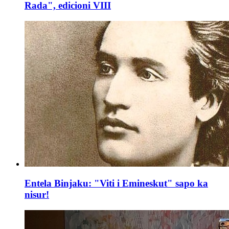
Rada", edicioni VIII
Entela Binjaku: "Viti i Emineskut" sapo ka
nisur!