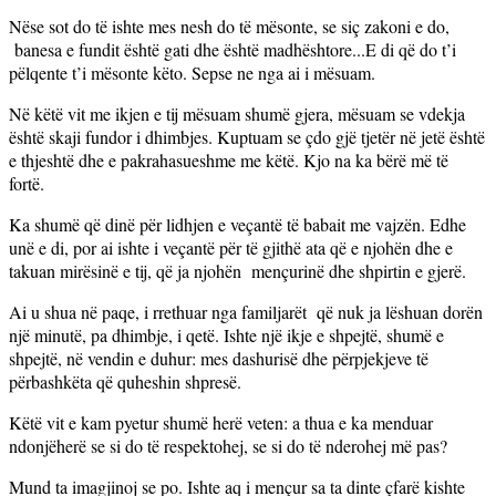
Nëse sot do të ishte mes nesh do të mësonte, se siç zakoni e do,
banesa e fundit është gati dhe është madhështore...E di që do t’i
pëlqente t’i mësonte këto. Sepse ne nga ai i mësuam.
Në këtë vit me ikjen e tij mësuam shumë gjera, mësuam se vdekja
është skaji fundor i dhimbjes. Kuptuam se çdo gjë tjetër në jetë është
e thjeshtë dhe e pakrahasueshme me këtë. Kjo na ka bërë më të
fortë.
Ka shumë që dinë për lidhjen e veçantë të babait me vajzën. Edhe
unë e di, por ai ishte i veçantë për të gjithë ata që e njohën dhe e
takuan mirësinë e tij, që ja njohën mençurinë dhe shpirtin e gjerë.
Ai u shua në paqe, i rrethuar nga familjarët që nuk ja lëshuan dorën
një minutë, pa dhimbje, i qetë. Ishte një ikje e shpejtë, shumë e
shpejtë, në vendin e duhur: mes dashurisë dhe përpjekjeve të
përbashkëta që quheshin shpresë.
Këtë vit e kam pyetur shumë herë veten: a thua e ka menduar
ndonjëherë se si do të respektohej, se si do të nderohej më pas?
Mund ta imagjinoj se po. Ishte aq i mençur sa ta dinte çfarë kishte