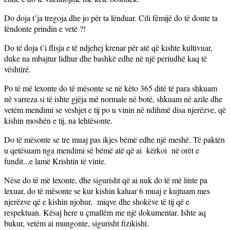
Do doja t’ja tregoja dhe jo për ta lënduar. Cili fëmijë do të donte ta
lëndonte prindin e vetë ?!
Do të doja t’i flisja e të ndjehej krenar për atë që kishte kultivuar,
duke na mbajtur lidhur dhe bashkë edhe në një periudhë kaq të
vështirë.
Po të më lexonte do të mësonte se në këto 365 ditë të para shkuam
në varreza si të ishte gjëja më normale në botë, shkuam në azile dhe
vetëm mendimi se veshjet e tij po u vinin në ndihmë disa njerëzve, që
kishin moshën e tij, na lehtësonte.
Do të mësonte se tre muaj pas ikjes bëmë edhe një meshë. Të paktën
u qetësuam nga mendimi së bëmë atë që ai kërkoi në orët e
fundit...e lamë Krishtin të vinte.
Nëse do të më lexonte, dhe sigurisht që ai nuk do të më linte pa
lexuar, do të mësonte se kur kishin kaluar 6 muaj e kujtuam mes
njerëzve që e kishin njohur, miqve dhe shokëve të tij që e
respektuan. Kësaj here u çmallëm me një dokumentar. Ishte aq
bukur, vetëm ai mungonte, sigurisht fizikisht.