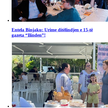
Entela Binjaku: Urime ditëlindjen e 15-të
gazeta “Ilinden”!