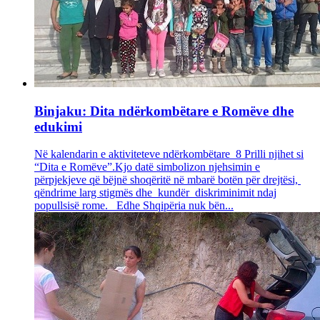
Binjaku: Dita ndërkombëtare e Romëve dhe
edukimi
Në kalendarin e aktiviteteve ndërkombëtare 8 Prilli njihet si
“Dita e Romëve”.Kjo datë simbolizon njehsimin e
përpjekjeve që bëjnë shoqëritë në mbarë botën për drejtësi,
qëndrime larg stigmës dhe kundër diskriminimit ndaj
popullsisë rome. Edhe Shqipëria nuk bën...