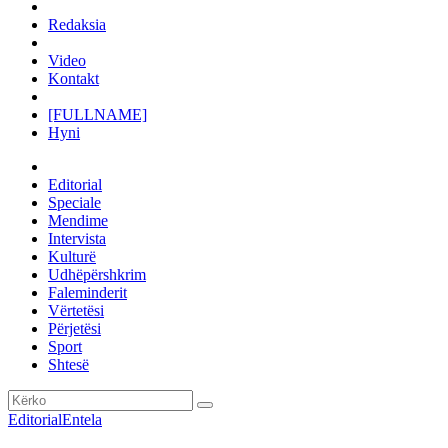
Redaksia
Video
Kontakt
[FULLNAME]
Hyni
Editorial
Speciale
Mendime
Intervista
Kulturë
Udhëpërshkrim
Faleminderit
Vërtetësi
Përjetësi
Sport
Shtesë
Editorial
Entela