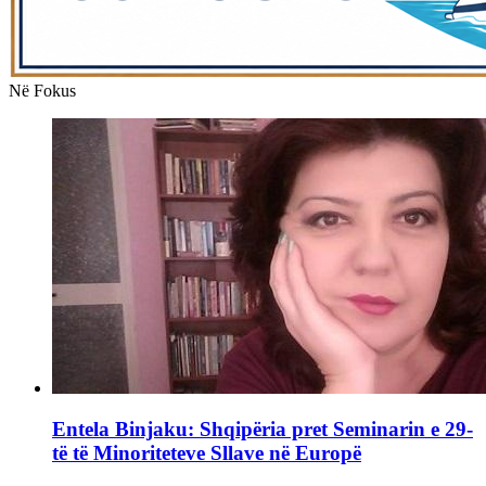
Në Fokus
Entela Binjaku: Shqipëria pret Seminarin e 29-
të të Minoriteteve Sllave në Europë