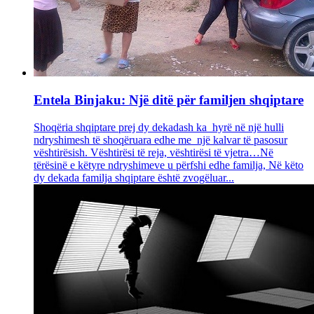
Entela Binjaku: Një ditë për familjen shqiptare
Shoqëria shqiptare prej dy dekadash ka hyrë në një hulli
ndryshimesh të shoqëruara edhe me një kalvar të pasosur
vështirësish. Vështirësi të reja, vështirësi të vjetra…Në
tërësinë e këtyre ndryshimeve u përfshi edhe familja, Në këto
dy dekada familja shqiptare është zvogëluar...