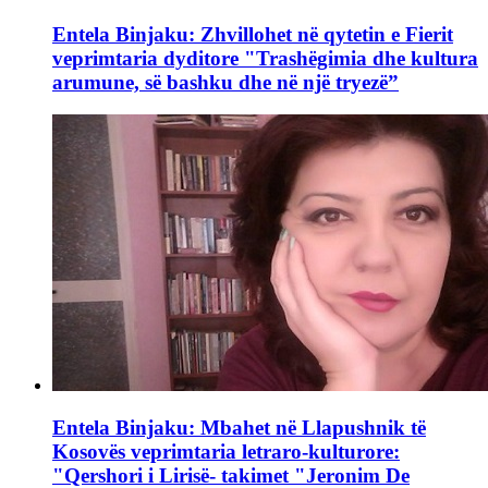
Entela Binjaku: Zhvillohet në qytetin e Fierit
veprimtaria dyditore "Trashëgimia dhe kultura
arumune, së bashku dhe në një tryezë”
Entela Binjaku: Mbahet në Llapushnik të
Kosovës veprimtaria letraro-kulturore:
"Qershori i Lirisë- takimet "Jeronim De