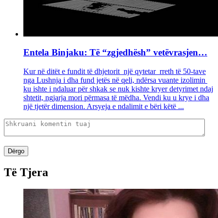
Entela Binjaku: Të “zgjedhësh” vetëvrasjen…
Kur në ditët e fundit të dhjetorit një qytetar rreth të 50-tave
nga Lushnja i dha fund jetës në qeli, ndërsa vuante izolimin
ku ishte i ndaluar për shkak se nuk kishte kryer detyrimet ndaj
shtetit, ngjarja mori përmasa të mëdha. Vendi ku u krye i dha
një tjetër dimension. Arsyeja e ndalimit e bëri këtë ...
Dërgo
Të Tjera