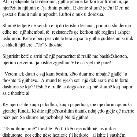
Atij i pëlqente ta lavdëronin, gjithë jetën e kërkoi konfirmimin, që
njerëzit ta njihnin e t’ja dinin punën. E donte shumë jetën! Deri në
çastet e fundit nuk u mposht. Luftoi e nuk u dorëzua.
Shumë të tjerë në vendin e tij do të ishin lëshuar, por ai u shndërrua
edhe në një shembull të rezistencës që kërkon një regjim i ashpër
ushqimor. Këtë e bëri për vite të tëra aq sa të gjithë çuditeshin si nuk
e shkeli njëherë...”Jo”!- thoshte.
Sigurisht këtë e arriti në një partneritet të rrallë me bashkëshorten,
njeriun që zemra ja kishte zgjedhur 50 e ca vjet më parë!
“Vetëm tek duart e saj kam besim, këto duar më mbajnë gjallë” u
thoshte të gjithëve. A mund të gjesh sot një deklaratë më të fortë
dashurie se kjo?! Është e rrallë ta dëgjosh e aq më shumë kaq hapur
sa e thoshte ai.
Ky njeri ishte kaq i palodhur, kaq i papërtuar, me një durim që nuk i
gjendej fundi...Kishte një përkushtim titanik ndaj çdo gjëje që merrte
përsipër. Sa shumë angazhohej! Në të gjitha!
“Të ndihmoj unë” thoshte. Po t’ i kërkoje ndihmë, as nuk e
diskutonte, por edhe nëse hezitoje t’i kërkoje, ai ishte i gatshëm.