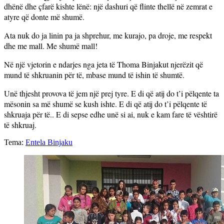
dhënë dhe çfarë kishte lënë: një dashuri që flinte thellë në zemrat e
atyre që donte më shumë.
Ata nuk do ja linin pa ja shprehur, me kurajo, pa droje, me respekt
dhe me mall. Me shumë mall!
Në një vjetorin e ndarjes nga jeta të Thoma Binjakut njerëzit që
mund të shkruanin për të, mbase mund të ishin të shumtë.
Unë thjesht provova të jem një prej tyre. E di që atij do t’i pëlqente ta
mësonin sa më shumë se kush ishte. E di që atij do t’i pëlqente të
shkruaja për të.. E di sepse edhe unë si ai, nuk e kam fare të vështirë
të shkruaj.
Tema:
Entela Binjaku