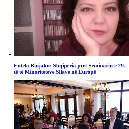
Entela Binjaku: Shqipëria pret Seminarin e 29-
të të Minoriteteve Sllave në Europë