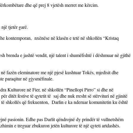
dërkombëtare dhe që prej 8 vjetësh merret me kërcim.
një tjetër garë.
 dhe kontemporan,
nxënëse në klasën e tetë në shkollën “Kristaq
sh brenda e jashtë vendit, një talent i shumëfishtë i dëshmuar në gjithë
së në fazën eleminatore me një pjesë kushtuar Tokës, mjedisit dhe
hte paraqitur në gjysmëfinale.
ra Kulturore në Fier, në shkollën “Pinellopi Pirro” si dhe në
r ditët festive të qytetit të
saj dhe nuk rresht së stërvituri në gjinitë
 të shkollës që frekuenton,
Darlin e ka nderuar komunitetin ku është
ejnë pasionin. Edhe pas Darlit qëndrojnë dy prindër të vullnetshëm
zhimin e treguar zbukuron jetën kulturore të një qyteti artdashës.