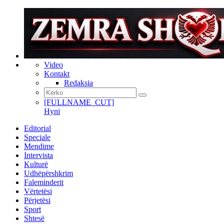
Video
Kontakt
Redaksia
[FULLNAME_CUT]
Hyni
Editorial
Speciale
Mendime
Intervista
Kulturë
Udhëpërshkrim
Faleminderit
Vërtetësi
Përjetësi
Sport
Shtesë