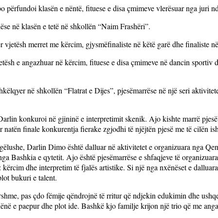
o përfundoi klasën e nëntë, fituese e disa çmimeve vlerësuar nga juri n
ënëse në klasën e tetë në shkollën “Naim Frashëri”.
vjetësh merret me kërcim, gjysmëfinaliste në këtë garë dhe finaliste në 
jetësh e angazhuar në kërcim, fituese e disa çmimeve në dancin sportiv
këlqyer në shkollën “Flatrat e Dijes”, pjesëmarrëse në një seri aktivitete
 Darlin konkuroi në gjininë e interpretimit skenik. Ajo kishte marrë pje
r natën finale konkurentja fierake zgjodhi të njëjtën pjesë me të cilën is
ëlushe, Darlin Dimo është dalluar në aktivitetet e organizuara nga Qend
nga Bashkia e qytetit. Ajo është pjesëmarrëse e shfaqjeve të organizuara pë
ërcim dhe interpretim të fjalës artistike. Si një nga nxënëset e dalluara
lot bukuri e talent.
yrshme, pas çdo fëmije qëndrojnë të rritur që ndjekin edukimin dhe ushq
nënë e paepur dhe plot ide. Bashkë kjo familje krijon një trio që me anga