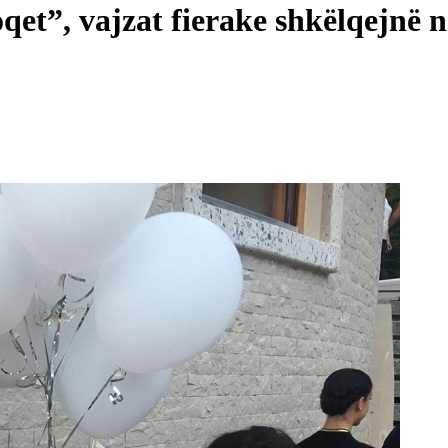
qet”, vajzat fierake shkëlqejnë 