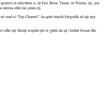
qyteteve te ndryshme si: në Fier, Berat, Tiranë, në Prizren, etj., por
e u nderua edhe me çmim etj.
ëm në vend si “Top Channel”, ka qenë imazhi fotografik në një nga
or edhe një shenjë respekti për të gjithë ata që i kishin besuar dhe