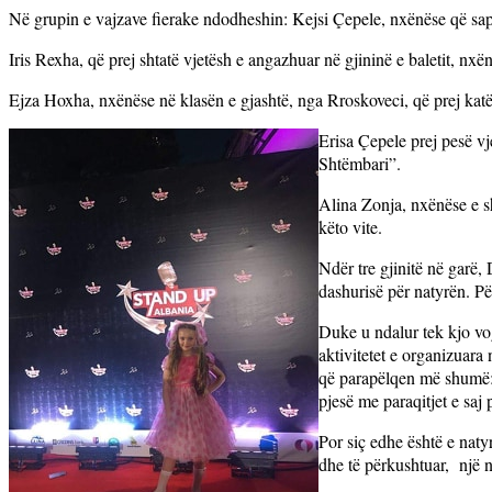
Në grupin e vajzave fierake ndodheshin: Kejsi Çepele, nxënëse që sap
Iris Rexha, që prej shtatë vjetësh e angazhuar në gjininë e baletit, nx
Ejza Hoxha, nxënëse në klasën e gjashtë, nga Rroskoveci, që prej katër 
Erisa Çepele prej pesë v
Shtëmbari”.
Alina Zonja, nxënëse e sh
këto vite.
Ndër tre gjinitë në garë,
dashurisë për natyrën. Pë
Duke u ndalur tek kjo vog
aktivitetet e organizuara 
që parapëlqen më shumë: k
pjesë me paraqitjet e saj p
Por siç edhe është e nat
dhe të përkushtuar,
një 