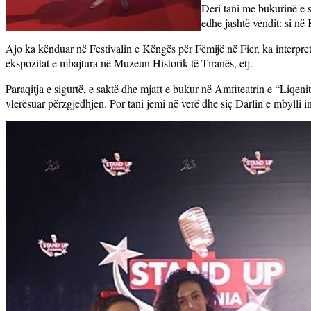
Deri tani me bukurinë e sa
edhe jashtë vendit: si n
Ajo ka kënduar në Festivalin e Këngës për Fëmijë në Fier, ka interpret
ekspozitat e mbajtura në Muzeun Historik të Tiranës, etj.
Paraqitja e sigurtë, e saktë dhe mjaft e bukur në Amfiteatrin e “Liqenit 
vlerësuar përzgjedhjen. Por tani jemi në verë dhe siç Darlin e mbylli i