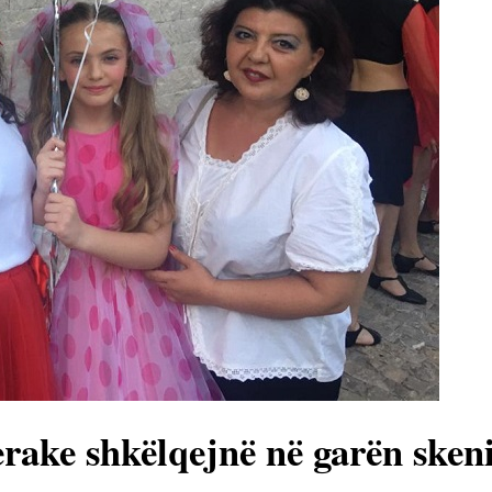
erake shkëlqejnë në garën sken