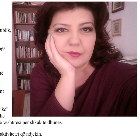
ublik,
nga
në
nt
nike”
dhe
ë vështirësi për shkak të dhunës.
ktivitetet që ndjekin.