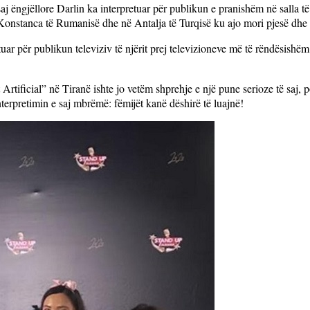
j ëngjëllore Darlin ka interpretuar për publikun e pranishëm në salla të 
ë Konstanca të Rumanisë dhe në Antalja të Turqisë ku ajo mori pjesë dh
uar për publikun televiziv të njërit prej televizioneve më të rëndësish
Artificial” në Tiranë ishte jo vetëm shprehje e një pune serioze të saj, p
nterpretimin e saj mbrëmë: fëmijët kanë dëshirë të luajnë!