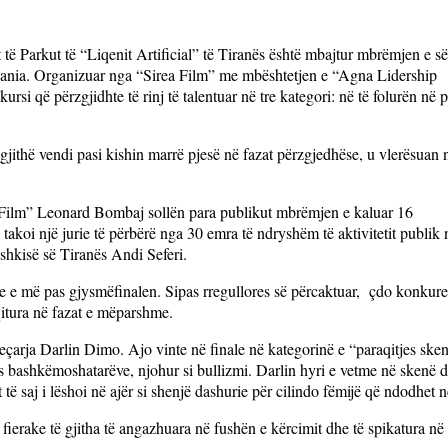
it të Parkut të “Liqenit Artificial” të Tiranës është mbajtur mbrëmjen e së
Albania. Organizuar nga “Sirea Film” me mbështetjen e “Agna Lidership
rsi që përzgjidhte të rinj të talentuar në tre kategori: në të folurën në p
gjithë vendi pasi kishin marrë pjesë në fazat përzgjedhëse, u vlerësuan 
a Film” Leonard Bombaj sollën para publikut mbrëmjen e kaluar 16
i takoi një jurie të përbërë nga 30 emra të ndryshëm të aktivitetit publik 
shkisë së Tiranës Andi Seferi.
re e më pas gjysmëfinalen. Sipas rregullores së përcaktuar,
çdo konkure
aqitura në fazat e mëparshme.
jeçarja Darlin Dimo. Ajo vinte në finale në kategorinë e “paraqitjes ske
s bashkëmoshatarëve, njohur si bullizmi. Darlin hyri e vetme në skenë 
ë saj i lëshoi në ajër si shenjë dashurie për cilindo fëmijë që ndodhet n
ierake të gjitha të angazhuara në fushën e kërcimit dhe të spikatura në a