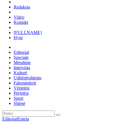
Redaksia
Video
Kontakt
[FULLNAME]
Hyni
Editorial
Speciale
Mendime
Intervista
Kulturë
Udhëpërshkrim
Faleminderit
Vërtetësi
Përjetësi
Sport
Shtesë
Editorial
Entela