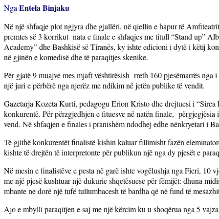
Entela Binjaku
Nga
Në një shfaqje plot ngjyra dhe gjallëri, në qiellin e hapur të Amfiteatr
premtes së 3 korrikut
nata e finale e shfaqjes me titull “Stand up” 
Academy” dhe Bashkisë së Tiranës, ky ishte edicioni i dytë i këtij konku
në gjinën e komedisë dhe të paraqitjes skenike.
Për gjatë 9 muajve mes mjaft vështirësish
rreth 160 pjesëmarrës nga i 
një juri e përbërë nga njerëz me ndikim në jetën publike të vendit.
Gazetarja Kozeta Kurti, pedagogu Erion Kristo dhe drejtuesi i “Sire
konkurentë. Për përzgjedhjen e fituesve në natën finale,
përgjegjësia 
vend. Në shfaqjen e finales i pranishëm ndodhej edhe nënkryetari i Ba
Të gjithë konkurentët finalistë kishin kaluar fillimisht fazën eleminato
kishte të drejtën të interpretonte për publikun një nga dy pjesët e par
Në mesin e finalistëve e pesta në garë ishte vogëlushja nga Fieri, 10 v
me një pjesë kushtuar një dukurie shqetësuese për fëmijët: dhuna midi
mbante ne dorë një tufë tullumbacesh të bardha që në fund të mesazhit t
Ajo e mbylli paraqitjen e saj me një kërcim ku u shoqërua nga 5 vajza f