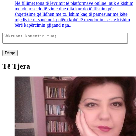
Në fillimet tona të lëvrimit të platformave online nuk e kishim
menduar se do të vinte dhe dita kur do të flisnim për
shqetësime që lidhen me to. Ishim kaq të pamësuar me këtë
mjedis të ri saqë nuk patëm kohë të mendonim sesi e kishim
bërë kapërcimin gjigand nga...
Dërgo
Të Tjera