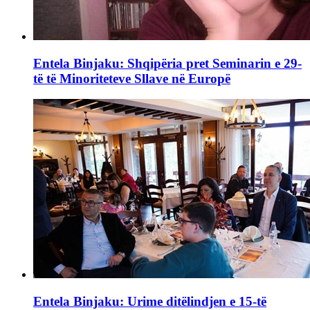
Entela Binjaku: Shqipëria pret Seminarin e 29-
të të Minoriteteve Sllave në Europë
Entela Binjaku: Urime ditëlindjen e 15-të