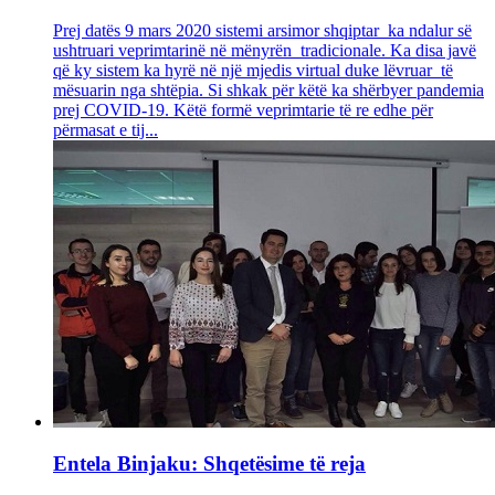
Prej datës 9 mars 2020 sistemi arsimor shqiptar ka ndalur së
ushtruari veprimtarinë në mënyrën tradicionale. Ka disa javë
që ky sistem ka hyrë në një mjedis virtual duke lëvruar të
mësuarin nga shtëpia. Si shkak për këtë ka shërbyer pandemia
prej COVID-19. Këtë formë veprimtarie të re edhe për
përmasat e tij...
Entela Binjaku: Shqetësime të reja