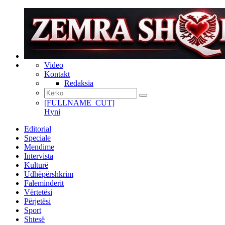
Video
Kontakt
Redaksia
[FULLNAME_CUT]
Hyni
Editorial
Speciale
Mendime
Intervista
Kulturë
Udhëpërshkrim
Faleminderit
Vërtetësi
Përjetësi
Sport
Shtesë