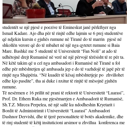
studentët se një pjesë e poezive të Emineskut janë përkthyer nga
Ismail Kadare. Ajo dha për të rinjtë edhe lajmin se 6 prej studentëve
që ndjekin kursin e gjuhës rumune në Tiranë do të marrin
pjesë në
shkollën verore që do të mbahet në një nga qytetet rumune si Baia
Mare. Bashkë me 5 studentë të Universitetit “Fan Noli” at ado të
udhëtojnë drejt Rumanisë në verë në një përvojë tërësisht të re për ta.
Në këtë takim që u cel nga ambasadori i Rumanisë në Tiranë u fol
edhe për mbështetjen që ambasada jep e do të vazhdojë të japë për të
rinjtë nga Shqipëria. “Në kuadër të kësaj mbështetjeje po
zhvillohet
edhe kjo pasdite”, tha ai duke i nxitur të rinjtë të mësojnë gjuhën
rumune.
Të nesërmen e 16 prillit në prani të rektorit të Universitetit “Luarasi”,
Prof. Dr. Ethem Ruka me pjesëmarrjen e Ambasadorit të Rumanisë,
Sh.T.Z. Mircea Perpelea, në një sallë ku ndodheshin Kryetarit i
Bordit të Administrimit i Universitetit “Luarasi” Ambasadori
Dashnor Dervishi, dhe të tjerë personalitete të botës akademike, dhe
të rinj studentë të këtij insituticioni arsimor u zhvillua
konferenca me