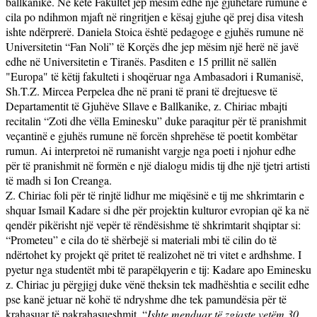
ballkanike. Në këtë Fakultet jep mësim edhe një gjuhëtare rumune e
cila po ndihmon mjaft në ringritjen e kësaj gjuhe që prej disa vitesh
ishte ndërprerë. Daniela Stoica është pedagoge e gjuhës rumune në
Universitetin “Fan Noli” të Korçës dhe jep mësim një herë në javë
edhe në Universitetin e Tiranës.
Pasditen e 15 prillit në sallën
"Europa" të këtij fakulteti i shoqëruar nga Ambasadori i Rumanisë,
Sh.T.Z. Mircea Perpelea dhe në prani të prani të drejtuesve të
Departamentit të Gjuhëve Sllave e Ballkanike, z. Chiriac mbajti
recitalin “Zoti dhe vëlla Eminesku” duke paraqitur për të pranishmit
veçantinë e gjuhës rumune në forcën shprehëse të poetit kombëtar
rumun. Ai interpretoi në rumanisht vargje nga poeti i njohur edhe
për të pranishmit në formën e një dialogu midis tij dhe një tjetri artisti
të madh si Ion Creanga.
Z. Chiriac foli për të rinjtë lidhur me miqësinë e tij me shkrimtarin e
shquar Ismail Kadare si dhe për projektin kulturor evropian që ka në
qendër pikërisht një vepër të rëndësishme të shkrimtarit shqiptar si:
“Prometeu” e cila do të shërbejë si materiali mbi të cilin do të
ndërtohet ky projekt që pritet të realizohet në tri vitet e ardhshme.
I
pyetur nga studentët mbi të parapëlqyerin e tij: Kadare apo Eminesku
z. Chiriac ju përgjigj duke vënë theksin tek madhështia e secilit edhe
pse kanë jetuar në kohë të ndryshme dhe tek pamundësia për të
krahasuar të pakrahasueshmit. “
Ishte menduar të zgjaste vetëm 30