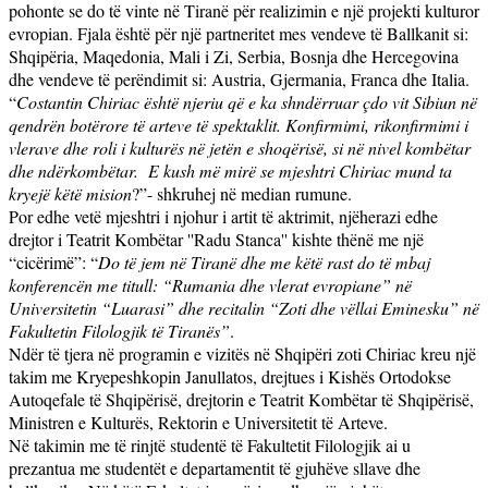
pohonte se do të vinte në Tiranë për realizimin e një projekti kulturor
evropian. Fjala është për një partneritet mes vendeve të Ballkanit si:
Shqipëria, Maqedonia, Mali i Zi, Serbia, Bosnja dhe Hercegovina
dhe vendeve të perëndimit si: Austria, Gjermania, Franca dhe Italia.
“
Costantin Chiriac është njeriu që e ka shndërruar çdo vit Sibiun në
qendrën botërore të arteve të spektaklit. Konfirmimi, rikonfirmimi i
vlerave dhe roli i kulturës në jetën e shoqërisë, si në nivel kombëtar
dhe ndërkombëtar.
E kush më mirë se mjeshtri Chiriac mund ta
kryejë këtë mision
?”- shkruhej në median rumune.
Por edhe vetë mjeshtri i njohur i artit të aktrimit, njëherazi edhe
drejtor i Teatrit Kombëtar ''Radu Stanca'' kishte thënë me një
“cicërimë”: “
Do të jem në Tiranë dhe me këtë rast do të mbaj
konferencën me titull: “Rumania dhe vlerat evropiane” në
Universitetin “Luarasi” dhe recitalin “Zoti dhe vëllai Eminesku” në
Fakultetin Filologjik të Tiranës”
.
Ndër të tjera në programin e vizitës në Shqipëri zoti Chiriac kreu një
takim me Kryepeshkopin Janullatos, drejtues i Kishës Ortodokse
Autoqefale të Shqipërisë, drejtorin e Teatrit Kombëtar të Shqipërisë,
Ministren e Kulturës, Rektorin e Universitetit të Arteve.
Në takimin me të rinjtë studentë të Fakultetit Filologjik ai u
prezantua me studentët e
departamentit të gjuhëve sllave dhe