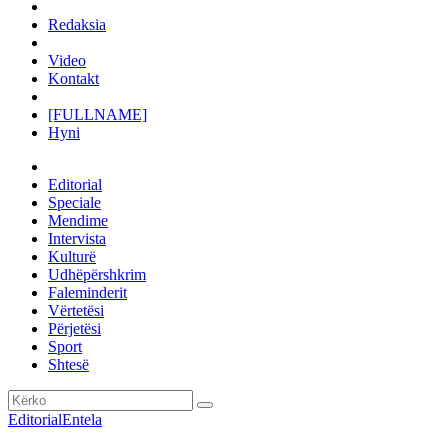
Redaksia
Video
Kontakt
[FULLNAME]
Hyni
Editorial
Speciale
Mendime
Intervista
Kulturë
Udhëpërshkrim
Faleminderit
Vërtetësi
Përjetësi
Sport
Shtesë
Editorial
Entela