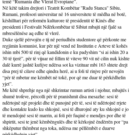
temë “Rumania dhe Vlerat Evropiane”.
Në këtë takim drejtori i Teatrit Kombëtar ''Radu Stanca'' Sibiu,
Rumani, profesori universitar në 16 universitete të mëdha në botë,
këshilltari për reformën kulturore të presidentit të Kinës dhe
presidenti i Festivalit Ndërkombëtar të Sibiut mbajti një fjalë sa
mbresëlënëse aq edhe të vlerë.
Duke sjellë përvojën e tij në periudhën studentore që përkonte me
regjimin komunist, kur për një vend në Institutin e Arteve të kohës
ishin mbi 500 të rinj që kandidonin e ku padyshim “si ai ishin 20 a
30 të tjerë”, për të vijuar në fillim të viteve 90 vit në cilin nuk kishte
dalë kurrë jashtë kufijve ndërsa sot ka vizituar mbi 163 shtete drejt
disa prej të cilave edhe qindra herë, ai u foli të rinjve për nevojën
“për të mbetur me këmbët në tokë, por që me duar të përkëdhelin
yjet”.
Me këtë shprehje nga një shkrimtar rumun artisti i njohur, mbajtës i
shumë trofeve, përcolli për të pranishmit disa mesazhe: sesi të
ndërtojnë një projekt dhe të punojnë për të, sesi të ndërtojnë rrjete
dhe kontakte kudo ku shkojnë, sesi të dhurojnë aty ku shkojnë e jo
të mendojnë sesi të marrin, ai foli për fuqinë e mendjes por dhe të
shpirtit, sesi te jenë këmbëngulës dhe të kërkojnë ëndërrën por “pa
shkëputur thëmbrat nga toka, ndërsa me pëllëmbët e duarve
përkëdhelnin yjet”.