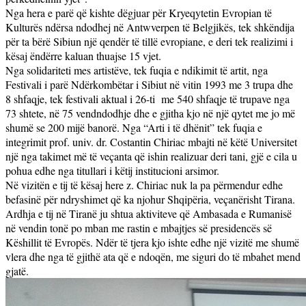
Nga hera e parë që kishte dëgjuar për Kryeqytetin Evropian të
Kulturës ndërsa ndodhej në Antwverpen të Belgjikës, tek shkëndija
për ta bërë Sibiun një qendër të tillë evropiane, e deri tek realizimi i
kësaj ëndërre kaluan thuajse 15 vjet.
Nga solidariteti mes artistëve, tek fuqia e ndikimit të artit, nga
Festivali i parë Ndërkombëtar i Sibiut në vitin 1993 me 3 trupa dhe
8 shfaqje, tek festivali aktual i 26-ti
me 540 shfaqje të trupave nga
73 shtete, në 75 vendndodhje dhe e gjitha kjo në një qytet me jo më
shumë se 200 mijë banorë. Nga “Arti i të dhënit” tek fuqia e
integrimit prof. univ. dr. Costantin Chiriac mbajti në këtë Universitet
një nga takimet më të veçanta që ishin realizuar deri tani, gjë e cila u
pohua edhe nga titullari i këtij institucioni arsimor.
Në vizitën e tij të kësaj here z. Chiriac nuk la pa përmendur edhe
befasinë për ndryshimet që ka njohur Shqipëria, veçanërisht Tirana.
Ardhja e tij në Tiranë ju shtua aktiviteve që Ambasada e Rumanisë
në vendin tonë po mban me rastin e mbajtjes së presidencës së
Këshillit të Evropës. Ndër të tjera kjo ishte edhe një vizitë me shumë
vlera dhe nga të gjithë ata që e ndoqën, me siguri do të mbahet mend
gjatë.