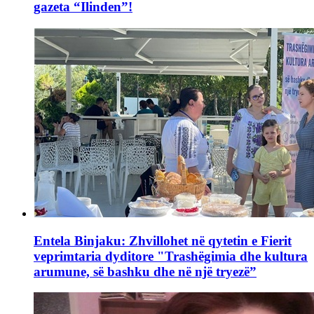
gazeta “Ilinden”!
Entela Binjaku: Zhvillohet në qytetin e Fierit
veprimtaria dyditore "Trashëgimia dhe kultura
arumune, së bashku dhe në një tryezë”