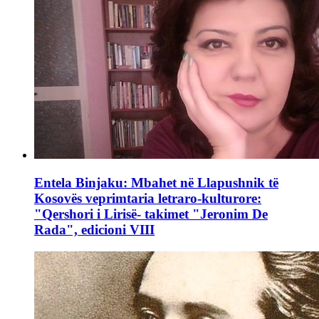
Entela Binjaku: Mbahet në Llapushnik të
Kosovës veprimtaria letraro-kulturore:
"Qershori i Lirisë- takimet "Jeronim De
Rada", edicioni VIII