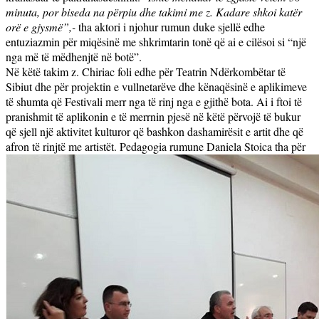
minuta, por biseda na përpiu dhe takimi me z. Kadare shkoi katër
orë e gjysmë”,-
tha aktori i njohur rumun duke sjellë edhe
entuziazmin për miqësinë me shkrimtarin tonë që ai e cilësoi si “një
nga më të mëdhenjtë në botë”.
Në këtë takim z. Chiriac foli edhe për Teatrin Ndërkombëtar të
Sibiut dhe për projektin e vullnetarëve dhe kënaqësinë e aplikimeve
të shumta që Festivali merr nga të rinj nga e gjithë bota. Ai i ftoi të
pranishmit të aplikonin e të merrnin pjesë në këtë përvojë të bukur
që sjell një aktivitet kulturor që bashkon dashamirësit e artit dhe që
afron të rinjtë me artistët. Pedagogia rumune Daniela Stoica tha për