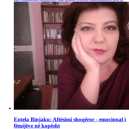
Entela Binjaku: Aftësimi shoqëror - emocional i
fëmijëve në kopësht