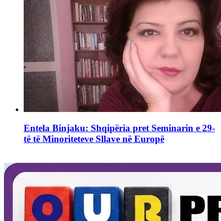
Entela Binjaku: Shqipëria pret Seminarin e 29-
të të Minoriteteve Sllave në Europë