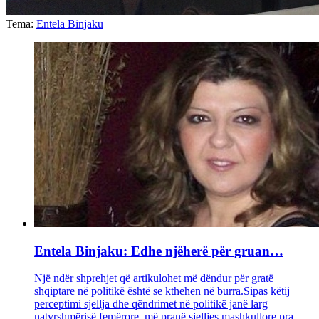
Tema:
Entela Binjaku
Entela Binjaku: Edhe njëherë për gruan…
Një ndër shprehjet që artikulohet më dëndur për gratë
shqiptare në politikë është se kthehen në burra.Sipas këtij
perceptimi sjellja dhe qëndrimet në politikë janë larg
natyrshmërisë femërore, më pranë sjelljes mashkullore pra ...