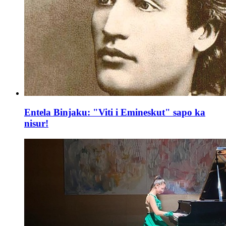
Entela Binjaku: "Viti i Emineskut" sapo ka
nisur!