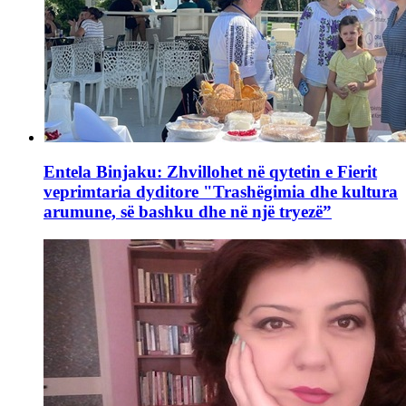
Entela Binjaku: Zhvillohet në qytetin e Fierit
veprimtaria dyditore "Trashëgimia dhe kultura
arumune, së bashku dhe në një tryezë”