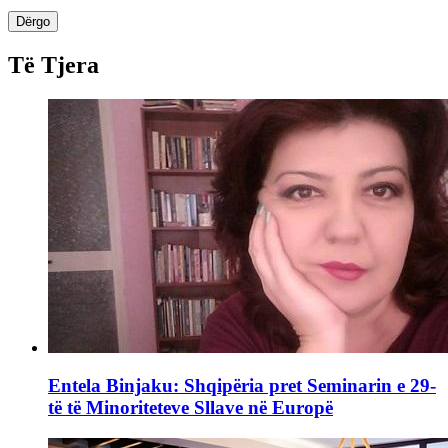
Dërgo
Të Tjera
Entela Binjaku: Shqipëria pret Seminarin e 29-
të të Minoriteteve Sllave në Europë