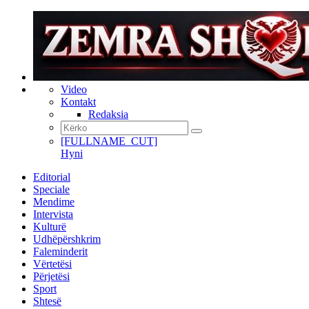
Video
Kontakt
Redaksia
[FULLNAME_CUT]
Hyni
Editorial
Speciale
Mendime
Intervista
Kulturë
Udhëpërshkrim
Faleminderit
Vërtetësi
Përjetësi
Sport
Shtesë