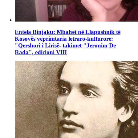
Entela Binjaku: Mbahet në Llapushnik të
Kosovës veprimtaria letraro-kulturore:
"Qershori i Lirisë- takimet "Jeronim De
Rada", edicioni VIII