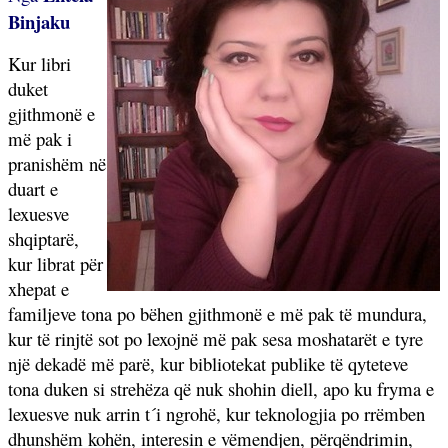
Binjaku
Kur libri
duket
gjithmonë e
më pak i
pranishëm në
duart e
lexuesve
shqiptarë,
kur librat për
xhepat e
familjeve tona po bëhen gjithmonë e më pak të mundura,
kur të rinjtë sot po lexojnë më pak sesa moshatarët e tyre
një dekadë më parë, kur bibliotekat publike të qyteteve
tona duken si strehëza që nuk shohin diell, apo ku fryma e
lexuesve nuk arrin t´i ngrohë, kur teknologjia po rrëmben
dhunshëm kohën, interesin e vëmendjen, përqëndrimin,