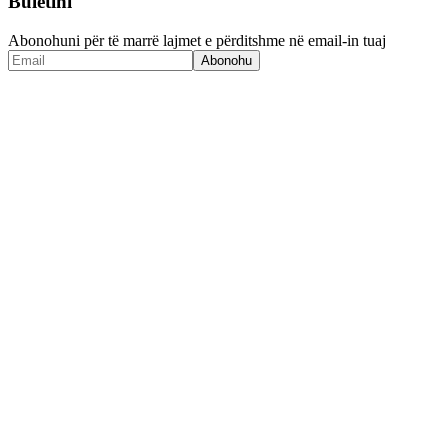
Buletini
Abonohuni për të marrë lajmet e përditshme në email-in tuaj
Abonohu