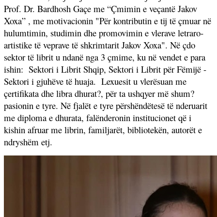
Prof. Dr. Bardhosh Gaçe me “Çmimin e veçantë Jakov
Xoxa” , me motivacionin "Për kontributin e tij të çmuar në
hulumtimin, studimin dhe promovimin e vlerave letraro-
artistike të veprave të shkrimtarit Jakov Xoxa". Në çdo
sektor të librit u ndanë nga 3 çmime, ku në vendet e para
ishin:
Sektori i Librit Shqip, Sektori i Librit për Fëmijë -
Sektori i gjuhëve të huaja.
Lexuesit u vlerësuan me
çertifikata dhe libra dhurat?, për ta ushqyer më shum?
pasionin e tyre. Në fjalët e tyre përshëndëtesë të nderuarit
me diploma e dhurata, falënderonin institucionet që i
kishin afruar me librin, familjarët, bibliotekën, autorët e
ndryshëm etj.