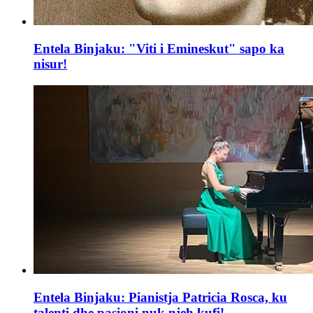
Entela Binjaku: "Viti i Emineskut" sapo ka
nisur!
Entela Binjaku: Pianistja Patricia Rosca, ku
talenti dhe pasioni nuk njeh kufi!