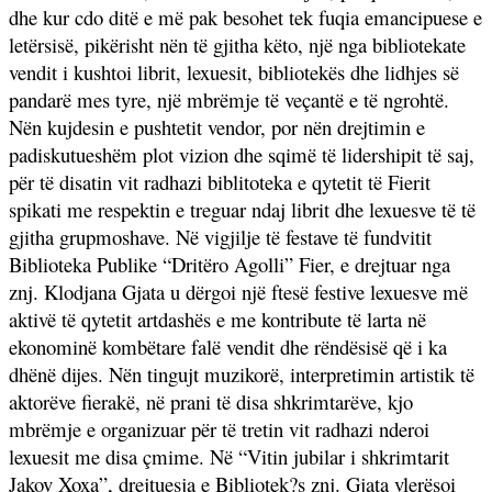
dhe kur cdo ditë e më pak besohet tek fuqia emancipuese e
letërsisë, pikërisht nën të gjitha këto, një nga bibliotekate
vendit i kushtoi librit, lexuesit, bibliotekës dhe lidhjes së
pandarë mes tyre, një mbrëmje të veçantë e të ngrohtë.
Nën kujdesin e pushtetit vendor, por nën drejtimin e
padiskutueshëm plot vizion dhe sqimë të lidershipit të saj,
për të disatin vit radhazi biblitoteka e qytetit të Fierit
spikati me respektin e treguar ndaj librit dhe lexuesve të të
gjitha grupmoshave. Në vigjilje të festave të fundvitit
Biblioteka Publike “Dritëro Agolli” Fier, e drejtuar nga
znj. Klodjana Gjata u dërgoi një ftesë festive lexuesve më
aktivë të qytetit artdashës e me kontribute të larta në
ekonominë kombëtare falë vendit dhe rëndësisë që i ka
dhënë dijes. Nën tingujt muzikorë, interpretimin artistik të
aktorëve fierakë, në prani të disa shkrimtarëve, kjo
mbrëmje e organizuar për të tretin vit radhazi nderoi
lexuesit me disa çmime. Në “Vitin jubilar i shkrimtarit
Jakov Xoxa”, drejtuesja e Bibliotek?s znj. Gjata vlerësoi