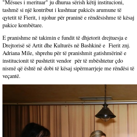
"Mësues i merituar" ju dhurua sërish këtij institucioni,
tashmë si një kontribut i kushtuar pakicës arumune të
qytetit të Fierit, i njohur për praninë e rëndësishme të kësaj
pakice kombëtare.
E pranishme në takimin e fundit të dhjetorit drejtuesja e
Drejtorisë së Artit dhe Kulturës në Bashkinë e
Fierit znj.
Adriana Mile, shprehu për të pranishmit gatishmërinë e
institucionit të pushtetit vendor
për të mbështetur çdo
nismë që është në dobi të kësaj sipërmarrjeje me rëndësi të
veçantë.