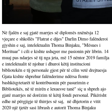
Në fjalën e saj gjatë marrjes së diplomës nxënësja 12
vjeçare e shkollës "Flatrat e dijes" Darlin Dimo falënderoi
gjyshin e saj, intelektualin Thoma Binjaku, "Mësues i
Merituar" i cili e kishte ushqyer me pasionin për librin. 14
muaj pas ndarjes së tij nga jeta, më 15 nëntor 2019 familja
e intelektualit të njohur i dhuroi këtij institucioni
bibliotekën e tij personale gjest për të cilin vetë drejtuesja
Gjata kishte shprehur falënderime ndërsa ftonte
bashkëqytetarët të kontribuonin për pasurimin e
Bibliotekës, në të mirën e lexuesve tanë" siç u shpreh ajo
gjatë marrjes në dorëzim të këtij fondi personal. Pikërisht
edhe në përgjigje të thirrjes së saj,
në dhjetorin e vitit
2020 një tjetër sasi librash e autorit Thoma Binjaku