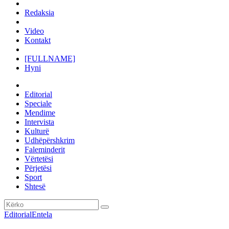
Redaksia
Video
Kontakt
[FULLNAME]
Hyni
Editorial
Speciale
Mendime
Intervista
Kulturë
Udhëpërshkrim
Faleminderit
Vërtetësi
Përjetësi
Sport
Shtesë
Editorial
Entela